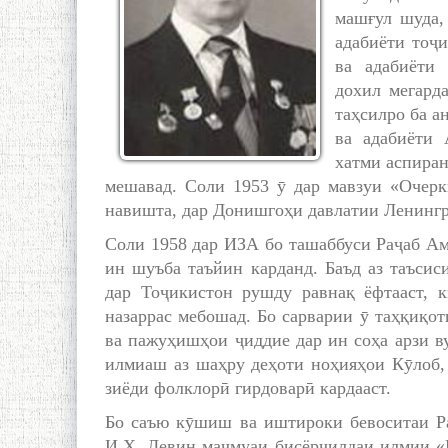
машғул шуда,
адабиёти тоҷи
ва адабиёти
дохил мегард
таҳсилро ба а
ва адабиёти
хатми аспиран
мешавад. Соли 1953 ӯ дар мавзуи «Очерк
навишта, дар Донишгоҳи давлатии Ленингр
Соли 1958 дар ИЗА бо ташаббуси Раҷаб Ам
ин шуъба таъйин карданд. Баъд аз таъси
дар Тоҷикистон рушду равнақ ёфтааст, 
назаррас мебошад. Бо сарварии ӯ таҳқиқо
ва пажуҳишҳои ҷиддие дар ин соҳа арзи в
илмиаш аз шаҳру деҳоти ноҳияҳои Кӯлоб, 
зиёди фолклорӣ гирдоварӣ кардааст.
Бо саъю кӯшиш ва иштироки бевоситаи Р
И.Ҳ. Левин маҷмуаи бисёрҷилдаи илмии «К