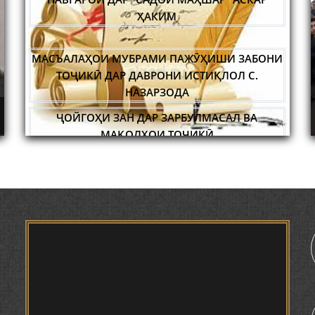
ТОҶИКӢ ДАР ДАВРОНИ ИСТИҚЛОЛ С.
НАЗАРЗОДА
ҶОЙГОҲИ ЗАН ДАР ЗАРБУЛМАСАЛ ВА
МАҚОЛҲОИ ТОҶИКӢ
АБАРМАРДИ ИЛМИ ЗАБОНШИНОСИИ ТОҶИК
ДОНИШ
ИҚТИБОСШАВИИ ВОЖАҲОИ ЗАБОНИ ТОҶИКӢ
ДАР ЗАБОНИ ВАХОНӢ З. МАМАДАМИНОВА.
ТАҲҚИҚ ВА РАМЗКУШОИИ БАРХЕ АЗ ВОЖАҲОИ
ҶУҒРОФИИ ВАРЗОБ (ДАР АСОСИ МАВОДИ
ЗАБОНҲОИ ШАРҚИИ ЭРОНӢ) МИРЗОЕВ
САЙФИДДИН ҶАБОРОВИЧ.
ШИНОХТ ДАР ЗАМИНАИ ЭЪТИҚОД ВА
ЭЪТИРОФ
ФИРДАВСӢ ВА ДАҚИҚӢ