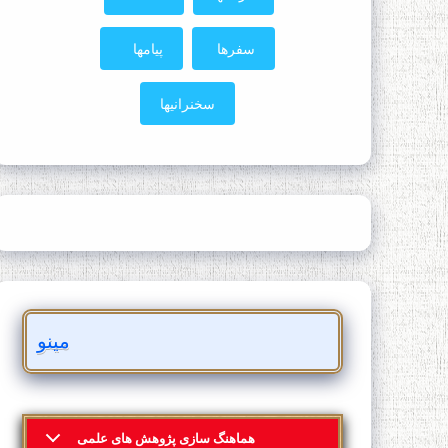
سفرها
پیامها
سخنرانیها
مینو
هماهنگ سازی پژوهش های علمی