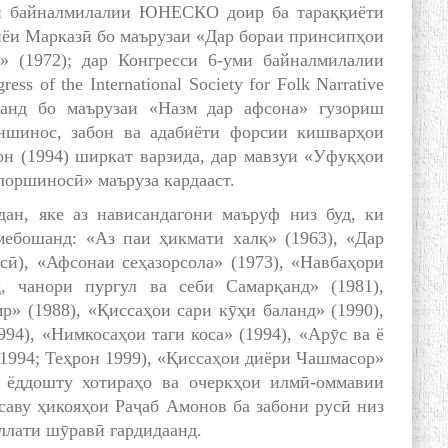
яи байналмилалии ЮНЕСКО доир ба тараққиёти
ёи Марказӣ бо маърузаи «Дар бораи принсипҳои
 (1972); дар Конгресси 6-уми байналмилалии
 of the International Society for Folk Narrative
ланд бо маърузаи «Назм дар афсона» гузориш
оншинос, забон ва адабиёти форсии кишварҳои
н (1994) ширкат варзида, дар мавзуи «Уфуқҳои
лоршиносӣ» маъруза кардааст.
дан, яке аз нависандагони маъруф низ буд, ки
мебошанд: «Аз паи ҳикмати халқ» (1963), «Дар
сӣ), «Афсонаи сеҳазорсола» (1973), «Навбаҳори
, чанори пургул ва себи Самарқанд» (1981),
» (1988), «Қиссаҳои сари кӯҳи баланд» (1990),
4), «Нимкосаҳои таги коса» (1994), «Арӯс ва ё
1994; Теҳрон 1999), «Қиссаҳои диёри Чашмасор»
, ёддошту хотираҳо ва очеркҳои илмӣ-оммавии
ссаву ҳикояҳои Раҷаб Амонов ба забони русӣ низ
ллати шӯравӣ гардидаанд.