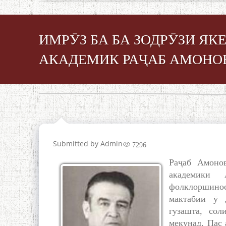
ИМРӮЗ БА БА ЗОДРӮЗИ Я
АКАДЕМИК РАҶАБ АМОНОВ
Submitted by
Admin
7296
Раҷаб Амонов
академики
фолклоршино
мактабии ӯ 
гузашта, со
мекунад. Пас 