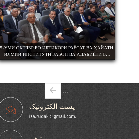
МАНДИ ҲУНАРМАНД ВА ҲУНАРМАНДИ
САРНАВИШТИ 
5-УМИ ОКТЯБР БО ИБТИКОРИ РАЁСАТ ВА ҲАЙАТИ
ДОНИШМАНД
ИЛМИИ ИНСТИТУТИ ЗАБОН ВА АДАБИЁТИ БА
НОМИ РӮДАКИИ АМИТ ДАР МАҶЛИСГОҲИ АМИТ
БАХШИДА БА РӮЗИ ЗАБОНИ ДАВЛАТӢ
КОНФЕРЕНСИЯИ ҶУМҲУРИЯВӢ ТАҲТИ УНВОНИ
“ПЕШВОИ МИЛЛАТ-ҲОМИИ ЗАБОН” ДОИР
صفحه‌ها
ГАРДИД.
…
پست الکترونیک
iza.rudaki@gmail.com.