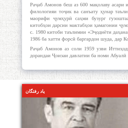
Раҷаб Амонов беш аз 600 мақолаву асари 
филологияи тоҷик ва санъату ҳунар таъл
маорифи ҷумҳурӣ саҳми бузург гузошта
китобҳои дарсии мактабҳои ҳамагонии ҷум
с. 1980 китоби таълимии «Эҷодиёти даҳана
1986 ба хатти форсӣ баргардон шуда, дар Ко
Раҷаб Амонов аз соли 1959 узви Иттиҳод
дорандаи Ҷоизаи давлатии ба номи Абуалӣ
یاد رفتگان