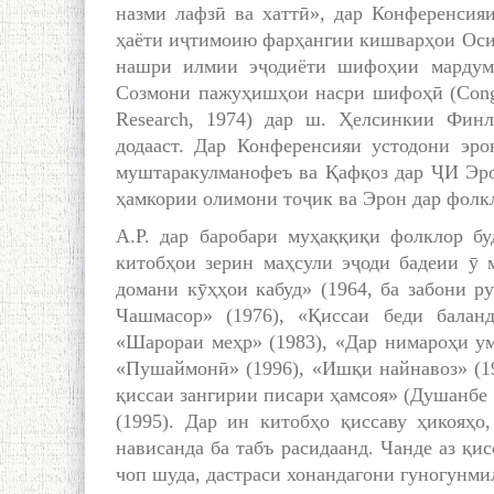
назми лафзӣ ва хаттӣ», дар Конференси
ҳаёти иҷтимоию фарҳангии кишварҳои Оси
нашри илмии эҷодиёти шифоҳии мардум»
Созмони пажуҳишҳои насри шифоҳӣ (Congress
Research, 1974) дар ш. Ҳелсинкии Фин
додааст. Дар Конференсияи устодони эр
муштаракулманофеъ ва Қафқоз дар ҶИ Эро
ҳамкории олимони тоҷик ва Эрон дар фолк
А.Р. дар баробари муҳаққиқи фолклор бу
китобҳои зерин маҳсули эҷоди бадеии ӯ 
домани кӯҳҳои кабуд» (1964, ба забони ру
Чашмасор» (1976), «Қиссаи беди баланд
«Шарораи меҳр» (1983), «Дар нимароҳи умр
«Пушаймонӣ» (1996), «Ишқи найнавоз» (199
қиссаи зангирии писари ҳамсоя» (Душанбе 
(1995). Дар ин китобҳо қиссаву ҳикояҳо
нависанда ба табъ расидаанд. Чанде аз қи
чоп шуда, дастраси хонандагони гуногунми