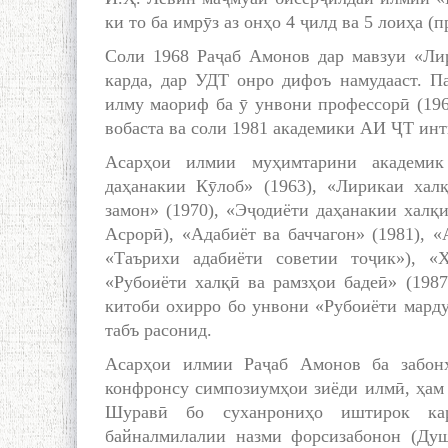
ки то ба имрӯз аз онҳо 4 ҷилд ва 5 лоиҳа (п
Соли 1968 Раҷаб Амонов дар мавзуи «Ли
карда, дар УДТ онро дифоъ намудааст. П
илму маориф ба ӯ унвони профессорӣ (196
вобаста ва соли 1981 академики АИ ҶТ инт
Асарҳои илмии муҳимтарини академик
даҳанакии Кӯлоб» (1963), «Лирикаи халқ
замон» (1970), «Эҷодиёти даҳанакии халқи
Асрорӣ), «Адабиёт ва баччагон» (1981), «
«Таърихи адабиёти советии тоҷик»), «Ҳ
«Рубоиёти халқӣ ва рамзҳои бадеӣ» (19
китоби охирро бо унвони «Рубоиёти марду
табъ расонид.
Асарҳои илмии Раҷаб Амонов ба забон
конфронсу симпозиумҳои зиёди илмӣ, ҳам 
Шуравӣ бо суханрониҳо иштирок кар
байналмилалии назми форсизабонон (Душ