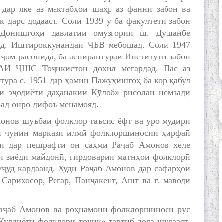
 дар яке аз мактабҳои шаҳр аз фанни забон ва
к дарс додааст. Соли 1939 ӯ ба факултети забон
 Донишгоҳи давлатии омӯзгории ш. Душанбе
ад. Иштироккунандаи ҶБВ мебошад. Соли 1947
нҷом расонида, ба аспирантураи Институти забон
 АИ ҶШС Тоҷикистон дохил мегардад. Пас аз
тура с. 1951 дар ҳамин Пажуҳишгоҳ ба кор қабул
и эҷодиёти даҳанакии Кӯлоб» рисолаи номзадӣ
ад онро дифоъ менамояд.
онов шуъбаи фолклор таъсис ёфт ва ӯро мудири
си чунин маркази илмӣ фолклоршиносии ҳирфаӣ
ки дар пешрафти он саҳми Раҷаб Амонов хеле
ти зиёди майдонӣ, гирдоварии матнҳои фолклорӣ
уҷуд кардаанд. Худи Раҷаб Амонов дар сафарҳои
Сарихосор, Регар, Панҷакент, Ашт ва ғ. маводи
аҷаб Амонов ва роҳнамоии фолклоршиноси рус
уллиёти фолклори тоҷик» тартиб дода шудааст,