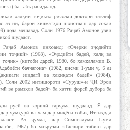
роект) ба табъ расидаанд.
рикаи халқии тоҷикӣ» рисолаи докторӣ таълиф
ас аз ин, барои хидматҳои шоистааш дар соҳаи
9) дода мешавад. Соли 1976 Раҷаб Амонов узви
ихоб шудааст.
 Раҷаб Амонов инҳоанд: «Очерки эҷодиёти
ии тоҷикӣ» (1968), «Эҷодиёти бадеӣ, халқ ва
 тоҷик» (китоби дарсӣ, 1980, бо ҳамқаламии В.
Адабиёти баччагона» (1982, қисми 1-уми ҷ. 6 аз
ақиқати зиндагӣ ва ҳақиқати бадеӣ» (1984),
87). Соли 2002 интишороти «Суруш»-и ҶИ Эрон
мӣ ва рамзҳои бадеӣ» ба хатти форсӣ дубора ба
ҳои русӣ ва хориҷӣ тарҷума шудаанд. Ӯ дар
дар ҷумҳурӣ ва ҳам дар миқёси собиқ Иттиҳоди
дааст. Аз ҷумла, дар Симпозиуми 1-уми
анбе, 1967) бо маърузаи «Тасвири табиат дар