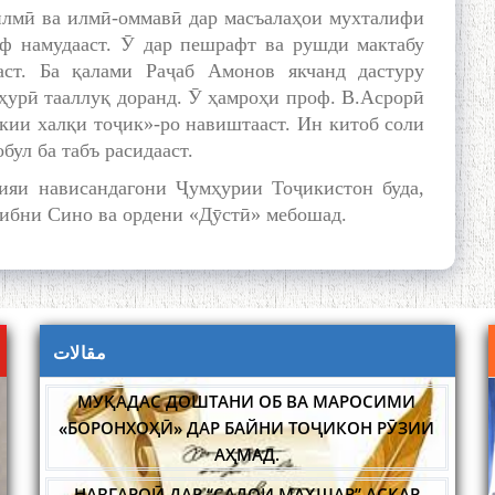
илмӣ ва илмӣ-оммавӣ дар масъалаҳои мухталифи
иф намудааст. Ӯ дар пешрафт ва рушди мактабу
аст. Ба қалами Раҷаб Амонов якчанд дастуру
ҳурӣ тааллуқ доранд. Ӯ ҳамроҳи проф. В.Асрорӣ
кии халқи тоҷик»-ро навиштааст. Ин китоб соли
бул ба табъ расидааст.
ияи нависандагони Ҷумҳурии Тоҷикистон буда,
 ибни Сино ва ордени «Дӯстӣ» мебошад.
مقالات
НАВГАРОӢ ДАР “САДОИ МАҲШАР” АСКАР
ҲАКИМ
МАСЪАЛАҲОИ МУБРАМИ ПАЖӮҲИШИ ЗАБОНИ