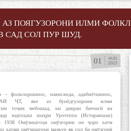
КЕ АЗ ПОЯГУЗОРОНИ ИЛМИ ФОЛ
 САД СОЛ ПУР ШУД.
AUG
01
2023
 – фолклоршинос, нависанда, адабиётшинос,
 АИ ҶТ, яке аз бунёдгузорони илми
сии тоҷик мебошад, ки давраи баччагӣ ва
дар зодгоҳаш шаҳри Уротеппа (Истаравшан)
ли 1938 Омӯзишгоҳи омӯзгории он ҷоро хатм
аз хатми омӯзишгоҳи мазкур як сол ба омӯзгорӣ