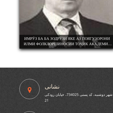
БОХТАРӢ
ИМРӮЗ БА БА ЗОДРӮЗИ ЯКЕ АЗ ПОЯГУЗОРОНИ
ИЛМИ ФОЛКЛОРШИНОСИИ ТОҶИК АКАДЕМИК
РАҶАБ АМОНОВ САД СОЛ ПУР ШУД.
نشانی
شهر دوشنبه، کد پستی 734025، خیابان رودکی
21