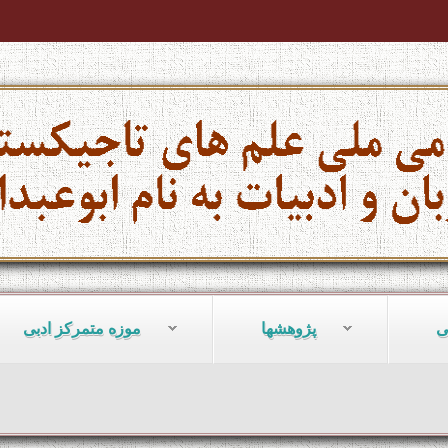
ی
پژوهشها
موزه متمرکز ادبی