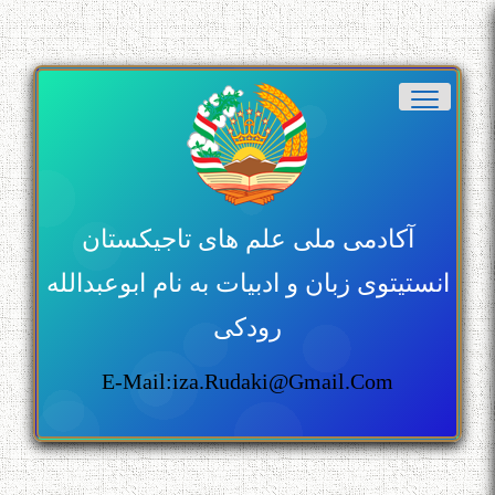
آکادمی ملی علم های تاجیکستان
انستیتوی زبان و ادبیات به نام ابوعبدالله
رودکی
E-Mail:iza.rudaki@gmail.com