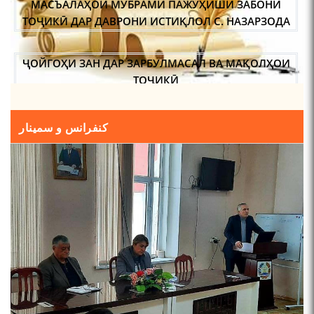
ҶОЙГОҲИ ЗАН ДАР ЗАРБУЛМАСАЛ ВА МАҚОЛҲОИ
ТОҶИКӢ
ИҚТИБОСШАВИИ ВОЖАҲОИ ЗАБОНИ ТОҶИКӢ ДАР
ЗАБОНИ ВАХОНӢ З. МАМАДАМИНОВА.
کنفرانس و سمینار
ТАҲҚИҚ ВА РАМЗКУШОИИ БАРХЕ АЗ ВОЖАҲОИ
ҶУҒРОФИИ ВАРЗОБ (ДАР АСОСИ МАВОДИ
ЗАБОНҲОИ ШАРҚИИ ЭРОНӢ) МИРЗОЕВ
САЙФИДДИН ҶАБОРОВИЧ.
ШИНОХТ ДАР ЗАМИНАИ ЭЪТИҚОД ВА ЭЪТИРОФ
ФИРДАВСӢ ВА ДАҚИҚӢ
ҚАСИДАИ ГУМШУДАИ РӮДАКӢ ШАМСИДДИН