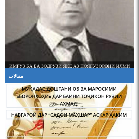
ИМРӮЗ БА БА ЗОДРӮЗИ ЯКЕ АЗ ПОЯГУЗОРОНИ ИЛМИ
МУҚАДАС ДОШТАНИ ОБ ВА МАРОСИМИ
ФОЛКЛОРШИНОСИИ ТОҶИК АКАДЕМИК РАҶАБ
«БОРОНХОҲӢ» ДАР БАЙНИ ТОҶИКОН РӮЗИИ
مقالات
АМОНОВ САД СОЛ ПУР ШУД.
АҲМАД.
НАВГАРОӢ ДАР “САДОИ МАҲШАР” АСКАР ҲАКИМ
МАСЪАЛАҲОИ МУБРАМИ ПАЖӮҲИШИ ЗАБОНИ
ТОҶИКӢ ДАР ДАВРОНИ ИСТИҚЛОЛ С. НАЗАРЗОДА