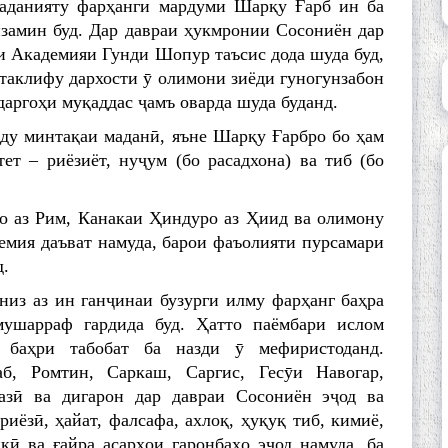
маданияту фарҳанги мардуми Шарқу Ғарб ин ба
замин буд. Дар давраи ҳукмронии Сосони­ён дар
 Академияи Гунди Шопур таъсис дода шуда буд,
таклифу дархости ӯ олимони зиёди гуногунзабон
даргоҳи муқаддас ҷамъ оварда шуда буданд.
ду минтақаи маданӣ, яъне Шарқу Ғapбpo бо ҳам
ет – риёзиёт, нуҷум (бо расадхона) ва тиб (бо
о аз Рим, Канакаи Ҳиндуро аз Ҳиид ва олимону
мия даъват намуда, барои фаъолияти пурсамари
д.
низ аз ин ганҷинаи бузурги илму фарҳанг баҳра
мушарраф гардида буд. Ҳатто паёмбари ислом
 баҳри табобат ба назди ӯ мефиристоданд.
б, Ромтин, Саркаш, Саргис, Гесӯи Навогар,
азӣ ва дигарон дар давраи Сосониён эҷод ва
иёзӣ, ҳайат, фалсафа, ахлоқ, ҳуқуқ тиб, кимиё,
қӣ ва ғайра асарҳои гаронбаҳо эҷод намуда, ба