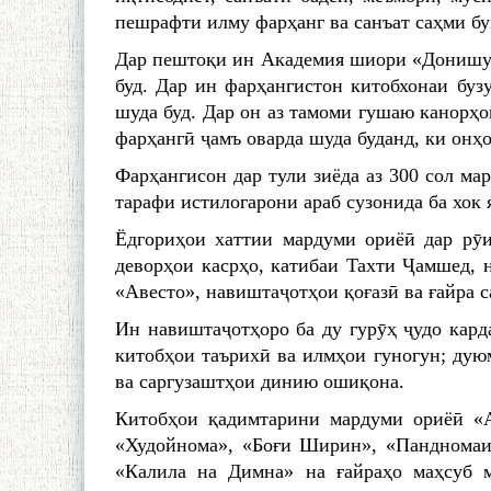
пешрафти илму фарҳанг ва санъат саҳми бу­
Дар пештоқи ин Академия шиори «Донишу ҳ
буд. Дар ин фарҳангистон китобхонаи бузу
шуда буд. Дар он аз тамоми гушаю канорҳ
фарҳангӣ ҷамъ оварда шуда буданд, ки онҳ
Фарҳангисон дар тули зиёда аз 300 сол ма
тарафи истилогарони араб сузонида ба хок 
Ёдгориҳои хаттии мардуми ориёӣ дар рӯи
деворҳои касрҳо, катибаи Taxти Ҷамшед, 
«Авесто», навиштаҷотҳои қоғазӣ ва ғайра с
Ин навиштаҷотҳоро ба ду гурӯҳ ҷудо карда
китобҳои таърихӣ ва илмҳои гуногун; дую
ва саргузаштҳои динию ошиқона.
Китобҳои қадимтарини мардуми ориёӣ «А
«Худойнома», «Боғи Ширин», «Пандномаи
«Калила на Димна» на ғайраҳо маҳсуб м