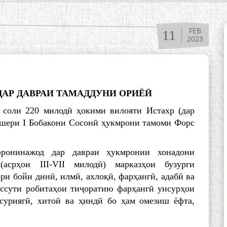
FEB
11
2023
ДАР ДАВРАИ ТАМАДДУНИ ОРИЁӢ
 соли 220 милодӣ ҳокими вилояти Истахр (дар
шери I Бобакони Сосонӣ ҳукмрони тамоми Форс
ронинажод дар давраи ҳукмронии хонадони
(асрҳои III-VII милодӣ) марказҳои бузурги
ри бойи динӣ, илмӣ, ахлоқӣ, фарҳангӣ, адабӣ ва
ассути робитаҳои тиҷоратию фарҳангӣ унсурҳои
суриягӣ, хитоӣ ва ҳиндӣ бо ҳам омезиш ёфта,