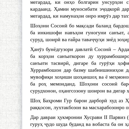
мегар­дад, ки онҳо болгарин унсурҳои 
кардаанд. Ҳамии муносибати эҷодкорӣ да
мегардад, ки намунаҳои онро имрӯз дар та
Шоҳони Сосонӣ бо мақсади баланд бардош
ба инкишофи навъҳои гуногуни санъат, а
суруд, шоирӣ ва ғайра таваҷҷуҳи зиёд зоҳи
Ҳанӯз бунёдгузори давлатӣ Сосонӣ – Арда
ба корҳои санъаткорон ду хуррамбошир
санъати тасвирӣ, дигаре ба гурӯҳи ҳоф
Хуррамбошон дар базму шабнишиниҳои да
мувофиқи хоҳиши шоҳаншоҳ ва ё меҳмонон
ба роҳ мемонданд. Шоҳони сосонӣ бар
сурудхонон, оҳангсозону шоирон ва дигар 
Шоҳ Баҳроми Гур барои дарборӣ худ аз Ҳ
раққосон, лухтакбозон ва масхарабозонро о
Дар давраи ҳукмронии Хусрави II Парвиз (
гуруҳ ҷудо шуда буданд ва вобаста ба он 