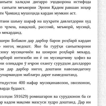
санъати халқҳои дигарро эҷодкорона истифода
р санъати меъмории Эрони Қадим равшан зоҳир
хти Ҷамшед мушоҳида кардан мумкин аст.
тани шаъну шараф иа шуҳрати давлатдории худ
з ҷумла, наққошӣ, рассомӣ, меъморӣ, мусиқӣ,
р мекарданд.
шери Бобакон дар дарбор барои роҳбарӣ кардан
о нигоҳ медошт. Яке ба гурӯҳи санъаткорони
изону мусиқичиён ва шоирон роҳбарӣ мекард.
рборӣ интихоби ин ё он мусиқичиву ҳофиз ва
и олиқадри ӯ иҷрои охангу сурудҳои дахлдорро
ои дар дарбор нигоҳ доштани навозандагону
ҳунармандон маблағро дареғ намедоштанд.
тндустон 400 нафар мусиқинавозон, овозхонон,
варда будааст.
солҳои 591­629) ромишгарон ва сурудхонон ба се
ҳар кадом мақоми махсуси худро доштанд. Дар ин