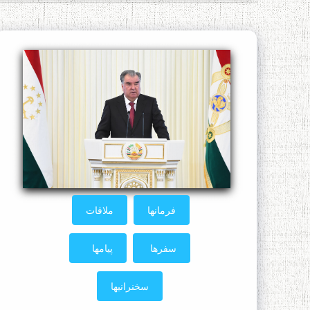
فرمانها
ملاقات
سفرها
پیامها
سخنرانیها