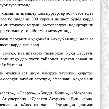
зург гузоштаанд.
икмат аз шамшер ҳам пурзуртар аст» сабт ёфта
рге бо зиёда аз 300 курсии нишаст бунёд карда
ои минтақаҳои маданӣ дастовардҳои нодиртарини
оро устодону толибилмон меомӯхтанд.
ркази фарҳангии ҷаҳониён маҳсуб мешуд, вале аз
яксон карда мешавад.
 сангҳо, навиштаҳою тасвирҳои Кӯҳи Бесутун,
навиштаҳо дар пусти ҳайвонот, нусхаи аввалини
абт ёфтаанд.
н мумкин аст: якум, қайдҳои таърихӣ, ҳуҷатҳо,
м осорҳои адубии асотирӣ, афсонавӣ, қаҳрамонӣ
весто», «Наврӯз», «Бундн Ҳишн», «Меҳргон»,
 Анушервон», «Дарахти Асурик», «Дин- кард»,
ешаванд. «Аве­сто» яке аз ёдгориҳои қадимаи