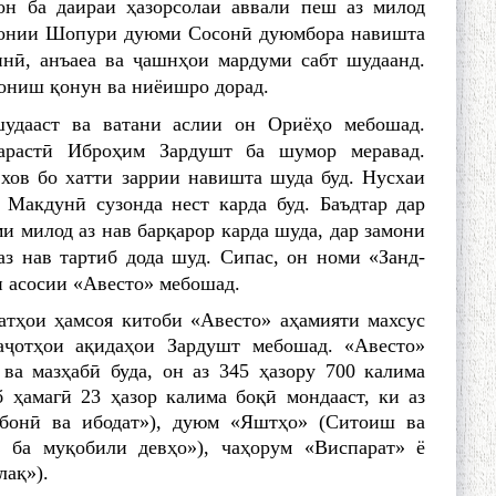
 он ба даираи ҳазорсолаи аввали пеш аз милод
мронии Шопури дуюми Сосонӣ дуюмбора навишта
инӣ, анъаеа ва ҷашнҳои мардуми сабт шудаанд.
 дониш қонун ва ниёишро дорад.
шудааст ва ватани аслии он Ориёҳо мебошад.
арастӣ Иброҳим Зардушт ба шумор меравад.
 хов бо хатти заррии навишта шуда буд. Нусхаи
 Макдунӣ сузонда нест карда буд. Баъдтар дар
 милод аз нав барқарор карда шуда, дар замони
з нав тартиб дода шуд. Сипас, он номи «Занд-
и асосии «Авесто» мебошад.
атҳои ҳамсоя китоби «Авесто» аҳамияти махсус
аҷотҳои ақидаҳои Зардушт мебошад. «Авесто»
ва мазҳабӣ буда, он аз 345 ҳазору 700 калима
б ҳамагӣ 23 ҳазор калима боқӣ мондааст, ки аз
рбонӣ ва ибодат»), дуюм «Яштҳо» (Ситоиш ва
 ба муқобили девҳо»), чаҳорум «Виспарат» ё
лақ»).