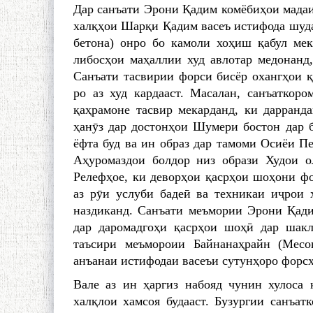
Дар санъати Эрони Қадим комёбиҳои мадаи
халқҳои Шарқи Қадим ва­сеъ истифода шудаа
бетона) онро бо камоли хоҳиш қабул мек
либосҳои маҳаллии худ авлотар медонанд
Санъати тасвирии форси бисёр охангҳои 
ро аз худ кардааст. Масалан, санъаткор
қаҳрамоне тасвир мекарданд, ки дарранд
ҳанӯз дар достонҳои Шумери бостон дар 
ёфта буд ва ин образ дар тамоми Осиёи П
Аҳуромаздои болдор низ образи Худои 
Релефҳое, ки деворҳои қасрҳои шоҳони фо
аз рӯи услуби бадеӣ ва техникаи иҷрои 
наздиканд. Санъати меъмории Эрони Қадим
дар даромадгоҳи қасрҳои шоҳӣ дар шакл
таъсири меъмороии Байнанаҳрайн (Месо
анъанаи истифодаи васеъи сутунҳоро форсҳо
Вале aз ин ҳаргиз набояд чунин хулоса 
халқлои хамсоя будааст. Бузургии санъа