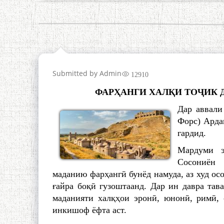
Submitted by
Admin
12910
ФАРҲАНГИ ХАЛҚИ ТОҶИК 
Дар аввали
Форс) Арда
гардид.
Мардуми э
Сосониён 
маданию фарҳангӣ бунёд намуда, аз худ осо
ғайра боқӣ гузоштаанд. Дар ин давра тав
маданияти халқҳои эронӣ, юнонӣ, римӣ, 
инкишоф ёфта аст.