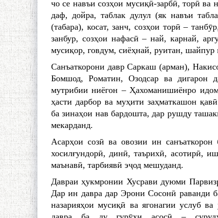
чо се навъи созҳои мусиқӣ-зарбӣ, торӣ ва
даф, дойра, таблак дулул (як навъи табла
(табара), косат, занч, созҳои торӣ – танбӯ
занбур, созҳои нафасӣ – най, карнай, аргу
мусиқор, говдум, сиёҳнай, руитан, шайпур 
Санъаткорони давр Саркаш (арман), Накисо
Бомшод, Роматин, Озодсар ва дигарон д
мутрибии ниёгон – Ҳахоманишиёнро идома
ҳасти дарбор ва муҳити заҳматкашон қав
ба зинаҳои нав бардошта, дар рушду ташак
мекарданд.
Асарҳои созӣ ва овозии ин санъаткорон 
хосилғундорӣ, динӣ, таърихӣ, асотирӣ, и
маънавӣ, тарбиявӣ эҷод мешуданд.
Давраи ҳукмронии Хусрави дуюми Парвиз
Дар ин давра дар Эрони Сосонӣ раванди б
назарияҳои мусиқӣ ва ягонагии услуб ва
давра ба ду гурӯҳи асосӣ – сурудх