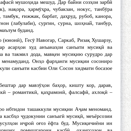
 нафасӣ мушоҳида мешуд. Дар байни созҳои зарбӣ
к), нақора, ҳармӯҳра, чубакзан, нокус, танбӯра
р, тамбук, ғижжак, барбат, даҳруд, рубоб, канора,
нон (лабулаби), сургин, сурна, шоҳнай, тан­бур,
маълум буданд.
 (юнонӣ), Гесӯ Навогар, Саркаб, Ризақ Хушарзy,
ар асарҳои худ анъанаҳои санъати мусиқӣ ва
 ва такмил дода, мавқеи мусиқию сурудро дар
ӣ менамуданд. Онҳо фарҳанги мусиқии сосониро
кули санъати касбии Оли Сосон хидмати босазое
бештар дар мавзӯҳои баҳор, кишту кор, дарав,
шкӣ – романтикӣ, қаҳрамонӣ, фалсафӣ, ахлоқӣ –
ро ибтидои ташаккули мусиқии Аҷам меноманд.
а касбҳо ҷудокунии санъагӣ мусиқӣ, меъёрсозии
 усулҳои иҷроӣ оғоз ёфта буд. Мусиқичиёни ин
онону ромишгароии касбӣ, оҳангсозон ва