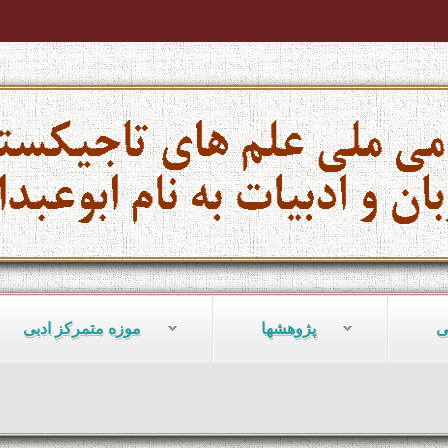
ی
پژوهشها
موزه متمرکز ادبی