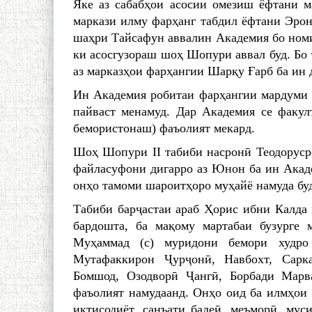
Яке аз сабабҳои асосии омезиш ёфтани 
маркази илму фарҳанг табдил ёфтани Эрон
шаҳри Тайсафун аввалин Академия бо номи
ки асосгузораш шоҳ Шопури аввал буд. Бо 
аз марказҳои фарҳангии Шарқу Ғарб ба ин 
Ин Академия робитаи фарҳангии мардуми 
пайваст менамуд. Дар Ака­демия се факулт
бемористонаш) фаъолият мекард.
Шоҳ Шопури II табиби насронӣ Теодоруср
файласуфони дигарро аз Юнон ба ин Акаде
онҳо тамоми шароитҳоро муҳайё намуда бу
Табиби барҷастаи араб Ҳорис ибни Калда 
бардошта, ба мақому мартабаи бузурге 
Муҳаммад (с) муридони бемори худро
Мутафаккирон Ҷурҷонӣ, Навбохт, Сарка
Бомшод, Озодворӣ Ҷангӣ, Борбади Марв
фаъолият намудаанд. Онҳо оид ба илмҳои р
иқтисодиёт, санъати бадеӣ, меъморӣ, муси