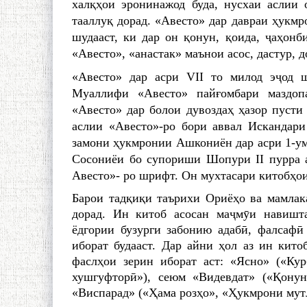
халқҳои эронинажод буда, нус­хаи аслии
тааллуқ дорад. «Авесто» дар давраи ҳук
шудааст, ки дар он қонун, қоида, ҷаҳонб
«Аве­сто», «анастак» маънои асос, дастур,
«Авесто» дар асри VII то милод эҷод 
Муаллифи «Авесто» пайғомбари маздоп
«Авесто» дар болои дувоздаҳ ҳазор пусти
аслии «Авесто»-ро бори аввал Искандари
замони ҳукмронии Ашкониён дар асри 1-уми
Сосониёи бо супориши Шопури II пурра а
Авесто»- ро шрифт. Он мухтасари китобҳо
Барои тадқиқи таърихи Ориёҳо ва мамлак
дорад. Ин китоб асосан маҷмӯи навишт
ёдгории бузурги забонию адабӣ, фалсафӣ 
иборат будааст. Дар айни ҳол аз ин кито
фаслҳои зерин иборат аст: «Ясно» («Ку
хушгуфторӣ»), сеюм «Видевдат» («Қонун
«Виспарад» («Ҳама розҳо», «Ҳукмрони мут