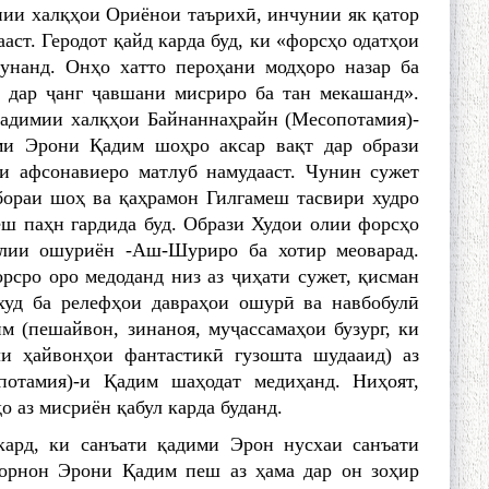
ии халқҳои Ориёнои таърихӣ, инчунии як қатop
ст. Геродот қайд карда буд, ки «форсҳо одатҳои
унанд. Онҳо хатто пероҳани модҳоро назар ба
, дар ҷанг ҷавшани мисриро ба тан мекашанд».
қадимии халқҳои Байнаннаҳрайн (Месопотамия)-
оми Эрони Қадим шоҳро аксар вақт дар образи
аи афсонавиеро мaтлуб намудааст. Чунин сужет
бораи шоҳ ва қаҳрамон Гилгамеш тасвири худро
еш паҳн гардида буд. Образи Худои олии форсҳо
олии ошуриён -Аш-Шуриро ба хотир меоварад.
рсро оро медоданд низ аз ҷиҳати сужет, қисман
худ ба релефҳои давраҳои ошурӣ ва навбобулӣ
 (пешайвон, зинаноя, муҷассамаҳои бузург, ки
и ҳайвонҳои фантастикӣ гузошта шудааид) аз
потамия)-и Қадим шаҳодат медиҳанд. Ниҳоят,
 аз мисриён қабул карда буданд.
кард, ки санъати қадими Эрон нусхаи санъати
ткорнон Эрони Қадим пеш аз ҳама дар он зоҳир