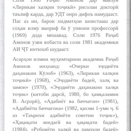
Соли 1968 Раҷаб Амонов дар мавзуи
«Лирикаи халқии тоҷикӣ» рисолаи докторӣ
таълиф карда, дар УДТ онро дифоъ намудааст.
Пас аз ин, барои хидматҳои шоистааш дар
соҳаи илму маориф ба ӯ унвони профессорӣ
(1969) дода мешавад. Соли 1976 Раҷаб
Амонов узви вобаста ва соли 1981 академики
АИ ҶТ интихоб шудааст.
Асарҳои илмии муҳимтарини академик Раҷаб
Амонов инҳоанд: «Очерки эҷодиёти
даҳанакии Кӯлоб» (1963), «Лирикаи халқии
тоҷикӣ» (1968), «Эҷодиёти бадеӣ, халқ ва
замон» (1970), «Эҷодиёти даҳанакии халқи
тоҷик» (китоби дарсӣ, 1980, бо ҳамқаламии
В. Асрорӣ), «Адабиёт ва баччагон» (1981),
«Адабиёти баччагона» (1982, қисми 1-уми ҷ. 6
аз «Таърихи адабиёти советии тоҷик»),
«Ҳақиқати зиндагӣ ва ҳақиқати бадеӣ»
(1984), «Рубоиёти халқӣ ва рамзҳои бадеӣ»