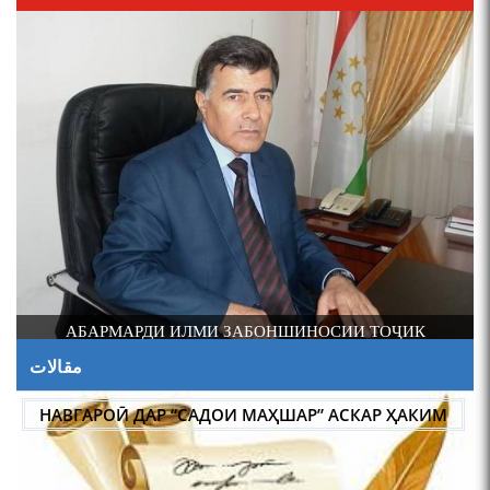
И
АБАРМАРДИ ИЛМИ ЗАБОНШИНОСИИ ТОҶИК
مقالات
НАВГАРОӢ ДАР “САДОИ МАҲШАР” АСКАР ҲАКИМ