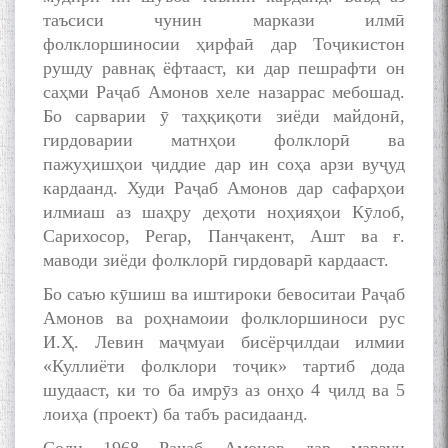
таъсиси чунин маркази илмӣ
фолклоршиносии ҳирфаӣ дар Тоҷикистон
рушду равнақ ёфтааст, ки дар пешрафти он
саҳми Раҷаб Амонов хеле назаррас мебошад.
Бо сарварии ӯ таҳқиқоти зиёди майдонӣ,
гирдоварии матнҳои фолклорӣ ва
пажуҳишҳои ҷиддие дар ин соҳа арзи вуҷуд
кардаанд. Худи Раҷаб Амонов дар сафарҳои
илмиаш аз шаҳру деҳоти ноҳияҳои Кӯлоб,
Сарихосор, Регар, Панҷакент, Ашт ва ғ.
маводи зиёди фолклорӣ гирдоварӣ кардааст.
Бо саъю кӯшиш ва иштироки бевоситаи Раҷаб
Амонов ва роҳнамоии фолклоршиноси рус
И.Ҳ. Левин маҷмуаи бисёрҷилдаи илмии
«Куллиёти фолклори тоҷик» тартиб дода
шудааст, ки то ба имрӯз аз онҳо 4 ҷилд ва 5
лоиҳа (проект) ба табъ расидаанд.