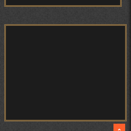
БЕРУНӢ ВА НАВРӮЗИ АҶАМ
БЕРУНӢ ВА ЁДКАРДИ ҶАШНИ САДА
САНЪАТҲОИ БАДЕИИ МАЪНОӢ ДАР АШЪОРИ
КАМОЛИ ХУҶАНДӢ ЗУЛФИЯ ИСМАТОВА.
МИРЗО ТУРСУНЗОДА – ШОИРИ ВАТАНХОҲ ВА
ИНСОНДӮСТ
ПРЕДПОСЫЛКИ СТАНОВЛЕНИЯ
ФИЛОЛОГИЧЕСКОГО РОМАНА В ТАДЖИКСКОЙ
МУРУВВАТИЁН ДЖ. ДЖ.
МОҲИЯТИ ИҶТИМОИИ ТАСВИР ДАР ШЕЪРИ ҚУТБӢ