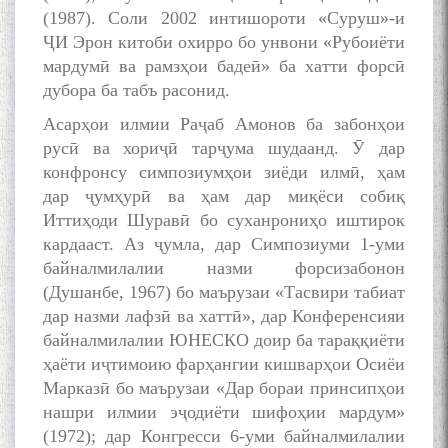
(1987). Соли 2002 интишороти «Суруш»-и
ҶИ Эрон китоби охирро бо унвони «Рубоиёти
мардумӣ ва рамзҳои бадеӣ» ба хатти форсӣ
дубора ба табъ расонид.
Асарҳои илмии Раҷаб Амонов ба забонҳои
русӣ ва хориҷӣ тарҷума шудаанд. Ӯ дар
конфронсу симпозиумҳои зиёди илмӣ, ҳам
дар ҷумҳурӣ ва ҳам дар миқёси собиқ
Иттиҳоди Шуравӣ бо суханрониҳо иштирок
кардааст. Аз ҷумла, дар Симпозиуми 1-уми
байналмилалии назми форсизабонон
(Душанбе, 1967) бо маърузаи «Тасвири табиат
дар назми лафзӣ ва хаттӣ», дар Конференсияи
байналмилалии ЮНЕСКО доир ба тараққиёти
ҳаёти иҷтимоию фарҳангии кишварҳои Осиёи
Марказӣ бо маърузаи «Дар бораи принсипҳои
нашри илмии эҷодиёти шифоҳии мардум»
(1972); дар Конгресси 6-уми байналмилалии