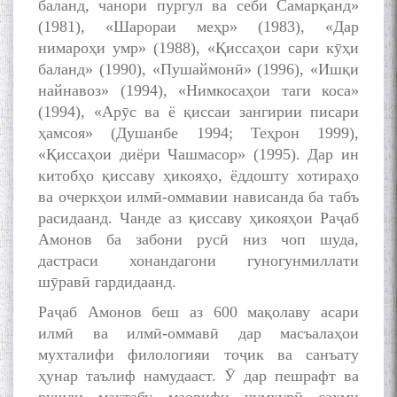
баланд, чанори пургул ва себи Самарқанд»
(1981), «Шарораи меҳр» (1983), «Дар
нимароҳи умр» (1988), «Қиссаҳои сари кӯҳи
баланд» (1990), «Пушаймонӣ» (1996), «Ишқи
найнавоз» (1994), «Нимкосаҳои таги коса»
(1994), «Арӯс ва ё қиссаи зангирии писари
ҳамсоя» (Душанбе 1994; Теҳрон 1999),
«Қиссаҳои диёри Чашмасор» (1995). Дар ин
китобҳо қиссаву ҳикояҳо, ёддошту хотираҳо
ва очеркҳои илмӣ-оммавии нависанда ба табъ
расидаанд. Чанде аз қиссаву ҳикояҳои Раҷаб
Амонов ба забони русӣ низ чоп шуда,
дастраси хонандагони гуногунмиллати
шӯравӣ гардидаанд.
Раҷаб Амонов беш аз 600 мақолаву асари
илмӣ ва илмӣ-оммавӣ дар масъалаҳои
мухталифи филологияи тоҷик ва санъату
ҳунар таълиф намудааст. Ӯ дар пешрафт ва