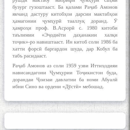
рушди мактабу маорифи ҷумҳурӣ саҳми
бузург гузоштааст. Ба қалами Раҷаб Амонов
якчанд дастуру китобҳои дарсии мактабҳои
ҳамагонии ҷумҳурӣ тааллуқ доранд. Ӯ
ҳамроҳи проф. В.Асрорӣ с. 1980 китоби
таълимии «Эҷодиёти даҳанакии халқи
тоҷик»-ро навиштааст. Ин китоб соли 1986 ба
хатти форсӣ баргардон шуда, дар Кобул ба
табъ расидааст.
Раҷаб Амонов аз соли 1959 узви Иттиҳодияи
нависандагони Ҷумҳурии Тоҷикистон буда,
дорандаи Ҷоизаи давлатии ба номи Абуалӣ
ибни Сино ва ордени «Дӯстӣ» мебошад.