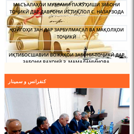
МАСЪАЛАҲОИ МУБРАМИ ПАЖӮҲИШИ ЗАБОНИ
ТОҶИКӢ ДАР ДАВРОНИ ИСТИҚЛОЛ С. НАЗАРЗОДА
ҶОЙГОҲИ ЗАН ДАР ЗАРБУЛМАСАЛ ВА МАҚОЛҲОИ
ТОҶИКӢ
ИҚТИБОСШАВИИ ВОЖАҲОИ ЗАБОНИ ТОҶИКӢ ДАР
ЗАБОНИ ВАХОНӢ З. МАМАДАМИНОВА.
ТАҲҚИҚ ВА РАМЗКУШОИИ БАРХЕ АЗ ВОЖАҲОИ
کنفرانس و سمینار
ҶУҒРОФИИ ВАРЗОБ (ДАР АСОСИ МАВОДИ
ЗАБОНҲОИ ШАРҚИИ ЭРОНӢ) МИРЗОЕВ
САЙФИДДИН ҶАБОРОВИЧ.
ШИНОХТ ДАР ЗАМИНАИ ЭЪТИҚОД ВА ЭЪТИРОФ
ФИРДАВСӢ ВА ДАҚИҚӢ