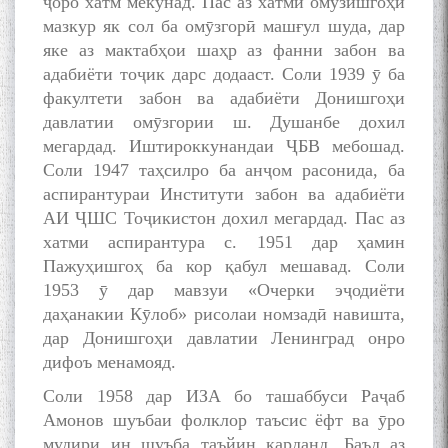
ҷоро хатм мекунад. Пас аз хатми омӯзишгоҳи
мазкур як сол ба омӯзгорӣ машғул шуда, дар
яке аз мактабҳои шаҳр аз фанни забон ва
адабиёти тоҷик дарс додааст. Соли 1939 ӯ ба
факултети забон ва адабиёти Донишгоҳи
давлатии омӯзгории ш. Душанбе дохил
мегардад. Иштироккунандаи ҶБВ мебошад.
Соли 1947 таҳсилро ба анҷом расонида, ба
аспирантураи Институти забон ва адабиёти
АИ ҶШС Тоҷикистон дохил мегардад. Пас аз
хатми аспирантура с. 1951 дар ҳамин
Пажуҳишгоҳ ба кор қабул мешавад. Соли
1953 ӯ дар мавзуи «Очерки эҷодиёти
даҳанакии Кӯлоб» рисолаи номзадӣ навишта,
дар Донишгоҳи давлатии Ленинград онро
дифоъ менамояд.
Соли 1958 дар ИЗА бо ташаббуси Раҷаб
Амонов шуъбаи фолклор таъсис ёфт ва ӯро
мудири ин шуъба таъйин карданд. Баъд аз