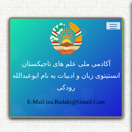
آکادمی ملی علم های تاجیکستان
انستیتوی زبان و ادبیات به نام ابوعبدالله
رودکی
E-Mail:iza.rudaki@gmail.com