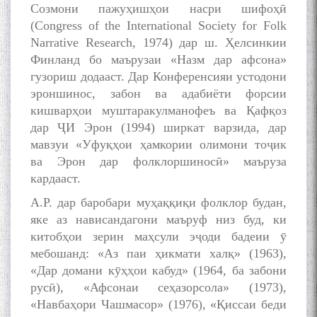
Созмони пажуҳишҳои насри шифоҳӣ
(Congress of the International Society for Folk
Narrative Research, 1974) дар ш. Ҳелсинкии
Финланд бо маърузаи «Назм дар афсона»
гузориш додааст. Дар Конференсияи устодони
эроншинос, забон ва адабиёти форсии
кишварҳои муштаракулманофеъ ва Қафқоз
дар ҶИ Эрон (1994) ширкат варзида, дар
мавзуи «Уфуқҳои ҳамкории олимони тоҷик
ва Эрон дар фолклоршиносӣ» маъруза
кардааст.
А.Р. дар баробари муҳаққиқи фолклор будан,
яке аз нависандагони маъруф низ буд, ки
китобҳои зерин маҳсули эҷоди бадеии ӯ
мебошанд: «Аз паи ҳикмати халқ» (1963),
«Дар домани кӯҳҳои кабуд» (1964, ба забони
русӣ), «Афсонаи сеҳазорсола» (1973),
«Навбаҳори Чашмасор» (1976), «Қиссаи беди