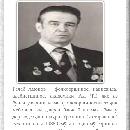
Раҷаб Амонов – фолклоршинос, нависанда,
адабиётшинос, академики АИ ҶТ, яке аз
бунёдгузорони илми фолклоршиносии тоҷик
мебошад, ки давраи баччагӣ ва мактабии ӯ
дар зодгоҳаш шаҳри Уротеппа (Истаравшан)
гузашта, соли 1938 Омӯзишгоҳи омӯзгории он