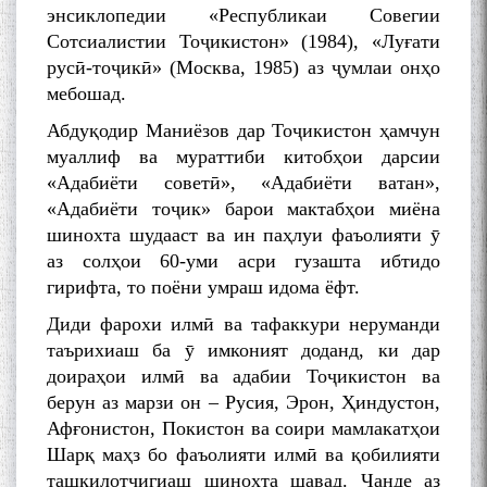
энсиклопедии «Республикаи Совегии
Сотсиалистии Тоҷикистон» (1984), «Луғати
русӣ-тоҷикӣ» (Москва, 1985) аз ҷумлаи онҳо
мебошад.
Абдуқодир Маниёзов дар Тоҷикистон ҳамчун
муаллиф ва мураттиби китобҳои дарсии
«Адабиёти советӣ», «Адабиёти ватан»,
«Адабиёти тоҷик» барои мактабҳои миёна
шинохта шудааст ва ин паҳлуи фаъолияти ӯ
аз солҳои 60-уми асри гузашта ибтидо
гирифта, то поёни умраш идома ёфт.
Диди фарохи илмӣ ва тафаккури неруманди
таърихиаш ба ӯ имконият доданд, ки дар
доираҳои илмӣ ва адабии Тоҷикистон ва
берун аз марзи он – Русия, Эрон, Ҳиндустон,
Афғонистон, Покистон ва соири мамлакатҳои
Шарқ маҳз бо фаъолияти илмӣ ва қобилияти
ташкилотчигиаш шинохта шавад. Чанде аз