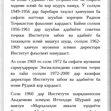
ходими илмӣ ба кор шуруъ намуд. Ӯ солҳои
1949-1956 дар баробари таҳсил ҳамчунин ба
сифати наттоқи шуъбаи хориҷии Радиои
Тоҷикистон фаъолият кардааст. Байни солхои
1956-1961 дар шуъбаи адабиёти советии
тоҷики Институти забон ва адабиёт ба
тахкиқоти илмӣ машғул шуда, солҳои 1962-
1969 ҳамчун муовини илмии директори
Институт фаъолият намудааст.
Аз соли 1969 то соли 1972 ба сифати муовини
сармуҳаррири Энсиклопедияи советии тоҷик
ва тайи солҳои 1972-2000 дар вазифаи
директори Институти забон ва адабиёти ба
номи Рӯдакӣ кор кардааст.
Соли 1960 дар Институти шарқшиносии
Академияи илмҳои Иттиҳоди Шуравӣ дар
мавзуи «Марҳалаҳои аввали эҷодиёти