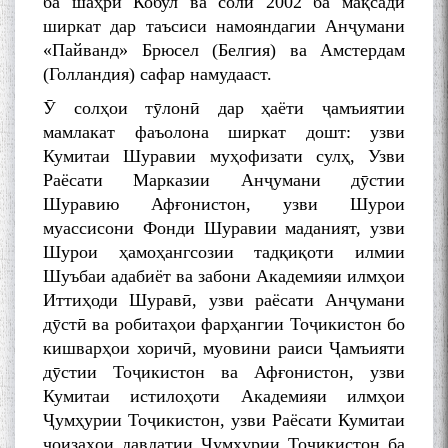
ба шаҳри Кобул ва соли 2002 ба мақсади
ширкат дар таъсиси намояндагии Анҷумани
«Пайванд» Брюсел (Белгия) ва Амстердам
(Голландия) сафар намудааст.
Ӯ солҳои тӯлонӣ дар ҳаёти ҷамъиятии
мамлакат фаъолона ширкат дошт: узви
Кумитаи Шуравии муҳофизати сулҳ, Узви
Раёсати Марказии Анҷумани дӯстии
Шуравию Афғонистон, узви Шурои
муассисони Фонди Шуравии маданият, узви
Шурои ҳамоҳангсозии тадқиқоти илмии
Шуъбаи адабиёт ва забони Академияи илмҳои
Иттиҳоди Шуравӣ, узви раёсати Анҷумани
дӯстӣ ва робитаҳои фарҳангии Тоҷикистон бо
кишварҳои хоричӣ, муовини раиси Ҷамъияти
дӯстии Тоҷикистон ва Афғонистон, узви
Кумитаи истилоҳоти Академияи илмҳои
Ҷумҳурии Тоҷикистон, узви Раёсати Кумитаи
ҷоизаҳои давлатии Ҷумҳурии Тоҷикистон ба