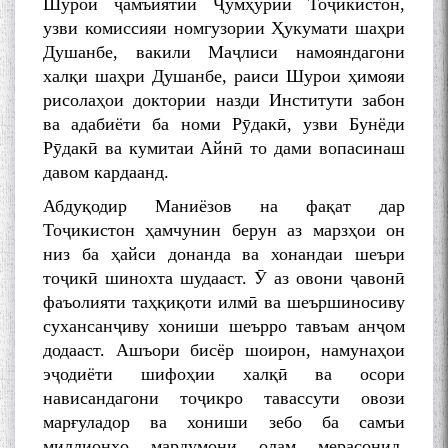
Шурои ҷамъиятии Ҷумҳурии Тоҷикистон,
узви комиссияи номгузории Ҳукумати шаҳри
Душанбе, вакили Маҷлиси намояндагони
халқи шаҳри Душанбе, раиси Шурои ҳимояи
рисолаҳои доктории назди Институти забон
ва адабиёти ба номи Рӯдакӣ, узви Бунёди
Рӯдакӣ ва кумитаи Айнӣ то дами вопасинаш
давом кардаанд.
Абдуқодир Маниёзов на фақат дар
Тоҷикистон ҳамчунин берун аз марзҳои он
низ ба ҳайси донанда ва хонандаи шеъри
тоҷикӣ шинохта шудааст. Ӯ аз овони ҷавонӣ
фаъолияти таҳқиқоти илмӣ ва шеършиносиву
сухансанҷиву хониши шеърро тавъам анҷом
додааст. Ашъори бисёр шоирон, намунаҳои
эҷодиёти шифоҳии халқӣ ва осори
нависандагони тоҷикро тавассути овози
марғуладор ва хониши зебо ба самъи
миллионҳо мардумони олам мерасонид.