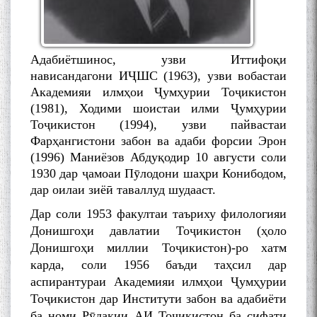
Адабиётшинос, узви Иттифоқи
нависандагони ИҶШС (1963), узви вобастаи
Академияи илмҳои Ҷумҳурии Тоҷикистон
(1981), Ходими шоистаи илми Ҷумҳурии
Тоҷикистон (1994), узви пайвастаи
Фарҳангистони забон ва адаби форсии Эрон
(1996) Маниёзов Абдуқодир 10 августи соли
1930 дар ҷамоаи Пӯлодони шаҳри Конибодом,
дар оилаи зиёӣ таваллуд шудааст.
Дар соли 1953 факултаи таъриху филологияи
Донишгоҳи давлатии Тоҷикистон (ҳоло
Донишгоҳи миллии Тоҷикистон)-ро хатм
карда, соли 1956 баъди таҳсил дар
аспирантураи Академияи илмҳои Ҷумҳурии
Тоҷикистон дар Институти забон ва адабиёти
ба номи Рӯдакии АИ Тоҷикистон ба сифати