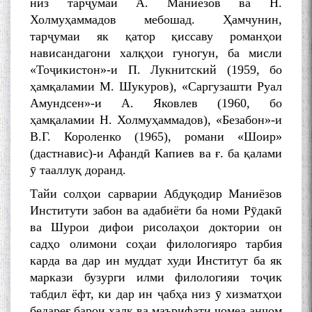
низ тарҷумаи А. Маниёзов ва Н.
Холмуҳаммадов мебошад. Ҳамчунин,
тарҷумаи як қатор қиссаву романҳои
нависандагони халқҳои гуногун, ба мисли
«Тоҷикистон»-и П. Лукнитский (1959, бо
ҳамқаламии М. Шукуров), «Саргузашти Руал
Амундсен»-и А. Яковлев (1960, бо
ҳамқаламии Н. Холмуҳаммадов), «Безабон»-и
В.Г. Короленко (1965), романи «Шоир»
(дастнавис)-и Афандӣ Капиев ва ғ. ба қалами
ӯ тааллуқ доранд.
Тайи солҳои сарварии Абдуқодир Маниёзов
Институти забон ва адабиёти ба номи Рӯдакӣ
ва Шурои дифои рисолаҳои доктории он
садҳо олимони соҳаи филологияро тарбия
карда ва дар ин муддат худи Институт ба як
маркази бузурги илми филологияи тоҷик
табдил ёфт, ки дар ин ҷабҳа низ ӯ хизматҳои
бедареғ барои халқ ва маърифати ҷомеа анҷом