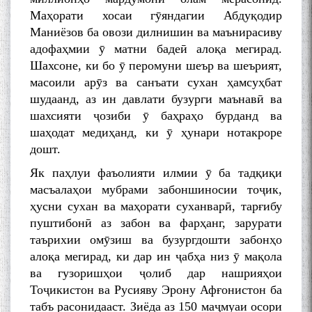
Маҳорати хосаи гӯяндагии Абдуқодир
Маниёзов ба овози дилнишин ва маънирасиву
адофаҳмии ӯ матни бадеӣ алоқа мегирад.
Шахсоне, ки бо ӯ перомуни шеър ва шеърият,
масоили арӯз ва санъати сухан ҳамсуҳбат
шудаанд, аз ин давлати бузурги маънавӣ ва
шахсияти ҷозиби ӯ баҳраҳо бурданд ва
шаҳодат медиҳанд, ки ӯ ҳунари нотакроре
дошт.
Як паҳлуи фаъолияти илмии ӯ ба тадқиқи
масъалаҳои мубрами забоншиносии тоҷик,
ҳусни сухан ва маҳорати суханварӣ, тарғибу
пуштибонӣ аз забон ва фарҳанг, зарурати
таърихии омӯзиш ва бузургдошти забонҳо
алоқа мегирад, ки дар ин ҷабҳа низ ӯ мақола
ва гузоришҳои ҷолиб дар нашрияҳои
Тоҷикистон ва Русияву Эрону Афғонистон ба
табъ расонидааст. Зиёда аз 150 маҷмуаи осори