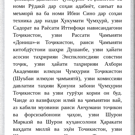
номи Рӯдакӣ дар соҳаи адабиёт, санъат ва
меъморӣ ва ба номи Ибни Сино дар соҳаи
техника дар назди Ҳукумати Ҷумҳурӣ, узви
Садорат ва Раёсати Иттифоқи нависандагони
Тоҷикистон, узви Рассати Ҷамъияти
«Дониш»-и Тоҷикистон, раиси Ҷамъияти
китобдӯстони шаҳри Душанбе, узви ҳайати
асосии таҳририяи Энспклопсдияи совстии
тоҷик, узви ҳайати таҳририяи Ахбори
Академияи илмҳои Ҷумҳурии Тоҷикистон
(Шуъбаи илмҳои ҷамъиятӣ), узви комиссияи
давлатии таҳияи Қонуни забони Ҷумҳурии
Тоҷикистон ва узви гурӯҳи кории он буд.
Чанде аз вазифаҳои илмӣ ва ҷамъиятии вай,
аз кабили муовини раиси Анҷумани тоҷикон
ва форсизабонони ҷаҳон, узви Шурои
Марказӣ ва Шурои куҳансолони Ҳаракати
ваҳдати миллӣ ва эҳёи Точикистон, узви