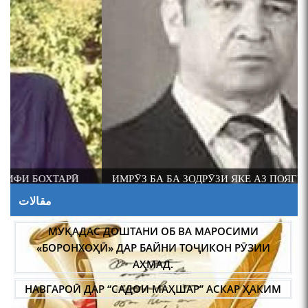
ИМРӮЗ БА БА ЗОДРӮЗИ ЯКЕ АЗ ПОЯГУЗОРОНИ ИЛМИ
ФОЛКЛОРШИНОСИИ ТОҶИК АКАДЕМИК РАҶАБ
مقالات
АМОНОВ САД СОЛ ПУР ШУД.
МУҚАДАС ДОШТАНИ ОБ ВА МАРОСИМИ
«БОРОНХОҲӢ» ДАР БАЙНИ ТОҶИКОН РӮЗИИ
АҲМАД.
НАВГАРОӢ ДАР “САДОИ МАҲШАР” АСКАР ҲАКИМ