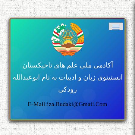
آکادمی ملی علم های تاجیکستان
انستیتوی زبان و ادبیات به نام ابوعبدالله
رودکی
E-Mail:iza.rudaki@gmail.com