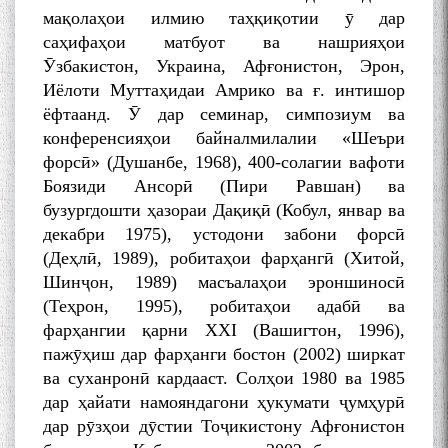
мақолаҳои илмию таҳқиқотии ӯ дар
саҳифаҳои матбуот ва нашрияҳои
Ӯзбакистон, Украина, Афғонистон, Эрон,
Иёлоти Муттаҳидаи Амрико ва ғ. интишор
ёфтаанд. Ӯ дар семинар, симпозиум ва
конференсияҳои байналмилалии «Шеъри
форсӣ» (Душанбе, 1968), 400-солагии вафоти
Боязиди Ансорӣ (Пири Равшан) ва
бузургдошти ҳазораи Дақиқӣ (Кобул, январ ва
декабри 1975), устодони забони форсӣ
(Деҳлӣ, 1989), робитаҳои фарҳангӣ (Хитой,
Шинҷон, 1989) масъалаҳои эроншиносӣ
(Теҳрон, 1995), робитаҳои адабӣ ва
фарҳангии қарни XXI (Вашигтон, 1996),
пажӯҳиш дар фарҳанги бостон (2002) ширкат
ва суханронӣ кардааст. Солҳои 1980 ва 1985
дар ҳайати намояндагони ҳукумати ҷумҳурӣ
дар рӯзҳои дӯстии Тоҷикистону Афғонистон