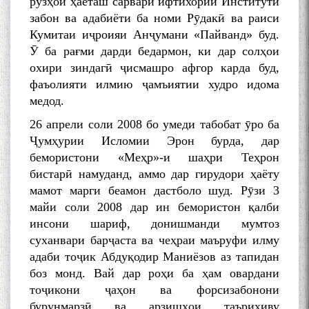
рӯзҳои ҳаёташ сарвари ифтихории Институти
забон ва адабиёти ба номи Рӯдакӣ ва раиси
Кумитаи иҷроияи Анҷумани «Пайванд» буд.
Ӯ ба рағми дарди бедармон, ки дар солҳои
охири зиндагӣ ҷисмашро афгор карда буд,
фаъолияти илмию ҷамъиятии худро идома
медод.
26 апрели соли 2008 бо умеди табобат ӯро ба
Ҷумҳурии Исломии Эрон бурда, дар
бемористони «Меҳр»-и шаҳри Теҳрон
бистарӣ намуданд, аммо дар гирудори ҳаёту
мамот марги беамон дастболо шуд. Рӯзи 3
майи соли 2008 дар ин бемористон қалби
инсони шариф, донишманди мумтоз
суханвари барҷаста ва чеҳраи маъруфи илму
адаби тоҷик Абдуқодир Маниёзов аз тапидан
боз монд. Вай дар роҳи ба ҳам овардани
тоҷикони ҷаҳон ва форсизабонони
бурунмарзӣ ва арзишҳои таърихиву