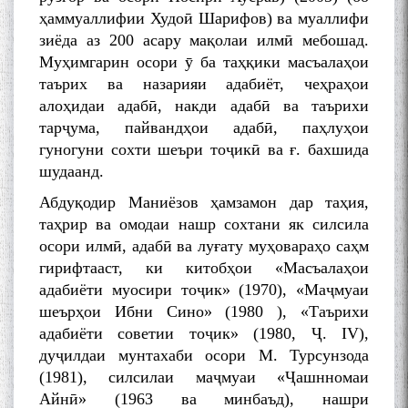
ҳаммуаллифии Худоӣ Шарифов) ва муаллифи
зиёда аз 200 асару мақолаи илмӣ мебошад.
Муҳимгарин осори ӯ ба таҳқики масъалаҳои
таърих ва назарияи адабиёт, чеҳраҳои
алоҳидаи адабӣ, накди адабӣ ва таърихи
тарҷума, пайвандҳои адабӣ, паҳлуҳои
гуногуни сохти шеъри тоҷикӣ ва ғ. бахшида
шудаанд.
Абдуқодир Маниёзов ҳамзамон дар таҳия,
таҳрир ва омодаи нашр сохтани як силсила
осори илмӣ, адабӣ ва луғату муҳовараҳо саҳм
гирифтааст, ки китобҳои «Масъалаҳои
адабиёти муосири тоҷик» (1970), «Маҷмуаи
шеърҳои Ибни Сино» (1980 ), «Таърихи
адабиёти советии тоҷик» (1980, Ҷ. IV),
дуҷилдаи мунтахаби осори М. Турсунзода
(1981), силсилаи маҷмуаи «Ҷашнномаи
Айнӣ» (1963 ва минбаъд), нашри