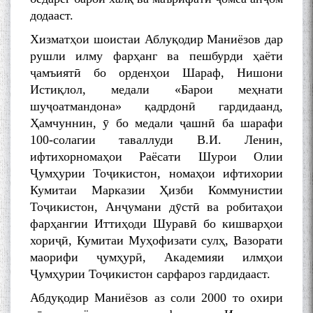
додааст.
Хизматҳои шоистаи Аблуқодир Маниёзов дар
рушли илму фарҳанг ва пешбурди ҳаёти
ҷамъиятӣ бо орденҳои Шараф, Нишони
Истиқлол, медали «Барои меҳнати
шуҷоатмандона» қадрдонӣ гардидаанд,
Ҳамчуннин, ӯ бо медали ҷашнӣ ба шарафи
100-солагии таваллуди В.И. Ленин,
ифтихорномаҳои Раёсати Шурои Олии
Ҷумҳурии Тоҷикистон, номаҳои ифтихории
Кумитаи Марказии Ҳизби Коммунистии
Тоҷикистон, Анҷумани дӯстӣ ва робитаҳои
фарҳангии Иттиҳоди Шуравӣ бо кишварҳои
хориҷӣ, Кумитаи Муҳофизати сулҳ, Вазорати
маорифи ҷумҳурӣ, Академияи илмҳои
Ҷумҳурии Тоҷикистон сарфароз гардидааст.
Абдуқодир Маниёзов аз соли 2000 то охири