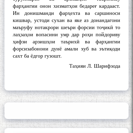
фарҳангии онон хизматҳои бедареғ кардааст.
Ин донишманди фарҳехта ва саршиноси
кишвар, устоди сухан ва яке аз донандагони
маъруфу нотакрори шеъри форсии тоҷикӣ то
лаҳзаҳои вопасини умр дар роҳи пойдориву
ҳифзи арзишҳои таърихӣ ва фарҳангии
форсизабонони дунё амали хуб ва эътиқоди
сахт ба ёдгор гузошт.
Таҳияи Л. Шарифзода