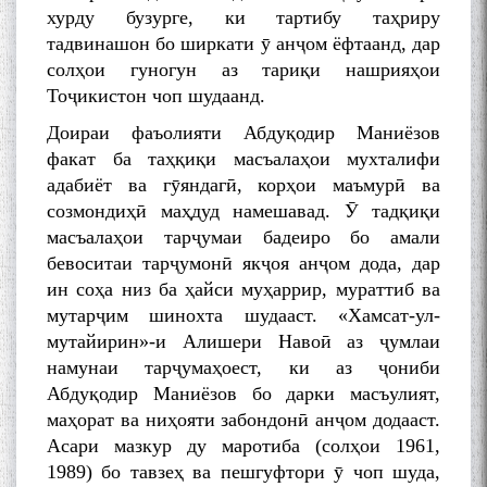
хурду бузурге, ки тартибу таҳриру
тадвинашон бо ширкати ӯ анҷом ёфтаанд, дар
солҳои гуногун аз тариқи нашрияҳои
Тоҷикистон чоп шудаанд.
Доираи фаъолияти Абдуқодир Маниёзов
факат ба таҳқиқи масъалаҳои мухталифи
адабиёт ва гӯяндагӣ, корҳои маъмурӣ ва
созмондиҳӣ маҳдуд намешавад. Ӯ тадқиқи
масъалаҳои тарҷумаи бадеиро бо амали
бевоситаи тарҷумонӣ якҷоя анҷом дода, дар
ин соҳа низ ба ҳайси муҳаррир, мураттиб ва
мутарҷим шинохта шудааст. «Хамсат-ул-
мутайирин»-и Алишери Навоӣ аз ҷумлаи
намунаи тарҷумаҳоест, ки аз ҷониби
Абдуқодир Маниёзов бо дарки масъулият,
маҳорат ва ниҳояти забондонӣ анҷом додааст.
Асари мазкур ду маротиба (солҳои 1961,
1989) бо тавзеҳ ва пешгуфтори ӯ чоп шуда,