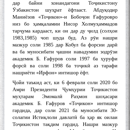
дар байни хонандагони Тоҷикистону
Ӯзбакистон шуҳрат ёфтааст. Абдуқодир
Маниёзов «Тоҷикон»-и Бобоҷон Ғафуровро
низ бо ҳамқаламии Нисор Холмуҳаммадов
тарҷума кардааст, ки он дар ду ҷилд (солҳои
1983,1985) чоп шуда буд. Аз рӯи нашри
мазкур соли 1985 дар Кобул ба форсии дарӣ
ва ба муносибати ҷашни навадумин зодрӯзи
академик Б. Ғафуров соли 1997 ба ҳуруфи
форсӣ ва соли 1998 ба тоҷикӣ аз тарафи
нашриёти «Ирфон» интишор ёфт.
Ҷойи таъкид аст, ки 6 феврали соли 2020 бо
Амри Президенти Ҷумҳурии Тоҷикистон
муҳтарам Эмомалӣ Раҳмон шоҳасари
академик Б. Ғафуров «Тоҷикон» интишор
гардида, дар соли 2021 ба муносибати 30-
солагии Истиқлоли давлатӣ ба ҳар як оилаи
Тоҷикистон тақдим гардид. Нашри мазкур