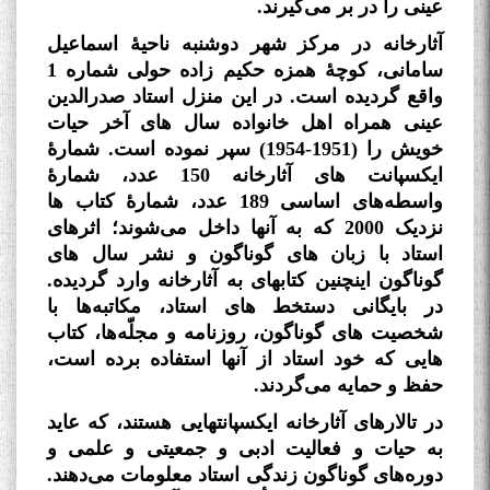
عینی را در بر می‌گیرند
.
آثارخانه در مرکز شهر دوشنبه ناحیۀ اسماعیل
سامانی، کوچۀ همزه حکیم
زاده حولی شماره 1
واقع گردیده است. در این منزل استاد صدرالدین
عینی همراه اهل خانواده سال
های آخر حیات
خویش را (1951-1954) سپر نموده است. شمارۀ
ایکسپانت
های آثارخانه 150 عدد، شمارۀ
واسطه‌های اساسی 189 عدد، شمارۀ کتاب
ها
نزدیک 2000 که به آنها داخل می‌شوند؛ اثرهای
استاد با زبان
های گوناگون و نشر سال
های
گوناگون اینچنین کتابهای به آثارخانه وارد گردیده.
در بایگانی دستخط
های استاد، مکاتبه‌ها با
شخصیت
های گوناگون، روزنامه و مجلّه‌ها، کتاب
هایی که خود استاد از آنها استفاده برده است،
حفظ و حمایه می‌گردند
.
در تالارهای آثارخانه ایکسپانت­هایی هستند، که عاید
به حیات و فعالیت ادبی و جمعیتی و علمی و
دوره‌های گوناگون زندگی استاد معلومات می‌دهند.