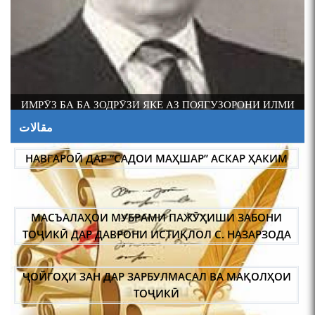
И
АБАРМАРДИ ИЛМИ ЗАБОНШИНОСИИ ТОҶИК
مقالات
НАВГАРОӢ ДАР “САДОИ МАҲШАР” АСКАР ҲАКИМ
МАСЪАЛАҲОИ МУБРАМИ ПАЖӮҲИШИ ЗАБОНИ
ТОҶИКӢ ДАР ДАВРОНИ ИСТИҚЛОЛ С. НАЗАРЗОДА
ҶОЙГОҲИ ЗАН ДАР ЗАРБУЛМАСАЛ ВА МАҚОЛҲОИ
ТОҶИКӢ