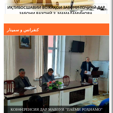
ИҚТИБОСШАВИИ ВОЖАҲОИ ЗАБОНИ ТОҶИКӢ ДАР
ЗАБОНИ ВАХОНӢ З. МАМАДАМИНОВА.
ТАҲҚИҚ ВА РАМЗКУШОИИ БАРХЕ АЗ ВОЖАҲОИ
کنفرانس و سمینار
ҶУҒРОФИИ ВАРЗОБ (ДАР АСОСИ МАВОДИ
ЗАБОНҲОИ ШАРҚИИ ЭРОНӢ) МИРЗОЕВ
САЙФИДДИН ҶАБОРОВИЧ.
ШИНОХТ ДАР ЗАМИНАИ ЭЪТИҚОД ВА ЭЪТИРОФ
ФИРДАВСӢ ВА ДАҚИҚӢ
ҚАСИДАИ ГУМШУДАИ РӮДАКӢ ШАМСИДДИН
МУҲАММАДӢ.
ТАҶЛИЛИ 90-УМИН СОЛГАРДИ АКАДЕМИК ХУРШЕДА