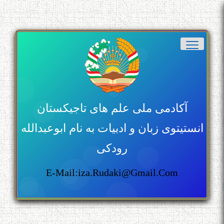
آکادمی ملی علم های تاجیکستان
انستیتوی زبان و ادبیات به نام ابوعبدالله
رودکی
E-Mail:iza.rudaki@gmail.com