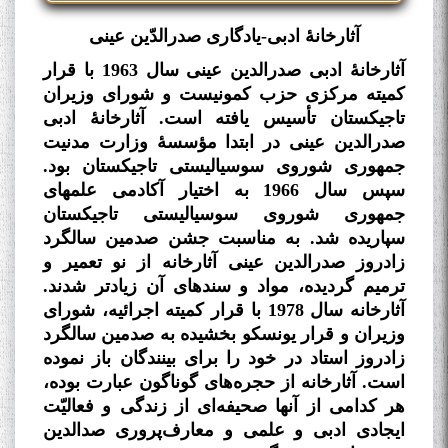
آثارخانۀ ادبی-یادگاری صدرالدّین عینی
آثارخانۀ ادبی صدرالدین عینی سال 1963 با قرار
کمیته مرکزی حزب کمونیست و شورای وزیران
تاجیکستان تأسیس یافته است. آثارخانۀ ادبی
صدرالدین عینی در ابتدا مؤسسۀ وزارت مدنیت
جمهوری شوروی سوسیالیستی تاجیکستان بود.
سپس سال 1966 به اختیار آکادمی علم­های
جمهوری شوروی سوسیالیستی تاجیکستان
سپاریده شد. به مناسبت جشن صدمین سالگرد
زادروز صدرالدین عینی آثارخانه از نو تعمیر و
ترمیم گردیده، مواد و سندهای آن زیادتر شدند.
آثارخانه سال 1978 با قرار کمیته اجرائیه‌، شورای
وزیران و قرار یونسکو بخشیده به صدمین سالگرد
زادروز استاد در خود را برای بینندگان باز نموده
است. آثارخانه از حجره‌های گوناگون عبارت بوده،
هر کدامی از آنها صحیفه‌ای از زندگی و فعالیّت
ایجادی ادبی و علمی و معارف‌پروری صدالدین