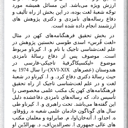
ارزش ویژه می‌باشد. این مسائل همیشه مورد
توجّه شعبۀ لغت بوده، در این بخش از راه تألیف و
دفاع رساله‌های نامزدی و دکتری پژوهش های
ارزشمند انجام داده شده است
.
در بخش تحقیق فرهنگنامه‌های کهن در مثال
«لغت فُرس» اسدی طوسی نخستین پژوهش در
علم لغت‌شناسی تاجیک با نام و. ا. کپرناو مربوط
است. موصوف پس از دفاع رسالۀ نامزدی
موضوع «لیکسیکاگرفیۀ تاجیکی-فارسی در
هندوستان (عصرهای
(XVI-XIX
–را سال 1974 به
حیث رسالۀ دکتری دفاع کرد. و. ا. کپرناو در شعبۀ
لغت و در علم لغت‌شناسی تاجیک از راه تحقیق
فرهنگنامه‌های کهن یک مکتب علمی مخصوصی را
تأسیس داد، که رساله‌های نامزدی دفاعشده دلیل
این گفته‌ها می‌باشد. تحت راهبری و. ا. کپرناو طی
سال های گوناگون خادمان علمی شعبه ه. رؤوفاو،
ه. احداو، ا. آته‌خان‌اوا، م. صابراوه و معلمان مکتب
های عالی جمهوری ا. نصرالدین‌اف، د. بهرالدّین او