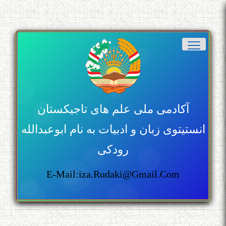
آکادمی ملی علم های تاجیکستان
انستیتوی زبان و ادبیات به نام ابوعبدالله
رودکی
E-Mail:iza.rudaki@gmail.com