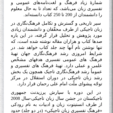
شمارۀ زیاد فرهنگ و لغت‌نامه‌های عمومی و
تفسیری زبان می‌باشد، که تعداد تا به حال معلوم
را دانشمندان از 200 تا 250 کتاب دانسته‌اند
.
سیر تاریخی و گسترش و تکامل فرهنگ‌نگاری در
زبان تاجیکی از طرف محقّقان و دانشمندان زیادی
مورد پژوهش و تحلیل قرار گرفته، در این باره
صدها کتاب و هزاران مقاله نوشته شده است، که
تنها نوشتن نام آنها چند جلد کتاب خواهد شد. در
شرایط امروزی رشد فرهنگ‌نگاری جهان تهیۀ
فرهنگ های عمومی تفسیری هدفهای مشخّص
علمی و عملی دارد. تهیۀ فرهنگ های تفسیری و
عموماً رشد فرهنگ‌نگاری تاجیک همچون یک بخش
رشد زبان تاجیکی در دوران استقلال در مرکز
توجّه پیشوای ملّت امام علی رحمان قرار دارد
.
در این دوره با سپارش پرزیدنت جمهوری
تاجیکستان در جشن سال زبان تاجیکی-سال 2008
از طرف انستیتوت زبان و ادبیات به نام رودکی
«فرهنگ تفسیری زبان تاجیکی» (در دو جلد) حدود