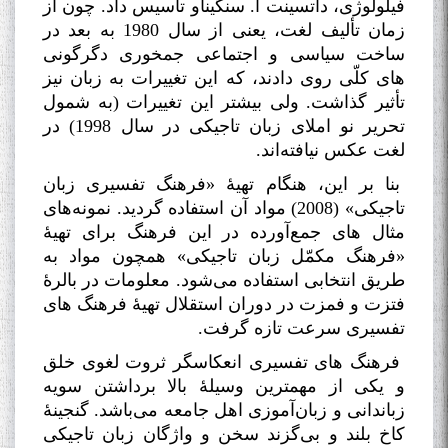
فیلولوژی، داتسینت ا. سنگیناو تأسیس داد. چون از
زمان تألیف لغت، یعنی از سال 1980 به بعد در
ساخت سیاسی و اجتماعی جمخوری دگرگونی
های کلّی روی دادند، که این تغییرات به زبان نیز
تأثیر گذاشت. ولی بیشتر این تغییرات (به شمول
تحریر نو املای زبان تاجیکی در سال 1998) در
لغت عکس نیافته‌اند
.
بنا بر این، هنگام تهیۀ «فرهنگ تفسیری زبان
تاجیکی» (2008) مواد آن استفاده گردید. نمونه‌های
مثال های جمع‌آورده در این فرهنگ برای تهیۀ
«فرهنگ مکمّل زبان تاجیکی» همچون مواد به
طریق انتخابی استفاده می‌شود. معلومات در بالرۀ
فتزت و فمزت در دوران استقلال تهیۀ فرهنگ های
تفسیری سرعت تازه گرفت
.
فرهنگ های تفسیری انعکاسگر ثروت لغوی خلق
و یکی از مهمترین وسیلۀ بالا برداشتن سویه
زباندانی و زبان‌آموزی اهل جامعه می‌باشد. گنجینۀ
کاخ بلند و بی‌گزند سخن و واژگان زبان تاجیکی