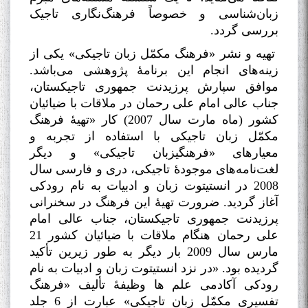
زبان‌شناسی و خصوصاً فرهنگ‌نگاری تاجیک
بررسی گردد
.
تهیه و نشر «فرهنگ مکمّل زبان تاجیکی» یکی از
زینه‌های انجام این برنامۀ پژوهشی می‌باشد.
موافق سپارش پرزیدنت جمهوری تاجیکستان،
جناب عالی امام علی رحمان در ملاقات با ضیائیان
کشور (ماه مارت سال 2007) کار «تهیۀ فرهنگ
مکمّل زبان تاجیکی با استفاده از تجربه و
معیارهای «فرهنگیزبان تاجیکی» و دیگر
لغت‌نامه‌های موجودۀ تاجیکی، دری و فارسی سال
2008 در انستیتوت زبان و ادبیات به نام رودکی
آغاز گردید. ضرورت تهیۀ این فرهنگ در سخنرانی
پرزیدنت جمهوری تاجیکستان، جناب عالی امام
علی رحمان هنگام ملاقات با ضیائیان کشور 21
مارس سال 2009 بار دیگر به طور زیرین تأکید
گردیده بود. «در نزد انستیتوت زبان و ادبیات به نام
رودکی آکادمی علم ها وظیفۀ تألیف «فرهنگ
تفسیری مکمّل زبان تاجیکی» عبارت از 6 جلد