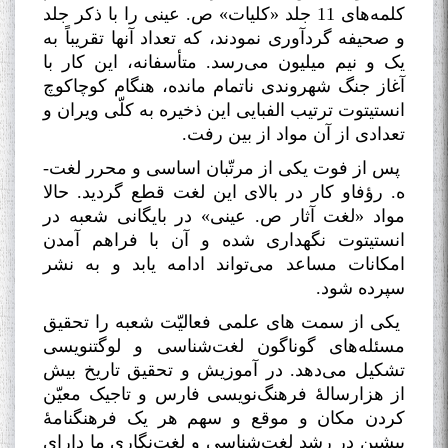
کلمه‌های 11 جلد «کلیات» ص. عینی را با ذکر جلد
و صحیفه گردآوری نمودند، که تعداد آنها تقریباً به
یک و نیم میلیون می‌رسد. متأسفانه، این کار با
آغاز جنگ شهروندی ناتمام مانده، هنگام کوچاکوچ
انستیتوت ترتیب الفبایی این ذخیره به کلّی ویران و
تعدادی از آن مواد از بین رفت
.
پس از فوت یکی از مرتّبان اساسی و محرر لغت-
ه. رؤفاو کار در بالای این لغت قطع گردید. حالا
مواد «لغت آثار ص. عینی» در بایگانی شعبه در
انستیتوت نگهداری شده و آن با فراهم آمدن
امکانات مساعد می‌تواند ادامه‌ یابد و به نشر
سپرده شود
.
یکی از سمت های علمی فعالیّت شعبه را تحقیق
مسئله‌های گوناگون لغت‌شناسی و لوگتنویسی
تشکیل می‌دهد. در آموزیش و تحقیق تاریخ بیش
از هزارسالۀ فرهنگ‌نویسی فارس و تاجیک معیّن
کردن مکان و موقع و سهم هر یک فرهنگنامۀ
پیشین در رشد لغت‌شناسی و لغت‌نگاری ما دارای