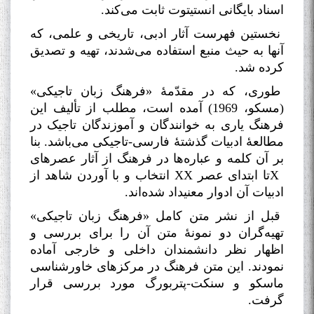
اسناد بایگانی انستیتوت ثابت می‌کند
.
نخستین فهرست آثار ادبی، تاریخی و علمی، که
آنها به حیث منبع استفاده می‌شدند، تهیه و تصدیق
کرده شد
.
طوری، که در مقدّمۀ «فرهنگ زبان تاجیکی»
(مسکو، 1969) آمده است، مطلب از تألیف این
فرهنگ یاری به خوانندگان و آموزندگان تاجیک در
مطالعۀ ادبیات گذشتۀ فارسی-تاجیکی می‌باشد. بنا
بر آن کلمه و عباره‌ها در فرهنگ از آثار عصرهای
X
تا ابتدای عصر
XX
انتخاب و با آوردن شاهد از
ادبیات آن ادوار معنیداد شده‌اند
.
قبل از نشر متن کامل «فرهنگ زبان تاجیکی»
تهیه‌گران دو نمونۀ متن آن را برای بررسی و
اظهار نظر دانشمندان داخلی و خارجی آماده
نمودند. این متن فرهنگ در مرکزهای خاورشناسی
ماسکو و سنکت-پتربورگ مورد بررسی قرار
گرفت
.