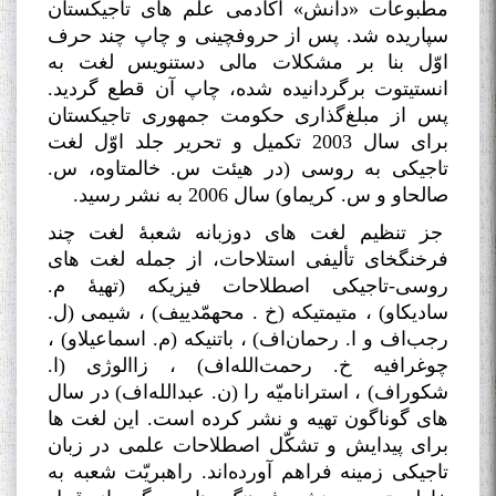
مطبوعات «دانش» آکادمی علم های تاجیکستان
سپاریده شد. پس از حروفچینی و چاپ چند حرف
اوّل بنا بر مشکلات مالی دستنویس لغت به
انستیتوت برگردانیده شده، چاپ آن قطع گردید.
پس از مبلغ‌گذاری حکومت جمهوری تاجیکستان
برای سال 2003 تکمیل و تحریر جلد اوّل لغت
تاجیکی به روسی (در هیئت س. خالمتاوه، س.
صالحاو و س. کریماو) سال 2006 به نشر رسید
.
جز تنظیم لغت های دوزبانه شعبۀ لغت چند
فرخنگخای تألیفی استلاحات، از جمله لغت های
روسی-تاجیکی اصطلاحات فیزیکه (تهیۀ م.
سادیکاو) ، متیمتیکه (خ
.
محهمّدییف) ، شیمی (ل.
رجب‌اف و ا. رحمان‌اف) ، باتنیکه (م. اسماعیلاو) ،
چوغرافیه خ. رحمت‌الله‌اف) ، زاالوژی (ا.
شکوراف) ، استرانامیّه را (ن. عبدالله‌اف) در سال
های گوناگون تهیه و نشر کرده است. این لغت ها
برای پیدایش و تشکّل اصطلاحات علمی در زبان
تاجیکی زمینه فراهم آورده‌اند. راهبریّت شعبه به