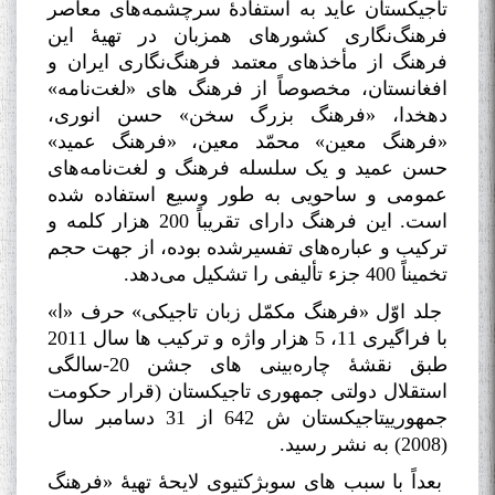
تاجیکستان عاید به استفادۀ سرچشمه‌های معاصر
فرهنگ‌نگاری کشورهای همزبان در تهیۀ این
فرهنگ از مأخذهای معتمد فرهنگ‌نگاری ایران و
افغانستان، مخصوصاً از فرهنگ های «لغت‌نامه»
دهخدا، «فرهنگ بزرگ سخن» حسن انوری،
«فرهنگ معین» محمّد معین، «فرهنگ عمید»
حسن عمید و یک سلسله فرهنگ و لغت‌نامه‌های
عمومی و ساحویی به طور وسیع استفاده شده
است. این فرهنگ دارای تقریباً 200 هزار کلمه و
ترکیب و عباره‌های تفسیرشده بوده، از جهت حجم
تخمیناً 400 جزء تألیفی را تشکیل می‌دهد
.
جلد اوّل «فرهنگ مکمّل زبان تاجیکی» حرف «ا»
با فراگیری 11، 5 هزار واژه و ترکیب ها سال 2011
طبق نقشۀ چاره‌بینی های جشن 20-سالگی
استقلال دولتی جمهوری تاجیکستان (قرار حکومت
جمهورییتاجیکستان ش 642 از 31 دسامبر سال
(2008) به نشر رسید
.
بعداً با سبب های سوبژکتیوی لایحۀ تهیۀ «فرهنگ