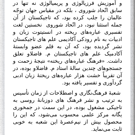
و آموزیش فرزیالوژی و پریمیالوژی نه تنها در
سابق اتّحاد شوروی ، بلکه در مقیاس جهان توجّه
عالمان را جلب کرده بود، که تاجیکستان از آن
جمله استثنا نبود، در اتّحاد شوروی نخستین لغت
تفسیری عباره‌های ریخته در انستیتوت زبان و
ادبیات به نام رودکی آکادیمی علم های تاجیکستان
نشر گردیده بود، که آن به قلم عضو وابستۀ
آکادمیک علم های تاجیکستان م. فاضلاو تعلق
داشت. «فرهنگ عباره‌های ریخته» نتیجۀ زحمت و
جستجوهای چندین سالۀ استاد م. فاضلاو بوده، در
آن تقریباً خشت هزار عباره‌های ریختۀ زبان ادبی
گردآوری و تفسیر یافته بود
.
شعبۀ فرهنگ‌نگاری و اصطلاحات از زمان تأسیس
به ترتیب و نشر فرهنگ های دوزبانۀ روسی به
تاجیکی مشغول بوده، در این سمت در جمخوری
یگانه مرکز علمی محسوب می‌شود، که این را
محصول بیش از نیم‌عصرۀ این شعبه به خوبی
ثابت می‌نماید
.