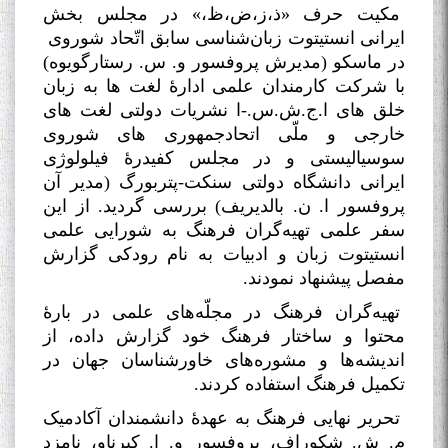
مکیت حرف «ذ،ز،ض،ظ،» در مجلس بخش
ایرانی انستیتوت زبان‌شناسی سابق اتّحاد شوروی
در ماسکو (مدیرش پروفسور و. س. رستارگویوه)
با شرکت کارمندان علمی ادارۀ لغت ها به زبان
خلق های ا.ج.ش.س.-ا نشریات دولتی لغت های
خارجی و ملّی اتحادجمهوری های شوروی
سوسیالیستی و در مجلس کفیدرۀ فیلولوژی
ایرانی دانشگاه دولتی سنکت-پتربورگ (مدیر آن
پروفسور ا. ن. بالدیریف) بررسی گردید. از این
سفر علمی تهیه‌گران فرهنگ به شورایی علمی
انستیتوت زبان و ادبیات به نام رودکی گزارش
مفصل پیشنهاد نمودند
.
تهیه‌گران فرهنگ در مجلّه‌های علمی در بارۀ
محتوا و ساختار فرهنگ خود گزارش داده، از
اندیشه‌ها و مشوره‌های خاورشناسان جهان در
تکمیل فرهنگ استفاده کردند
.
تحریر نهایی فرهنگ به عهدۀ دانشمندان آکادمیک
م. ش. شکوراف، پروفسور و. ا. کپرناو، نامزد