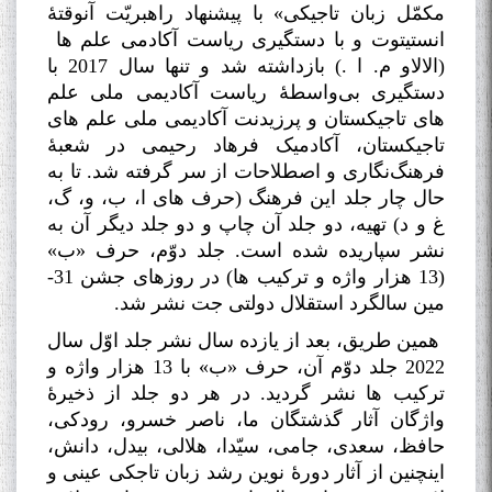
مکمّل زبان تاجیکی» با پیشنهاد راهبریّت آنوقتۀ
انستیتوت و با دستگیری ریاست آکادمی علم ها
(الالاو م. ا .) بازداشته شد و تنها سال 2017 با
دستگیری بی‌واسطۀ ریاست آکادیمی ملی علم
های تاجیکستان و پرزیدنت آکادیمی ملی علم های
تاجیکستان، آکادمیک فرهاد رحیمی در شعبۀ
فرهنگ‌نگاری و اصطلاحات از سر گرفته شد. تا به
حال چار جلد این فرهنگ (حرف های ا، ب، و، گ،
غ و د) تهیه، دو جلد آن چاپ و دو جلد دیگر آن به
نشر سپاریده شده است. جلد دوّم، حرف «ب»
(13 هزار واژه و ترکیب ها) در روزهای جشن 31-
مین سالگرد استقلال دولتی جت نشر شد
.
همین طریق، بعد از یازده سال نشر جلد اوّل سال
2022 جلد دوّم آن، حرف «ب» با 13 هزار واژه و
ترکیب ها نشر گردید. در هر دو جلد از ذخیرۀ
واژگان آثار گذشتگان ما، ناصر خسرو، رودکی،
حافظ، سعدی، جامی، سیّدا، هلالی، بیدل، دانش،
اینچنین از آثار دورۀ نوین رشد زبان تاجکی عینی و