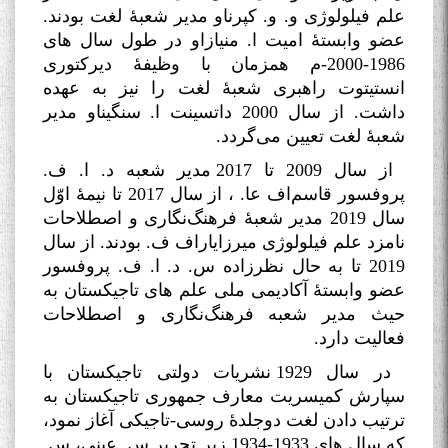
علم فیلولوژی و. و. کپرناو مدیر شعبۀ لغت بودند.
عضو وابستۀ امیت ا. منیازاو در طول سال های
1986-2000-م همزمان با وظیفۀ دیرکتوری
انستیتوت راهبری شعبۀ لغت را نیز به عهده
داشت. از سال 2000 داتسینت ا. سنگیناو مدیر
شعبۀ لغت تعیین می‌گردد
.
از سال 2009 تا 2017 مدیر شعبه د. ا. ف.
پروفسور قاسم‌اف عا. ، از سال 2017 تا نیمۀ اوّل
سال 2019 مدیر شعبۀ فرهنگ‌نگاری و اصطلاحات
نامزد علم فیلولوژی میرزایاراف ف. بودند. از سال
2019 تا به حال نظرزاده س. د. ا. ف. پروفسور
عضو وابستۀ آکادیمی ملی علم های تاجیکستان به
حیث مدیر شعبه فرهنگ‌نگاری و اصطلاحات
فعالیت دارد
.
در سال 1929 نشریات دولتی تاجیکستان با
سپارش کمیسریت معارف جمهوری تاجیکستان به
ترتیب دادن لغت دوجلدۀ روسی-تاجیکی آغاز نمود،
که سال های 1933-1934 زیر تحریر س. عینی، س.