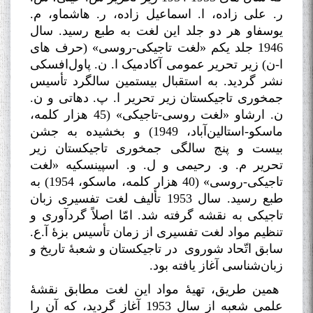
ر. علی زاده، ا. اسماعیل زاده، ر. هاشماو، م.
یوسفاو هر دو جلد این لغت به طبع رسید. سال
1946 جلد یکم «لغت تاجیکی-روسی» (حرف های
ا-ن) زیر تحریر عمومی آکادمیک ا. ن. پاول‌افسکی
نشر گردید. به استقبال بیستمین سالگرد تأسیس
جمخوری تاجیکستان زیر تحریر ا. پ. دهاتی و ن.
ن. ارشاو «لغت روسی-تاجیکی» (45 هزار کلمه،
ماسکو-استالین‌آباد، 1949) و بخشیده به جشن
بیست و پنج سالگی جمخوری تاجیکستان زیر
تحریر م. و. رحیمی و ل. و. اسپینسکیه «لغت
تاجیکی-روسی» (40 هزار کلمه، ماسکو، 1954) به
طبع رسید. سال 1953 تألیف لغت تفسیری زبان
تاجیکی به نقشه گرفته شد. امّا اصلاً گردآوری و
تنظیم مواد لغت تفسیری از زمان تأسیس بزۀ آ.ع.
سابق اتّحاد شوروی در تاجیکستان و شعبۀ تاریخ و
زبان‌شناسی آغاز یافته بود
.
همین طریق، تهیۀ مواد این لغت مطابق نقشۀ
علمی شعبه از سال 1953 آغاز گردید، که آن را