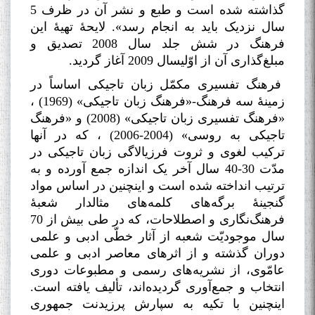
گذاشته شده است و طبع و نشر آن در ظرف 5
سال نزدیک باید به انجام رسد». لایحۀ تهیۀ این
فرهنگ در شش جلد سال 2008 تصدیق و
مبلغ‌گذاری آن از اوّلیسال 2009 آغاز گردید
.
فرهنگ تفسیری مکمّل زبان تاجیکی اساساً در
زمینۀ سه فرهنگ-«فرهنگ زبان تاجیکی» (1969) ،
«فرهنگ تفسیری زبان تاجیکی» (2008) و «فرهنگ
تاجیکی به روسی» (2004-2006) ، که در آنها
ترکیب لغوی و ثروت فرزیالاگی زبان تاجیکی در
مدّت 30-40 سال آخر یک ‌اندازه جمع آورده و به
ترتیب انداخته شده است و اینچنین در اساس مواد
گنجینۀ برگه‌های کلمه‌های مثالدار شعبۀ
فرهنگ‌نگاری و اصطلاحات، که در طی بیش از 70
سال موجودیّت شعبه از آثار خطّی ادبی و علمی
دوران گذشته و از اثرهای معاصر ادبی و علمی
عامّوی، از نشریه‌های رسمی و مطبوعات دوری
انتخاب و جمع‌آوری گردیده‌اند، تألیف یافته است.
اینچنین با تکیه به سپارش پرزیدنت جمهوری