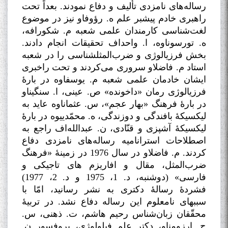
رساله‌های نامزدی تألیف و دفاع نمودند. بعداً تحت
راهبری خادم پیشبر علم ه. رؤوفاو نیز در موضوع
لغت‌شناسی کارمندان علمی شعبه م. شکورافه،
ه. تورسوناوه، ا. واحداف تحقیقات انجام دادند.
بخش فرزیالوژی و ضرب‌المثلشناسی را در شعبه
استاد م. فاضلاو سروری می‌کردند و تحت راخبری
ایشان خادمان علمی شعبه م. یوسفاوه در بارۀ
فرزیالوژی رمان «داخونده» ص. عینی، ا. سنگیناو
در بارۀ فرهنگ «بهار عجم»، س. عثماناوه عاید به
لیکسیکۀ بافندگی و دوزندگی، ه. محمّدییوه در بارۀ
لیکسیکۀ آشپزی و قنّادی، ن. عبدالله‌اف راجع به
اصطلاحات استرانامیه رساله‌های نامزدی دفاع
کردند. م. فاضلاو در سال 1976 در زمینۀ «فرهنگ
ضرب‌المثل، مقال و افاریزم های تاجیکی و
فارسی» (دوشنبه، د. 1، 1975 و د. 2، 1977)
فشردۀ رسالۀ دکتری به نشر رسانید، امّا با
سببهای نامعلوم این رساله دفاع نشد. در تربیۀ
محقّقان زبان‌شناس رحیم هاشم، ت. ذهنی، س.
ج. ارزومناو، دکتر علم فیلولوژی، پروفسور ن.