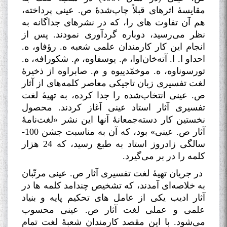
مقایسۀ اثرهای قبلاً چاپ‌شدۀ ص. عینی پرداخته،
هم آن تفاوت های را، که در نشرهای جداگانه به
نظر می‌رسید، دوباره گردآوری نمودند. پس از
انجام این کار کارمندان علمی شعبه ه. رؤفاو، ه.
احداو ا. ا. آته‌خان‌اوا، م. یوسفاوه، م. شکورافه، ه.
تورسوناوه، ه. موخمّدییوه و م. صابراوه از ذخیرۀ
لغت تفسیری زبان تاجیکی معاصر کلمه‌های از آثار
ص. عینی انتخاب‌شده را جدا کرده، به تهیۀ لغت
تفسیری آثار استاد عینی آغاز کردند. محصول
نخستین کار دسته‌جمعانۀ آنها این نشر «لغت‌نامۀ
آثار ص. عینی» بود، که آن به مناسبت جشن 100-
سالگی زادروز استاد به طبع رسید، که 24 هزار
کلمه را در بر می‌گیرد
.
در جریان تهیۀ لغت تفسیری آثار ص. عینی مرتّبان
به خلاصه‌ای آمدند، که تشخیص چندامد کلمه ها در
آثار ادیب یکی از عامل های تحکیم پایه و بنیاد
علمی و عملی لغت آثار ص. عینی محسوب
می‌شود. با این مقصد کارمندان شعبۀ لغت تمام