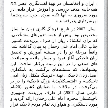
، ایران و افغانستان در تهیۀ لغت‌نگاری عصر
XX
همه‌جانبه هدف بررسی و آموزش قرار داده، در
مورد ضروری به آنها تکیه نموده، چون سرچشمۀ
بهره‌برداری پذیرفته‌اند
».
سال 2007 در تاریخ فرهنگ‌نگاری زبان ما سال
مخصوص بود. پیش از همه، تدبیرهای مشخّصی،
که برای انکشاف زبان از طرف پرزیدنت کشور،
جناب عالی امام علی رحمان به میان گذاشته شد،
واقعاً مرحلۀ نو را در مسئلۀ آموزش و تحقیق
زبان تاجیکی آغاز نمود و بسیار مانعه و ممانعت
های صنعی را در این زمینه برکنار ساخت. این
پیشنهادها، که مسئله‌های برگشت به نامگذاری
اصیل زبان تاجیکی، تهیۀ «فرهنگ مکمّل زبان ادبی
تاجیکی» و «اینتسیکلاپیدیۀ بزرگ تاجیک» را در بر
می‌گرفت، در ملاقات با ضیائیان کشور (20-ام
مارس سال 2007) از طرف پرزیدنت جمهوری
تاجیکستان محترم امام علی رحمان ارائه گردید و
مورد دستگیری و هم‌آوازی تمام مردم تاجیک قرار