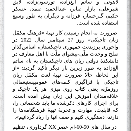
لاهوتی و ساتم الغ‌زاده، تورسون‌زاده، لایق
شیرعلی، بازار صابر، عبدالحمید صمد، عسکر
حکیم، گلرخسار، فرزانه و دیگران به طور وسیع
استفاده شده است
.
ضرورت به انجام رسیدن کار تهیۀ «فرهنگ مکمّل
زبان تاجیکی» روز 27 سپتامبر سال 2022 در
واخوری پرزیدنت جمهوری تاجیکستان، اساس‌گذار
صلح و وحدت ملّی-پیشوای ملّت با اهل معارف در
دانشکدۀ دولتی زبان های تاجیکستان به نام ساتم
الغ‌زاده به طور زیرین بار دیگر تأکید گردید: «از
این لحاظ، حالا ضرورت تهیۀ لغت مکمّل زبان
تاجیکی با فراگیری کلمه‌های عمومییستیعمالی
روزمرّه، یعنی کتاب روی میزی هر یک تاجیک و
علاقه‌مندان آموزش این زبان پیش آمده است.
برای اجرای کارهای ذکرشده ما باید شخصانی را،
که قابلیت، مهارت و تجربۀ تهیۀ فرهنگنامه‌ها را
دارند، دستگیری کنیم و صف آنها را زیاد گردانیم»
.
در سال های 50-60-ام عصر
XX
گردآوری، تنظیم