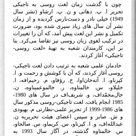
چون با گذشت زمان لغت روسی به تاجیکی
تحریر ا. پ. دهاتی و ن. پ. ارشاو (نشر سال
1949) خیلی نادر و دست‌نارس گردیده و از زمان
نشر آن سال های زیاد سپری شده بود، ضرورت
تکمیل و نشر این لغت پیش آمد، که آن را تغییرات
در ترکیب لغوی زبان روسی نیز تقاضا می‌کرد. بنا
بر این، کارمندان شعبه به تهیۀ «لغت روسی-
تاجیکی» آغاز کردند
.
خادمان علمی شعبه به ترتیب دادن لغت تاجیکی-
روسی آغاز کردند، که آن با کوشش و زحمت و. ا.
کپرناو، ا. آته‌خان‌اوا، خ
.
رؤفاو، م. رحیم‌افه، ا.
خلیلاو، س. خالمتاوه، ر. خالموعمیناوه، ن،
خال‌محمّداف، و. شریف‌اف در سال های 1980-
1985 انجام یافت. لغت تاجیکی-روسی مذکور سال
های 1986-1999 از تحریر علمی-نظارتی م. بهبودی
و ش. صابر و سپس اعضای هیئت تحریریه ن.
عبدالله‌اف، و. ا. کپرناو، س. کریماو، س. صالحاو،
س. خالمتاوه گذشته، در آگاز سال 1993 به