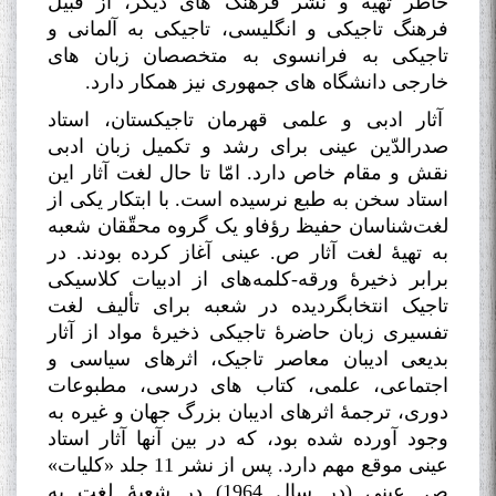
خاطر تهیه و نشر فرهنگ های دیگر، از قبیل
فرهنگ تاجیکی و انگلیسی، تاجیکی به آلمانی و
تاجیکی به فرانسوی به متخصصان زبان های
خارجی دانشگاه های جمهوری نیز همکار دارد
.
آثار ادبی و علمی قهرمان تاجیکستان، استاد
صدرالدّین عینی برای رشد و تکمیل زبان ادبی
نقش و مقام خاص دارد. امّا تا حال لغت آثار این
استاد سخن به طبع نرسیده است. با ابتکار یکی از
لغت‌شناسان حفیظ رؤفاو یک گروه محقّقان شعبه
به تهیۀ لغت آثار ص. عینی آغاز کرده بودند. در
برابر ذخیرۀ ورقه-کلمه‌های از ادبیات کلاسیکی
تاجیک انتخابگردیده در شعبه برای تألیف لغت
تفسیری زبان حاضرۀ تاجیکی ذخیرۀ مواد از آثار
بدیعی ادیبان معاصر تاجیک، اثرهای سیاسی و
اجتماعی، علمی، کتاب های درسی، مطبوعات
دوری، ترجمۀ اثرهای ادیبان بزرگ جهان و غیره به
وجود آورده شده بود، که در بین آنها آثار استاد
عینی موقع مهم دارد. پس از نشر 11 جلد «کلیات»
ص. عینی (در سال 1964) در شعبۀ لغت به