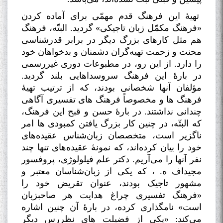
تهیۀ این فرهنگ قدم مهمّی برای آماده کردن
«فرهنگ مکمّل زبان تاجیکی» گردید. البتّه، فرهنگ
هم مثل کارهای بزرگ دیگر در برابر قدر‌شناسی
محنت و زحمت تهیه‌گران دشمنان و بدخواهان خود
را دارد. از این رو، در مطبوعات دوری غیررسمی
در بارۀ این فرهنگ سروسداهایی بلند گردید.
مؤلفان آنها شخصانی بودند، که از ترتیب تهیۀ
فرهنگ ها و مخصوصاً فرهنگ های تفسیری آگاهی
چندانی نداشتند. در بارۀ حسن و قبح این فرهنگ،
که البتّه، در چنین کار بزرگ یافتن کمبودی ها امر
ناگزیر است، متخصصان زبان‌شناس عقیده‌های
خود را بیان کرده‌اند، که نمونۀ عقیده‌های تنها چند
نفر آنها را می‌آریم. دکتر علم فیلولوژی، پروفسور
مجیداف ه. ، که یکی از زبان‌شناسان معتبر و
مشهور تاجیک بودند، عنوان تقریض خود را
«فرهنگ تفسیری چراغ هدایت هر صاحبزبان
است» نامگذاری کرده، در بارۀ آن چنین اشاره‌
می‌کند: «یکی از فضیلت های نظررس دیگر