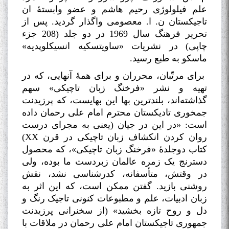
علم فیلولوژی رحیم هاشم و عضو وابستۀ ان
تاجیکستان ن. ا. معصومی وا‌گذار گردید. پس از
تحریر فرهنگ سال 1969 در دو جلد (208 جزء
چاپی) در نشریات «ساویتسکیه انسیکلوپدیه»
ماسکو به طبع رسید
.
برای مرتّبان، محرران و برای همۀ آنهایی، که در
تهیه و نشر «فرخنگ زبان تاچیکی» سهم
گذاشته‌اند، بلندترین بها این بهایست، که پرزیدنت
جمخوری تادیکستان محترم امام علی رحمان داده
است: «در این در جیان (یعنی به مجرای درست
روان کردن انکشاف زبان تاچیکی در قرن
XX
)
کتاب دوجلدۀ «فرخنگ زبان تاچیکی»، که محصول
دسترنج یک زمره عالمان زبردست ما بوده، ولی
در وقتش، متأسفانه، کدر‌شناسی نشد، نقش
روشنی بازید. گفتن ممکن است، که این اثر به
زبان ادبیات، علم و مطبوعات کنونی تاجیک رنگ و
دل و روح تازه بخشید» (از سخنرانی پرزیدنت
جمهوری تاجیکستان امام علی رحمان در ملاقات با