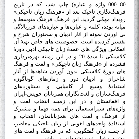
80 000 واژه و عباره) چاپ شد، که در تاریخ
فرهنگ‌نگاری تاجیک بعد از «فرهنگ زبان تاجیکی»
رویداد مهمّی گردید. این فرهنگ فرهنگ متوسط و
میانه بوده، کلمه و عباره‌ها و عباره‌های فرزیالاگی
بی آوردن نمونه از آثار ادیبان و سخنوران شرح و
تفسیر گردیده است. خصوصیت های خاص تهیۀ آن
انعکاس ویژگی های عمدۀ زبان تاجیکی ادبی دورۀ
کلاسیکی تا سدۀ 20 و در این زمینه بهره‌برداری
فشرده از «فرهنگ زبان تاجیکی» و لغت و فرهنگ
های دورۀ کلاسیکی بدون آوردن شاهدها از آثار
شاعران و ادیبان دور و زمان‌های گوناگون،
استفادۀ وسیع از کامیابی و دستاوردهای
فرهنگ‌سازان و لغت‌نگاران همزبانان خویش-ایران
و افغانستان و در این زمینه انتخاب لغت و
واژه‌های سیراستعمال برای همه فهما و مشترک
از فرهنگ و لغت های همزبانانمان، انتخاب و
استفادۀ واحدهای لغویی از زبان تاجیکی معاصر،
از جمله زبان گفتگویی، که در فرهنگ و لغت های
پیشین و قبلی ثبت نشده‌اند، می‌باشد
.