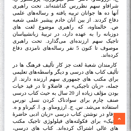
شرافاو سهم نظررس گذاشته‌اند. تحت راهبری
آنها ده ها جوانان تربیه یافته و رساله‌های علمی
دفاع کردند. از بین آنان خادم پیشبر علمی شعبه
ص. خالمتاوه، که راهبری موضوع لغت های
دوزبانه را به عهده دارد، در تربیۀ زبانشییاسان
تاجیک سهم ارزنده‌ای می‌گذارد. تحت راهبری
موصوف تا کنون 5 نفر رساله‌های نامزدی دفاع
کرده‌اند
.
کارمندان شعبۀ لغت جز کار تألیف فرهنگ ها در
تألیف کتاب های درسی و دیگر واسطه‌های تعلیمی
برای مکتب های جمهوری سهم ارزنده دارند. از
جمله، «زبان تاجیکی» م. فاضلاو تا در قید خیات
بودن مؤلف زیاده از 20 سال به حیث کتاب درسی
صنف چارم برای سوادناک کردن نسل نورس
استفاده می‌شد. س. ج. ارزومناو. و. ا. کپرناو و ه.
روفاو در نوشتن کتاب درسی «زبان ادبی حاضرۀ
تاجیک» برای فکولته‌های فیلولوژی تاجیک مکتب
های عالی اشتراک کرده‌اند. کتاب های درسی،