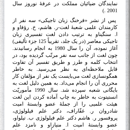
نمایندگان ضیائیان مملکت در عرفۀ نوروز سال
)
.
2001
پس از نشر «فرخنگ زبان تاجیکی» سه نفر از
کارمندان علمی شعبۀ لغت-ر. هاشم، خ
.
رؤفاو و
ا. سنگیناو به ترتیب دادن لغت تفسیری زبان
تاجیکی معاصر (در یک جلد، تقریباً 125 جزء تألیفی)
آغاز نموده، آن را سال 1980 به انجام رسانیدند.
چون لغت از جانب سه نفر مرتّب گردیده بود، در
انتخاب کلمه و طرز و طریق تفسیر آن تفاوت
قابل ملاحظه‌ای به نظر می‌رسید. به خاطر
همگونسازی لغت می‌بایست یک نفر از مؤلفان کار
محرری آن را انجام می‌داد. به همین دلیل لغت به
بایگانی شعبه سپرده شد. سال 1990 مأموریّت
انستیتوت به خاطر به چاپ آماده کردن این لغت
هیئت علمیی را از جملۀ عضو وابستۀ امیت
شادروان ر. غفّاراف، دکتر علم فیلولوژی،
پروفسور ر. هاشم دکتر علم فیلولوژی ب. تیلواو،
عضو وابستۀ امیت ا. منیازاو و نامزد علم