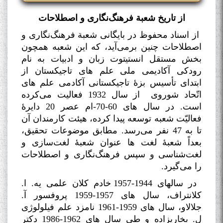
از تاریخ شعبة فرهنگ‌نگاری و اصطلاحات
از اسناد محفوظ در بایگانی شعبة فرهنگ‌نگاری و
اصطلاحات چنین برمی‌آید، که این شعبه همچون
بخش مستقل انستیتوت زبان و ادبیات به نام
رودکی آکادیمی ملی علم های تاجیکستان از
ابتدای تأسیس بزۀ تاجیکستانی آکادمی علم های
اتّحاد شوروی از سال 1932 فعالیت می‌کرده
است. در سال های 60-70-ام عصر 20 دایرۀ
فعالیّت شعبه توسعه پیدا کرده، هیئت کارمندان آن
تا به 47 نفر می‌رسد. مطابق موضوعات تحقیق،
بعداً شعبۀ لغت ها عنوان شعبۀ لغت‌سازی و
لغت‌شناسی و سپس فرهنگ‌نگاری و اصطلاحات
را می‌گیرد
.
در سالهای 1944-1957 خادم کلان علمی یه. ا.
کلانتراف، سال های 1957-1959 پروفسور آ.
جلالاو، سال های 1959-1961 نامزد علم فیلولوژی
ل. بخاریزاده و طی سال های 1962-1986 دکتر