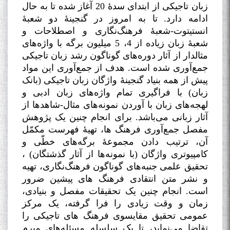
زبان تاجیکی از ابتدای سدۀ 20 آغاز شده تا به حال
ادامه‌ دارد. تا به امروز در گنجینۀ دو شعبۀ
انستیتوت-شعبۀ فرهنگ‌نگاری و اصطلاحات و
شعبۀ زبان زیاده از 4، 5 میلیون برگه با واژه‌های
مثالدار از آثار دوره‌های گوناگون رشد زبان تاجیکی
جمع‌آوری شده است. هدف از جمع‌آوری این مواد
پیش از همه بنیاد گنجینۀ واژگان زبان تاجیکی (بانک
زبان) با فراگیری تمام واژه‌های زبان ادبی و
لهجه‌های زبان با آوردن نمونه‌های مثال-شاهدها از
آثار زبانی می‌باشد. برای انجام چنین یک پژوهش
مفصل جمع‌آوری فرهنگ ها، تهیۀ فهرست مکمّل
آن، ترتیب دادن مجموعۀ برگه‌های خطّی و
کامپیوتری واژگان (با نمونه‌ها از آثار گذشتگان) ،
تحقیق علمی جنبه‌های گوناگون فرهنگ‌نگاری، تهیه
و نشر متن انتقادی فرهنگ های پیشین ضرور
است. انجام چنین یک تحقیقات مفصل و بنیادی،
زمان و وقت زیادی را فرا گرفته، یک مرکز
عمومی تحقیق مقایسوی فرهنگ های تاجیکی را
تقاضا می‌نماید، تا یک سلسله مسئله‌های مبرم