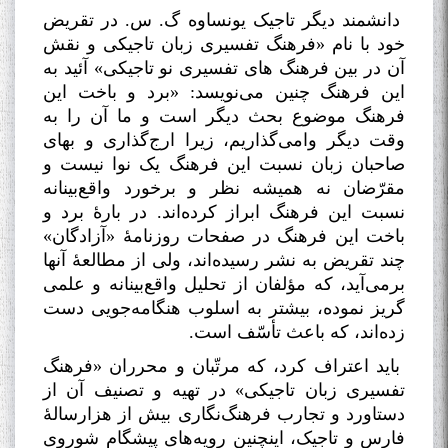
دانشمند دیگر تاجیک یونساوه گ. س. در تقریض
خود با نام «فرهنگ تفسیری زبان تاجیکی و نقش
آن در بین فرهنگ های تفسیری نو تاجیکی» آئید به
این فرهنگ چنین می‌نویسد: «برد و باخت این
فرهنگ موضوع بحث دیگر است و ما آن را به
وقت دیگر وامی‌گذاریم، زیرا ارج‌‌گذاری و بهای
صاحبان زبان نسبت این فرهنگ یک نوا نیست و
مقرّضان نه همیشه نظر و برخورد واقع‌بینانه
نسبت این فرهنگ ابراز کرده‌اند. در بارۀ برد و
باخت این فرهنگ در صفحات روزنامۀ «آزادگان»
چند تقریض به نشر رسیده‌اند، ولی از مطالعۀ آنها
برمی‌آید، که مؤلفان از تحلیل واقع‌بینانه و علمی
گریز نموده، بیشتر به اسلوب هنگامه‌جویی دست
زده‌اند، که باعث تأسّف است
.
باید اعتراف کرد، که مرتّبان و محرران «فرهنگ
تفسیری زبان تاجیکی» در تهیه و تصنیف آن از
دستاورد و تجارب فرهنگ‌نگاری بیش از هزارسالۀ
فارس و تاجیک، اینچنین رویه‌های پیشگام شوروی