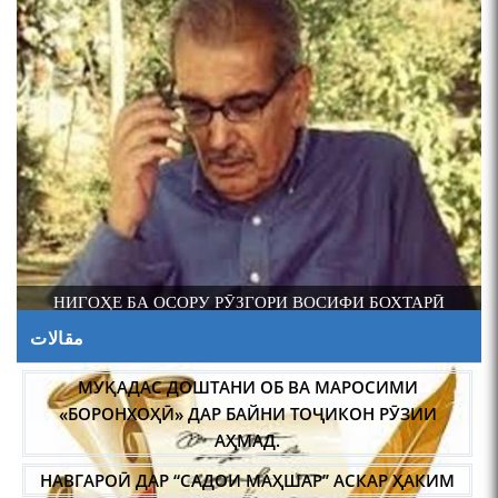
НИГОҲЕ БА ОСОРУ РӮЗГОРИ ВОСИФИ БОХТАРӢ
О
مقالات
МУҚАДАС ДОШТАНИ ОБ ВА МАРОСИМИ
К
«БОРОНХОҲӢ» ДАР БАЙНИ ТОҶИКОН РӮЗИИ
АҲМАД.
صفحه‌ها
…
…
НАВГАРОӢ ДАР “САДОИ МАҲШАР” АСКАР ҲАКИМ