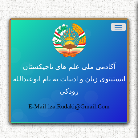
آکادمی ملی علم های تاجیکستان
انستیتوی زبان و ادبیات به نام ابوعبدالله
رودکی
E-Mail:iza.rudaki@gmail.com