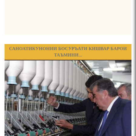
ФИРДАВСӢ ВА ДАҚИҚӢ
ҚАСИДАИ ГУМШУДАИ РӮДАКӢ ШАМСИДДИН
МУҲАММАДӢ.
САНОАТИКУНОНИИ БОСУРЪАТИ КИШВАР БАРОИ
ТАЪМИНИ...
ТВ САЁҲӢ: ИНЪИКОСИ ЧОРАБИНӢ БА МУНОСИБАТИ
ҶАШНИ ВАҲДАТИ МИЛЛӢ ДАР АМИТ
ПРЕДПОСЫЛКИ СТАНОВЛЕНИЯ
ФИЛОЛОГИЧЕСКОГО РОМАНА В ТАДЖИКСКОЙ
МУРУВВАТИЁН ДЖ. ДЖ.
ВАСФИ МОДАР ДАР НАМУНАҲОИ ОСОРИ ШИФОҲИ