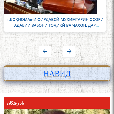
«ШОҲНОМА»-И ФИРДАВСӢ-МУҲИМТАРИН ОСОРИ
АДАБИИ ЗАБОНИ ТОҶИКӢ ВА ҶАҲОН. ДАР
ДУШАНБЕ КОНФЕРЕНСИЯИ БАЙНАЛМИЛАЛӢ
ДОИР ШУД
صفحه‌ها
…
…
НАВИД
یاد رفتگان