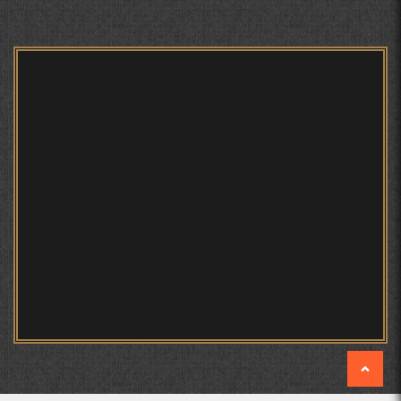
БУХОРОӢ УСМОНОВА Г.Ф.
БЕРУНӢ ВА НАВРӮЗИ АҶАМ
БЕРУНӢ ВА ЁДКАРДИ ҶАШНИ САДА
САНЪАТҲОИ БАДЕИИ МАЪНОӢ ДАР АШЪОРИ
КАМОЛИ ХУҶАНДӢ ЗУЛФИЯ ИСМАТОВА.
МИРЗО ТУРСУНЗОДА – ШОИРИ ВАТАНХОҲ ВА
ИНСОНДӮСТ
ПРЕДПОСЫЛКИ СТАНОВЛЕНИЯ
ФИЛОЛОГИЧЕСКОГО РОМАНА В ТАДЖИКСКОЙ