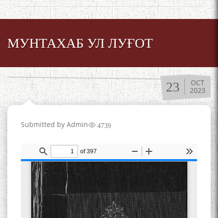
МУНТАХАБ УЛ ЛУҒОТ
OCT
23
2023
Submitted by
Admin
4739