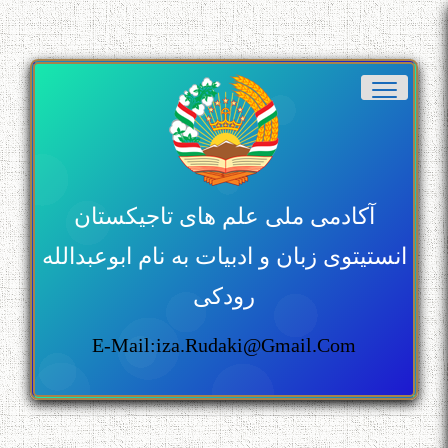
آکادمی ملی علم های تاجیکستان
انستیتوی زبان و ادبیات به نام ابوعبدالله
رودکی
E-Mail:iza.rudaki@gmail.com