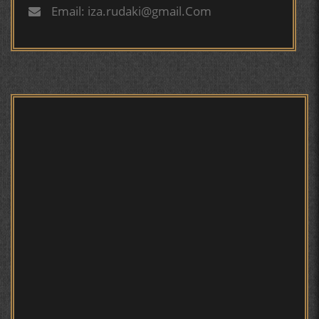
БУХОРОӢ УСМОНОВА Г.Ф.
Email: iza.rudaki@gmail.Com
БЕРУНӢ ВА НАВРӮЗИ АҶАМ
БЕРУНӢ ВА ЁДКАРДИ ҶАШНИ САДА
САНЪАТҲОИ БАДЕИИ МАЪНОӢ ДАР АШЪОРИ
КАМОЛИ ХУҶАНДӢ ЗУЛФИЯ ИСМАТОВА.
МИРЗО ТУРСУНЗОДА – ШОИРИ ВАТАНХОҲ ВА
ИНСОНДӮСТ
ПРЕДПОСЫЛКИ СТАНОВЛЕНИЯ
ФИЛОЛОГИЧЕСКОГО РОМАНА В ТАДЖИКСКОЙ