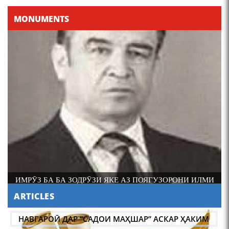
MONUMENTS
И
АБАРМАРДИ ИЛМИ ЗАБОНШИНОСИИ ТОҶИК
ARTICLES
НАВГАРОӢ ДАР “САДОИ МАҲШАР” АСКАР ҲАКИМ