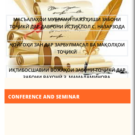
Pages
…
…
МАСЪАЛАҲОИ МУБРАМИ ПАЖӮҲИШИ ЗАБОНИ
ТОҶИКӢ ДАР ДАВРОНИ ИСТИҚЛОЛ С. НАЗАРЗОДА
ҶОЙГОҲИ ЗАН ДАР ЗАРБУЛМАСАЛ ВА МАҚОЛҲОИ
ТОҶИКӢ
ИҚТИБОСШАВИИ ВОЖАҲОИ ЗАБОНИ ТОҶИКӢ ДАР
ЗАБОНИ ВАХОНӢ З. МАМАДАМИНОВА.
ТАҲҚИҚ ВА РАМЗКУШОИИ БАРХЕ АЗ ВОЖАҲОИ
CONFERENCE AND SEMINAR
ҶУҒРОФИИ ВАРЗОБ (ДАР АСОСИ МАВОДИ
ЗАБОНҲОИ ШАРҚИИ ЭРОНӢ) МИРЗОЕВ
САЙФИДДИН ҶАБОРОВИЧ.
ШИНОХТ ДАР ЗАМИНАИ ЭЪТИҚОД ВА ЭЪТИРОФ