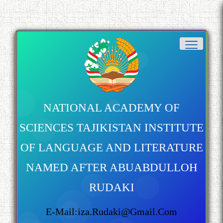
NATIONAL ACADEMY OF
SCIENCES TAJIKISTAN INSTITUTE
OF LANGUAGE AND LITERATURE
NAMED AFTER ABUABDULLOH
RUDAKI
E-Mail:iza.rudaki@gmail.com