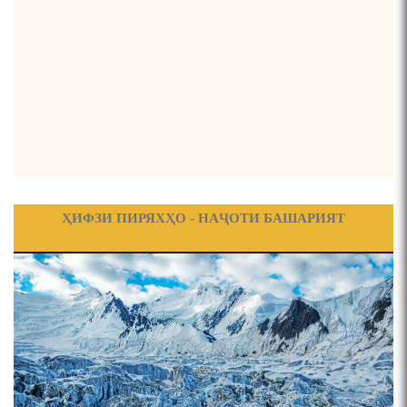
ФИРДАВСӢ ВА ДАҚИҚӢ
ҚАСИДАИ ГУМШУДАИ РӮДАКӢ ШАМСИДДИН
МУҲАММАДӢ.
ТВ САЁҲӢ: ИНЪИКОСИ ЧОРАБИНӢ БА МУНОСИБАТИ
ҶАШНИ ВАҲДАТИ МИЛЛӢ ДАР АМИТ
ЭҲЁКУНАНДАИ ДАВЛАТ ВА ТАМАДДУНИ МИЛЛАТИ
ТОҶИК
ПРЕДПОСЫЛКИ СТАНОВЛЕНИЯ
ФИЛОЛОГИЧЕСКОГО РОМАНА В ТАДЖИКСКОЙ
МУРУВВАТИЁН ДЖ. ДЖ.
ВАСФИ МОДАР ДАР НАМУНАҲОИ ОСОРИ ШИФОҲИ