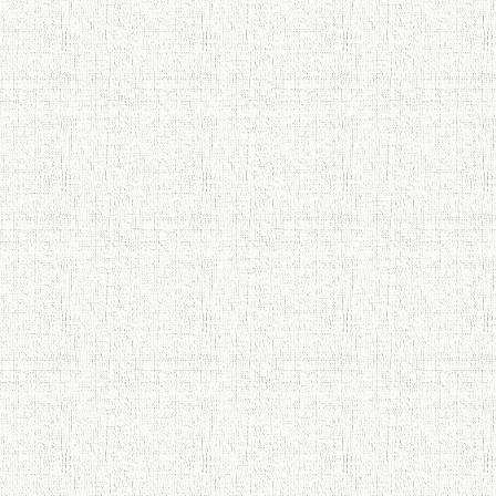
Қадамҷо - Лоҳутӣ
4-уми декабр- зодрӯзи шоири
абадзинда Абулқосим Лоҳутӣ
АБУЛҚОСИМ ЛОҲУТӢ / ABULQOSIM
LOHUTY/