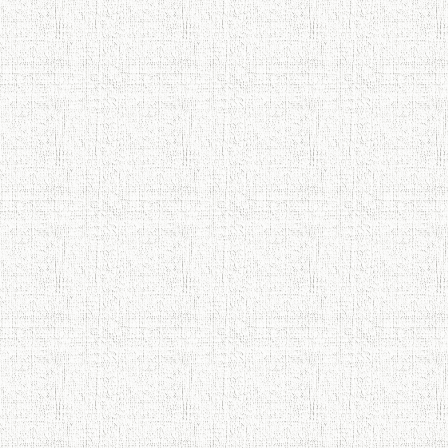
110 солагии шоири халқии
Тоҷикистон Мирзо Турсунзода / Mirzo
Tursunzoda
ЧЕХРАХОИ АСЛИИ МИРЗО
ТУРСУНЗОДА