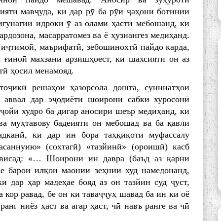
ияти мавҷуда, ки дар рӯ ба рӯи ҷаҳони ботинии
гунагии идроки ӯ аз олами ҳастӣ мебошанд, ки
ардозона, масарратомез ва ё ҳузнангез медиҳанд.
 иҷтимоӣ, маърифатӣ, зебошинохтӣ пайдо карда,
 ғиноӣ махзани арзишҳоест, ки шахсияти он аз
тӣ ҳосил менамояд.
оҷикӣ решаҳои ҳазорсола дошта, сунннатҳои
 аввал дар эҷодиёти шоирони сабки хуросонӣ
 ҷойи худро ба дигар аносири шеър медиҳанд, ки
ва муҳтавову бадеияти он мебошад ва ба қавли
канӣ, ки дар ин бора таҳқиқоти муфассалу
асаннуию» (сохтагӣ) «тазйинӣ» (ороишӣ) касб
ависад: «… Шоирони ин давра (баъд аз қарни
ае барои илқои маонии зеҳнии худ намедонанд,
и дар ҳар мадеҳае бояд аз он тазйин суд ҷуст,
а кор равад, бе он ки таваҷҷуҳ шавад ба ин ки оё
ранг ниёз ҳаст ва агар ҳаст, чӣ навъ ранге ва чӣ