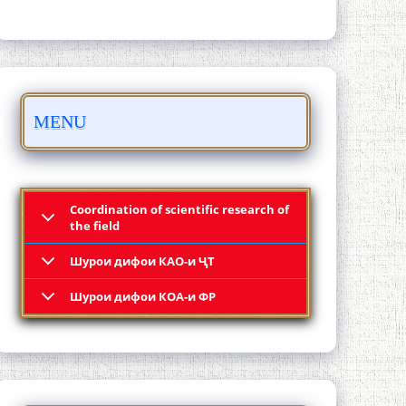
БО 4 000 000 СОМОНӢ ПАЙКАРА ВА
MENU
ОСОРХОНАИ МӮЪМИН ҚАНОАТ
СОХТА ШУД!
Coordination of scientific research of
the field
Шурои дифои КАО-и ҶТ
Кадамчо Худои Шарифзода
Шурои дифои КОА-и ФР