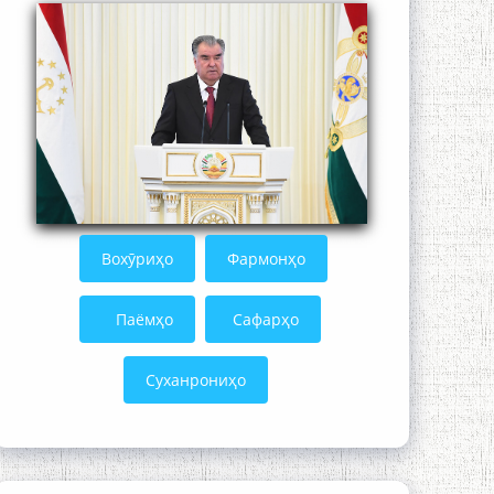
Mehrafarin about the conflict of the
name of the Persian Gulf
Сайри Дарвоз бо Мӯъмин Қаноат:
Чанор ҳам "гап" мезанад
Вохӯриҳо
Фармонҳо
Паёмҳо
Сафарҳо
Суханрониҳо
ШАРҲИ МУЛОҚОТ БО АҲЛИ ИЛМ ВА
МАОРИФИ КИШВАР АЗ ҶОНИБИ
ОЛИМОНИ АКАДЕМИЯИ МИЛЛИИ
ИЛМҲОИ ТОҶИКИСТОН