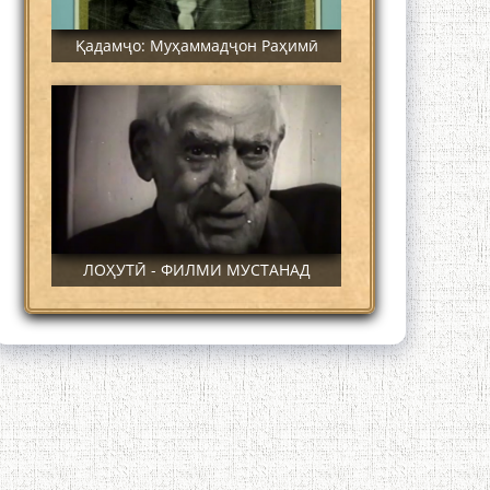
Қадамҷо: Муҳаммадҷон Раҳимӣ
ЛОҲУТӢ - ФИЛМИ МУСТАНАД