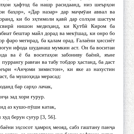
олҳои ҳафтод ба нашр расидаанд, низ шеърҳои
ои баҳор», «Дар назар» дар маҷмӯаи аввал ва
ранд, ки бо эҳтимоли қавӣ дар солҳои шастум
асвирӣ нишон медиҳанд, ки Қутбӣ Киром ба
абиат бештар майл дорад ва мекӯшад, ки онро бо
ор фаро мегирад, ба қалам орад. Ғалаёни ҳиссиёт
ногун ифода шуданаш мумкин аст. Он ба воситаи
нда ва ё ба воситаҳои забониву баёнӣ, яъне
пуррангу равған ва табу тобдор ҳастанд, ба даст
еъри «Анҷоми зимистон», ки яке аз нахустин
ст, ба мушоҳида мерасад:
данд бар сарҳо лачак,
нҷа зад хори ғурур.
нд аз кушо-пӯши катак,
худ берун суғур [3, 56].
баёни эҳсосот ҳамроҳ меояд, сабз гаштану панҷа