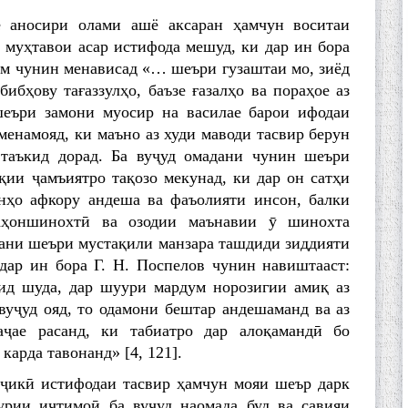
 аносири олами ашё аксаран ҳамчун воситаи
 муҳтавои асар истифода мешуд, ки дар ин бора
м чунин менависад «… шеъри гузаштаи мо, зиёд
бибҳову тағаззулҳо, баъзе ғазалҳо ва пораҳое аз
шеъри замони муосир на василае барои ифодаи
енамояд, ки маъно аз худи маводи тасвир берун
 таъкид дорад. Ба вуҷуд омадани чунин шеъри
ии ҷамъиятро тақозо мекунад, ки дар он сатҳи
нҳо афкору андеша ва фаъолияти инсон, балки
аҳоншинохтӣ ва озодии маънавии ӯ шинохта
дани шеъри мустақили манзара ташдиди зиддияти
дар ин бора Г. Н. Поспелов чунин навиштааст:
ид шуда, дар шуури мардум норозигии амиқ аз
вуҷуд ояд, то одамони бештар андешаманд ва аз
ҷае расанд, ки табиатро дар алоқамандӣ бо
карда тавонанд» [4, 121].
ҷикӣ истифодаи тасвир ҳамчун мояи шеър дарк
урии иҷтимоӣ ба вуҷуд наомада буд ва савияи