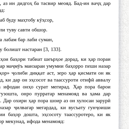
 аз ин дидгоҳ ба тасвир меояд. Бад-ин ваҷҳ дар
д:
б буду маҳтобу кӯҳсор,
ли туву савти обшор.
 лабам бар лаби суман,
у болишт настаран [3, 133].
ҳои баҳори табиат шеърҳое дорад, ки ҳар пораи
дар маҷмӯъ манзараи умумии баҳорро пеши назар
ор» ҷолиби диққат аст, зеро ҳар қисмати он як
д, ки дар он эҳсосот ва таассуроти отифӣ аввалу
а ифодаи онҳо сурат мегирад. Ҳар пора барои
гузошта, онро пурратар менамояд ва ҳама дар
 Дар охири ҳар пора шоир аз он хулосаи зарурӣ
азар ҷилвагар мегардад, ки вусъату гунҷоиши
и баҳор дошта, эҳсосоту таассуротеро, ки як
ор мекунад, ифода менамояд: