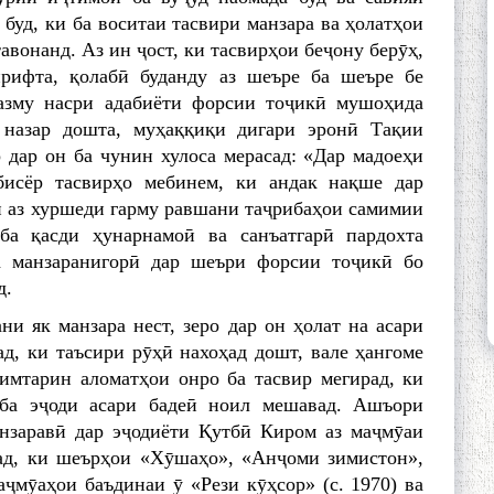
буд, ки ба воситаи тасвири манзара ва ҳолатҳои
авонанд. Аз ин ҷост, ки тасвирҳои беҷону берӯҳ,
рифта, қолабӣ буданду аз шеъре ба шеъре бе
назму насри адабиёти форсии тоҷикӣ мушоҳида
 назар дошта, муҳаққиқи дигари эронӣ Тақии
 дар он ба чунин хулоса мерасад: «Дар мадоеҳи
бисёр тасвирҳо мебинем, ки андак нақше дар
и аз хуршеди гарму равшани таҷрибаҳои самимии
ба қасди ҳунарнамоӣ ва санъатгарӣ пардохта
ва манзаранигорӣ дар шеъри форсии тоҷикӣ бо
д.
и як манзара нест, зеро дар он ҳолат на асари
ад, ки таъсири рӯҳӣ нахоҳад дошт, вале ҳангоме
имтарин аломатҳои онро ба тасвир мегирад, ки
 ба эҷоди асари бадеӣ ноил мешавад. Ашъори
нзаравӣ дар эҷодиёти Қутбӣ Киром аз маҷмӯаи
сад, ки шеърҳои «Хӯшаҳо», «Анҷоми зимистон»,
ҷмӯаҳои баъдинаи ӯ «Рези кӯҳсор» (с. 1970) ва