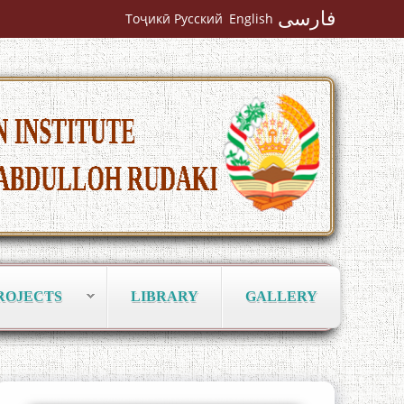
Mumin Qanoat
فارسی
Тоҷикӣ
Русский
English
Сухбати навқаламон бо Муъмин
Қаноат\Meeting of young talents with
Mumyin Kanoat
ROJECTS
LIBRARY
GALLERY
The Persian Gulf Beautiful poetry from
Устод Мумин Қаноат (Ustod Mumin
Qanoat) and Master Mehryar