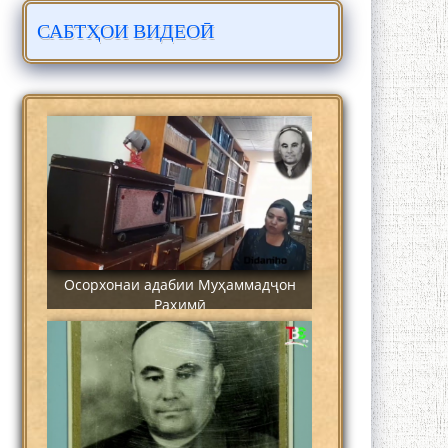
САБТҲОИ ВИДЕОӢ
Сайре дар Осорхона Муҳаммадҷон
Раҳимӣ
Осорхонаи адабии Муҳаммадҷон
Раҳимӣ