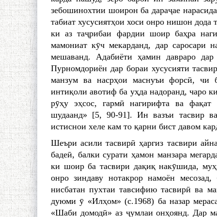
зебошинохтии шоирон ба дараҷае нарасида 
табиат хусусиятҳои хоси онро нишон дода т
ки аз таҷрибаи фардии шоир баҳра наги
мамониат кӯч мекарданд, дар саросари 
мешаванд. Адабиёти ҳамин давраро дар
Пурномдориён дар бораи хусусияти тасвир
манзум ва насрҳои маснуъи форсӣ, чи 
интиқоли авотиф ба уҳда надоранд, чаро к
рӯҳу эҳсос, гармӣ нагирифта ва фақат 
шудаанд» [5, 90-91]. Ин вазъи тасвир 
истиснои хеле кам то қарни бист давом кар
Шеъри асили тасвирӣ ҳаргиз тасвири айнан
бадеӣ, балки сурати ҳамон манзара мегард
ки шоир ба тасвири дақиқ накӯшида, муҳ
онро зиндаву нотакрор намоён месозад,
нисбатан пухтаи тавсифию тасвирӣ ва ма
дуюми ӯ «Илҳом» (с.1968) ба назар мера
«Шаби домодӣ» аз ҷумлаи онҳоянд. Дар ма