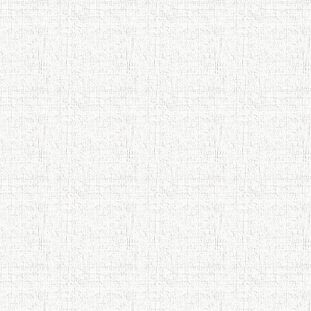
Что знают в Ташкенте о Мирзо
Турсунзаде, чьим именем назвали
станцию метро?
Осорхонаи Мирзо Турсунзода
Каратог