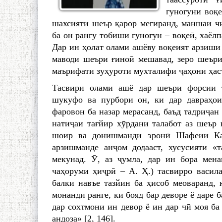
гуногуни воқе
шахсияти шеър қарор мегиранд, маншаи чи
ба он рангу тобиши гуногун – воқеӣ, хаёлп
Дар ин ҳолат олами ашёву воқеият арзиши
маводи шеъри ғиноӣ мешавад, зеро шеъри
маърифати зуҳуроти мухталифи ҷаҳони ҳас
Тасвири олами ашё дар шеъри форсии т
шукуфо ва пурбори он, ки дар давраҳои
фаровон ба назар мерасанд, баъд тадриҷан
натиҷаи тағйир хӯрдани талабот аз шеър 
шоир ва донишманди эронӣ Шафеии Кад
арзишманде анҷом додааст, хусусияти «т
мекунад. Ӯ, аз ҷумла, дар ин бора мен
чаҳоруми ҳиҷрӣ – А. Ҳ.) тасвирро васил
балки навъе тазйин ба ҳисоб меоваранд, к
монанди ранге, ки бояд бар деворе ё даре б
дар сохтмони ин девор ё ин дар чӣ моя ба 
андоза» [2, 146].