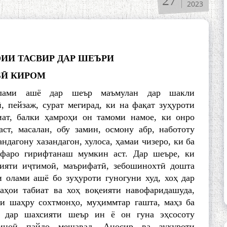
27
2023
ИИ ТАСВИР ДАР ШЕЪРИ
БӢ КИРОМ
лами ашё дар шеър маъмулан дар шакли
, пейзаж, сурат мегирад, ки на фақат зуҳуроти
иат, балки ҳамроҳи он тамоми намое, ки онро
аст, масалан, обу замин, осмону абр, набототу
андагону хазандагон, хулоса, ҳамаи чизеро, ки ба
 фаро гирифтанаш мумкин аст. Дар шеъре, ки
ияти иҷтимоӣ, маърифатӣ, зебошинохтӣ дошта
и олами ашё бо зуҳуроти гуногуни худ, хоҳ дар
аҳои табиат ва хоҳ воқеияти навофаридашуда,
ои шаҳру сохтмонҳо, муҳиммтар гашта, маҳз ба
о дар шахсияти шеър ин ё он гуна эҳсосоту
ғиноӣ пайдо мешавад. Аносир ва зуҳуроти