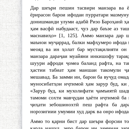
Дар шеъри пешин тасвири манзара ва ё
ёрирасон барои ифодаи пурратари мазмуну
донишманди улуми адабӣ Ризо Бароҳанӣ ҳа
ҳам васфӣ набудааст, ҷуз дар баъзе аз таш
маснавиҳо» [1, 125]. Аммо манзара дар 
маънои муҷаррад, балки мафҳумеро ифода м
меояд ва ин ҳолат бар мустақилияти он
манзара дараҷаи муайяни инкишофу тараққ
шуури афроди ҷомеа баланд рафта, на та
ҳастии табиат ҳам маншаи такомули ҷ
мешавад. Ба замми ин, барои ба вуҷуд ома
муносибатҳои иҷтимоӣ ҳам зарур буд, ки 
«Зарур буд, ки мухолифати ҷамъиятӣ шад
тамоми сохти мавҷудаи ҳаёти иҷтимоӣ ба 
ҷиҳати зебошинохтӣ пеш рафта ба дара
норозигиии умумии худ дарк ва онро ифода 
Аммо то қарни бист дар шеъри форсии то
карда нашуд, зеро барои ин заминаи зар