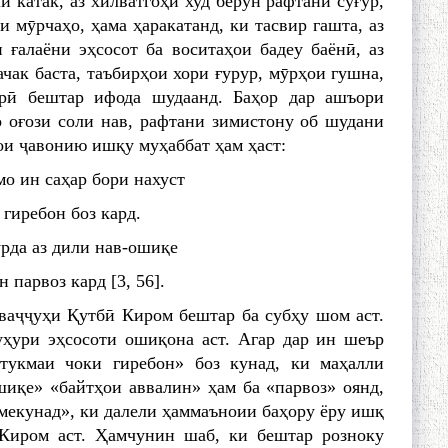
 катак, аз хилватгоҳи худ берун рафтани суғур,
и мӯрчаҳо, ҳама ҳаракатанд, ки тасвир гашта, аз
 ғалаёни эҳсосот ба воситаҳои бадеу баёнӣ, аз
ачак баста, таъбирҳои хори ғурур, мӯрҳои гушна,
орӣ бештар ифода шудаанд. Баҳор дар ашъори
 оғози соли нав, рафтани зимистону об шудани
ои ҷавонию ишқу муҳаббат ҳам ҳаст:
о ин саҳар бори нахуст
гиребон боз кард.
ӯрда аз дили нав-ошиқе
 парвоз кард [3, 56].
ваҷҷуҳи Қутбӣ Киром бештар ба субҳу шом аст.
уҳури эҳсосоти ошиқона аст. Агар дар ин шеър
«тукмаи чоки гиребон» боз кунад, ки маҳалли
шиқе» «байтҳои аввалин» ҳам ба «парвоз» оянд,
 мекунад», ки далели ҳаммаъноии баҳору ёру ишқ
Киром аст. Ҳамчунин шаб, ки бештар розноку