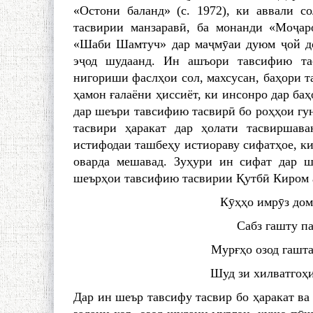
«Остони баланд» (с. 1972), ки аввали с
тасвирии манзаравӣ, ба монанди «Моҷар
«Шаби Шамтуч» дар маҷмӯаи дуюм ҷой до
эҷод шудаанд. Ин ашъори тавсифию т
нигориши фаслҳои сол, махсусан, баҳори т
ҳамон ғалаёни ҳиссиёт, ки инсонро дар баҳ
дар шеъри тавсифию тасвирӣ бо роҳҳои гу
тасвири ҳаракат дар ҳолати тасвиршава
истифодаи ташбеҳу истиораву сифатҳое, ки 
оварда мешавад. Зуҳури ин сифат дар ш
шеърҳои тавсифию тасвирии Қутбӣ Киром а
Кӯҳҳо имрӯз домо
Сабз гашту па
Мурғҳо озод гашта
Шуд зи хилватгоҳи 
Дар ин шеър тавсифу тасвир бо ҳаракат ва 