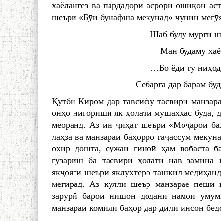
хаёлангез ва пардадори асрори ошиқон аст,
шеъри «Бӯи бунафша мекунад» чунин мегӯя
Шаб буду мурғи ша
Ман будаму хаё
…Бо ёди ту ниҳода
Себарга дар барам буд
Қутбӣ Киром дар тавсифу тасвири манзара
онҳо нигориши як ҳолати мушаххас буда, 
меоранд. Аз ин ҷиҳат шеъри «Моҷарои баҳ
лаҳза ва манзараи баҳорро таҷассум мекуна
охир дошта, сужаи ғиноӣ ҳам вобаста б
гузариш ба тасвири ҳолати нав замина 
якҷоягӣ шеъри яклухтеро ташкил медиҳанд.
мегирад. Аз кулли шеър манзарае пеши н
зарурӣ барои нишон додани намои умуми
манзараи комили баҳор дар дили инсон бед