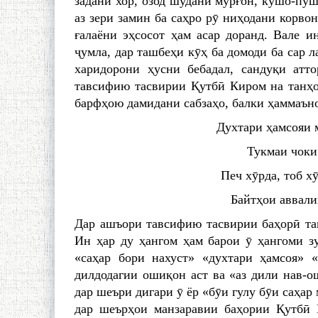
задани хор, озод шудани мурғон, кушо-пӯши
аз зери замин ба саҳро рӯ ниҳодани корвон
ғалаёни эҳсосот ҳам асар доранд. Вале ин
ҷумла, дар ташбеҳи кӯҳ ба домоди ба сар л
харидорони ҳусни бебадал, сандуқи атт
тавсифию тасвирии Қутбӣ Киром на танҳо
барфҳою дамидани сабзаҳо, балки ҳаммаън
Духтари ҳамсояи м
Тукмаи чоки 
Печ хӯрда, тоб х
Байтҳои аввалин
Дар ашъори тавсифию тасвирии баҳорӣ та
Ин ҳар ду ҳангом ҳам барои ӯ ҳангоми з
«саҳар бори нахуст» «духтари ҳамсоя» 
дилдодагии ошиқон аст ва «аз дили нав-о
дар шеъри дигари ӯ ёр «бӯи гулу бӯи саҳар
дар шеърҳои манзаравии баҳории Қутбӣ 