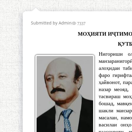
Submitted by
Admin
7337
МОҲИЯТИ ИҶТИМО
ҚУТ
Нигориши о
манзаранигорӣ
алоҳидаи таб
фаро гирифта
ҳайвонот, пар
назар меояд,
тасвираш моҳ
бошад, мавқе
шакли манзар
масалан, нам
василаи онҳ
таассуроти 