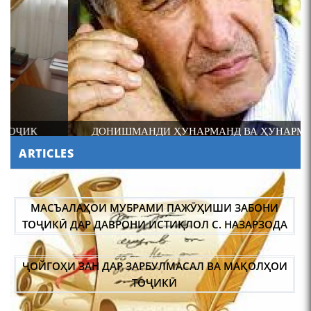
4-уми декабр- зодрӯзи
шоири абадзинда Абулқосим
Лоҳутӣ
ДОНИШМАНДИ ҲУНАРМАНД ВА ҲУНАРМАНДИ
ДОНИШМАНД
ARTICLES
АБУЛҚОСИМ ЛОҲУТӢ /
ABULQOSIM LOHUTY/
МАСЪАЛАҲОИ МУБРАМИ ПАЖӮҲИШИ ЗАБОНИ
ТОҶИКӢ ДАР ДАВРОНИ ИСТИҚЛОЛ С. НАЗАРЗОДА
ҶОЙГОҲИ ЗАН ДАР ЗАРБУЛМАСАЛ ВА МАҚОЛҲОИ
ТОҶИКӢ
ИҚТИБОСШАВИИ ВОЖАҲОИ ЗАБОНИ ТОҶИКӢ ДАР
Что знают в Ташкенте о