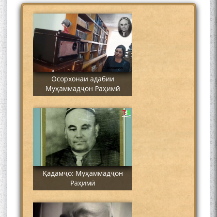
Осорхонаи адабии
Муҳаммадҷон Раҳимӣ
Қадамҷо: Муҳаммадҷон
Раҳимӣ