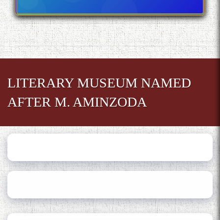
Gulf
Сайри Дарвоз бо Мӯъмин
Қаноат: Чанор ҳам "гап"
мезанад
LITERARY MUSEUM NAMED
AFTER M. AMINZODA
ШАРҲИ МУЛОҚОТ БО АҲЛИ
ИЛМ ВА МАОРИФИ КИШВАР
АЗ ҶОНИБИ ОЛИМОНИ
АКАДЕМИЯИ МИЛЛИИ
ИЛМҲОИ ТОҶИКИСТОН