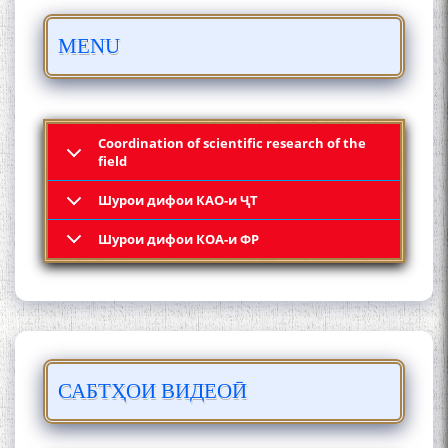
БО 4 000 000 СОМОНӢ
MENU
ПАЙКАРА ВА ОСОРХОНАИ
МӮЪМИН ҚАНОАТ СОХТА
ШУД!
Coordination of scientific research of the
field
Шурои дифои КАО-и ҶТ
Кадамчо Худои Шарифзода
Шурои дифои КОА-и ФР
САБТҲОИ ВИДЕОӢ
Сайре дар Осорхона
Муҳаммадҷон Раҳимӣ