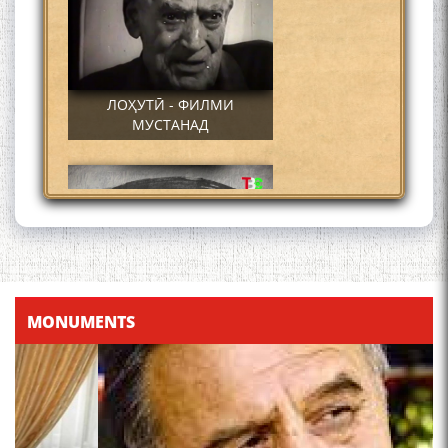
ЛОҲУТӢ - ФИЛМИ
МУСТАНАД
Қадамҷо - Лоҳутӣ
MONUMENTS