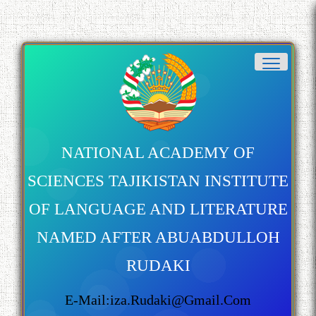
Сухбати навқаламон бо
Муъмин Қаноат\Meeting of
young talents with Mumyin
Kanoat
NATIONAL ACADEMY OF
SCIENCES TAJIKISTAN INSTITUTE
OF LANGUAGE AND LITERATURE
NAMED AFTER ABUABDULLOH
The Persian Gulf Beautiful
poetry from Устод Мумин
RUDAKI
Қаноат (Ustod Mumin Qanoat)
and Master Mehryar
Mehrafarin about the conflict
E-Mail:iza.rudaki@gmail.com
of the name of the Persian