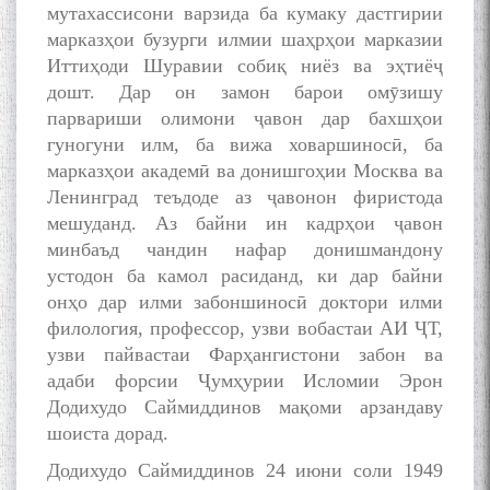
мутахассисони варзида ба кумаку дастгирии
марказҳои бузурги илмии шаҳрҳои марказии
Иттиҳоди Шуравии собиқ ниёз ва эҳтиёҷ
дошт. Дар он замон барои омӯзишу
парвариши олимони ҷавон дар бахшҳои
гуногуни илм, ба вижа ховаршиносӣ, ба
марказҳои академӣ ва донишгоҳии Москва ва
Ленинград теъдоде аз ҷавонон фиристода
мешуданд. Аз байни ин кадрҳои ҷавон
минбаъд чандин нафар донишмандону
устодон ба камол расиданд, ки дар байни
онҳо дар илми забоншиносӣ доктори илми
филология, профессор, узви вобастаи АИ ҶТ,
узви пайвастаи Фарҳангистони забон ва
адаби форсии Ҷумҳурии Исломии Эрон
Додихудо Саймиддинов мақоми арзандаву
шоиста дорад.
Додихудо Саймиддинов 24 июни соли 1949