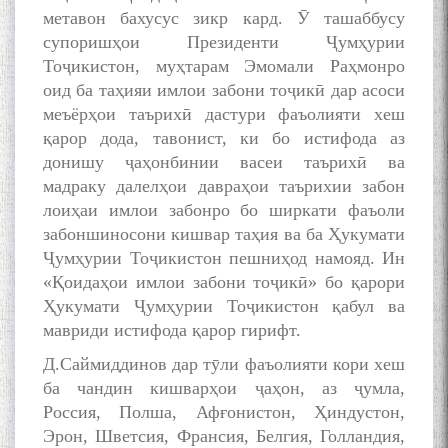
метавон бахусус зикр кард. Ӯ ташаббусу
супоришҳои Президенти Ҷумҳурии
Тоҷикистон, муҳтарам Эмомали Раҳмонро
оид ба таҳияи имлои забони тоҷикӣ дар асоси
меъёрҳои таърихӣ дастури фаъолияти хеш
қарор дода, тавонист, ки бо истифода аз
донишу ҷаҳонбинии васеи таърихӣ ва
мадраку далелҳои давраҳои таърихии забон
лоиҳаи имлои забонро бо ширкати фаъоли
забоншиносони кишвар таҳия ва ба Ҳукумати
Ҷумҳурии Тоҷикистон пешниҳод намояд. Ин
«Қоидаҳои имлои забони тоҷикӣ» бо қарори
Ҳукумати Ҷумҳурии Тоҷикистон қабул ва
мавриди истифода қарор гирифт.
Д.Саймиддинов дар тӯли фаъолияти кори хеш
ба чандин кишварҳои ҷаҳон, аз ҷумла,
Россия, Полша, Афғонистон, Ҳиндустон,
Эрон, Шветсия, Франсия, Белгия, Голландия,