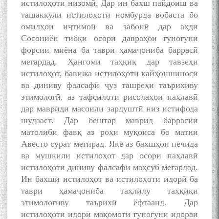
истилоҳоти низомӣ. Дар ин бахш пайдоиш ва
ташаккули истилоҳоти номбурда вобаста бо
омилҳои иҷтимоӣ ва забонӣ дар аҳди
Сосониён тибқи осори давраҳои гуногуни
форсии миёна ба таври ҳамаҷониба баррасӣ
мегардад. Ҳангоми таҳқиқ дар тавзеҳи
истилоҳот, бавижа истилоҳоти кайҳоншиносӣ
ва диниву фалсафӣ ҷуз ташреҳи таърихиву
этимологӣ, аз тафсилоти рисолаҳои паҳлавӣ
дар мавриди масоили зардуштӣ низ истифода
шудааст. Дар бештар маврид баррасии
матолиби фавқ аз роҳи муқоиса бо матни
Авесто сурат мегирад. Яке аз бахшҳои печида
ва мушкили истилоҳот дар осори паҳлавӣ
истилоҳоти диниву фалсафӣ маҳсуб мегардад.
Ин бахши истилоҳот ва истилоҳоти идорӣ ба
таври ҳамаҷониба таҳлилу таҳқиқи
этимологиву таърихӣ ёфтаанд. Дар
истилоҳоти идорӣ мақомоти гуногуни идораи