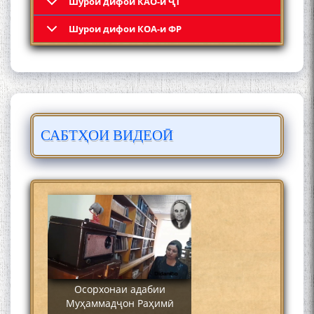
Шурои дифои КАО-и ҶТ
Кадамчо Худои Шарифзода
Шурои дифои КОА-и ФР
САБТҲОИ ВИДЕОӢ
Сайре дар Осорхона
Муҳаммадҷон Раҳимӣ
Осорхонаи адабии
Муҳаммадҷон Раҳимӣ