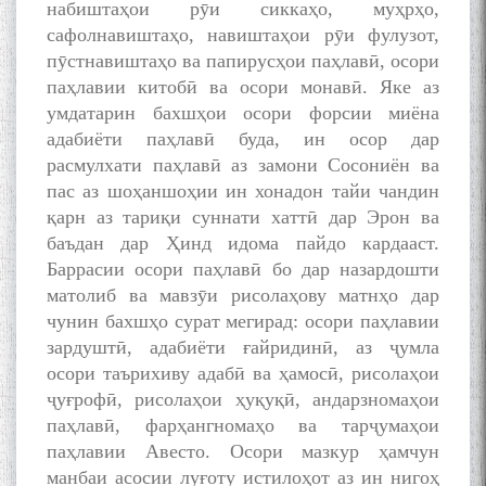
набиштаҳои рӯи сиккаҳо, муҳрҳо,
сафолнавиштаҳо, навиштаҳои рӯи фулузот,
пӯстнавиштаҳо ва папирусҳои паҳлавӣ, осори
паҳлавии китобӣ ва осори монавӣ. Яке аз
умдатарин бахшҳои осори форсии миёна
адабиёти паҳлавӣ буда, ин осор дар
расмулхати паҳлавӣ аз замони Сосониён ва
пас аз шоҳаншоҳии ин хонадон тайи чандин
қарн аз тариқи суннати хаттӣ дар Эрон ва
баъдан дар Ҳинд идома пайдо кардааст.
Баррасии осори паҳлавӣ бо дар назардошти
матолиб ва мавзӯи рисолаҳову матнҳо дар
чунин бахшҳо сурат мегирад: осори паҳлавии
зардуштӣ, адабиёти ғайридинӣ, аз ҷумла
осори таърихиву адабӣ ва ҳамосӣ, рисолаҳои
ҷуғрофӣ, рисолаҳои ҳуқуқӣ, андарзномаҳои
паҳлавӣ, фарҳангномаҳо ва тарҷумаҳои
паҳлавии Авесто. Осори мазкур ҳамчун
манбаи асосии луғоту истилоҳот аз ин нигоҳ