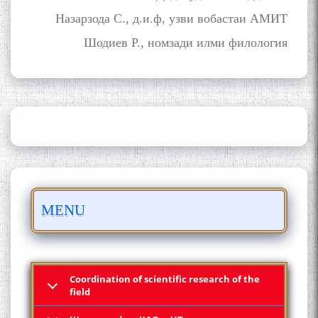
Назарзода С., д.и.ф, узви вобастаи АМИТ
Шодиев Р., номзади илми филология
ШАРҲИ МУЛОҚОТ БО АҲЛИ
ИЛМ ВА МАОРИФИ КИШВАР
АЗ ҶОНИБИ ОЛИМОНИ
АКАДЕМИЯИ МИЛЛИИ
ИЛМҲОИ ТОҶИКИСТОН
БО 4 000 000 СОМОНӢ
MENU
ПАЙКАРА ВА ОСОРХОНАИ
МӮЪМИН ҚАНОАТ СОХТА
ШУД!
Coordination of scientific research of the
field