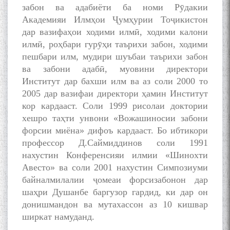
забон ва адабиёти ба номи Рӯдакии
Академияи Илмҳои Ҷумҳурии Тоҷикистон
дар вазифаҳои ходими илмӣ, ходими калони
илмӣ, роҳбари гурӯҳи таърихи забон, ходими
пешбари илм, мудири шуъбаи таърихи забон
ва забони адабӣ, муовини директори
Институт дар бахши илм ва аз соли 2000 то
2005 дар вазифаи директори ҳамин Институт
кор кардааст. Соли 1999 рисолаи доктории
хешро таҳти унвони «Вожашиносии забони
форсии миёна» дифоъ кардааст. Бо ибтикори
профессор Д.Саймиддинов соли 1991
нахустин Конференсияи илмии «Шинохти
Авесто» ва соли 2001 нахустин Симпозиуми
байналмилалии ҷомеаи форсизабонон дар
шаҳри Душанбе баргузор гардид, ки дар он
донишмандон ва мутахассон аз 10 кишвар
ширкат намуданд.