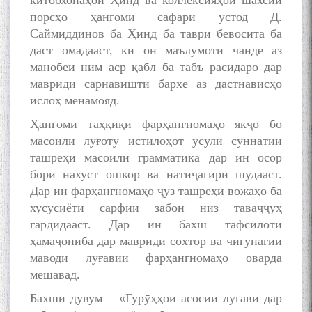
китобхонаҳои Ҳинд ва коллексияҳои шахсии
порсҳо ҳангоми сафари устод Д.
Саймиддинов ба Ҳинд ба таври бевосита ба
даст омадааст, ки он маълумоти чанде аз
манобеи ним аср қабл ба табъ расидаро дар
мавриди сарнавишти бархе аз дастнависҳо
ислоҳ менамояд.
Ҳангоми таҳқиқи фарҳангномаҳо якҷо бо
масоили луғоту истилоҳот усули суннатии
ташреҳи масоили грамматика дар ин осор
бори нахуст ошкор ва натиҷагирӣ шудааст.
Дар ин фарҳангномаҳо ҷуз ташреҳи вожаҳо ба
хусусиёти сарфии забон низ таваҷҷуҳ
гардидааст. Дар ин бахш тафсилоти
ҳамаҷониба дар мавриди сохтор ва чигунагии
маводи луғавии фарҳангномаҳо оварда
мешавад.
Бахши дувум – «Гурӯҳҳои асосии луғавӣ дар