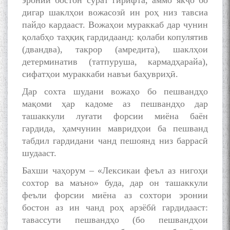
эронии бостон сурат гирифта, аммо якҷо бо
дигар шаклҳои вожасозӣ ин роҳ низ тавсиа
пайдо кардааст. Вожаҳои мураккаб дар чунин
қолабҳо таҳқиқ гардидаанд: қолаби копулятив
(двандва), такрор (амредита), шаклҳои
детерминатив (татпуруша, кармадҳарайа),
сифатҳои мураккаби навъи баҳувриҳӣ.
Дар сохта шудани вожаҳо бо пешвандҳо
мақоми ҳар кадоме аз пешвандҳо дар
ташаккули луғати форсии миёна баён
гардида, ҳамчунин мавридҳои ба пешванд
табдил гардидани чанд пешоянд низ баррасӣ
шудааст.
Бахши чаҳорум – «Лексикаи феъл аз нигоҳи
сохтор ва маъно» буда, дар он ташаккули
феъли форсии миёна аз сохтори эронии
бостон аз ин чанд роҳ арзёбӣ гардидааст:
тавассути пешвандҳо (бо пешвандҳои