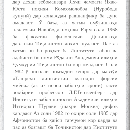
дар деҳаи зебоманзари Яхчи ҷамоати Яхак-
Юсти ноҳияи Комсомолобод (Нурободи
кунунӣ) дар хонаводаи равшанфикр ба дунё
омадааст. Ӯ баъд аз хатми омӯзишгоҳи
педагогии Навободи ноҳияи Ғарм соли 1968
ба факултаи филологияи Донишгоҳи
давлатии Тоҷикистон дохил шудааст. Пас аз
хатми он бо роҳхат ба Институти забон ва
адабиёти бо номи Рӯдакии Академияи илмҳои
Ҷумҳурии Тоҷикистон ба кор омадааст. Соли
1982 ӯ рисолаи номзадии хешро дар мавзӯи
«Ташреҳи лингвистии матнҳои форсии
миёна» (аз ихтисоси забонҳои эронӣ) таҳти
роҳбарии профессор Л.Г.Гертсенберг дар
Институти забоншиносии Академияи илмҳои
Иттиҳоди Шӯравӣ (шаҳри Москва) дифоъ
кардааст Аз соли 1982 то охири соли 1985 дар
Афғонистон ба ҳайси тарҷумон кор карда ва
пас аз бозгашт ба Тоҷикистон дар Институти