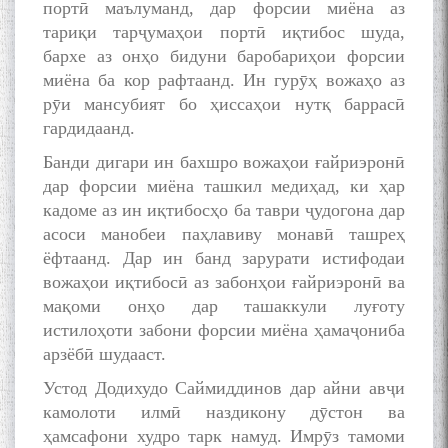
МАВЛОНО ҶАЛОЛИДДИНИ
портӣ маълуманд, дар форсии миёна аз
БАЛХӢ БУЗУРГТАРИН
тариқи тарҷумаҳои портӣ иқтибос шуда,
МУТАФАККИР ВА ОРИФИ
бархе аз онҳо бидуни баробариҳои форсии
ЗАБОНУ АДАБИ ТОҶИК
миёна ба кор рафтаанд. Ин гурӯҳ вожаҳо аз
рӯи мансубият бо ҳиссаҳои нутқ баррасӣ
гардидаанд.
Банди дигари ин бахшро вожаҳои ғайриэронӣ
дар форсии миёна ташкил медиҳад, ки ҳар
به عبارت دیگر: گفتگو با مومن
кадоме аз ин иқтибосҳо ба таври ҷудогона дар
قناعت Mumin Qanoat
асоси манобеи паҳлавиву монавӣ ташреҳ
ёфтаанд. Дар ин банд зарурати истифодаи
вожаҳои иқтибосӣ аз забонҳои ғайриэронӣ ва
мақоми онҳо дар ташаккули луғоту
истилоҳоти забони форсии миёна ҳамаҷониба
арзёбӣ шудааст.
Устод Додихудо Саймиддинов дар айни авҷи
Сухбати навқаламон бо
Муъмин Қаноат\Meeting of
камолоти илмӣ наздикону дӯстон ва
young talents with Mumyin
ҳамсафони худро тарк намуд. Имрӯз тамоми