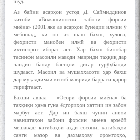
шуд.
Аз байни асарҳои устод Д. Саймиддинов
китоби «Вожашиносии забони форсии
миёна» (2001 яке аз асарҳои бунёдии илмии ӯ
мебошад, ки он аз шаш бахш, хулоса,
феҳристи манобеи илмӣ ва феҳристи
ихтисорот иборат аст. Ҳар бахш бинобар
таснифи масоили маводи мавриди таҳқиқ дар
чандин банду бастҳои дигар гурӯҳбандӣ
шудааст. Масоил ва мушаххасоти ҳар бахш
дар муқаддимаи китоб мавриди баррасӣ қарор
гирифтааст.
Бахши аввал – «Осори форсии миёна» ба
таҳқиқи ҳама гуна ёдгориҳои хаттии ин забон
марбут аст. Дар ин бахш чунин анвои
навиштаҳои забони форсии миёна арзёбӣ
мешавад: катибаҳои аҳди cосонӣ, катибаҳои
санги мазор ва дахмаҳову оромгоҳҳо,