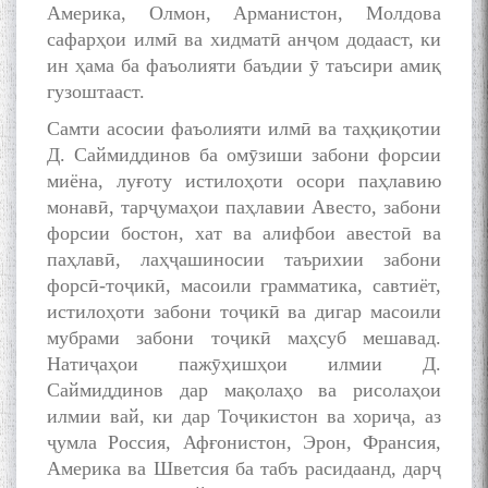
Америка, Олмон, Арманистон, Молдова
сафарҳои илмӣ ва хидматӣ анҷом додааст, ки
ин ҳама ба фаъолияти баъдии ӯ таъсири амиқ
гузоштааст.
Самти асосии фаъолияти илмӣ ва таҳқиқотии
Д. Саймиддинов ба омӯзиши забони форсии
миёна, луғоту истилоҳоти осори паҳлавию
монавӣ, тарҷумаҳои паҳлавии Авесто, забони
форсии бостон, хат ва алифбои авестоӣ ва
паҳлавӣ, лаҳҷашиносии таърихии забони
форсӣ-тоҷикӣ, масоили грамматика, савтиёт,
истилоҳоти забони тоҷикӣ ва дигар масоили
мубрами забони тоҷикӣ маҳсуб мешавад.
Натиҷаҳои пажӯҳишҳои илмии Д.
Саймиддинов дар мақолаҳо ва рисолаҳои
илмии вай, ки дар Тоҷикистон ва хориҷа, аз
ҷумла Россия, Афғонистон, Эрон, Франсия,
Америка ва Шветсия ба табъ расидаанд, дарҷ