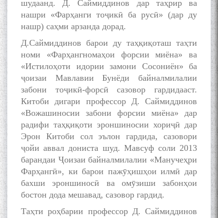
шудаанд. Д. Саймиддинов дар таҳрир ва
нашри «Фарҳанги тоҷикӣ ба русӣ» (дар ду
нашр) саҳми арзанда дорад.
Д.Саймиддинов барои ду таҳқиқоташ таҳти
номи «Фарҳангномаҳои форсии миёна» ва
«Истилоҳоти идории замони Сосониён» ба
ҷоизаи Мавлавии Бунёди байналмилалии
забони тоҷикӣ-форсӣ сазовор гардидааст.
Китоби дигари профессор Д. Саймиддинов
«Вожашиносии забони форсии миёна» дар
радифи таҳқиқоти эроншиносии хориҷӣ дар
Эрон Китоби сол эълон гардида, сазовори
ҷойи аввал дониста шуд. Мавсуф соли 2013
барандаи Ҷоизаи байналмилалии «Манучеҳри
Фарҳангӣ», ки барои пажӯҳишҳои илмӣ дар
бахши эроншиносӣ ва омӯзиши забонҳои
бостон дода мешавад, сазовор гардид.
Таҳти роҳбарии профессор Д. Саймиддинов