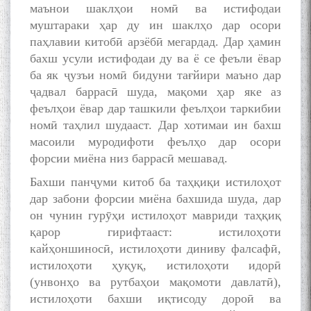
маънои шаклҳои номӣ ва истифодаи
муштараки ҳар ду ин шаклҳо дар осори
паҳлавии китобӣ арзёбӣ мегардад. Дар ҳамин
бахш усули истифодаи ду ва ё се феъли ёвар
ба як ҷузъи номӣ бидуни тағйири маъно дар
ҷадвал баррасӣ шуда, мақоми ҳар яке аз
феълҳои ёвар дар ташкили феълҳои таркибии
номӣ таҳлил шудааст. Дар хотимаи ин бахш
масоили муродифоти феълҳо дар осори
форсии миёна низ баррасӣ мешавад.
Бахши панҷуми китоб ба таҳқиқи истилоҳот
дар забони форсии миёна бахшида шуда, дар
он чунин гурӯҳи истилоҳот мавриди таҳқиқ
қарор гирифтааст: истилоҳоти
кайҳоншиносӣ, истилоҳоти диниву фалсафӣ,
истилоҳоти ҳуқуқ, истилоҳоти идорӣ
(унвонҳо ва рутбаҳои мақомоти давлатӣ),
истилоҳоти бахши иқтисоду дороӣ ва