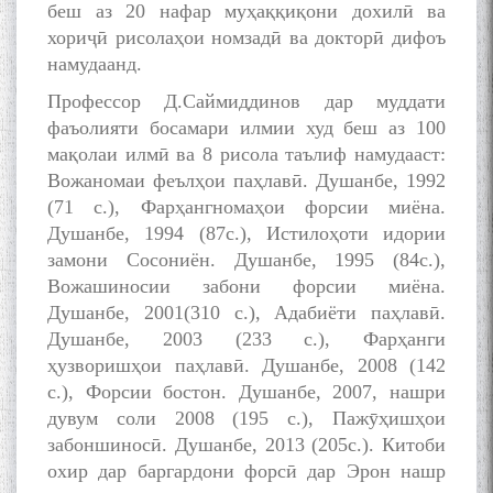
беш аз 20 нафар муҳаққиқони дохилӣ ва
хориҷӣ рисолаҳои номзадӣ ва докторӣ дифоъ
намудаанд.
Профессор Д.Саймиддинов дар муддати
фаъолияти босамари илмии худ беш аз 100
мақолаи илмӣ ва 8 рисола таълиф намудааст:
Вожаномаи феълҳои паҳлавӣ. Душанбе, 1992
(71 с.), Фарҳангномаҳои форсии миёна.
Душанбе, 1994 (87с.), Истилоҳоти идории
замони Сосониён. Душанбе, 1995 (84с.),
Вожашиносии забони форсии миёна.
Душанбе, 2001(310 с.), Адабиёти паҳлавӣ.
Душанбе, 2003 (233 с.), Фарҳанги
ҳузворишҳои паҳлавӣ. Душанбе, 2008 (142
с.), Форсии бостон. Душанбе, 2007, нашри
дувум соли 2008 (195 с.), Пажӯҳишҳои
забоншиносӣ. Душанбе, 2013 (205с.). Китоби
охир дар баргардони форсӣ дар Эрон нашр