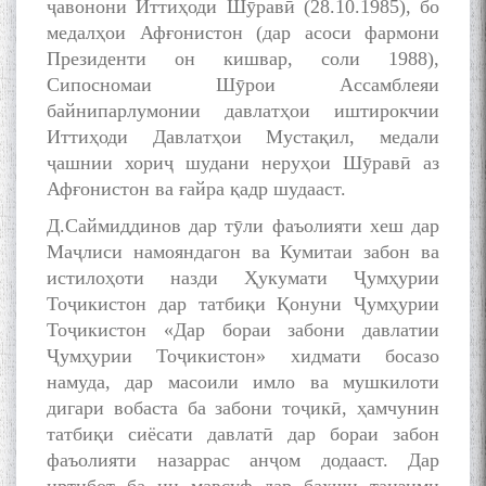
ҷавонони Иттиҳоди Шӯравӣ (28.10.1985), бо
медалҳои Афғонистон (дар асоси фармони
Президенти он кишвар, соли 1988),
Сипосномаи Шӯрои Ассамблеяи
байнипарлумонии давлатҳои иштирокчии
Иттиҳоди Давлатҳои Мустақил, медали
ҷашнии хориҷ шудани неруҳои Шӯравӣ аз
Афғонистон ва ғайра қадр шудааст.
Д.Саймиддинов дар тӯли фаъолияти хеш дар
Маҷлиси намояндагон ва Кумитаи забон ва
истилоҳоти назди Ҳукумати Ҷумҳурии
Тоҷикистон дар татбиқи Қонуни Ҷумҳурии
Тоҷикистон «Дар бораи забони давлатии
Ҷумҳурии Тоҷикистон» хидмати босазо
намуда, дар масоили имло ва мушкилоти
дигари вобаста ба забони тоҷикӣ, ҳамчунин
татбиқи сиёсати давлатӣ дар бораи забон
фаъолияти назаррас анҷом додааст. Дар