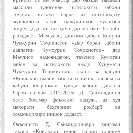
иртибот ба ин мавсуф дар бахши танзими
масоили ҷудогонаи истилоҳоти забони
тоҷикӣ, ислоҳи бархе аз иштибоҳоту
мушкилоти забон пажӯҳишҳои ҷудогона
анҷом дода, ки ин ҳама дар матбуот ба табъ
расидааст. Махсусан, ҳангоми қабули Қонуни
Ҷумҳурии Тоҷикистон «Дар бораи забони
давлатии Ҷумҳурии Тоҷикистон» дар
Маҷлиси намояндагон, таъсиси Кумитаи
забон ва истилоҳоти назди Ҳукумати
Ҷумҳурии Тоҷикистон, таҳия ва қабули
«Қоидаҳои имлои забони тоҷикӣ», танзим ва
қабули «Барномаи рушди забони давлатӣ
барои солҳои 2012-2016» Д. Саймиддинов
хеле босамар фаъолият намуда, аз худ
маҳорати беҳтарини роҳбарӣ ва
созмондиҳиро нишон додааст.
Фаъолияти Д. Саймиддиновро ҳангоми
таҳияи «Қоидаҳои имлои забони тоҷикӣ»