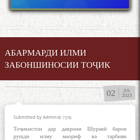
АБАРМАРДИ ИЛМИ
ЗАБОНШИНОСИИ ТОҶИК
JUL
02
2023
Submitted by
Admin
7370
Тоҷикистон дар даврони Шуравӣ барои
рушди илму маориф ва тарбияи