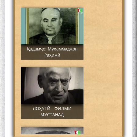
Қадамҷо: Муҳаммадҷон
Раҳимӣ
ЛОҲУТӢ - ФИЛМИ
МУСТАНАД