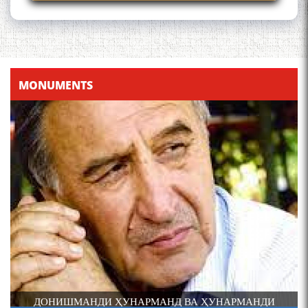
Қадамҷо - Лоҳутӣ
MONUMENTS
4-уми декабр- зодрӯзи
шоири абадзинда Абулқосим
Лоҳутӣ
ДОНИШМАНДИ ҲУНАРМАНД ВА ҲУНАРМАНДИ