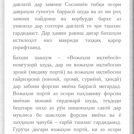
давлатӣ дар замони Сосониён тибқи осори
давраҳои гуногун баррасӣ шуда ва аз ин роҳ
БА МУНОСИБАТИ
замони пайдоиш ва корбурди бархе аз
БУЗУРГДОШТИ РӮЗИ РӮДАКӢ
унвонҳо дар сохтори давлатӣ то ҷое ташхис
гардидааст. Дар ҳамин равиш дигар бахшҳои
истилоҳот низ мавриди таҳқиқ қарор
гирифтаанд.
Бахши шашум – «Вожаҳои иқтибосӣ»
номгузорӣ шуда, дар он вожаҳои иқтибосии
эронӣ (мидиву портӣ) ва вожаҳои иқтибосии
Дар Академияи миллии
ғайриэронӣ (юнонӣ, оромӣ, суриёнӣ, ҳиндӣ)
илмҳои Тоҷикистон бахшида
дар забони форсии миёна баррасӣ мегардад.
ба 100-солагии мунаққиду
Вожаҳои портӣ аз осори паҳлавиву форсии
адабиётшинос Соҳиб
Табаров ҳамоиши илмӣ-
миёнаи монавӣ гирдоварӣ шуда, теъдоди
назариявӣ баргузор гардид.
бештари онҳо аз рӯи нишонаҳои савтӣ дар
муқоиса бо шаклҳои форсии миёна ва ё
лаҳҷаҳои ҷанубӣ – ғарбӣ ташхис гардидаанд.
Гурӯҳи дигари вожаҳои портӣ, ки аз осори