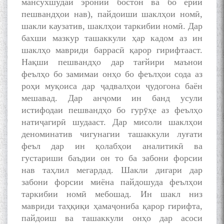
мансухшудаи эронии бостон ва бо ёрии
пешвандҳои нав), пайдоиши шаклҳои номӣ,
шакли каузатив, шаклҳои таркибии номӣ. Дар
бахши мазкур ташаккули ҳар кадом аз ин
шаклҳо мавриди баррасӣ қарор гирифтааст.
Нақши пешвандҳо дар тағйири маънои
феълҳо бо замимаи онҳо бо феълҳои сода аз
роҳи муқоиса дар ҷадвалҳои ҷудогона баён
мешавад. Дар анҷоми ин банд усули
истифодаи пешвандҳо бо гурӯҳе аз феълҳо
натиҷагирӣ шудааст. Дар мисоли шаклҳои
деноминатив чигунагии ташаккули луғати
феъл дар ин қолабҳои аналитикӣ ва
густариши баъдии он то ба забони форсии
нав таҳлил мегардад. Шакли дигари дар
забони форсии миёна пайдошуда феълҳои
таркибии номӣ мебошад. Ин шакл низ
мавриди таҳқиқи ҳамаҷониба қарор гирифта,
пайдоиш ва ташаккули онҳо дар асоси