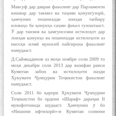
Мавсуф дар давраи фаъолият дар Парламенти
кишвар дар такмил ва таҳияи қонунгузорӣ,
ҳамчунин пешниҳоди лоиҳаи тағйиру
иловаҳо ба қонунҳо саҳми фаъол гузоштааст.
Ӯ дар танзим ва ҳамгунсозии истилоҳот дар
лоиҳаи қонунҳо ва пешниҳоди истилоҳоти аз
нигоҳи илмӣ муносиб пайгирона фаъолият
намудааст.
Д.Саймиддинов аз моҳи ноябри соли 2009 то
моҳи декабри соли 2013 дар вазифаи раиси
Кумитаи забон ва истилоҳоти назди
Ҳукумати Ҷумҳурии Тоҷикистон фаъолият
намудааст.
Соли 2011 бо қарори Ҳукумати Ҷумҳурии
Тоҷикистон бо ордени «Шараф» дараҷаи II
мукофотонида шудааст. Ҳамчунин ӯ бо
«Нишони ифтихорӣ»-и Кумитаи созмони