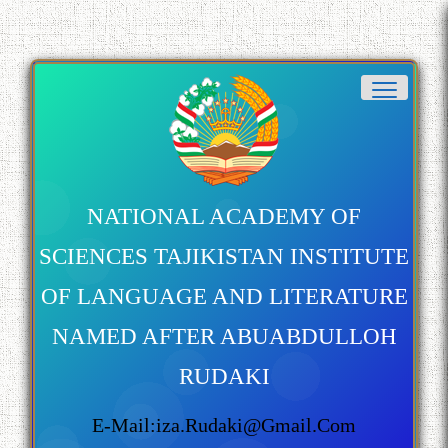
NATIONAL ACADEMY OF
SCIENCES TAJIKISTAN INSTITUTE
OF LANGUAGE AND LITERATURE
NAMED AFTER ABUABDULLOH
RUDAKI
E-Mail:iza.rudaki@gmail.com