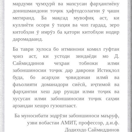
Kanoat
мардуми ҷумҳурӣ ва махсусан фарҳангиёну
донишмандони тоҷик ҳафтодсолагии ӯ ҷашн
мегиранд. Ба мақсад мувофиқ аст, ки
куллиёти осори ӯ таҳия ва чоп гардад, зеро
китобҳои ӯ имрӯз ба қатори китобҳои нодир
даромадаанд.
The Persian Gulf Beautiful
poetry from Устод Мумин
Ба таври хулоса бо итминони комил гуфтан
Қаноат (Ustod Mumin Qanoat)
ҷоиз аст, ки устоди зиндаёди мо Д.
and Master Mehryar
Саймиддинов чеҳраи тобноки илми
Mehrafarin about the conflict
забоншиносии тоҷик дар даврони Истиқлол
of the name of the Persian
Gulf
буда, бо асарҳои ҷовидонаи илмӣ ва
фаъолияти доманадори сиёсӣ, иҷтимоӣ ва
фарҳангии хеш дар рушди илми тоҷик ва
Сайри Дарвоз бо Мӯъмин
хусусан илми забоншиносии тоҷик саҳми
Қаноат: Чанор ҳам "гап"
арзандаи хешро гузоштааст.
мезанад
Ба муносибати зодрӯзи забоншиноси маъруф,
узви вобастаи АМИТ, профессор, д.и.ф.
Додихудо Саймиддинов