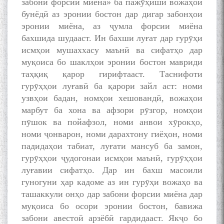
забони форсии миёна» ба пажӯҳиши вожаҳои
бунёдӣ аз эронии бостон дар дигар забонҳои
эронии миёна, аз ҷумла форсии миёна
бахшида шудааст. Ин бахши луғат дар гурӯҳи
исмҳои мушаххасу маънӣ ва сифатҳо дар
муқоиса бо шаклҳои эронии бостон мавриди
таҳқиқ қарор гирифтааст. Таснифоти
гурӯҳҳои луғавӣ ба қарори зайл аст: номи
узвҳои бадан, номҳои хешовандӣ, вожаҳои
марбут ба хона ва афзори рӯзгор, номҳои
пӯшок ва пойафзол, номи анвои хӯрокҳо,
номи ҷонварон, номи дарахтону гиёҳон, номи
падидаҳои табиат, луғати мансуб ба замон,
гурӯҳҳои ҷудогонаи исмҳои маънӣ, гурӯҳҳои
луғавии сифатҳо. Дар ин бахш масоили
гуногуни ҳар кадоме аз ин гурӯҳи вожаҳо ва
ташаккули онҳо дар забони форсии миёна дар
муқоиса бо осори эронии бостон, бавижа
забони авестоӣ арзёбӣ гардидааст. Якҷо бо