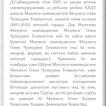
Д.Саймиддинов соли 2005 аз ҳавзаи ягонаи
умумиҷумҳуриявӣ, аз рӯйхати ҳизбии ҲХДТ
вакили Маҷлиси намояндагони Маҷлиси олии
Ҷумҳурии Тоҷикистон, даъвати сеюм (солҳои
2005-2010) интихоб гардид. Дар Иҷлосияи
Маҷлиси намояндагони Маҷлиси Олии
Ҷумҳурии Тоҷикистон вай ба ҳайси раиси
Кумитаи Маҷлиси намояндагони Маҷлиси
Олии Ҷумҳурии Тоҷикистон оид ба илм,
маориф, фарҳанг ва сиёсати байни ҷавонон
интихоб гардидааст. Ҳамзамон бо ин
номбурда узви Шӯрои Маҷлиси намояндагони
Маҷлиси Олии Ҷумҳурии Тоҷикистон, узви
Комиссияи доимии Ассамблеяи
байнипарлумонии давлатҳои иштирокчии
Иттиҳоди давлатҳои мустақил оид ба илм,
маориф ва узви Гурӯҳи дӯстӣ (роҳбари гурӯҳ)
ва ҳамкорӣ бо Маҷлиси Олии Халқии
Ҷумҳурии Халқии Демократии Корея буд.