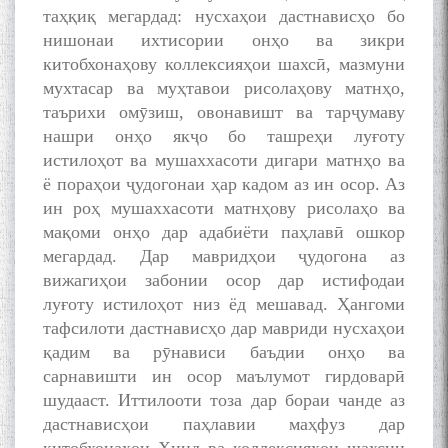
таҳқиқ мегардад: нусхаҳои дастнависҳо бо
нишонаи ихтисории онҳо ва зикри
китобхонаҳову коллексияҳои шахсӣ, мазмуни
мухтасар ва муҳтавои рисолаҳову матнҳо,
таърихи омӯзиш, овонавишт ва тарҷумаву
нашри онҳо якҷо бо ташреҳи луғоту
истилоҳот ва мушаххасоти дигари матнҳо ва
ё пораҳои ҷудогонаи ҳар кадом аз ин осор. Аз
ин роҳ мушаххасоти матнҳову рисолаҳо ва
мақоми онҳо дар адабиёти паҳлавӣ ошкор
мегардад. Дар мавридҳои ҷудогона аз
вижагиҳои забонии осор дар истифодаи
луғоту истилоҳот низ ёд мешавад. Ҳангоми
тафсилоти дастнависҳо дар мавриди нусхаҳои
қадим ва рӯнависи баъдии онҳо ва
сарнавишти ин осор маълумот гирдоварӣ
шудааст. Иттилооти тоза дар бораи чанде аз
дастнависҳои паҳлавии маҳфуз дар