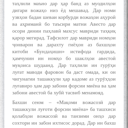
таҳлили маъно дар ҳар банд аз муодилҳои
дигари вожаҳо низ ёд мешавад. Дар номи
узвҳои бадан шеваи корбурди вожаҳои аҳуроӣ
ва аҳриманӣ бо таъсири матни Авесто дар
осори динии паҳлавӣ махсус мавриди таҳқиқ
қарор мегирад. Тафсилот дар мавриди номҳои
ҷонварон ва дарахту гиёҳон аз бахшҳои
китоби «Бундаҳишн» истифода гардида,
ҳамчунин ин номҳо бо шаклҳои авестоӣ
муқоиса шудаанд. Дар таҳлили ин гурӯҳи
луғат маводи фаровон ба даст омада, ки он
чигунагии ташаккули ҳар кадоме аз гурӯҳҳои
луғавиро ҳам дар забони форсии миёна ва ҳам
забони авестоӣ ба хубӣ тасвиб менамояд.
Бахши сеюм – «Мақоми вожасозӣ дар
ташаккули луғоти форсии миёна» ба ташхиси
қолабҳои вожасозӣ ва танзими онҳо дар
сохтори ин забон ихтисос дорад. Дар ин бахш