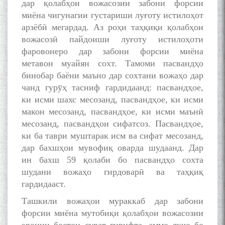
дар қолабҳои вожасозии забони форсии
миёна чигунагии густариши луғоту истилоҳот
арзёбӣ мегардад. Аз роҳи таҳқиқи қолабҳои
вожасозӣ пайдоиши луғоту истилоҳоти
фаровонеро дар забони форсии миёна
метавон муайян сохт. Тамоми пасвандҳо
бинобар баёни маъно дар сохтани вожаҳо дар
чанд гурӯҳ тасниф гардидаанд: пасвандҳое,
ки исми шахс месозанд, пасвандҳое, ки исми
макон месозанд, пасвандҳое, ки исми маънӣ
месозанд, пасвандҳои сифатсоз. Пасвандҳое,
ки ба таври муштарак исм ва сифат месозанд,
дар бахшҳои мувофиқ оварда шудаанд. Дар
ин бахш 59 қолаби бо пасвандҳо сохта
шудани вожаҳо гирдоварӣ ва таҳқиқ
гардидааст.
Ташкили вожаҳои мураккаб дар забони
форсии миёна мутобиқи қолабҳои вожасозии