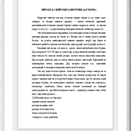
Сухбати навқаламон бо
Муъмин Қаноат\Meeting of
young talents with Mumyin
Kanoat
The Persian Gulf Beautiful
poetry from Устод Мумин
Қаноат (Ustod Mumin Qanoat)
and Master Mehryar
Mehrafarin about the conflict