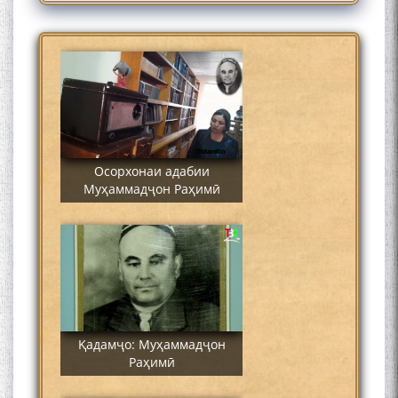
Муҳаммадҷон Раҳимӣ
Осорхонаи адабии
Муҳаммадҷон Раҳимӣ
Қадамҷо: Муҳаммадҷон
Раҳимӣ