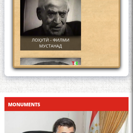
ЛОҲУТӢ - ФИЛМИ
МУСТАНАД
Қадамҷо - Лоҳутӣ
MONUMENTS