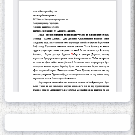
of the name of the Persian
Gulf
Сайри Дарвоз бо Мӯъмин
Қаноат: Чанор ҳам "гап"
мезанад
ШАРҲИ МУЛОҚОТ БО АҲЛИ
ИЛМ ВА МАОРИФИ КИШВАР
АЗ ҶОНИБИ ОЛИМОНИ
АКАДЕМИЯИ МИЛЛИИ
ИЛМҲОИ ТОҶИКИСТОН