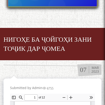
Дар Академияи миллии
илмҳои Тоҷикистон бахшида
ба 100-солагии мунаққиду
адабиётшинос Соҳиб
Табаров ҳамоиши илмӣ-
назариявӣ баргузор гардид.
НИГОҲЕ БА ҶОЙГОҲИ ЗАНИ
ТОҶИК ДАР ҶОМЕА
МАВЛОНО ҶАЛОЛИДДИНИ
БАЛХӢ БУЗУРГТАРИН
МУТАФАККИР ВА ОРИФИ
MAR
ЗАБОНУ АДАБИ ТОҶИК
07
2023
Submitted by
Admin
6755
به عبارت دیگر: گفتگو با مومن
قناعت Mumin Qanoat