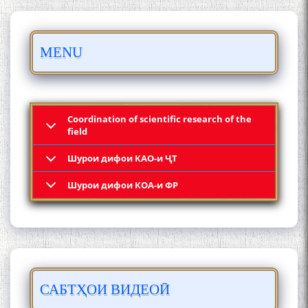
БО 4 000 000 СОМОНӢ
MENU
ПАЙКАРА ВА ОСОРХОНАИ
МӮЪМИН ҚАНОАТ СОХТА
ШУД!
Coordination of scientific research of the
field
Шурои дифои КАО-и ҶТ
Кадамчо Худои Шарифзода
Шурои дифои КОА-и ФР
САБТҲОИ ВИДЕОӢ
Сайре дар Осорхона