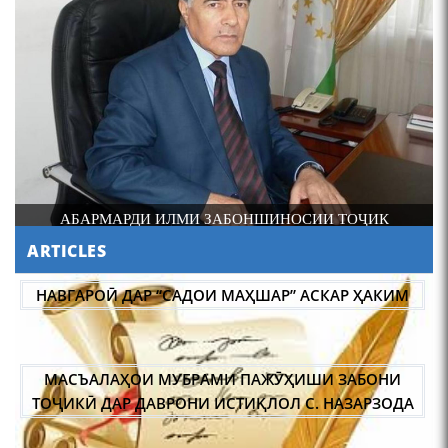
4-уми декабр- зодрӯзи
шоири абадзинда Абулқосим
Лоҳутӣ
И
АБАРМАРДИ ИЛМИ ЗАБОНШИНОСИИ ТОҶИК
ARTICLES
АБУЛҚОСИМ ЛОҲУТӢ /
ABULQOSIM LOHUTY/
НАВГАРОӢ ДАР “САДОИ МАҲШАР” АСКАР ҲАКИМ
МАСЪАЛАҲОИ МУБРАМИ ПАЖӮҲИШИ ЗАБОНИ
ТОҶИКӢ ДАР ДАВРОНИ ИСТИҚЛОЛ С. НАЗАРЗОДА