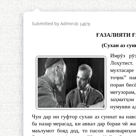
Submitted by
Admin
14878
ҒАЗАЛИЯТИ 
(Сухан аз сун
Имрӯз рӯ
Лоҳутист
мухтасар
тоҷик” на
пораи бис
мегузорам
заҳматҳои
нумувви а
Чун дар ин гуфтор сухан аз суннат ва нав
ба назар мерасад, ки аввал дар бораи чӣ ж
маълумот бояд дод, то пасон навовариҳо