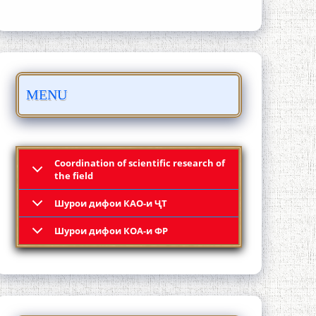
Осорхонаи адабии Муҳаммадҷон
MENU
Раҳимӣ
Coordination of scientific research of
the field
Шурои дифои КАО-и ҶТ
Қадамҷо: Муҳаммадҷон Раҳимӣ
Шурои дифои КОА-и ФР