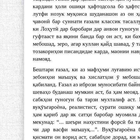
кардани ҳоли ошиқи ҳафтодсола бо ҳафтс
лутфи нозук муқоиса шуданашон аз он ҳа
ҷавонӣ бар суннати ғазали классик тасалл
ки Лоҳутӣ дар баробари дар анвои гуногун
гуфтааст ва яқини банда бар он аст, ки б
мебошад, зеро, агар куллан қайд шавад, ӯ 
тозакориҳои писандидае карда, маонии нав
намояд.
Бештари ғазал, ки аз мафҳуми луғавию ис
зебоиҳои маъшуқ ва хислатҳои ӯ мебоша
қабиланд. Ғазал аз ибрози муносибати бай
шеваҳо буданаш мумкин аст, ба ҳам меояд.
сабкҳои гуногун ба тарзи мухталиф аст. 
вуқӯъгароёна, реалистист, сурати ошиқу 
ҳам қариб дар як сатҳи баробар муомила
мекунад: “... шеъри нахустини форсӣ ба та
чи дар васфи маъшуқ...”. Вуқӯъгароёна
қисмати он ворид аст, сабабҳое дорад, к