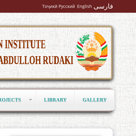
Чанор ҳам "гап" мезанад
فارسی
Тоҷикӣ
Русский
English
ШАРҲИ МУЛОҚОТ БО АҲЛИ ИЛМ ВА
МАОРИФИ КИШВАР АЗ ҶОНИБИ
ОЛИМОНИ АКАДЕМИЯИ МИЛЛИИ
ИЛМҲОИ ТОҶИКИСТОН
ROJECTS
LIBRARY
GALLERY
БО 4 000 000 СОМОНӢ ПАЙКАРА ВА
ОСОРХОНАИ МӮЪМИН ҚАНОАТ
СОХТА ШУД!