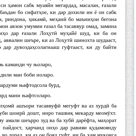
си ҳамон сабк муаяйн мегардад, масалан, ғазали
баъдан бо сифатҳое, ки дар дохили ин ё он сабк
а, риндона, ҳикамӣ, меҳанӣ бо маъниҳои бегона
мои авзои умумии ғазал ба тасаввур омад, замина
риҳо дар ғазали Лоҳутӣ муҳайё шуд, ки ба он
, аввалин шеъре, ки аз Лоҳутӣ шинохта шудааст,
 дар дувоздаҳсолагиааш гуфтааст, ки ду байти
њ каманди чу њоларо,
дили ман боби ноларо.
мардуми њафтодсола бурд,
рд мани њафтсоларо.
лҳомӣ ашъори тасаввуфӣ мегуфт ва аз хурдӣ ба
хуби шоирӣ дошт, инро ташвиқ мекарду меомӯхт.
у амали шеърро зуд ва ба хубӣ дарёфта, маҳорат
 пайдост, ҳарчанд онҳо дар равияи қудамоянду
ҷо дорад, ки аз он бояд гуфт, ин ба ҳам муқоиса