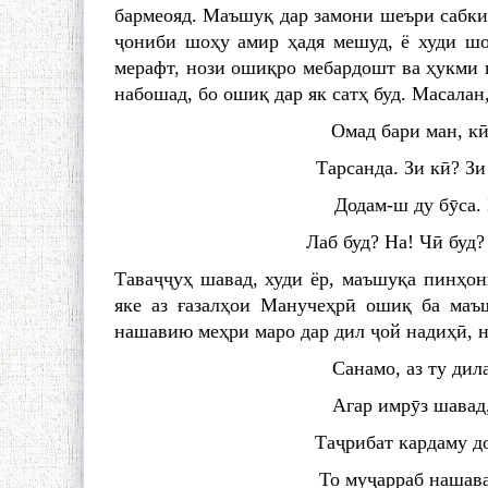
бармеояд. Маъшуқ дар замони шеъри сабки 
ҷониби шоҳу амир ҳадя мешуд, ё худи шо
мерафт, нози ошиқро мебардошт ва ҳукми ш
набошад, бо ошиқ дар як сатҳ буд. Масала
Омад бари ман, кӣ
Тарсанда. Зи кӣ? Зи
Додам-ш ду бӯса. 
Лаб буд? На! Чӣ буд?
Таваҷҷуҳ шавад, худи ёр, маъшуқа пинҳон
яке аз ғазалҳои Манучеҳрӣ ошиқ ба маъ
нашавию меҳри маро дар дил ҷой надиҳӣ, н
Санамо, аз ту дил
Агар имрӯз шавад
Таҷрибат кардаму до
То муҷарраб нашава