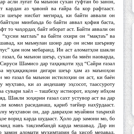
ар асли луғат ба маънои сухан гуфтан бо занон,
 кардан аз ҷавонӣ ва ғайра ба кор рафтааст.
и шеъре нисбат мегирад, ки байти аввали он
байтҳои минбаъда бо байти аввал қофия баста,
афт то чаҳордаҳ байт иборат аст. Байти аввали он
, “ҳусни матлаъ” ва байти охири он “мақтаъ” ва
ешавад, ки маъмулан шоир дар он исми шеъриву
ллус” ҳам ном мебаранд. Ин аст аломатҳои шакли
 ғазал, ба маънои шеър, сухан ба миён наоварда,
 Сируси Шамисо дар таҳқиқоти худ “Сайри ғазал
ва муҳаққиқони дигари шеър ҳам аз маъноҳои
 мо ғазал ба маънои истилоҳии он аст, ки баён
 муҳтаво, ки аз андешаву эҳсосот, таассуроту
ва сувари хаёл – ташбеҳу истиорот, иҳому ибҳом
яд. Шакли зоҳирии ғазал сахт устувор аст ва дар
ли комил расиданаш, қариб тағйир нахӯрдааст.
уну муҳтавои он, дар давраҳои муайяни таърихӣ
ое ворид карда шудааст. Ҳоло дар замони мо, бо
 чанд навъ тақсимбандӣ карда мешавад. Дар ин
р замон аломати муҳимтарин ба ҳисоб меравад,