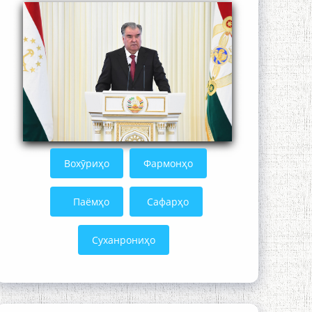
Кадамчо Худои Шарифзода
Вохӯриҳо
Фармонҳо
Паёмҳо
Сафарҳо
Суханрониҳо
Сайре дар Осорхона Муҳаммадҷон
Раҳимӣ