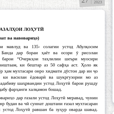
27
2023
ҒАЗАЛҲОИ ЛОҲУТӢ
нат ва навовариҳо)
зи мавлуд ва 135- солагии устод Абулқосим
. Банда дар бораи ҳаёт ва осори ӯ рисолаи
е барои “Очеркҳои таҳлилии шеъри муосири
виштаам, ки бештар аз 50 сафҳа аст. Ҳоло як
ёр ҳам мухтасари онро хидмати дӯстон дар ин ҷо
, ки василаи ёдоварӣ ва шукргузории мо аз
 адабиву шаҳрвандии устод Лоҳутӣ барои рушду
дабу фарҳанги халқамон бошад.
овариҳо дар ғазали устод Лоҳутӣ меравад, чунин
анр будан ва чӣ суннат доштани ғазал мухтасаран
и устод Лоҳутӣ равшан ба зуҳур оварда шавад.