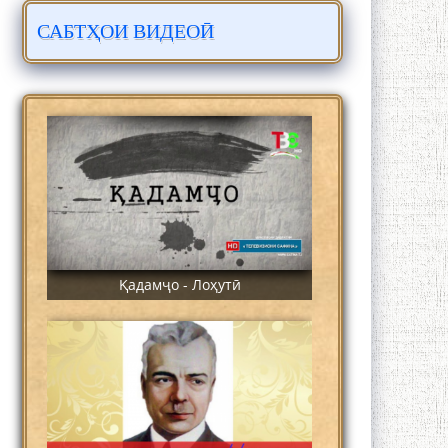
САБТҲОИ ВИДЕОӢ
ЛОҲУТӢ - ФИЛМИ МУСТАНАД
Қадамҷо - Лоҳутӣ