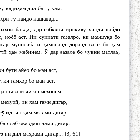
у надиҳам дил ба ту ҳам,
ҳри ту пайдо нашавад...
аҳои баъдӣ, дар сабкҳои ироқиву ҳиндӣ пайдо
, ноёб аст. Ин суннати ғазалро, ки маъшуқа бо
игар муносибати ҳамонанд доранд ва ё бо ҳам
утӣ ҳам мебинем. Ӯ дар ғазале бо чунин матлаъ,
он бути айёр бо ман аст,
, ки ғамхор бо ман аст.
дар ғазали дигар мехонем:
мехӯрӣ, ин ҳам ғами дигар,
ӯзад, ин ҳам мотами дигар.
 бар лаб овардаш дами дигар,
з ин дил маҳрами дигар... [3, 61]