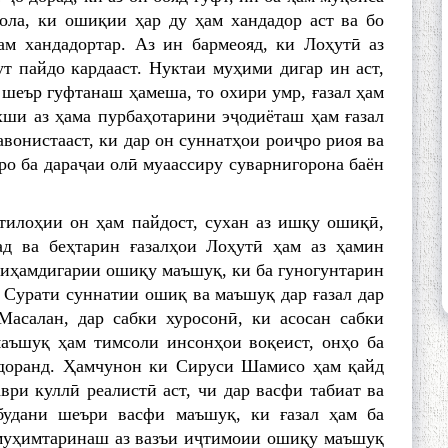
ола, ки ошиқии ҳар ду ҳам хандадор аст ва бо
м хандадортар. Аз ин бармеояд, ки Лоҳутӣ аз
ут пайдо кардааст. Нуктаи муҳими дигар ин аст,
 шеър гуфтанаш ҳамеша, то охири умр, ғазал ҳам
ахши аз ҳама пурбаҳотарини эҷодиёташ ҳам ғазал
тавонистааст, ки дар он суннатҳои роиҷро риоя ва
ро ба дараҷаи олӣ муаассиру суварнигорона баён
тилоҳии он ҳам пайдост, сухан аз ишқу ошиқӣ,
д ва беҳтарин ғазалҳои Лоҳутӣ ҳам аз ҳамин
ниҳамдигарии ошиқу маъшуқ, ки ба гуногунтарин
 Сурати суннатии ошиқ ва маъшуқ дар ғазал дар
Масалан, дар сабки хуросонӣ, ки асосан сабки
маъшуқ ҳам тимсоли инсонҳои воқеист, онҳо ба
 доранд. Ҳамчунон ки Сируси Шамисо ҳам қайд
ври куллӣ реалистӣ аст, чи дар васфи табиат ва
 будани шеъри васфи маъшуқ, ки ғазал ҳам ба
и муҳимтаринаш аз вазъи иҷтимоии ошиқу маъшуқ