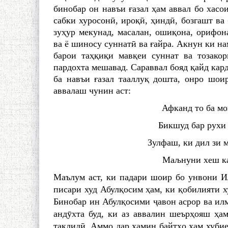
бинобар он навъи ғазал ҳам аввал бо хасои
сабки хуросонӣ, ироқӣ, ҳиндӣ, бозгашт ва 
зуҳур мекунад, масалан, ошиқона, орифон
ва ё шиносу суннатӣ ва ғайра. Акнун ки на
барои таҳқиқи мавқеи суннат ва тозако
пардохта мешавад. Сараввал бояд қайд кард
ба навъи ғазал тааллуқ дошта, онро шоир
аввалаш чунин аст:
Афканд то ба мо
Бикшуд бар рухи 
Зулфаш, ки дил зи 
Маљнуни хеш ка
Маълум аст, ки падари шоир бо унвони И
писари худ Абулқосим ҳам, ки қобилияти 
Бинобар ин Абулқосими ҷавон асрор ва илм
андӯхта буд, ки аз аввалин шеърҳояш ҳам
тақлидӣ. Аммо дар ҳамин байтҳо ҳам хубие 