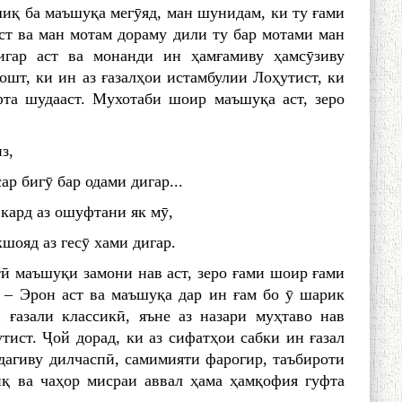
иқ ба маъшуқа мегӯяд, ман шунидам, ки ту ғами
ст ва ман мотам дораму дили ту бар мотами ман
игар аст ва монанди ин ҳамғамиву ҳамсӯзиву
дошт, ки ин аз ғазалҳои истамбулии Лоҳутист, ки
та шудааст. Мухотаби шоир маъшуқа аст, зеро
з,
ар бигӯ бар одами дигар...
кард аз ошуфтани як мӯ,
кшояд аз гесӯ хами дигар.
ӣ маъшуқи замони нав аст, зеро ғами шоир ғами
н – Эрон аст ва маъшуқа дар ин ғам бо ӯ шарик
 ғазали классикӣ, яъне аз назари муҳтаво нав
ист. Ҷой дорад, ки аз сифатҳои сабки ин ғазал
дагиву дилчаспӣ, самимияти фарогир, таъбироти
қ ва чаҳор мисраи аввал ҳама ҳамқофия гуфта