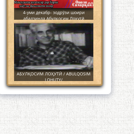
4-уми декабр- зодрӯзи шоири
абадзинда Абулқосим Лоҳутӣ
АБУЛҚОСИМ ЛОҲУТӢ / ABULQOSIM
LOHUTY/