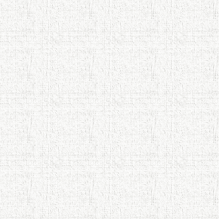
МИРЗО ТУРСУНЗОДА ТАРЧУМАИ
ХОЛ/MIRZO TURSUNZODA BIOGRAFIYA
Сайри осорхона - Мирзо Турсунзода