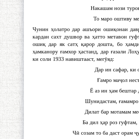
Накашам нози туров
То маро оштиву ме
Чунин ҳолатро дар ашъори ошиқонаи давр
кардан сахт душвор ва ҳатто метавон гуфт
ошиқ дар як сатҳ қарор дошта, бо ҳамд
ҳамканору ғамхор ҳастанд, дар ғазали Лоҳ
ки соли 1933 навиштааст, мегӯяд:
Дар ин сафар, ки 
Ғамро маҷол нест
Ё аз ин ҳам бештар 
Шунидастам, ғамамро 
Дилат бар мотамам мес
Ба дил ҳар роз гуфтам,
Чӣ созам то ба даст орам ҷу