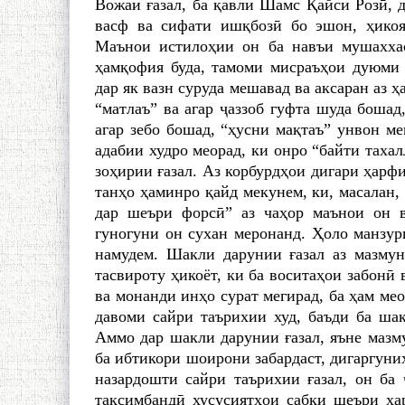
Вожаи ғазал, ба қавли Шамс Қайси Розӣ, д
васф ва сифати ишқбозӣ бо эшон, ҳикоят
Маънои истилоҳии он ба навъи мушаххас
ҳамқофия буда, тамоми мисраъҳои дуюми 
дар як вазн суруда мешавад ва аксаран аз ҳ
“матлаъ” ва агар ҷаззоб гуфта шуда бошад
агар зебо бошад, “ҳусни мақтаъ” унвон м
адабии худро меорад, ки онро “байти таха
зоҳирии ғазал. Аз корбурдҳои дигари ҳарфи
танҳо ҳаминро қайд мекунем, ки, масалан,
дар шеъри форсӣ” аз чаҳор маънои он 
гуногуни он сухан меронанд. Ҳоло манзури
намудем. Шакли дарунии ғазал аз мазмуну
тасвироту ҳикоёт, ки ба воситаҳои забонӣ 
ва монанди инҳо сурат мегирад, ба ҳам мео
давоми сайри таърихии худ, баъди ба шак
Аммо дар шакли дарунии ғазал, яъне мазм
ба ибтикори шоирони забардаст, дигаргуниҳ
назардошти сайри таърихии ғазал, он ба
тақсимбандӣ хусусиятҳои сабки шеъри ҳа