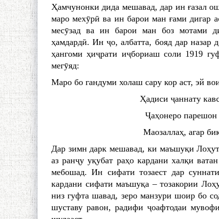
Ҳамчунонки дида мешавад, дар ин ғазал ош
маро мехӯрӣ ва ин барои ман ғами дигар а
месӯзад ва ин барои ман боз мотами д
ҳамдардӣ. Ин ҷо, албатта, бояд дар назар 
ҳангоми ҳиҷрати иҷбориаш соли 1919 гуф
мегӯяд:
Маро бо гандуми холаш сару кор аст, эй вои
Ҳадиси ҷаннату кавс
Ҷаҳонеро парешон 
Маозаллаҳ, агар би
Дар зимн дарк мешавад, ки маъшуқи Лоҳут
аз ранҷу уқубат раҳо кардани халқи вата
мебошад. Ин сифати тозаест дар суннати
кардани сифати маъшуқа – тозакории Лоҳут
низ гуфта шавад, зеро манзури шоир бо со
шуставу равон, радифи ҷоафтодаи мувофи
шудааст.