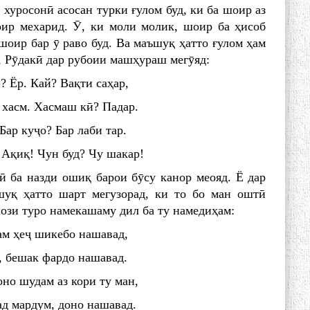
хуросонӣ асосан турки ғулом буд, ки ба шоир аз
ир мехарид. Ӯ, ки моли молик, шоир ба ҳисоб
оир бар ӯ раво буд. Ва маъшуқ ҳатто ғулом ҳам
н, Рӯдакӣ дар рубоии машҳураш мегӯяд:
? Ёр. Кай? Вақти саҳар,
 хасм. Хасмаш кӣ? Падар.
Бар куҷо? Бар лаби тар.
 Ақиқ! Чун буд? Чу шакар!
ӣ ба назди ошиқ барои бӯсу канор меояд. Ё дар
шуқ ҳатто шарт мегузорад, ки то бо ман оштӣ
ози туро намекашаму дил ба ту намедиҳам:
ам ҳеҷ шикебо нашавад,
, бешак фардо нашавад.
но шудам аз кори ту ман,
д мардум, доно нашавад.