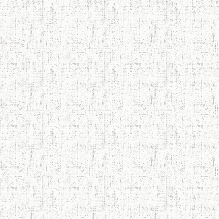
Tursunzoda
ЧЕХРАХОИ АСЛИИ МИРЗО
ТУРСУНЗОДА
Мирзо Турсунзода- "Кахрамони
Точикистон"