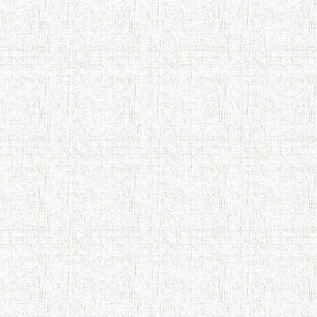
Что знают в Ташкенте о Мирзо
Турсунзаде, чьим именем назвали
станцию метро?
Осорхонаи Мирзо Турсунзода
Каратог
110 солагии шоири халқии
Тоҷикистон Мирзо Турсунзода / Mirzo