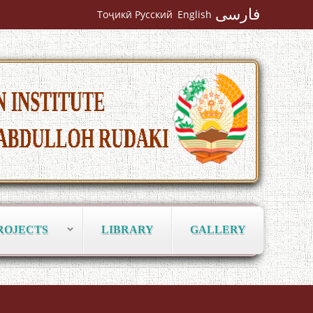
فارسی
Тоҷикӣ
Русский
English
به عبارت دیگر: گفتگو با مومن قناعت
Mumin Qanoat
Сухбати навқаламон бо Муъмин
Қаноат\Meeting of young talents with
ROJECTS
LIBRARY
GALLERY
Mumyin Kanoat