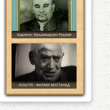
Қадамҷо: Муҳаммадҷон Раҳимӣ
ЛОҲУТӢ - ФИЛМИ МУСТАНАД