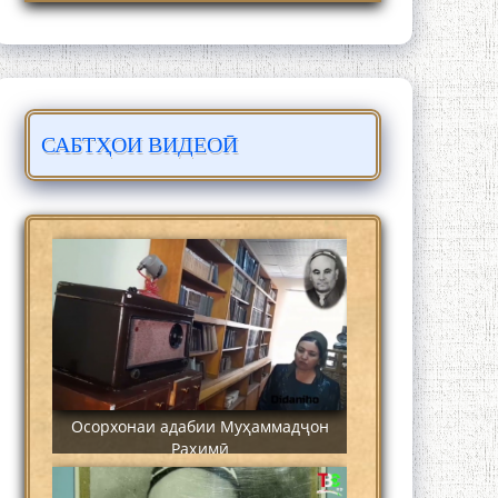
САБТҲОИ ВИДЕОӢ
Сайре дар Осорхона Муҳаммадҷон
Раҳимӣ
Осорхонаи адабии Муҳаммадҷон
Раҳимӣ