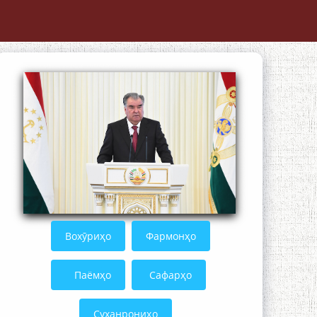
The Persian Gulf Beautiful poetry from
Устод Мумин Қаноат (Ustod Mumin
Qanoat) and Master Mehryar
Mehrafarin about the conflict of the
name of the Persian Gulf
Сайри Дарвоз бо Мӯъмин Қаноат:
Чанор ҳам "гап" мезанад
Вохӯриҳо
Фармонҳо
Паёмҳо
Сафарҳо
Суханрониҳо