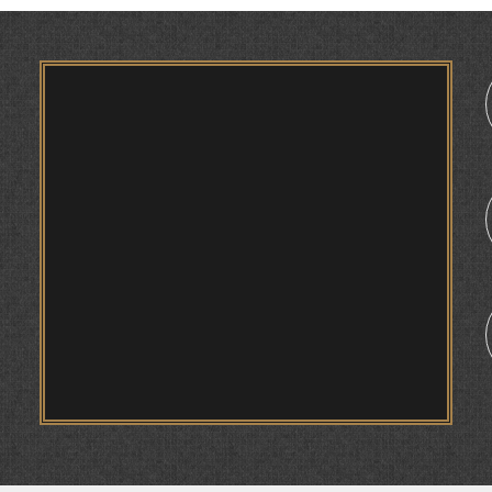
ҶУҒРОФИИ ВАРЗОБ (ДАР АСОСИ МАВОДИ
ЗАБОНҲОИ ШАРҚИИ ЭРОНӢ) МИРЗОЕВ
САЙФИДДИН ҶАБОРОВИЧ.
ШИНОХТ ДАР ЗАМИНАИ ЭЪТИҚОД ВА
ЭЪТИРОФ
1
ФИРДАВСӢ ВА ДАҚИҚӢ
ҚАСИДАИ ГУМШУДАИ РӮДАКӢ ШАМСИДДИН
МУҲАММАДӢ.
ТВ САЁҲӢ: ИНЪИКОСИ ЧОРАБИНӢ БА
МУНОСИБАТИ ҶАШНИ ВАҲДАТИ МИЛЛӢ ДАР
АМИТ
ПРЕДПОСЫЛКИ СТАНОВЛЕНИЯ
ФИЛОЛОГИЧЕСКОГО РОМАНА В ТАДЖИКСКОЙ