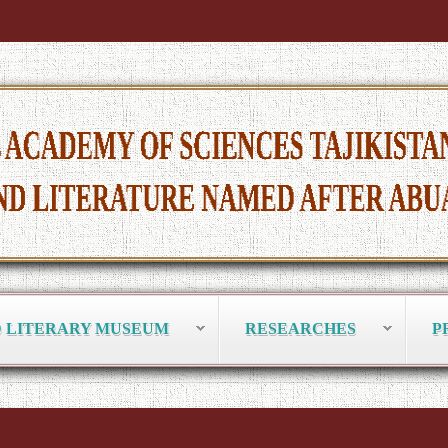
D LITERARY MUSEUM
RESEARCHES
P