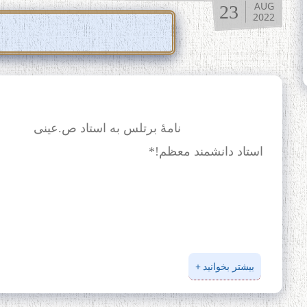
AUG
23
2022
نامۀ برتلس به استاد ص.عینی
استاد دانشمند معظم!*
استاد ص.عینی
بیشتر بخوانید