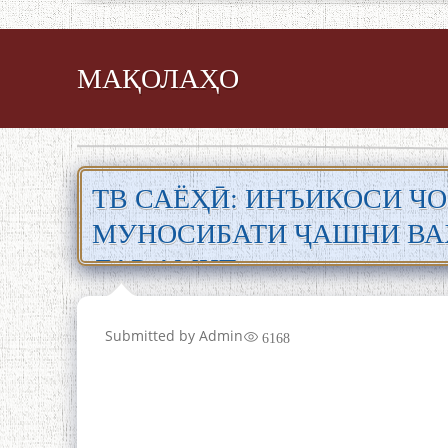
МАҚОЛАҲО
ТВ САЁҲӢ: ИНЪИКОСИ ЧО
МУНОСИБАТИ ҶАШНИ ВА
ДАР АМИТ
Submitted by
Admin
6168