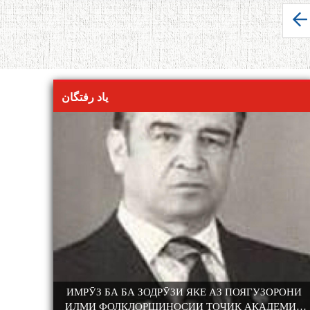
صفحه‌ها
یاد رفتگان
БОХТАРӢ
ИМРӮЗ БА БА ЗОДРӮЗИ ЯКЕ АЗ ПОЯГУЗОРОНИ
ИЛМИ ФОЛКЛОРШИНОСИИ ТОҶИК АКАДЕМИК