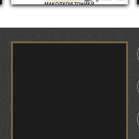
ИҚТИБОСШАВИИ ВОЖАҲОИ ЗАБОНИ ТОҶИКӢ
ДАР ЗАБОНИ ВАХОНӢ З. МАМАДАМИНОВА.
ТАҲҚИҚ ВА РАМЗКУШОИИ БАРХЕ АЗ ВОЖАҲОИ
ҶУҒРОФИИ ВАРЗОБ (ДАР АСОСИ МАВОДИ
ЗАБОНҲОИ ШАРҚИИ ЭРОНӢ) МИРЗОЕВ
САЙФИДДИН ҶАБОРОВИЧ.
ШИНОХТ ДАР ЗАМИНАИ ЭЪТИҚОД ВА
ЭЪТИРОФ
ФИРДАВСӢ ВА ДАҚИҚӢ
ҚАСИДАИ ГУМШУДАИ РӮДАКӢ ШАМСИДДИН
МУҲАММАДӢ.
ТВ САЁҲӢ: ИНЪИКОСИ ЧОРАБИНӢ БА
МУНОСИБАТИ ҶАШНИ ВАҲДАТИ МИЛЛӢ ДАР