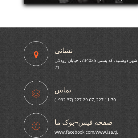
РАҶАБ АМОНОВ САД СОЛ ПУР ШУД.
نشانی
شهر دوشنبه، کد پستی 734025، خیابان رودکی
21
تماس
(+992 37) 227 29 07, 227 11 70.
صفحه فیس¬بوک ما
www.facebook.com/www.iza.tj.