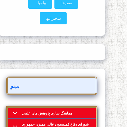
سفرها
پیامها
سخنرانیها
مینو
هماهنگ سازی پژوهش های علمی
شورای دفاع کمیسیون عالی ممیزی جمهوری