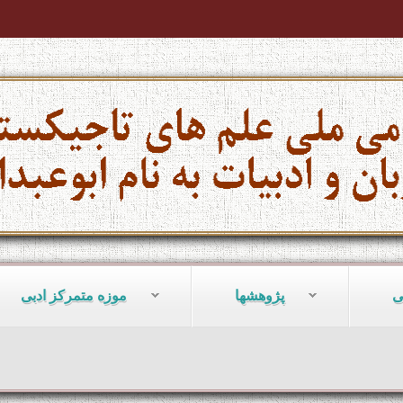
ی
پژوهشها
موزه متمرکز ادبی