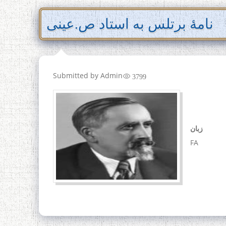
نامۀ برتلس به استاد ص.عینی
Submitted by
Admin
3799
زبان
FA