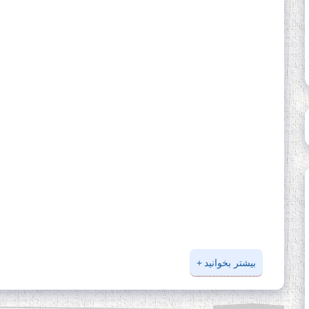
درباره ТВ САЁҲӢ: ИНЪИКОСИ ЧОРАБИНӢ БА МУНОСИБАТИ ҶАШНИ ВАҲДАТИ МИЛЛӢ ДАР
بیشتر بخوانید
АМИТ