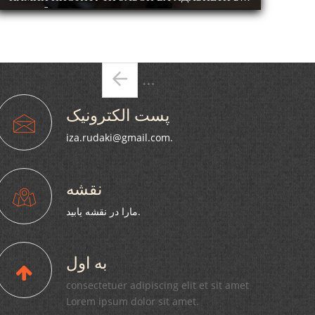
НОМИ РӮДАКИИ АМИТ ДАР МАҶЛИСГОҲИ АМИТ
БАХШИДА БА РӮЗИ ЗАБОНИ ДАВЛАТӢ
КОНФЕРЕНСИЯИ ҶУМҲУРИЯВӢ ТАҲТИ УНВОНИ
“ПЕШВОИ МИЛЛАТ-ҲОМИИ ЗАБОН” ДОИР
صفحه‌ها
ГАРДИД.
…
پست الکترونیک
iza.rudaki@gmail.com.
نقشه
مارا در نقشه یابید.
به اول
consectetuer adipiscing elit et sit amet
Lorem ipsum dolor sit amet.