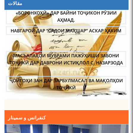
ФОЛКЛОРШИНОСИИ ТОҶИК АКАДЕМИК РАҶАБ
مقالات
АМОНОВ САД СОЛ ПУР ШУД.
НАВГАРОӢ ДАР “САДОИ МАҲШАР” АСКАР ҲАКИМ
МАСЪАЛАҲОИ МУБРАМИ ПАЖӮҲИШИ ЗАБОНИ
ТОҶИКӢ ДАР ДАВРОНИ ИСТИҚЛОЛ С. НАЗАРЗОДА
ҶОЙГОҲИ ЗАН ДАР ЗАРБУЛМАСАЛ ВА МАҚОЛҲОИ
ТОҶИКӢ
ИҚТИБОСШАВИИ ВОЖАҲОИ ЗАБОНИ ТОҶИКӢ ДАР
ЗАБОНИ ВАХОНӢ З. МАМАДАМИНОВА.
ТАҲҚИҚ ВА РАМЗКУШОИИ БАРХЕ АЗ ВОЖАҲОИ
کنفرانس و سمینار
ҶУҒРОФИИ ВАРЗОБ (ДАР АСОСИ МАВОДИ
ЗАБОНҲОИ ШАРҚИИ ЭРОНӢ) МИРЗОЕВ