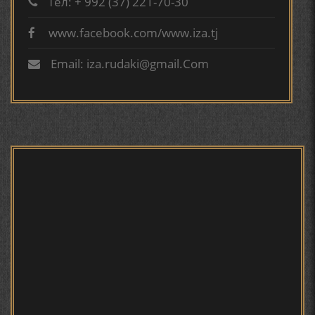
Тел: + 992 (37) 221-70-30
www.facebook.com/www.iza.tj
ТАҶАССУМИ ҲАСБИ ҲОЛ ДАР ҒАЗАЛИЁТИ КИРОМИ
БУХОРОӢ УСМОНОВА Г.Ф.
Email: iza.rudaki@gmail.Com
БЕРУНӢ ВА НАВРӮЗИ АҶАМ
БЕРУНӢ ВА ЁДКАРДИ ҶАШНИ САДА
САНЪАТҲОИ БАДЕИИ МАЪНОӢ ДАР АШЪОРИ
КАМОЛИ ХУҶАНДӢ ЗУЛФИЯ ИСМАТОВА.
МИРЗО ТУРСУНЗОДА – ШОИРИ ВАТАНХОҲ ВА
ИНСОНДӮСТ