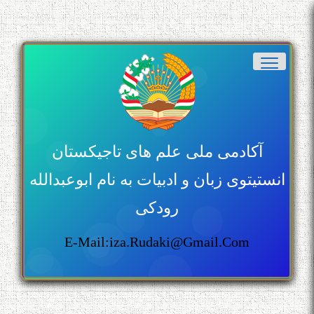
آکادمی ملی علم های تاجیکستان
انستیتوی زبان و ادبیات به نام ابوعبدالله
رودکی
E-Mail:iza.rudaki@gmail.com