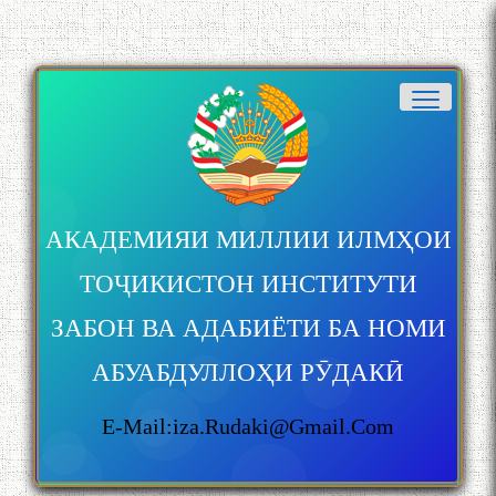
АКАДЕМИЯИ МИЛЛИИ ИЛМҲОИ
ТОҶИКИСТОН ИНСТИТУТИ
ЗАБОН ВА АДАБИЁТИ БА НОМИ
АБУАБДУЛЛОҲИ РӮДАКӢ
E-Mail:iza.rudaki@gmail.com
БА МУНОСИБАТИ