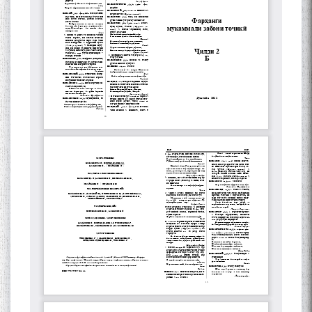
به عبارت دیگر: گفتگو با مومن
قناعت Mumin Qanoat
Сухбати навқаламон бо
Муъмин Қаноат\Meeting of
young talents with Mumyin
Kanoat