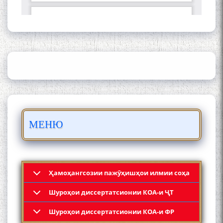
ШАРҲИ МУЛОҚОТ БО АҲЛИ
ИЛМ ВА МАОРИФИ КИШВАР
АЗ ҶОНИБИ ОЛИМОНИ
АКАДЕМИЯИ МИЛЛИИ
ИЛМҲОИ ТОҶИКИСТОН
БО 4 000 000 СОМОНӢ
ПАЙКАРА ВА ОСОРХОНАИ
МЕНЮ
МӮЪМИН ҚАНОАТ СОХТА
ШУД!
Ҳамоҳангсозии пажӯҳишҳои илмии соҳа
Шyроҳои диссертатсионии КОА-и ҶТ
Кадамчо Худои Шарифзода
Шyроҳои диссертатсионии КОА-и ФР