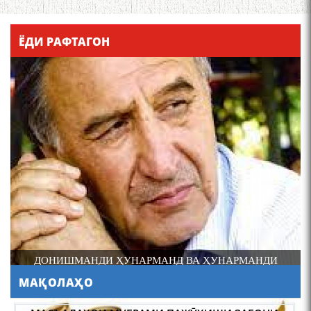
Қадамҷо - Лоҳутӣ
ЁДИ РАФТАГОН
4-уми декабр- зодрӯзи
шоири абадзинда Абулқосим
Лоҳутӣ
ДОНИШМАНДИ ҲУНАРМАНД ВА ҲУНАРМАНДИ
ДОНИШМАНД
МАҚОЛАҲО
АБУЛҚОСИМ ЛОҲУТӢ /
ABULQOSIM LOHUTY/