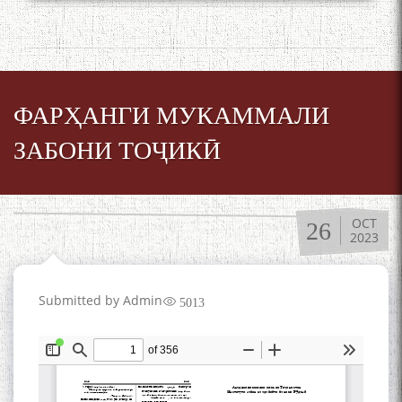
БУЗУРГДОШТИ РӮЗИ РӮДАКӢ
ФАРҲАНГИ МУКАММАЛИ
ЗАБОНИ ТОҶИКӢ
Дар Академияи миллии
илмҳои Тоҷикистон бахшида
ба 100-солагии мунаққиду
OCT
адабиётшинос Соҳиб
26
2023
Табаров ҳамоиши илмӣ-
назариявӣ баргузор гардид.
Submitted by
Admin
5013
МАВЛОНО ҶАЛОЛИДДИНИ
БАЛХӢ БУЗУРГТАРИН
МУТАФАККИР ВА ОРИФИ
ЗАБОНУ АДАБИ ТОҶИК