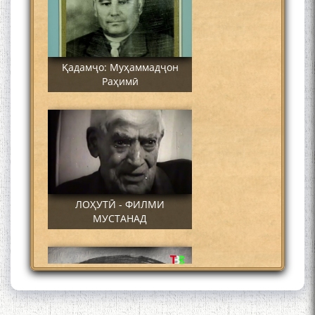
Қадамҷо: Муҳаммадҷон
Раҳимӣ
ЛОҲУТӢ - ФИЛМИ
МУСТАНАД