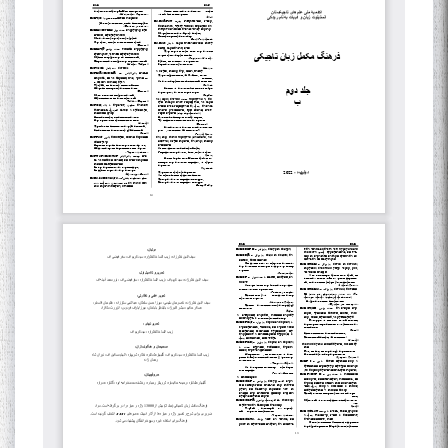
The Persian Gulf Beautiful
poetry from Устод Мумин
Қаноат (Ustod Mumin Qanoat)
and Master Mehryar
Mehrafarin about the conflict
of the name of the Persian
Gulf
Сайри Дарвоз бо Мӯъмин
Қаноат: Чанор ҳам "гап"
мезанад