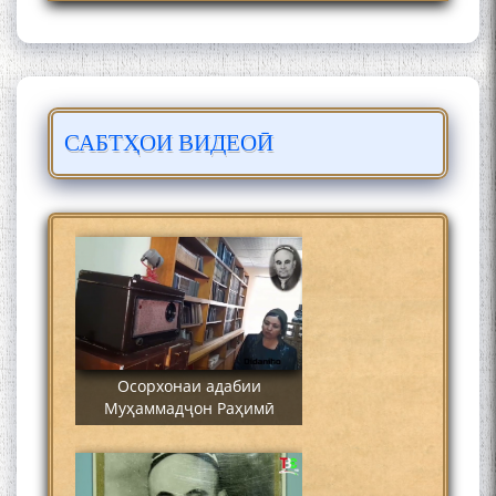
САБТҲОИ ВИДЕОӢ
Сайре дар Осорхона
Муҳаммадҷон Раҳимӣ
Осорхонаи адабии
Муҳаммадҷон Раҳимӣ