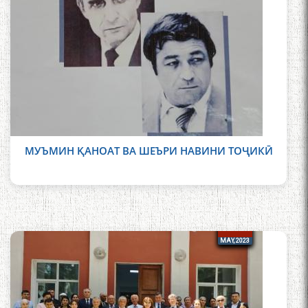
МУЪМИН ҚАНОАТ ВА ШЕЪРИ НАВИНИ ТОҶИКӢ
19
19
MAY, 2023