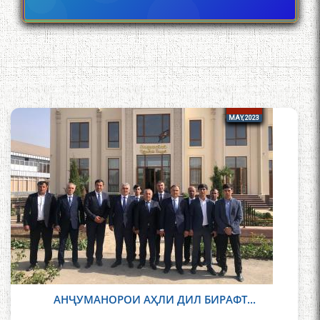
24
24
MAY, 2023
АНҶУМАНОРОИ АҲЛИ ДИЛ БИРАФТ...