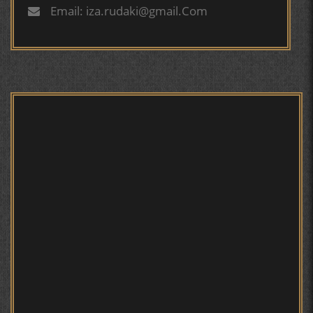
ГУЛБАҲОР.
Email: iza.rudaki@gmail.Com
ТАҶАССУМИ ҲАСБИ ҲОЛ ДАР ҒАЗАЛИЁТИ КИРОМИ
БУХОРОӢ УСМОНОВА Г.Ф.
БЕРУНӢ ВА НАВРӮЗИ АҶАМ
БЕРУНӢ ВА ЁДКАРДИ ҶАШНИ САДА
САНЪАТҲОИ БАДЕИИ МАЪНОӢ ДАР АШЪОРИ
КАМОЛИ ХУҶАНДӢ ЗУЛФИЯ ИСМАТОВА.
МИРЗО ТУРСУНЗОДА – ШОИРИ ВАТАНХОҲ ВА
ИНСОНДӮСТ