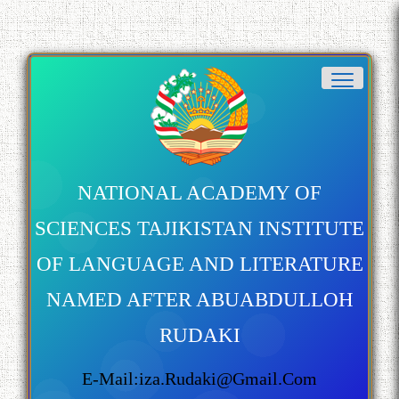
NATIONAL ACADEMY OF
SCIENCES TAJIKISTAN INSTITUTE
OF LANGUAGE AND LITERATURE
NAMED AFTER ABUABDULLOH
RUDAKI
E-Mail:iza.rudaki@gmail.com