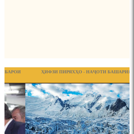
ЗАБОНҲОИ ШАРҚИИ ЭРОНӢ) МИРЗОЕВ
САЙФИДДИН ҶАБОРОВИЧ.
ШИНОХТ ДАР ЗАМИНАИ ЭЪТИҚОД ВА ЭЪТИРОФ
ФИРДАВСӢ ВА ДАҚИҚӢ
ҚАСИДАИ ГУМШУДАИ РӮДАКӢ ШАМСИДДИН
МУҲАММАДӢ.
ҲИФЗИ ПИРЯХҲО - НАҶОТИ БАШАРИЯТ
ТВ САЁҲӢ: ИНЪИКОСИ ЧОРАБИНӢ БА МУНОСИБАТИ
ҶАШНИ ВАҲДАТИ МИЛЛӢ ДАР АМИТ
ПРЕДПОСЫЛКИ СТАНОВЛЕНИЯ
ФИЛОЛОГИЧЕСКОГО РОМАНА В ТАДЖИКСКОЙ
МУРУВВАТИЁН ДЖ. ДЖ.