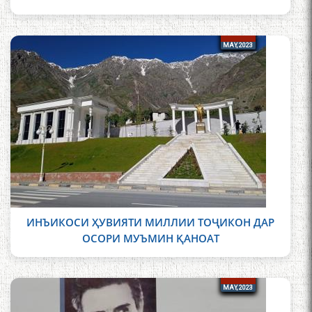
22
22
MAY, 2023
ИНЪИКОСИ ҲУВИЯТИ МИЛЛИИ ТОҶИКОН ДАР
ОСОРИ МУЪМИН ҚАНОАТ
20
20
MAY, 2023