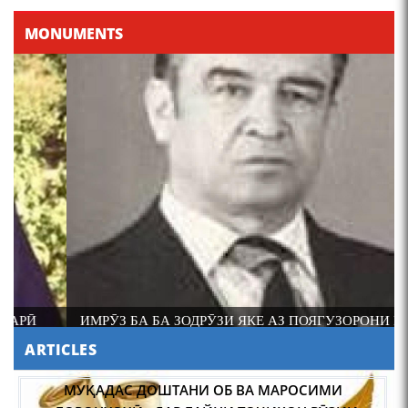
MONUMENTS
ИМРӮЗ БА БА ЗОДРӮЗИ ЯКЕ АЗ ПОЯГУЗОРОНИ ИЛМИ
ФОЛКЛОРШИНОСИИ ТОҶИК АКАДЕМИК РАҶАБ
ARTICLES
АМОНОВ САД СОЛ ПУР ШУД.
МУҚАДАС ДОШТАНИ ОБ ВА МАРОСИМИ