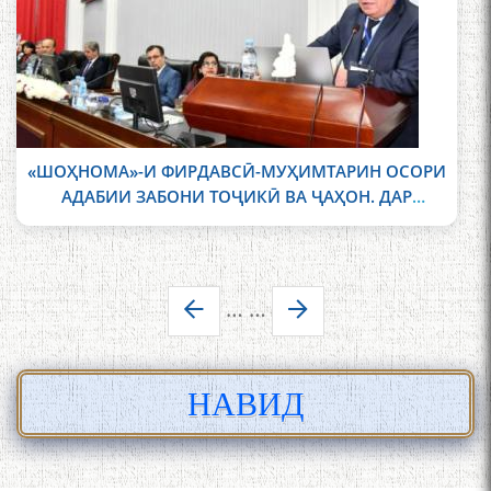
«ШОҲНОМА»-И ФИРДАВСӢ-МУҲИМТАРИН ОСОРИ
АДАБИИ ЗАБОНИ ТОҶИКӢ ВА ҶАҲОН. ДАР
ДУШАНБЕ КОНФЕРЕНСИЯИ БАЙНАЛМИЛАЛӢ
ДОИР ШУД
Pages
…
…
НАВИД