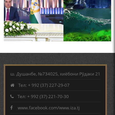
ТАСАВВУРИ МАРДУМ ДАР ХУСУСИ ИШҚИ РӮДАКӢ
ФАРИДУН ИСМОИЛОВ.
СЕҲРИ СУХАН ВА ҚУДРАТИ БАЁНИ УСТОД АЙНӢ
АБУАБДУЛЛОҲИ РӮДАКӢ ДАР ТАҲҚИҚИ ТОҶИДДИН
МАРДОНӢ УМРИДДИН ЮСУФӢ ИНСТИТУТИ ЗАБОН
ВА АДАБИЁТИ БА НОМИ РӮДАКИИ АМИТ
КИРОМИ БУХОРӢ ШОИРИ ИНСОНДӮСТ УСМОНОВА
ГУЛБАҲОР.
ш. Душанбе, №734025, хиёбони Рӯдаки 21
Тел: + 992 (37) 227-29-07
ТАҶАССУМИ ҲАСБИ ҲОЛ ДАР ҒАЗАЛИЁТИ КИРОМИ
БУХОРОӢ УСМОНОВА Г.Ф.
Тел: + 992 (37) 221-70-30
www.facebook.com/www.iza.tj
БЕРУНӢ ВА НАВРӮЗИ АҶАМ