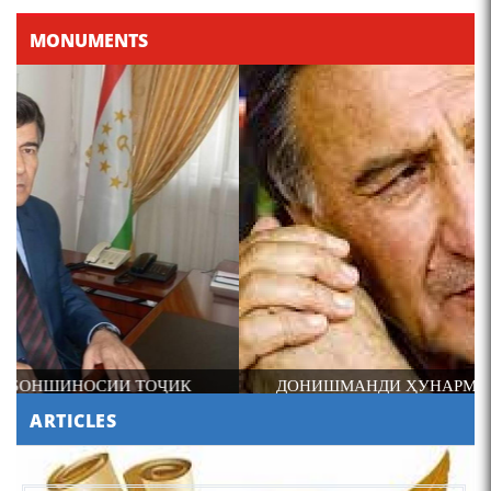
MONUMENTS
ДОНИШМАНДИ ҲУНАРМАНД ВА ҲУНАРМАНДИ
ДОНИШМАНД
ARTICLES
МАСЪАЛАҲОИ МУБРАМИ ПАЖӮҲИШИ ЗАБОНИ