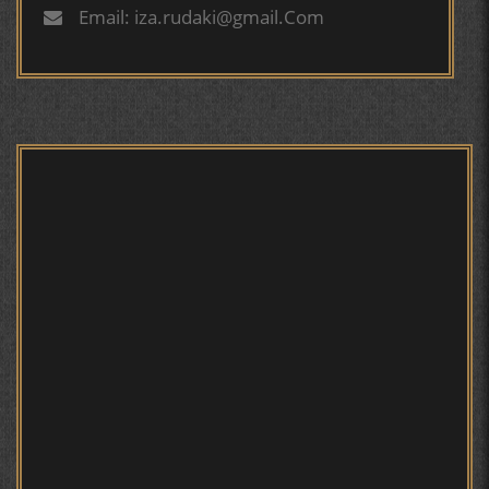
Email: iza.rudaki@gmail.Com
БЕРУНӢ ВА ЁДКАРДИ ҶАШНИ САДА
САНЪАТҲОИ БАДЕИИ МАЪНОӢ ДАР АШЪОРИ
КАМОЛИ ХУҶАНДӢ ЗУЛФИЯ ИСМАТОВА.
МИРЗО ТУРСУНЗОДА – ШОИРИ ВАТАНХОҲ ВА
ИНСОНДӮСТ
ПРЕДПОСЫЛКИ СТАНОВЛЕНИЯ
ФИЛОЛОГИЧЕСКОГО РОМАНА В ТАДЖИКСКОЙ
МУРУВВАТИЁН ДЖ. ДЖ.
МОҲИЯТИ ИҶТИМОИИ ТАСВИР ДАР ШЕЪРИ ҚУТБӢ
КИРОМ