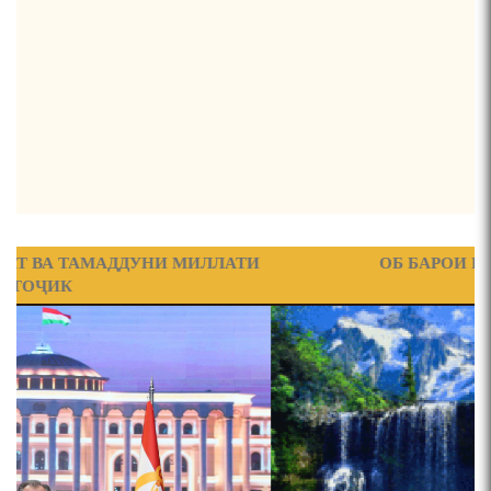
ҚАСИДАИ ГУМШУДАИ РӮДАКӢ ШАМСИДДИН
МУҲАММАДӢ.
ТВ САЁҲӢ: ИНЪИКОСИ ЧОРАБИНӢ БА МУНОСИБАТИ
ҶАШНИ ВАҲДАТИ МИЛЛӢ ДАР АМИТ
ПРЕДПОСЫЛКИ СТАНОВЛЕНИЯ
ФИЛОЛОГИЧЕСКОГО РОМАНА В ТАДЖИКСКОЙ
И
ОБ БАРОИ РУШДИ УСТУВОР
МУРУВВАТИЁН ДЖ. ДЖ.
ВАСФИ МОДАР ДАР НАМУНАҲОИ ОСОРИ ШИФОҲИ
ВОЖАҲОИ НУРОНИИ ШЕЪР АНЗУРАТИ МАЛИКЗОД.