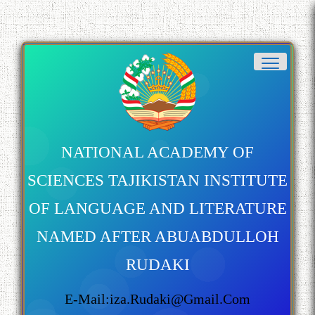
NATIONAL ACADEMY OF
SCIENCES TAJIKISTAN INSTITUTE
OF LANGUAGE AND LITERATURE
NAMED AFTER ABUABDULLOH
RUDAKI
E-Mail:iza.rudaki@gmail.com