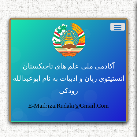
آکادمی ملی علم های تاجیکستان
انستیتوی زبان و ادبیات به نام ابوعبدالله
رودکی
E-Mail:iza.rudaki@gmail.com