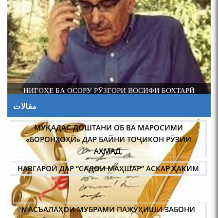
НИГОҲЕ БА ОСОРУ РӮЗГОРИ ВОСИФИ БОХТАРӢ
О
مقالات
МУҚАДАС ДОШТАНИ ОБ ВА МАРОСИМИ
К
«БОРОНХОҲӢ» ДАР БАЙНИ ТОҶИКОН РӮЗИИ
АҲМАД.
НАВГАРОӢ ДАР “САДОИ МАҲШАР” АСКАР ҲАКИМ
МАСЪАЛАҲОИ МУБРАМИ ПАЖӮҲИШИ ЗАБОНИ