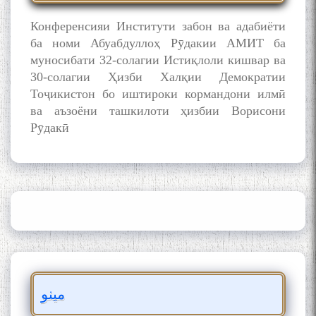
Конференсияи Институти забон ва адабиёти
ба номи Абуабдуллоҳ Рӯдакии АМИТ ба
муносибати 32-солагии Истиқлоли кишвар ва
30-солагии Ҳизби Халқии Демократии
Тоҷикистон бо иштироки кормандони илмӣ
ва аъзоёни ташкилоти ҳизбии Ворисони
Рӯдакӣ
مینو