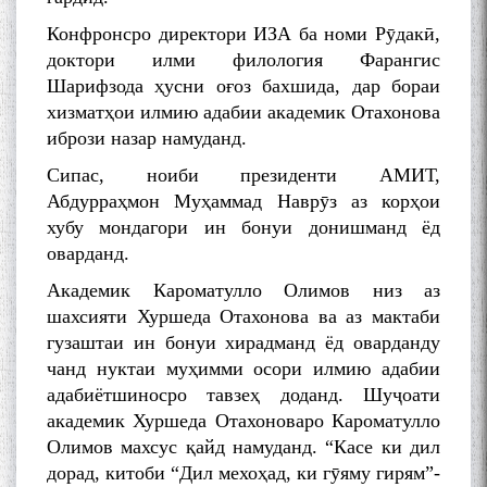
Конфронсро директори ИЗА ба номи Рӯдакӣ,
доктори илми филология Фарангис
Шарифзода ҳусни оғоз бахшида, дар бораи
хизматҳои илмию адабии академик Отахонова
ибрози назар намуданд.
Сипас, ноиби президенти АМИТ,
Абдурраҳмон Муҳаммад Наврӯз аз корҳои
хубу мондагори ин бонуи донишманд ёд
оварданд.
Академик Кароматулло Олимов низ аз
шахсияти Хуршеда Отахонова ва аз мактаби
гузаштаи ин бонуи хирадманд ёд оварданду
чанд нуктаи муҳимми осори илмию адабии
адабиётшиносро тавзеҳ доданд. Шуҷоати
академик Хуршеда Отахоноваро Кароматулло
Олимов махсус қайд намуданд. “Касе ки дил
дорад, китоби “Дил мехоҳад, ки гӯяму гирям”-