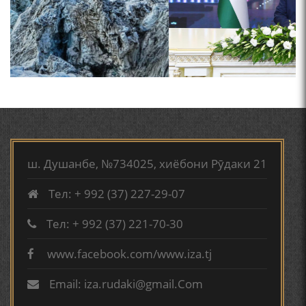
ҚАСИДАИ ГУМШУДАИ РӮДАКӢ ШАМСИДДИН
МУҲАММАДӢ.
ПРЕДПОСЫЛКИ СТАНОВЛЕНИЯ
ФИЛОЛОГИЧЕСКОГО РОМАНА В ТАДЖИКСКОЙ
МУРУВВАТИЁН ДЖ. ДЖ.
ТВ САЁҲӢ: ИНЪИКОСИ ЧОРАБИНӢ БА МУНОСИБАТИ
ҶАШНИ ВАҲДАТИ МИЛЛӢ ДАР АМИТ
ш. Душанбе, №734025, хиёбони Рӯдаки 21
Тел: + 992 (37) 227-29-07
ВАСФИ МОДАР ДАР НАМУНАҲОИ ОСОРИ ШИФОҲИ
Тел: + 992 (37) 221-70-30
www.facebook.com/www.iza.tj
ВОЖАҲОИ НУРОНИИ ШЕЪР АНЗУРАТИ МАЛИКЗОД.
Email: iza.rudaki@gmail.Com