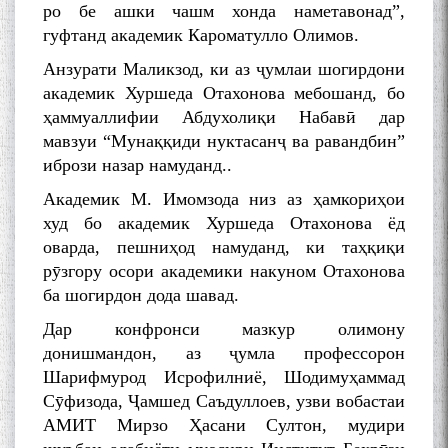
ро бе ашки чашм хонда наметавонад”,
гуфтанд академик Кароматулло Олимов.
Анзурати Маликзод, ки аз ҷумлаи шогирдони
академик Хуршеда Отахонова мебошанд, бо
ҳаммуаллифии Абдухолиқи Набавӣ дар
мавзуи “Мунаққиди нуктасанҷ ва равандбин”
ибрози назар намуданд..
Академик М. Имомзода низ аз ҳамкориҳои
худ бо академик Хуршеда Отахонова ёд
оварда, пешниҳод намуданд, ки таҳқиқи
рӯзгору осори академики накуном Отахонова
ба шогирдон дода шавад.
Дар конфронси мазкур олимону
донишмандон, аз ҷумла профессорон
Шарифмурод Исрофилниё, Шодимуҳаммад
Сӯфизода, Ҷамшед Саъдуллоев, узви вобастаи
АМИТ Мирзо Ҳасани Султон, мудири