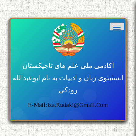
آکادمی ملی علم های تاجیکستان
انستیتوی زبان و ادبیات به نام ابوعبدالله
رودکی
E-Mail:iza.rudaki@gmail.com