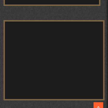
ТАСАВВУРИ МАРДУМ ДАР ХУСУСИ ИШҚИ РӮДАКӢ
ФАРИДУН ИСМОИЛОВ.
СЕҲРИ СУХАН ВА ҚУДРАТИ БАЁНИ УСТОД АЙНӢ
АБУАБДУЛЛОҲИ РӮДАКӢ ДАР ТАҲҚИҚИ ТОҶИДДИН
МАРДОНӢ УМРИДДИН ЮСУФӢ ИНСТИТУТИ ЗАБОН
ВА АДАБИЁТИ БА НОМИ РӮДАКИИ АМИТ
КИРОМИ БУХОРӢ ШОИРИ ИНСОНДӮСТ УСМОНОВА
ГУЛБАҲОР.
ТАҶАССУМИ ҲАСБИ ҲОЛ ДАР ҒАЗАЛИЁТИ КИРОМИ
БУХОРОӢ УСМОНОВА Г.Ф.
БЕРУНӢ ВА НАВРӮЗИ АҶАМ