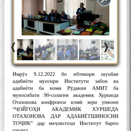
Имрӯз 9.12.2022 бо ибтикори шуъбаи
адабиёти муосири Институти забон ва
адабиёти ба номи Рӯдакии АМИТ ба
муносибати 90-солагии академик Хуршеда
Отахонова конфронси илмӣ зери унвони
“ҶОЙГОҲИ АКАДЕМИК ХУРШЕДА
ОТАХОНОВА ДАР АДАБИЁТШИНОСИИ
ТОҶИК” дар маҷлисгоҳи Институт барпо
гардид.