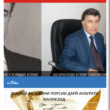
И
АБАРМАРДИ ИЛМИ ЗАБОНШИНОСИИ ТОҶИК
مقالات
ДАҚИҚӢ ВА ЗАБОНИ ПОРСИИ ДАРӢ АНЗУРАТИ
МАЛИКЗОД.