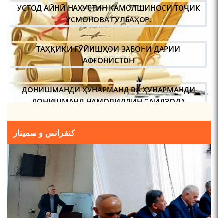
УСТОД АЙНӢ НАХУСТИН КАМОЛШИНОСИ ТОҶИК
УСМОНОВА ГУЛБАҲОР.
ТАҲҚИҚИ ГӮЙИШҲОИ ЗАБОНИ ДАРИИ
АФҒОНИСТОН
ДОНИШМАНДИ ҲУНАРМАНД ВА ҲУНАРМАНДИ
ДОНИШМАНД ҶАМОЛИДДИН САИДЗОДА
МУҚАДАС ДОШТАНИ ОБ ВА МАРОСИМИ
کنفرانس و سمینار
«БОРОНХОҲӢ» ДАР БАЙНИ ТОҶИКОН РӮЗИИ
АҲМАД.
МАСЪАЛАҲОИ МУБРАМИ ПАЖӮҲИШИ ЗАБОНИ
ТОҶИКӢ ДАР ДАВРОНИ ИСТИҚЛОЛ С. НАЗАРЗОДА
НАВГАРОӢ ДАР “САДОИ МАҲШАР” АСКАР ҲАКИМ