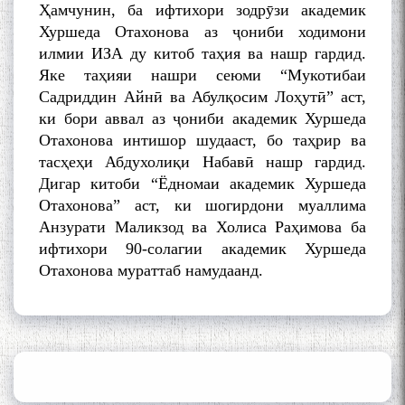
Ҳамчунин, ба ифтихори зодрӯзи академик
Хуршеда Отахонова аз ҷониби ходимони
илмии ИЗА ду китоб таҳия ва нашр гардид.
Яке таҳияи нашри сеюми “Мукотибаи
Садриддин Айнӣ ва Абулқосим Лоҳутӣ” аст,
ки бори аввал аз ҷониби академик Хуршеда
Отахонова интишор шудааст, бо таҳрир ва
тасҳеҳи Абдухолиқи Набавӣ нашр гардид.
Дигар китоби “Ёдномаи академик Хуршеда
Отахонова” аст, ки шогирдони муаллима
Анзурати Маликзод ва Холиса Раҳимова ба
ифтихори 90-солагии академик Хуршеда
Отахонова мураттаб намудаанд.