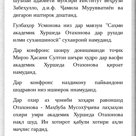
шуъбаи адабиёти муосири Институт Беҳрӯзи
Забеҳулло, д.и.ф. Ҷамила Мурувватиён ва
дигарон иштирок доштанд.
Гулбаҳор Усмонова низ дар мавзуи "Саҳми
академик Хуршеда Отахонова дар рушди
илми суханшиносӣ" суханронӣ намуданд.
Дар конфронс шоиру донишманди тоҷик
Мирзо Ҳасани Султон шеъри худро дар васфи
академик Хуршеда Отахонова қироат
намуданд.
Дар конфронс наздикону пайвандони
шодравон низ ишиирок ннамуданд.
Дар охир аз ҷониби хоҳари равоншод
Отахонова - Маҳбуба Мусохӯҷаева лаҳзаҳои
охири умри академик Хуршеда Отахонова
нақл шуд. Ин хотирот қабули хотири аҳли
маҷлис гардид.