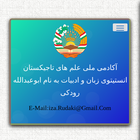
آکادمی ملی علم های تاجیکستان
انستیتوی زبان و ادبیات به نام ابوعبدالله
رودکی
E-Mail:iza.rudaki@gmail.com