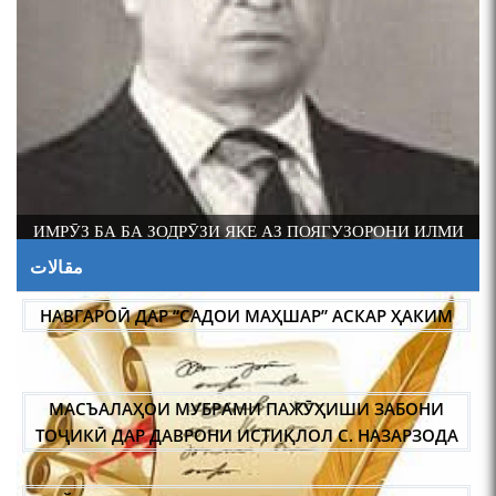
И
АБАРМАРДИ ИЛМИ ЗАБОНШИНОСИИ ТОҶИК
مقالات
НАВГАРОӢ ДАР “САДОИ МАҲШАР” АСКАР ҲАКИМ
МАСЪАЛАҲОИ МУБРАМИ ПАЖӮҲИШИ ЗАБОНИ
ТОҶИКӢ ДАР ДАВРОНИ ИСТИҚЛОЛ С. НАЗАРЗОДА