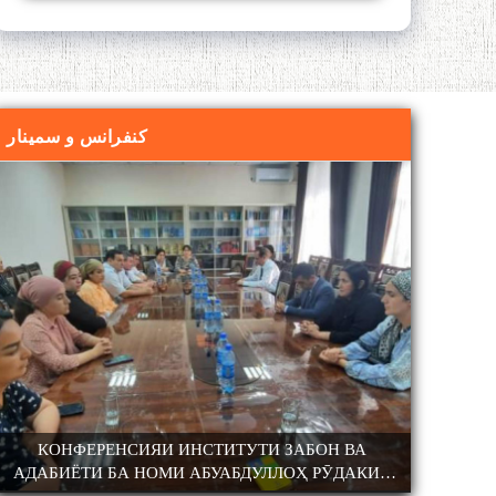
کنفرانس و سمینار
ОЛИМ ВА ПЕДАГОГИ БУЗУРГ
КОНФЕРЕНСИЯИ ИНСТИТУТИ ЗАБОН ВА
КОНФЕР
АДАБИЁТИ БА НОМИ АБУАБДУЛЛОҲ РӮДАКИИ
100-С