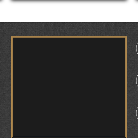
ДАР ДУШАНБЕ КОНФЕРЕНСИЯИ
БАЙНАЛМИЛАЛӢ ДОИР ШУД
ҚАСИДАИ ГУМШУДАИ РӮДАКӢ ШАМСИДДИН
МУҲАММАДӢ.
ТВ САЁҲӢ: ИНЪИКОСИ ЧОРАБИНӢ БА
МУНОСИБАТИ ҶАШНИ ВАҲДАТИ МИЛЛӢ ДАР
АМИТ
ПРЕДПОСЫЛКИ СТАНОВЛЕНИЯ
ФИЛОЛОГИЧЕСКОГО РОМАНА В ТАДЖИКСКОЙ
МУРУВВАТИЁН ДЖ. ДЖ.
ВАСФИ МОДАР ДАР НАМУНАҲОИ ОСОРИ
ШИФОҲИ
ВОЖАҲОИ НУРОНИИ ШЕЪР АНЗУРАТИ
МАЛИКЗОД.