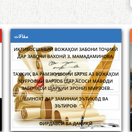
مقالات
ИҚТИБОСШАВИИ ВОЖАҲОИ ЗАБОНИ ТОҶИКӢ
ДАР ЗАБОНИ ВАХОНӢ З. МАМАДАМИНОВА.
ТАҲҚИҚ ВА РАМЗКУШОИИ БАРХЕ АЗ ВОЖАҲОИ
ҶУҒРОФИИ ВАРЗОБ (ДАР АСОСИ МАВОДИ
ЗАБОНҲОИ ШАРҚИИ ЭРОНӢ) МИРЗОЕВ
САЙФИДДИН ҶАБОРОВИЧ.
ШИНОХТ ДАР ЗАМИНАИ ЭЪТИҚОД ВА
ЭЪТИРОФ
ҲУСНИ МАЪНӢ НАГУЗОРАД, КИ ТУ АЗ ЁД РАВӢ
«ШОҲНОМА»-И ФИРДАВСӢ-МУҲИМТАРИН
ФИРДАВСӢ ВА ДАҚИҚӢ
ОСОРИ АДАБИИ ЗАБОНИ ТОҶИКӢ ВА ҶАҲОН.