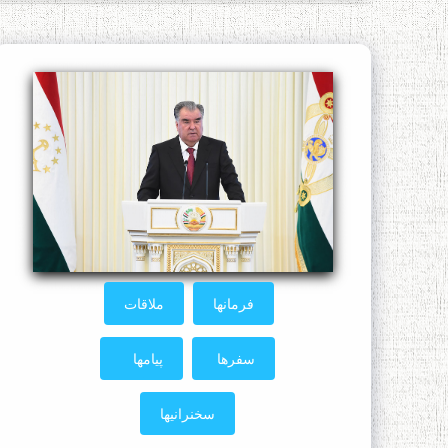
فرمانها
ملاقات
سفرها
پیامها
سخنرانیها