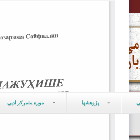
ی
پژوهشها
موزه متمرکز ادبی