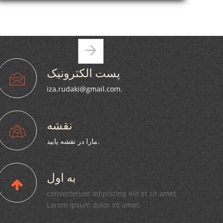
АМИТ БА МУНОСИБАТИ 32-СОЛАГИИ
ИСТИҚЛОЛИ КИШВАР ВА 30-СОЛАГИИ ҲИЗБИ
ХАЛҚИИ ДЕМОКРАТИИ ТОҶИКИСТОН БО
ИШТИРОКИ КОРМАНДОНИ ИЛМӢ ВА АЪЗОЁНИ
صفحه‌ها
ТАШКИЛОТИ ҲИЗБИИ ВОРИСОНИ РӮДАКӢ
پست الکترونیک
iza.rudaki@gmail.com.
نقشه
مارا در نقشه یابید.
به اول
consectetuer adipiscing elit et sit amet
Lorem ipsum dolor sit amet.