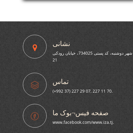
АДАБИЁТ МИРЗО МУЛЛОАҲМАД САХТ
АНДУҲГИН БУДА, БА НАЗДИКОНУ ПАЙВАНДОНИ
МАРҲУМ САБРИ ҶАМИЛ ОРЗУМАНД АСТ.
نشانی
شهر دوشنبه، کد پستی 734025، خیابان رودکی
21
تماس
(+992 37) 227 29 07, 227 11 70.
صفحه فیس¬بوک ما
www.facebook.com/www.iza.tj.