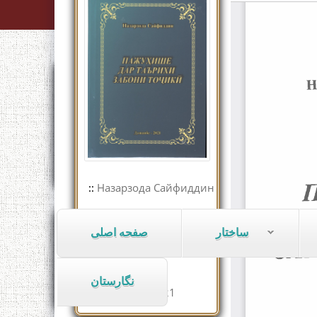
Назарзода Сайфиддин
::
Маҷидов Ҳ.
::
ساختار
صفحه اصلی
978-99975-74-93-0
ISBN:
589
Саҳифа:
نگارستان
2021
Соли нашр: