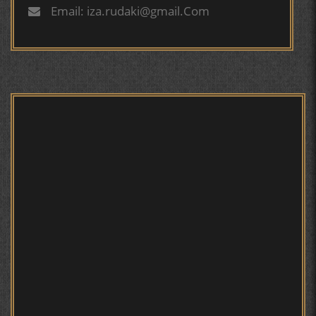
БУХОРОӢ УСМОНОВА Г.Ф.
Email: iza.rudaki@gmail.Com
БЕРУНӢ ВА НАВРӮЗИ АҶАМ
БЕРУНӢ ВА ЁДКАРДИ ҶАШНИ САДА
САНЪАТҲОИ БАДЕИИ МАЪНОӢ ДАР АШЪОРИ
КАМОЛИ ХУҶАНДӢ ЗУЛФИЯ ИСМАТОВА.
МИРЗО ТУРСУНЗОДА – ШОИРИ ВАТАНХОҲ ВА
ИНСОНДӮСТ
ПРЕДПОСЫЛКИ СТАНОВЛЕНИЯ
ФИЛОЛОГИЧЕСКОГО РОМАНА В ТАДЖИКСКОЙ