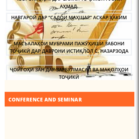
Pages
…
…
МАСЪАЛАҲОИ МУБРАМИ ПАЖӮҲИШИ ЗАБОНИ
ТОҶИКӢ ДАР ДАВРОНИ ИСТИҚЛОЛ С. НАЗАРЗОДА
ҶОЙГОҲИ ЗАН ДАР ЗАРБУЛМАСАЛ ВА МАҚОЛҲОИ
ТОҶИКӢ
ИҚТИБОСШАВИИ ВОЖАҲОИ ЗАБОНИ ТОҶИКӢ ДАР
ЗАБОНИ ВАХОНӢ З. МАМАДАМИНОВА.
ТАҲҚИҚ ВА РАМЗКУШОИИ БАРХЕ АЗ ВОЖАҲОИ
CONFERENCE AND SEMINAR
ҶУҒРОФИИ ВАРЗОБ (ДАР АСОСИ МАВОДИ
ЗАБОНҲОИ ШАРҚИИ ЭРОНӢ) МИРЗОЕВ
САЙФИДДИН ҶАБОРОВИЧ.
ШИНОХТ ДАР ЗАМИНАИ ЭЪТИҚОД ВА ЭЪТИРОФ