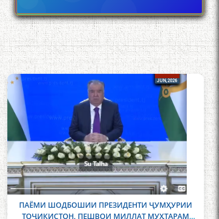
26
26
JUN, 2026
ПАЁМИ ШОДБОШИИ ПРЕЗИДЕНТИ ҶУМҲУРИИ
ТОҶИКИСТОН, ПЕШВОИ МИЛЛАТ МУҲТАРАМ