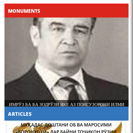
MONUMENTS
ИМРӮЗ БА БА ЗОДРӮЗИ ЯКЕ АЗ ПОЯГУЗОРОНИ ИЛМИ
ФОЛКЛОРШИНОСИИ ТОҶИК АКАДЕМИК РАҶАБ
ARTICLES
АМОНОВ САД СОЛ ПУР ШУД.
НАВГАРОӢ ДАР “САДОИ МАҲШАР” АСКАР ҲАКИМ