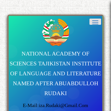
NATIONAL ACADEMY OF
SCIENCES TAJIKISTAN INSTITUTE
OF LANGUAGE AND LITERATURE
NAMED AFTER ABUABDULLOH
RUDAKI
E-Mail:iza.rudaki@gmail.com