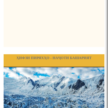
ФИРДАВСӢ ВА ДАҚИҚӢ
ҚАСИДАИ ГУМШУДАИ РӮДАКӢ ШАМСИДДИН
МУҲАММАДӢ.
ТВ САЁҲӢ: ИНЪИКОСИ ЧОРАБИНӢ БА МУНОСИБАТИ
ҶАШНИ ВАҲДАТИ МИЛЛӢ ДАР АМИТ
ҲИФЗИ ПИРЯХҲО - НАҶОТИ БАШАРИЯТ
ПРЕДПОСЫЛКИ СТАНОВЛЕНИЯ
ФИЛОЛОГИЧЕСКОГО РОМАНА В ТАДЖИКСКОЙ
МУРУВВАТИЁН ДЖ. ДЖ.
ВАСФИ МОДАР ДАР НАМУНАҲОИ ОСОРИ ШИФОҲИ