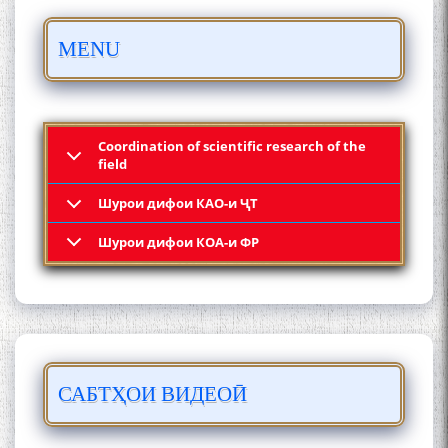
Осорхонаи адабии
MENU
Муҳаммадҷон Раҳимӣ
Coordination of scientific research of the
field
Шурои дифои КАО-и ҶТ
Қадамҷо: Муҳаммадҷон
Шурои дифои КОА-и ФР
Раҳимӣ
САБТҲОИ ВИДЕОӢ
ЛОҲУТӢ - ФИЛМИ
МУСТАНАД