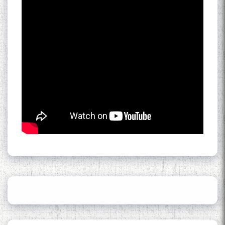
Кадамчо Худои Шарифзода
Сайре дар Осорхона
Муҳаммадҷон Раҳимӣ