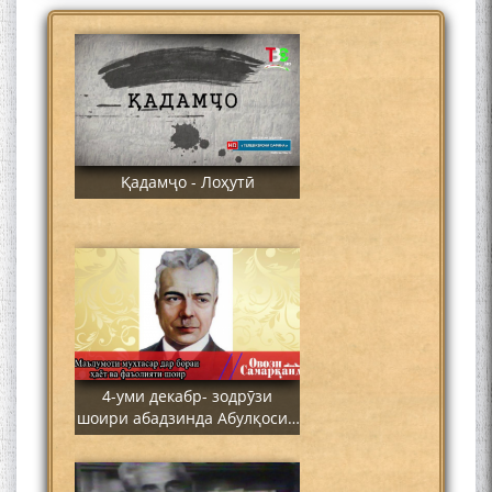
Қадамҷо - Лоҳутӣ
4-уми декабр- зодрӯзи
шоири абадзинда Абулқосим
Лоҳутӣ