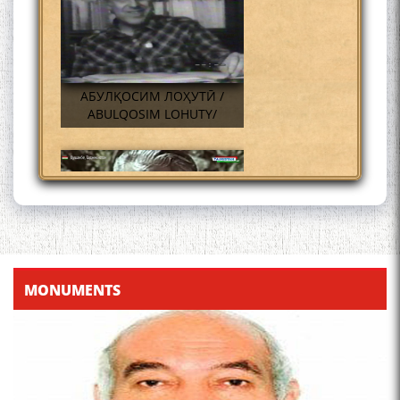
АБУЛҚОСИМ ЛОҲУТӢ /
ABULQOSIM LOHUTY/
Что знают в Ташкенте о
Мирзо Турсунзаде, чьим
MONUMENTS
именем назвали станцию
метро?