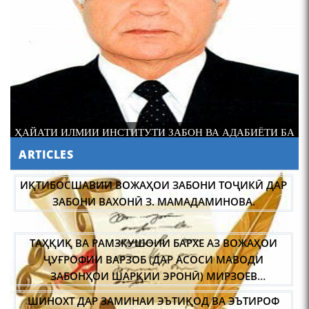
Осорхонаи Мирзо
Турсунзода Каратог
ҲАЙАТИ ИЛМИИ ИНСТИТУТИ ЗАБОН ВА АДАБИЁТИ БА
НОМИ РӮДАКИИ АМИТ АЗ МАРГИ ХОДИМИ КАЛОНИ
ARTICLES
ИЛМИИ ШУЪБАИ ТАЪРИХИ АДАБИЁТ МИРЗО
110 солагии шоири халқии
МУЛЛОАҲМАД САХТ АНДУҲГИН БУДА, БА НАЗДИКОНУ
Тоҷикистон Мирзо
ИҚТИБОСШАВИИ ВОЖАҲОИ ЗАБОНИ ТОҶИКӢ ДАР
ПАЙВАНДОНИ МАРҲУМ САБРИ ҶАМИЛ ОРЗУМАНД
Турсунзода / Mirzo
ЗАБОНИ ВАХОНӢ З. МАМАДАМИНОВА.
АСТ.
Tursunzoda
ТАҲҚИҚ ВА РАМЗКУШОИИ БАРХЕ АЗ ВОЖАҲОИ
ҶУҒРОФИИ ВАРЗОБ (ДАР АСОСИ МАВОДИ
ЗАБОНҲОИ ШАРҚИИ ЭРОНӢ) МИРЗОЕВ
САЙФИДДИН ҶАБОРОВИЧ.
ШИНОХТ ДАР ЗАМИНАИ ЭЪТИҚОД ВА ЭЪТИРОФ
ЧЕХРАХОИ АСЛИИ МИРЗО