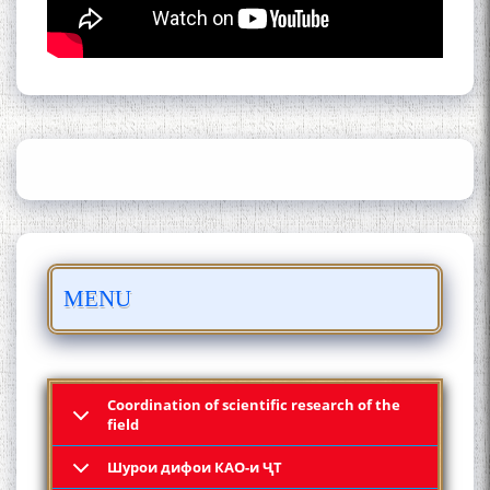
ШАРҲИ МУЛОҚОТ БО АҲЛИ
ИЛМ ВА МАОРИФИ КИШВАР
АЗ ҶОНИБИ ОЛИМОНИ
АКАДЕМИЯИ МИЛЛИИ
ИЛМҲОИ ТОҶИКИСТОН
БО 4 000 000 СОМОНӢ
MENU
ПАЙКАРА ВА ОСОРХОНАИ
МӮЪМИН ҚАНОАТ СОХТА
ШУД!
Coordination of scientific research of the
field
Шурои дифои КАО-и ҶТ
Кадамчо Худои Шарифзода