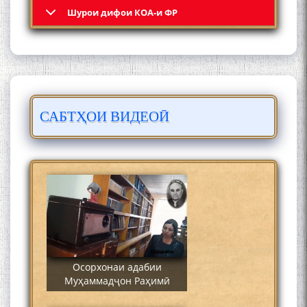
Шурои дифои КОА-и ФР
САБТҲОИ ВИДЕОӢ
Сайре дар Осорхона
Муҳаммадҷон Раҳимӣ
Осорхонаи адабии
Муҳаммадҷон Раҳимӣ