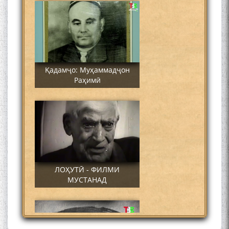
Қадамҷо: Муҳаммадҷон
Раҳимӣ
ЛОҲУТӢ - ФИЛМИ
МУСТАНАД