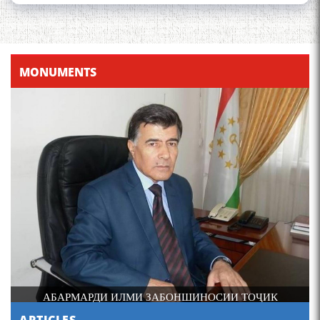
Қадамҷо - Лоҳутӣ
MONUMENTS
4-уми декабр- зодрӯзи
шоири абадзинда Абулқосим
Лоҳутӣ
И
АБАРМАРДИ ИЛМИ ЗАБОНШИНОСИИ ТОҶИК