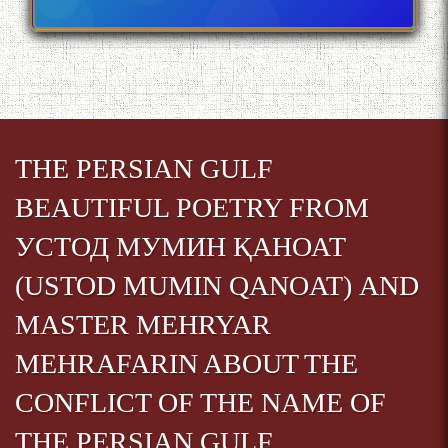
МУТАФАККИР ВА ОРИФИ
ЗАБОНУ АДАБИ ТОҶИК
THE PERSIAN GULF
به عبارت دیگر: گفتگو با مومن
قناعت Mumin Qanoat
BEAUTIFUL POETRY FROM
УСТОД МУМИН ҚАНОАТ
(USTOD MUMIN QANOAT) AND
MASTER MEHRYAR
MEHRAFARIN ABOUT THE
Сухбати навқаламон бо
Муъмин Қаноат\Meeting of
CONFLICT OF THE NAME OF
young talents with Mumyin
Kanoat
THE PERSIAN GULF