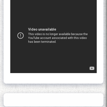
Қадамҷо: Муҳаммадҷон
Раҳимӣ
ЛОҲУТӢ - ФИЛМИ
МУСТАНАД