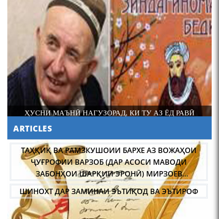
Мирзо Турсунзода-
"Кахрамони Точикистон"
А
ҲУСНИ МАЪНӢ НАГУЗОРАД, КИ ТУ АЗ ЁД РАВӢ
ARTICLES
МИРЗО ТУРСУНЗОДА
НУ
ТАРЧУМАИ ХОЛ/MIRZO
ТАҲҚИҚ ВА РАМЗКУШОИИ БАРХЕ АЗ ВОЖАҲОИ
TURSUNZODA BIOGRAFIYA
ҶУҒРОФИИ ВАРЗОБ (ДАР АСОСИ МАВОДИ
ЗАБОНҲОИ ШАРҚИИ ЭРОНӢ) МИРЗОЕВ
САЙФИДДИН ҶАБОРОВИЧ.
ШИНОХТ ДАР ЗАМИНАИ ЭЪТИҚОД ВА ЭЪТИРОФ