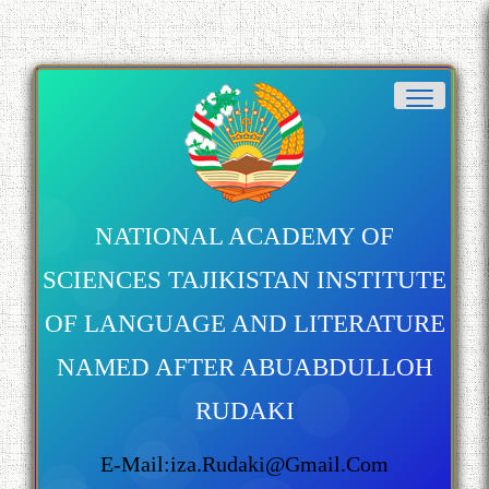
ШАРҲИ МУЛОҚОТ БО АҲЛИ
ИЛМ ВА МАОРИФИ КИШВАР
АЗ ҶОНИБИ ОЛИМОНИ
АКАДЕМИЯИ МИЛЛИИ
ИЛМҲОИ ТОҶИКИСТОН
NATIONAL ACADEMY OF
БО 4 000 000 СОМОНӢ
SCIENCES TAJIKISTAN INSTITUTE
ПАЙКАРА ВА ОСОРХОНАИ
МӮЪМИН ҚАНОАТ СОХТА
OF LANGUAGE AND LITERATURE
ШУД!
NAMED AFTER ABUABDULLOH
RUDAKI
E-Mail:iza.rudaki@gmail.com
Кадамчо Худои Шарифзода