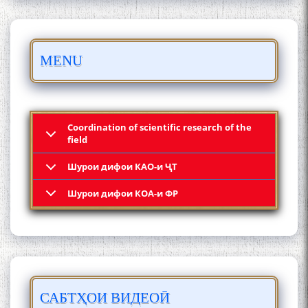
Қадамҷо - Лоҳутӣ
MENU
Coordination of scientific research of the
field
Шурои дифои КАО-и ҶТ
4-уми декабр- зодрӯзи
Шурои дифои КОА-и ФР
шоири абадзинда Абулқосим
Лоҳутӣ
САБТҲОИ ВИДЕОӢ