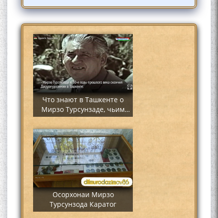
АБУЛҚОСИМ ЛОҲУТӢ /
ABULQOSIM LOHUTY/
Что знают в Ташкенте о
Мирзо Турсунзаде, чьим
именем назвали станцию
метро?
Осорхонаи Мирзо
Турсунзода Каратог