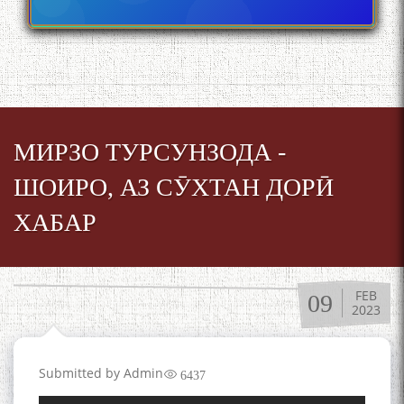
МИРЗО ТУРСУНЗОДА -
Сайре дар Осорхона
ШОИРО, АЗ СӮХТАН ДОРӢ
Муҳаммадҷон Раҳимӣ
ХАБАР
FEB
09
2023
Осорхонаи адабии
Муҳаммадҷон Раҳимӣ
Submitted by
Admin
6437