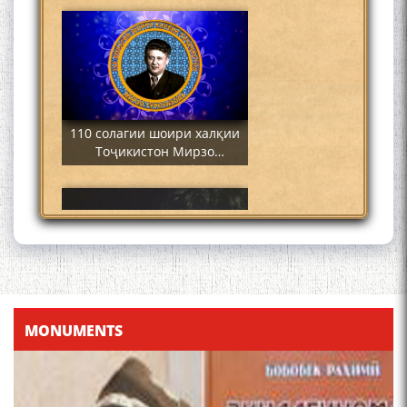
110 солагии шоири халқии
Тоҷикистон Мирзо
Турсунзода / Mirzo
Tursunzoda
ЧЕХРАХОИ АСЛИИ МИРЗО
ТУРСУНЗОДА
MONUMENTS