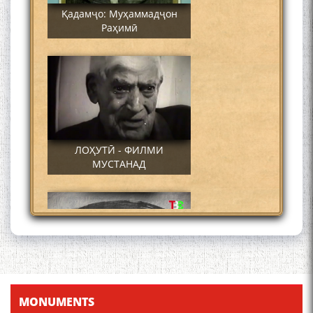
Қадамҷо: Муҳаммадҷон
Раҳимӣ
ЛОҲУТӢ - ФИЛМИ
МУСТАНАД
Қадамҷо - Лоҳутӣ
MONUMENTS