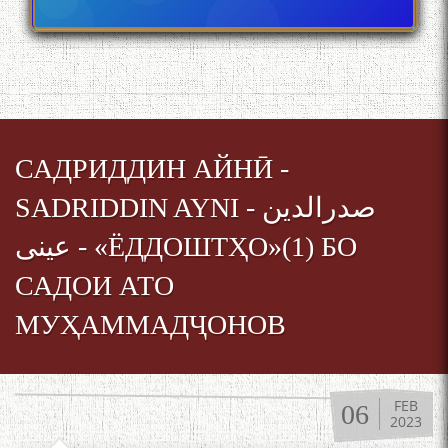
به عبارت دیگر: گفتگو با مومن
قناعت Mumin Qanoat
САДРИДДИН АЙНӢ -
SADRIDDIN AYNI - صدرالدین
عینی - «ЁДДОШТҲО»(1) БО
Сухбати навқаламон бо
Муъмин Қаноат\Meeting of
САДОИ АТО
young talents with Mumyin
Kanoat
МУҲАММАДҶОНОВ
FEB
06
2023
The Persian Gulf Beautiful