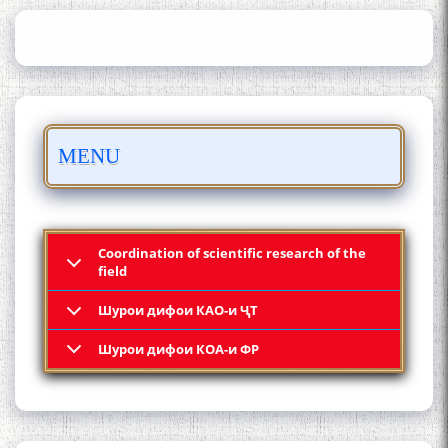
АКАДЕМИЯИ МИЛЛИИ
ИЛМҲОИ ТОҶИКИСТОН
БО 4 000 000 СОМОНӢ
MENU
ПАЙКАРА ВА ОСОРХОНАИ
МӮЪМИН ҚАНОАТ СОХТА
ШУД!
Coordination of scientific research of the
field
Шурои дифои КАО-и ҶТ
Кадамчо Худои Шарифзода
Шурои дифои КОА-и ФР