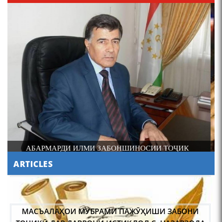
4-уми декабр- зодрӯзи
шоири абадзинда Абулқосим
Лоҳутӣ
ДОНИШМАНДИ ҲУНАРМАНД ВА ҲУНАРМАНДИ
ДОНИШМАНД
ARTICLES
АБУЛҚОСИМ ЛОҲУТӢ /
ABULQOSIM LOHUTY/
МАСЪАЛАҲОИ МУБРАМИ ПАЖӮҲИШИ ЗАБОНИ
ТОҶИКӢ ДАР ДАВРОНИ ИСТИҚЛОЛ С. НАЗАРЗОДА