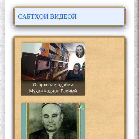
САБТҲОИ ВИДЕОӢ
Сайре дар Осорхона
Муҳаммадҷон Раҳимӣ
Осорхонаи адабии
Муҳаммадҷон Раҳимӣ