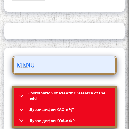
Сайре дар Осорхона
Муҳаммадҷон Раҳимӣ
Осорхонаи адабии
MENU
Муҳаммадҷон Раҳимӣ
Coordination of scientific research of the
field
Шурои дифои КАО-и ҶТ
Қадамҷо: Муҳаммадҷон
Шурои дифои КОА-и ФР
Раҳимӣ