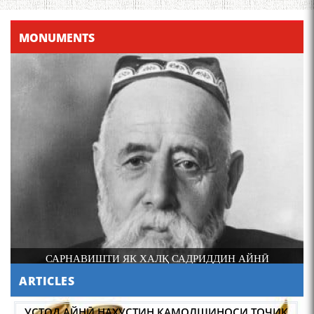
Что знают в Ташкенте о
Мирзо Турсунзаде, чьим
MONUMENTS
именем назвали станцию
метро?
Осорхонаи Мирзо
Турсунзода Каратог
УСТОД АЙНӢ НАХУСТИН КАМОЛШИНОСИ ТОҶИК
САРНАВИШТИ ЯК ХАЛҚ САДРИДДИН АЙНӢ
УСМОНОВА ГУЛБАҲОР.
ARTICLES
110 солагии шоири халқии
Тоҷикистон Мирзо