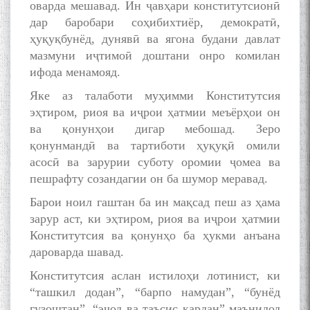
оварда мешавад. Ин ҷавҳари конститутсионӣ
дар баробари соҳибихтиёр, демократӣ,
ҳуқуқбунёд, дунявӣ ва ягона будани давлат
мазмуни иҷтимоӣ доштани онро комилан
ифода менамояд.
Яке аз талаботи муҳимми Конститутсия
эҳтиром, риоя ва иҷрои ҳатмии меъёрҳои он
ва қонунҳои дигар мебошад. Зеро
қонунмандӣ ва тартиботи ҳуқуқӣ омили
асосӣ ва зарурии суботу оромии ҷомеа ва
пешрафту созандагии он ба шумор меравад.
Барои ноил гаштан ба ин мақсад пеш аз ҳама
зарур аст, ки эҳтиром, риоя ва иҷрои ҳатмии
Конститутсия ва қонунҳо ба ҳукми анъана
дароварда шавад.
Конститутсия аслан истилоҳи лотинист, ки
“ташкил додан”, “барпо намудан”, “бунёд
гузоштан”, “эҷод ва таъсис кардан” маънидод