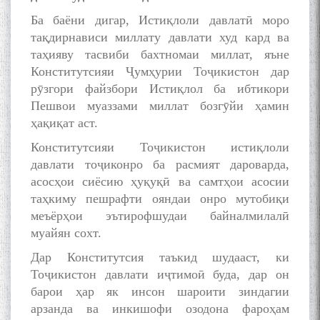
Ба баёни дигар, Истиқлоли давлатӣ моро
тақдирнависи миллату давлати худ кард ва
таҳияву тасвиби бахтномаи миллат, яъне
Конститутсияи Ҷумҳурии Тоҷикистон дар
рӯзгори файзбори Истиқлол ба ибтикори
Пешвои муаззами миллат бозгӯйи ҳамин
ҳақиқат аст.
Конститутсияи Тоҷикистон истиқлоли
давлати тоҷиконро ба расмият дароварда,
асосҳои сиёсию ҳуқуқӣ ва самтҳои асосии
таҳкиму пешрафти ояндаи онро мутобиқи
меъёрҳои эътирофшудаи байналмилалӣ
муайян сохт.
Дар Конститутсия таъкид шудааст, ки
Тоҷикистон давлати иҷтимоӣ буда, дар он
барои ҳар як инсон шароити зиндагии
арзанда ва инкишофи озодона фароҳам