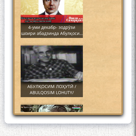
4-уми декабр- зодрӯзи
шоири абадзинда Абулқосим
Лоҳутӣ
АБУЛҚОСИМ ЛОҲУТӢ /
ABULQOSIM LOHUTY/