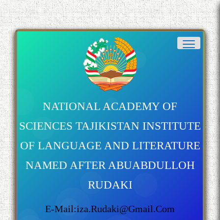
NATIONAL ACADEMY OF
SCIENCES TAJIKISTAN INSTITUTE
OF LANGUAGE AND LITERATURE
NAMED AFTER ABUABDULLOH
RUDAKI
E-Mail:iza.rudaki@gmail.com