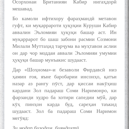
Осорхонаи Британияи Кабир нигаҳдорӣ
قناعت Mumin Qanoat
мешавад.
Бо камоли ифтихору фараҳмандӣ метавон
гуфт, ки муқаррароти ҳуқуқии Куруши Кабир
аввалин Эъломияи ҳуқуқи башар аст. Ин
муқаррарот бо шаш забони расмии Созмони
Милали Муттаҳид тарҷума ва муҳтавои аслии
он дар чор моддаи аввали Эъломияи умумии
Сухбати навқаламон бо
Муъмин Қаноат\Meeting of
ҳуқуқи башар мунъакис шудааст.
young talents with Mumyin
Дар «Шоҳнома»-и безаволи Фирдавсӣ низ
Kanoat
ҳамин ғоя, яъне баробарии инсонҳо, қатъи
назар аз рангу пӯст, дар қиссаи накӯҳиш
кардани Зол падараш Соми Наримонро, ки
фарзанди худро ба хотири сапедии мӯй, дар
кӯҳ пинҳон карда буд, сареҳан таъкид
The Persian Gulf Beautiful
шудааст. Зол ба падараш Соми Наримон
poetry from Устод Мумин
мегӯяд:
Қаноат (Ustod Mumin Qanoat)
and Master Mehryar
Зи модар бизодам, бияндохтӣ,