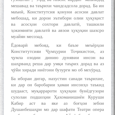
мешавад ва таърихи чандсадсола дорад. Ба ин
маънӣ, Конститутсия қонуни асосии давлат
мебошад, ки дорои эътибори олии ҳуқуқист
ва асосҳои сохтори давлатӣ, ташкили
ҳокимияти давлатӣ ва авзои ҳуқуқии шахсро
муайян месозад.
Ёдоварӣ мебояд, ки баъзе меъёрҳои
Конститутсияи Ҷумҳурии Тоҷикистон, аз
ҷумла озодии динию дунявии инсон ва
шаҳрванд реша дар умқи таърих дорад ва аз
ҷӯйи хиради ниёгони бузурги мо об мехӯрад.
БА МУНОСИБАТИ
Ба ибораи дигар, нахустин санади таърихие,
БУЗУРГДОШТИ РӮЗИ РӮДАКӢ
ки дар он баробарии ҳамаи инсонҳо таъкид
шудааст, муқаррароти ҳуқуқии бунёдгузори
сулолаи подшоҳии Ҳахоманишиён Куруши
Кабир аст ва яке аз боғҳои зебои
Душанбешаҳри мо дар шафати Театри опера