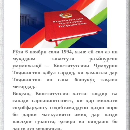
Рӯзи 6 ноябри соли 1994, яъне сӣ сол аз ин
муқаддам тавассути раъйпурсии
умумихалқӣ – Конститутсияи Ҷумҳурии
Тоҷикистон қабул гардид, ки ҳамасола дар
Тоҷикистон ин сана бошукӯҳ таҷлил
мегардад.
Воқеан, Конститутсия хатти тақдир ва
санади сарнавиштсозест, ки ҳар миллати
соҳибфарҳангу соҳибтамаддуни ҷаҳон онро
бо дарки масъулияти амиқ дар назди
наслҳои гузашта, ҳозира ва ояндааш бо
дасти худ менависад.