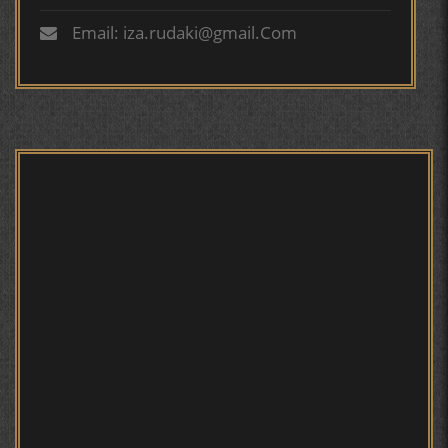
СЕҲРИ СУХАН ВА ҚУДРАТИ БАЁНИ УСТОД АЙНӢ
ТУРСУНЗОДА.ДОСТОНИ
Email: iza.rudaki@gmail.Com
"ЧОНИ ШИРИН".ДАР
КИРОАТИ РОВИИ МУМТОЗ
ФИРУЗИ УМАР 2020
АБУАБДУЛЛОҲИ РӮДАКӢ ДАР ТАҲҚИҚИ ТОҶИДДИН
МАРДОНӢ УМРИДДИН ЮСУФӢ ИНСТИТУТИ ЗАБОН
ВА АДАБИЁТИ БА НОМИ РӮДАКИИ АМИТ
КИРОМИ БУХОРӢ ШОИРИ ИНСОНДӮСТ УСМОНОВА
Мирзо Турсунзода | Ошёни
ГУЛБАҲОР.
дил
ТАҶАССУМИ ҲАСБИ ҲОЛ ДАР ҒАЗАЛИЁТИ КИРОМИ
БУХОРОӢ УСМОНОВА Г.Ф.
БЕРУНӢ ВА НАВРӮЗИ АҶАМ
"Ин қадар ҷангам макун"...
Ёде аз Мирзо Турсунзода
БЕРУНӢ ВА ЁДКАРДИ ҶАШНИ САДА