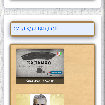
САБТҲОИ ВИДЕОӢ
ЛОҲУТӢ - ФИЛМИ
МУСТАНАД
Қадамҷо - Лоҳутӣ