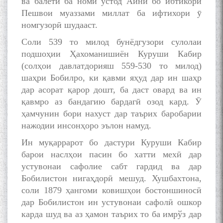
ва балети ба номи устод Айнӣ бо ибтикори
Пешвои муаззами миллат ба ифтихори ӯ
Дар Академияи миллии
номгузорӣ шудааст.
илмҳои Тоҷикистон бахшида
Соли 539 то милод бунёдгузори сулолаи
ба 100-солагии мунаққиду
адабиётшинос Соҳиб
подшоҳии Ҳахоманишиён Куруши Кабир
Табаров ҳамоиши илмӣ-
(солҳои давлатдорияш 559-530 то милод)
назариявӣ баргузор гардид.
шаҳри Бобилро, ки қавми яҳуд дар ин шаҳр
дар асорат қарор дошт, ба даст овард ва ин
қавмро аз бандагию бардагӣ озод кард. Ӯ
ҳамчунин бори нахуст дар таърих баробарии
МАВЛОНО ҶАЛОЛИДДИНИ
нажодии инсонҳоро эълон намуд.
БАЛХӢ БУЗУРГТАРИН
МУТАФАККИР ВА ОРИФИ
Ин муқаррарот бо дастури Куруши Кабир
ЗАБОНУ АДАБИ ТОҶИК
барои наслҳои пасин бо хатти мехӣ дар
устувонаи сафолие сабт гардид ва дар
Бобилистон нигаҳдорӣ мешуд. Хушбахтона,
соли 1879 ҳангоми ковишҳои бостоншиносӣ
дар Бобилистон ин устувонаи сафолӣ ошкор
карда шуд ва аз ҳамон таърих то ба имрўз дар
به عبارت دیگر: گفتگو با مومن