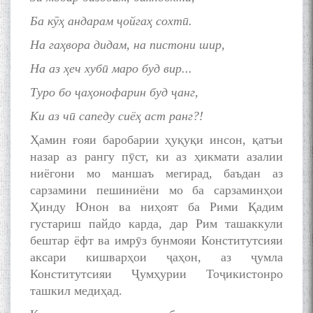
Mehrafarin about the conflict
Ба кӯҳ андарам ҷойгаҳ сохтӣ.
of the name of the Persian
Gulf
На гаҳвора дидам, на пистони шир,
На аз ҳеч хубӣ маро буд вир...
Сайри Дарвоз бо Мӯъмин
Туро бо ҷаҳонофарин буд ҷанг,
Қаноат: Чанор ҳам "гап"
Ки аз чӣ сапеду сиёҳ аст ранг?!
мезанад
Ҳамин ғояи баробарии ҳуқуқи инсон, қатъи
назар аз рангу пӯст, ки аз ҳикмати азалии
ниёгони мо маншаъ мегирад, баъдан аз
сарзамини пешиниёни мо ба сарзаминҳои
Ҳинду Юнон ва ниҳоят ба Рими Қадим
густариш пайдо карда, дар Рим ташаккули
ШАРҲИ МУЛОҚОТ БО АҲЛИ
ИЛМ ВА МАОРИФИ КИШВАР
бештар ёфт ва имрӯз бунмояи Конститутсияи
АЗ ҶОНИБИ ОЛИМОНИ
аксари кишварҳои ҷаҳон, аз ҷумла
АКАДЕМИЯИ МИЛЛИИ
Конститутсияи Ҷумҳурии Тоҷикистонро
ИЛМҲОИ ТОҶИКИСТОН
ташкил медиҳад.