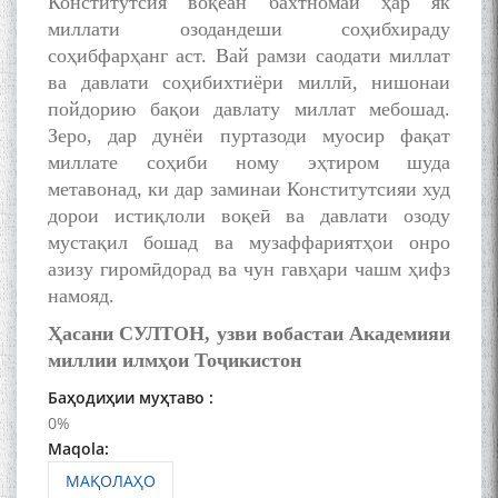
Конститутсия воқеан бахтномаи ҳар як
миллати озодандеши соҳибхираду
соҳибфарҳанг аст. Вай рамзи саодати миллат
БО 4 000 000 СОМОНӢ
ва давлати соҳибихтиёри миллӣ, нишонаи
ПАЙКАРА ВА ОСОРХОНАИ
пойдорию бақои давлату миллат мебошад.
МӮЪМИН ҚАНОАТ СОХТА
Зеро, дар дунёи пуртазоди муосир фақат
ШУД!
миллате соҳиби ному эҳтиром шуда
метавонад, ки дар заминаи Конститутсияи худ
дорои истиқлоли воқеӣ ва давлати озоду
мустақил бошад ва музаффариятҳои онро
азизу гиромӣдорад ва чун гавҳари чашм ҳифз
Кадамчо Худои Шарифзода
намояд.
Ҳасани СУЛТОН, узви вобастаи Академияи
миллии илмҳои Тоҷикистон
Баҳодиҳии муҳтаво :
0%
Maqola:
МАҚОЛАҲО