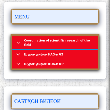
БО 4 000 000 СОМОНӢ
MENU
ПАЙКАРА ВА ОСОРХОНАИ
МӮЪМИН ҚАНОАТ СОХТА
ШУД!
Coordination of scientific research of the
field
Шурои дифои КАО-и ҶТ
Кадамчо Худои Шарифзода
Шурои дифои КОА-и ФР
САБТҲОИ ВИДЕОӢ
Сайре дар Осорхона