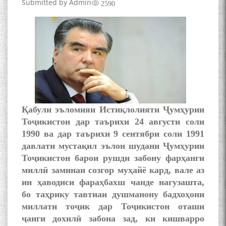
Submitted by
Admin
2590
Қабули эъломияи Истиқлолияти Ҷумҳурии
Тоҷикистон дар таърихи 24 августи соли
1990 ва дар таърихи 9 сентябри соли 1991
давлати мустақил эълон шудани Ҷумҳурии
Тоҷикистон барои рушди забону фарҳанги
миллӣ заминаи созгор муҳайё кард, вале аз
ин ҳаводиси фараҳбахш чанде нагузашта,
бо таҳрику тавтиаи душманону бадхоҳони
миллати тоҷик дар Тоҷикистон оташи
ҷанги дохилӣ забона зад, ки кишварро