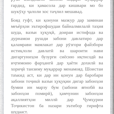
гардид, ки ҳамасола дар кишвари мо бо
шукӯҳу ҷалоли хос таҷлил мешавад.
Бояд гуфт, ки қонуни мазкур дар заминаи
меъёрҳои эътирофшудаи байналмилалӣ таҳия
шуда, вазъи ҳуқуқӣ, доираи истифода ва
дурнамои рушди забони давлатиро дар
қаламрави мамлакат дар рӯзгори файзбори
истиқлоли давлатӣ ва шароити нави
дигаргуниҳои бузурги сиёсию иқтисодӣ ва
иҷтимоию фарҳангӣ дар ҳаёти дохилӣ ва
хориҷӣ танзиму муқаррар менамояд. Шоистаи
таъкид аст, ки дар ин қонун дар баробари
забони тоҷикӣ вазъи ҳуқуқии дигар забонҳои
бумии ин марзу бум (забони яғнобӣ ва
забонҳои помирӣ), ҳамчунин забонҳои
ақаллиятҳои миллӣ дар Ҷумҳурии
Тоҷикистон ба назари эътибор гирифта
шудааст.