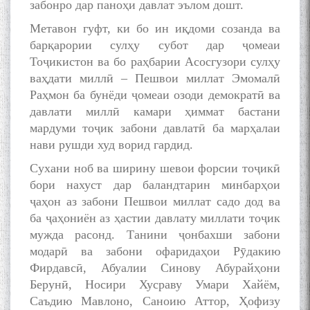
забонро дар паноҳи давлат эълом дошт.
Метавон гуфт, ки бо ин иқдоми созанда ва
барқарории сулҳу субот дар ҷомеаи
Тоҷикистон ва бо раҳбарии Асосгузори сулҳу
ваҳдати миллӣ – Пешвои миллат Эмомалӣ
Раҳмон ба бунёди ҷомеаи озоди демократӣ ва
давлати миллӣ камари ҳиммат бастани
мардуми тоҷик забони давлатӣ ба марҳалаи
нави рушди худ ворид гардид.
Сухани ноб ва ширину шевои форсии тоҷикӣ
бори нахуст дар баландтарин минбарҳои
ҷаҳон аз забони Пешвои миллат садо дод ва
ба ҷаҳониён аз ҳастии давлату миллати тоҷик
мужда расонд. Танини ҷонбахши забони
модарӣ ва забони офаридаҳои Рӯдакию
Фирдавсӣ, Абуалии Синову Абурайҳони
Берунӣ, Носири Хусраву Умари Хайём,
Саъдию Мавлоно, Саноию Аттор, Ҳофизу