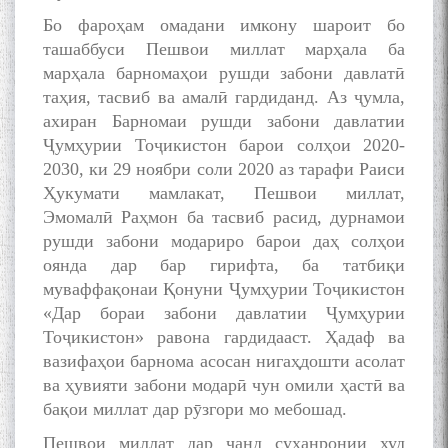
Бо фароҳам омадани имкону шароит бо
ташаббуси Пешвои миллат марҳала ба
марҳала барномаҳои рушди забони давлатӣ
таҳия, тасвиб ва амалӣ гардиданд. Аз ҷумла,
ахиран Барномаи рушди забони давлатии
Ҷумҳурии Тоҷикистон барои солҳои 2020-
2030, ки 29 ноябри соли 2020 аз тарафи Раиси
Ҳукумати мамлакат, Пешвои миллат,
Эмомалӣ Раҳмон ба тасвиб расид, дурнамои
рушди забони модариро барои даҳ солҳои
оянда дар бар гирифта, ба татбиқи
муваффақонаи Қонуни Ҷумҳурии Тоҷикистон
«Дар бораи забони давлатии Ҷумҳурии
Тоҷикистон» равона гардидааст. Ҳадаф ва
вазифаҳои барнома асосан нигаҳдошти асолат
ва ҳувияти забони модарӣ чун омили ҳастӣ ва
бақои миллат дар рӯзгори мо мебошад.
Пешвои миллат дар чанд суханронии худ