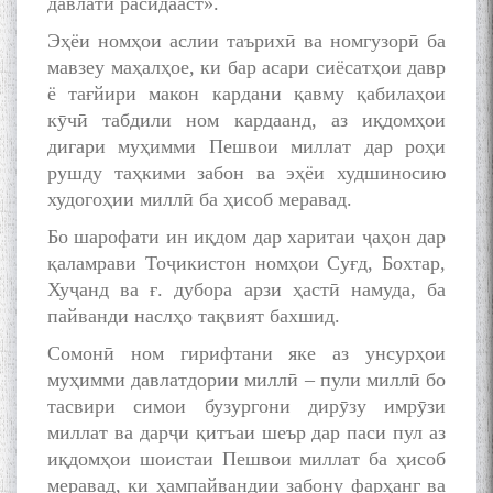
давлатӣ расидааст».
Эҳёи номҳои аслии таърихӣ ва номгузорӣ ба
мавзеу маҳалҳое, ки бар асари сиёсатҳои давр
ё тағйири макон кардани қавму қабилаҳои
кӯчӣ табдили ном кардаанд, аз иқдомҳои
дигари муҳимми Пешвои миллат дар роҳи
рушду таҳкими забон ва эҳёи худшиносию
худогоҳии миллӣ ба ҳисоб меравад.
Бо шарофати ин иқдом дар харитаи ҷаҳон дар
қаламрави Тоҷикистон номҳои Суғд, Бохтар,
Хуҷанд ва ғ. дубора арзи ҳастӣ намуда, ба
пайванди наслҳо тақвият бахшид.
Сомонӣ ном гирифтани яке аз унсурҳои
муҳимми давлатдории миллӣ – пули миллӣ бо
тасвири симои бузургони дирӯзу имрӯзи
миллат ва дарҷи қитъаи шеър дар паси пул аз
иқдомҳои шоистаи Пешвои миллат ба ҳисоб
меравад, ки ҳампайвандии забону фарҳанг ва