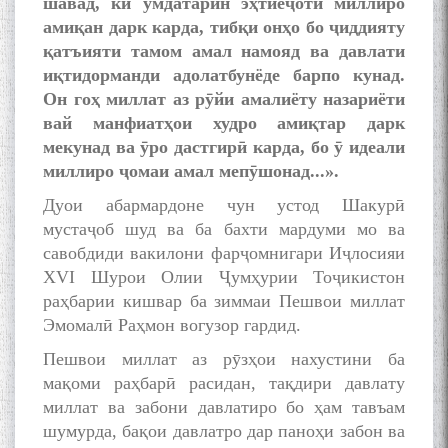
шавад, ки умдатарин эҳтиёҷоти миллиро
амиқан дарк карда, тибқи онҳо бо ҷиддияту
қатъияти тамом амал намояд ва давлати
иқтидорманди адолатбунёде барпо кунад.
Он гоҳ миллат аз рӯйи амалиёту назариёти
вай манфиатҳои худро амиқтар дарк
мекунад ва ӯро дастгирӣ карда, бо ӯ идеали
миллиро ҷомаи амал мепӯшонад...».
Дуои абармардоне чун устод Шакурӣ
мустаҷоб шуд ва ба бахти мардуми мо ва
савобдиди вакилони фарҷомнигари Иҷлосияи
XVI Шурои Олии Ҷумҳурии Тоҷикистон
раҳбарии кишвар ба зиммаи Пешвои миллат
Эмомалӣ Раҳмон вогузор гардид.
Пешвои миллат аз рӯзҳои нахустини ба
мақоми раҳбарӣ расидан, тақдири давлату
миллат ва забони давлатиро бо ҳам тавъам
шумурда, бақои давлатро дар паноҳи забон ва