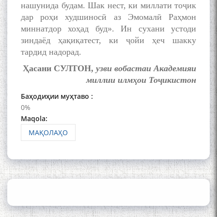
of the name of the Persian
нашунида будам. Шак нест, ки миллати тоҷик
Gulf
дар роҳи худшиносӣ аз Эмомалӣ Раҳмон
миннатдор хоҳад буд». Ин сухани устоди
зиндаёд ҳақиқатест, ки ҷойи ҳеч шакку
Сайри Дарвоз бо Мӯъмин
тардид надорад.
Қаноат: Чанор ҳам "гап"
Ҳасани СУЛТОН,
узви вобастаи Академияи
мезанад
миллии
илмҳои Тоҷикистон
Баҳодиҳии муҳтаво :
0%
Maqola:
МАҚОЛАҲО
ШАРҲИ МУЛОҚОТ БО АҲЛИ
ИЛМ ВА МАОРИФИ КИШВАР
АЗ ҶОНИБИ ОЛИМОНИ
АКАДЕМИЯИ МИЛЛИИ
ИЛМҲОИ ТОҶИКИСТОН