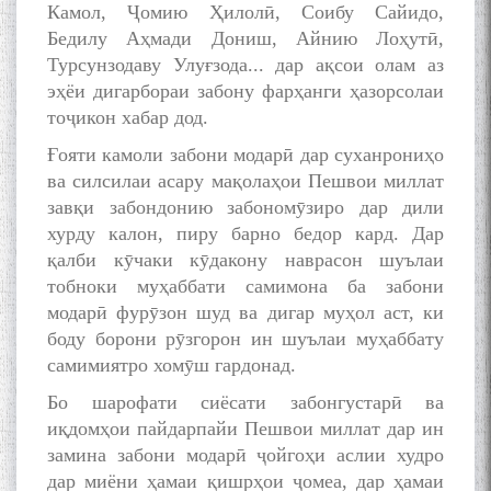
Камол, Ҷомию Ҳилолӣ, Соибу Сайидо,
Бедилу Аҳмади Дониш, Айнию Лоҳутӣ,
Турсунзодаву Улуғзода... дар ақсои олам аз
эҳёи дигарбораи забону фарҳанги ҳазорсолаи
тоҷикон хабар дод.
Ғояти камоли забони модарӣ дар суханрониҳо
ва силсилаи асару мақолаҳои Пешвои миллат
завқи забондонию забономӯзиро дар дили
хурду калон, пиру барно бедор кард. Дар
қалби кӯчаки кӯдакону наврасон шуълаи
тобноки муҳаббати самимона ба забони
модарӣ фурӯзон шуд ва дигар муҳол аст, ки
боду борони рӯзгорон ин шуълаи муҳаббату
самимиятро хомӯш гардонад.
Бо шарофати сиёсати забонгустарӣ ва
иқдомҳои пайдарпайи Пешвои миллат дар ин
замина забони модарӣ ҷойгоҳи аслии худро
дар миёни ҳамаи қишрҳои ҷомеа, дар ҳамаи