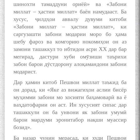
шинохти тамаддуни ориёӣ» ва «Забони
Дар Академияи миллии
миллат – ҳастии миллат» баён намудааст. Ба
илмҳои Тоҷикистон бахшида
хусус, ҷилдҳои аввалу дувуми китоби
ба 100-солагии мунаққиду
«Забони миллат – ҳастии миллат», ки
адабиётшинос Соҳиб
Табаров ҳамоиши илмӣ-
саргузашти забони модарии моро бо ҳама
назариявӣ баргузор гардид.
шебу фароз ва комгорию нокомиҳои он аз
замони ташаккул то ибтидои асри XX дар бар
мегирад, дастури хуби омӯзиши таърихи
забон барои дӯстдорону алоқамандони забони
МАВЛОНО ҶАЛОЛИДДИНИ
модарист.
БАЛХӢ БУЗУРГТАРИН
МУТАФАККИР ВА ОРИФИ
Дар ҳамин китоб Пешвои миллат таъкид ба
ЗАБОНУ АДАБИ ТОҶИК
он дорад, ки «Яке аз вижагиҳои аслии бисёр
муҳимми забони мо хосияти баҳамоварӣ ва ё
ваҳдатофарии он аст. Ин хусусият сипас дар
ташаккули он ба унвони як забони умумӣ
барои мардуми эронитабор нақши муассир
бозид».
به عبارت دیگر: گفتگو با مومن
قناعت Mumin Qanoat
Ба назар чунин мерасад, ки худи Пешвои