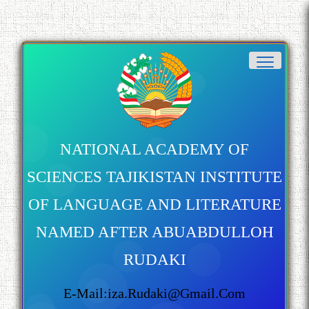
NATIONAL ACADEMY OF
SCIENCES TAJIKISTAN INSTITUTE
OF LANGUAGE AND LITERATURE
NAMED AFTER ABUABDULLOH
RUDAKI
E-Mail:iza.rudaki@gmail.com