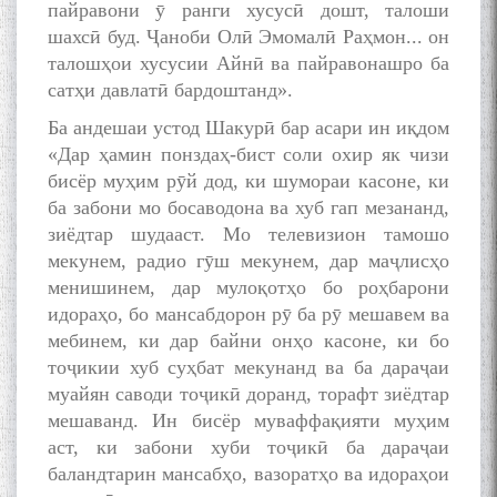
пайравони ӯ ранги хусусӣ дошт, талоши
шахсӣ буд. Ҷаноби Олӣ Эмомалӣ Раҳмон... он
талошҳои хусусии Айнӣ ва пайравонашро ба
сатҳи давлатӣ бардоштанд».
Ба андешаи устод Шакурӣ бар асари ин иқдом
«Дар ҳамин понздаҳ-бист соли охир як чизи
бисёр муҳим рӯй дод, ки шумораи касоне, ки
ба забони мо босаводона ва хуб гап мезананд,
зиёдтар шудааст. Мо телевизион тамошо
мекунем, радио гӯш мекунем, дар маҷлисҳо
менишинем, дар мулоқотҳо бо роҳбарони
идораҳо, бо мансабдорон рӯ ба рӯ мешавем ва
мебинем, ки дар байни онҳо касоне, ки бо
тоҷикии хуб суҳбат мекунанд ва ба дараҷаи
муайян саводи тоҷикӣ доранд, торафт зиёдтар
мешаванд. Ин бисёр муваффақияти муҳим
аст, ки забони хуби тоҷикӣ ба дараҷаи
баландтарин мансабҳо, вазоратҳо ва идораҳои