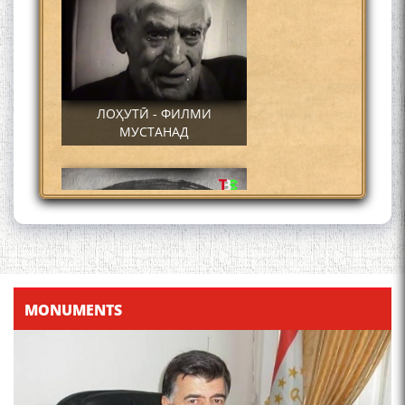
ЛОҲУТӢ - ФИЛМИ
МУСТАНАД
Қадамҷо - Лоҳутӣ
MONUMENTS