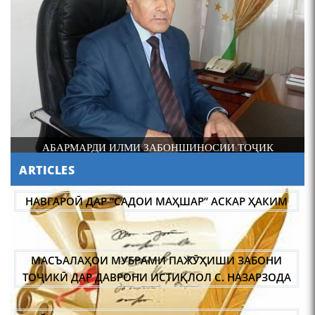
4-уми декабр- зодрӯзи
шоири абадзинда Абулқосим
Лоҳутӣ
ДОНИШМАНДИ ҲУНАРМАНД ВА ҲУНАРМАНДИ
ДОНИШМАНД
ARTICLES
АБУЛҚОСИМ ЛОҲУТӢ /
ABULQOSIM LOHUTY/
МАСЪАЛАҲОИ МУБРАМИ ПАЖӮҲИШИ ЗАБОНИ
ТОҶИКӢ ДАР ДАВРОНИ ИСТИҚЛОЛ С. НАЗАРЗОДА
ҶОЙГОҲИ ЗАН ДАР ЗАРБУЛМАСАЛ ВА МАҚОЛҲОИ
ТОҶИКӢ