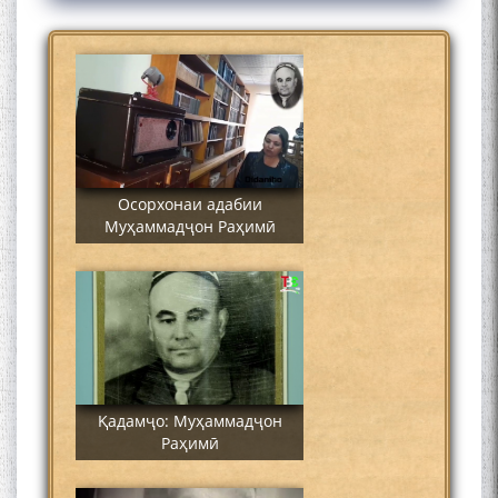
Муҳаммадҷон Раҳимӣ
Осорхонаи адабии
Муҳаммадҷон Раҳимӣ
Қадамҷо: Муҳаммадҷон
Раҳимӣ