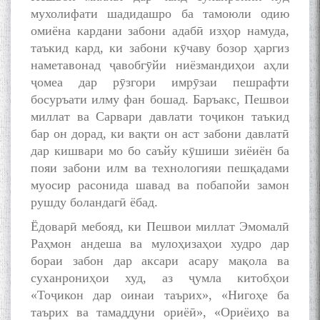
мухолифати шадидашро ба тамоюли одию
омиёна кардани забони адабӣ изҳор намуда,
таъкид кард, ки забони кӯчаву бозор ҳаргиз
наметавонад ҷавобгӯйи ниёзмандиҳои аҳли
ҷомеа дар рӯзгори имрӯзаи пешрафти
босуръати илму фан бошад. Баръакс, Пешвои
миллат ва Сарвари давлати тоҷикон таъкид
бар он дорад, ки вақти он аст забони давлатӣ
дар кишвари мо бо саъйу кӯшиши зиёиён ба
пояи забони илм ва технологияи пешқадами
муосир расонида шавад ва побапойи замон
БА МУНОСИБАТИ
рушду боландагӣ ёбад.
БУЗУРГДОШТИ РӮЗИ РӮДАКӢ
Ёдоварӣ мебояд, ки Пешвои миллат Эмомалӣ
Раҳмон андеша ва мулоҳизаҳои худро дар
бораи забон дар аксари асару мақола ва
суханрониҳои худ, аз ҷумла китобҳои
«Тоҷикон дар оинаи таърих», «Нигоҳе ба
таърих ва тамаддуни ориёӣ», «Ориёиҳо ва