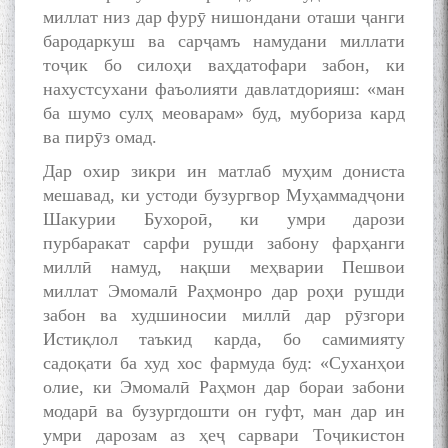
миллат низ дар фурӯ нишондани оташи ҷанги
бародаркуш ва сарҷамъ намудани миллати
тоҷик бо силоҳи ваҳдатофари забон, ки
нахустсухани фаъолияти давлатдорияш: «ман
ба шумо сулҳ меоварам» буд, мубориза кард
ва пирӯз омад.
Сухбати навқаламон бо
Дар охир зикри ин матлаб муҳим дониста
Муъмин Қаноат\Meeting of
мешавад, ки устоди бузургвор Муҳаммадҷони
young talents with Mumyin
Шакурии Бухороӣ, ки умри дарози
Kanoat
пурбаракат сарфи рушди забону фарҳанги
миллӣ намуд, нақши меҳварии Пешвои
миллат Эмомалӣ Раҳмонро дар роҳи рушди
забон ва худшиносии миллӣ дар рӯзгори
Истиқлол таъкид карда, бо самимияту
The Persian Gulf Beautiful
садоқати ба худ хос фармуда буд: «Суханҳои
poetry from Устод Мумин
олие, ки Эмомалӣ Раҳмон дар бораи забони
Қаноат (Ustod Mumin Qanoat)
модарӣ ва бузургдошти он гуфт, ман дар ин
and Master Mehryar
умри дарозам аз ҳеҷ сарвари Тоҷикистон
Mehrafarin about the conflict