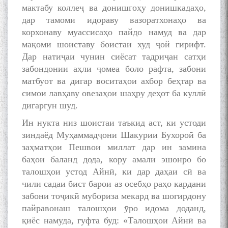
мактабу коллеҷ ва донишгоҳу донишкадаҳо,
дар тамоми идораву вазоратхонаҳо ва
корхонаву муассисаҳо пайдо намуд ва дар
мақоми шоиставу боистаи худ ҷой гирифт.
Дар натиҷаи чунин сиёсат тадриҷан сатҳи
забондонии аҳли ҷомеа боло рафта, забони
матбуот ва дигар воситаҳои ахбор беҳтар ва
симои лавҳаву овезаҳои шаҳру деҳот ба куллӣ
дигаргун шуд.
Ин нукта низ шоистаи таъкид аст, ки устоди
зиндаёд Муҳаммадҷони Шакурии Бухороӣ ба
заҳматҳои Пешвои миллат дар ин замина
баҳои баланд дода, кору амали эшонро бо
талошҳои устод Айнӣ, ки дар даҳаи сӣ ва
чили садаи бист барои аз осебҳо раҳо кардани
забони тоҷикӣ мубориза мекард ва шогирдону
пайравонаш талошҳои ӯро идома доданд,
қиёс намуда, гуфта буд: «Талошҳои Айнӣ ва