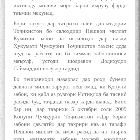
иқтисоду молияи моро барои имрӯзу фардо
таъмин мекунад.
Бори нахуст дар таърихи нави давлатдории
Тоҷикистон бо салоҳдиди Пешвои миллат
Кумитаи забон ва истилоҳот дар назди
Ҳукумати Ҷумҳурии Тоҷикистон таъсис дода
шуд ва раёсати он ба зиммаи забоншиноси
маъруф, устоди шодравон Додихудои
Саймиддин вогузор гардид.
Бо пешравиҳои назаррас дар роҳи бунёди
давлати миллӣ зарурат пеш омад, ки Қонуни
забон, ки қабл аз рӯзгори Истиқлол ба тасвиб
расида буд, таҷдиди назар карда шавад. Бино
бар ин, дар таърихи 5 октябри соли 2009
Қонуни Ҷумҳурии Тоҷикистон «Дар бораи
забони давлатӣ» дар таҳрири нав аз тарафи
Пешвои миллат ба имзо расид ва ин таърих
рӯзи азиздошти забони модарӣ муқаррар