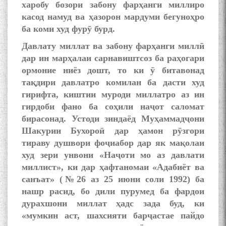
харобу бозори забону фарҳанги миллиро
касод намуд ва ҳазорон мардуми бегуноҳро
ба коми худ фурӯ бурд.
Давлату миллат ва забону фарҳанги миллӣ
дар ин марҳалаи сарнавиштсоз ба раҳогари
ормоние ниёз дошт, то ки ӯ битавонад
тақдири давлатро комилан ба дасти худ
гирифта, киштии муроди миллатро аз ин
гирдоби фано ба соҳили наҷот саломат
бирасонад. Устоди зиндаёд Муҳаммадҷони
Шакурии Бухороӣ дар ҳамон рӯзгори
тираву душвори фоҷиабор дар як мақолаи
худ зери унвони «Наҷоти мо аз давлати
миллист», ки дар ҳафтаномаи «Адабиёт ва
санъат» (№26 аз 25 июни соли 1992) ба
нашр расид, бо дили пурумед ба фардои
дурахшони миллат ҳадс зада буд, ки
«мумкин аст, шахсияти барҷастае пайдо