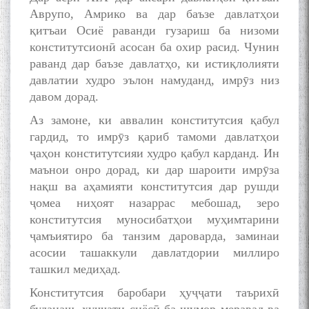
Аврупо, Амрико ва дар баъзе давлатҳои
қитъаи Осиё раванди гузариш ба низоми
конститутсионӣ асосан ба охир расид. Чунин
раванд дар баъзе давлатҳо, ки истиқлолияти
давлатии худро эълон намуданд, имрӯз низ
давом дорад.
Аз замоне, ки аввалин конститутсия қабул
гардид, то имрӯз қариб тамоми давлатҳои
ҷаҳон конститутсияи худро қабул карданд. Ин
маънои онро дорад, ки дар шароити имрӯза
нақш ва аҳамияти конститутсия дар рушди
ҷомеа ниҳоят назаррас мебошад, зеро
конститутсия муносибатҳои муҳимтарини
ҷамъиятиро ба танзим дароварда, заминаи
асосии ташаккули давлатдории миллиро
ташкил медиҳад.
Конститутсия баробари ҳуҷҷати таърихӣ