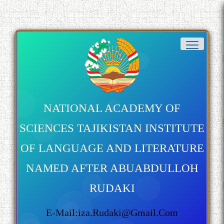
NATIONAL ACADEMY OF
SCIENCES TAJIKISTAN INSTITUTE
OF LANGUAGE AND LITERATURE
NAMED AFTER ABUABDULLOH
RUDAKI
E-Mail:iza.rudaki@gmail.com