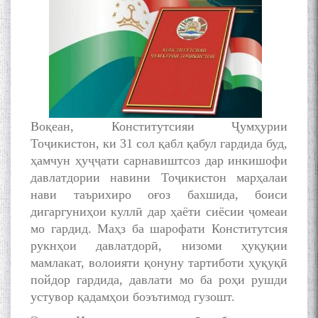
Воқеан, Конститутсияи Ҷумҳурии
Тоҷикистон, ки 31 сол қабл қабул гардида буд,
ҳамчун ҳуҷҷати сарнавиштсоз дар инкишофи
давлатдории навини Тоҷикистон марҳалаи
нави таърихиро оғоз бахшида, боиси
дигаргуниҳои куллӣ дар ҳаёти сиёсии ҷомеаи
мо гардид. Маҳз ба шарофати Конститутсия
рукнҳои давлатдорӣ, низоми ҳуқуқии
мамлакат, волоияти қонуну тартиботи ҳуқуқӣ
пойдор гардида, давлати мо ба роҳи рушди
устувор қадамҳои боэътимод гузошт.