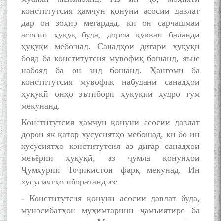
конститутсия ҳамчун қонуни асосии давлат
дар он зоҳир мегардад, ки он сарчашмаи
асосии ҳуқуқ буда, дорои қувваи баланди
ҳуқуқӣ мебошад. Санадҳои дигари ҳуқуқӣ
бояд ба конститутсия мувофиқ бошанд, яъне
набояд ба он зид бошанд. Ҳангоми ба
конститутсия мувофиқ набудани санадҳои
ҳуқуқӣ онҳо эътибори ҳуқуқии худро гум
БА МУНОСИБАТИ
мекунанд.
БУЗУРГДОШТИ РӮЗИ РӮДАКӢ
Конститутсия ҳамчун қонуни асосии давлат
дорои як қатор хусусиятҳо мебошад, ки бо ин
хусусиятҳо конститутсия аз дигар санадҳои
меъёрии ҳуқуқӣ, аз ҷумла қонунҳои
Ҷумҳурии Тоҷикистон фарқ мекунад. Ин
хусусиятҳо иборатанд аз:
Дар Академияи миллии
- Конститутсия қонуни асосии давлат буда,
илмҳои Тоҷикистон бахшида
муносибатҳои муҳимтарини ҷамъиятиро ба
ба 100-солагии мунаққиду