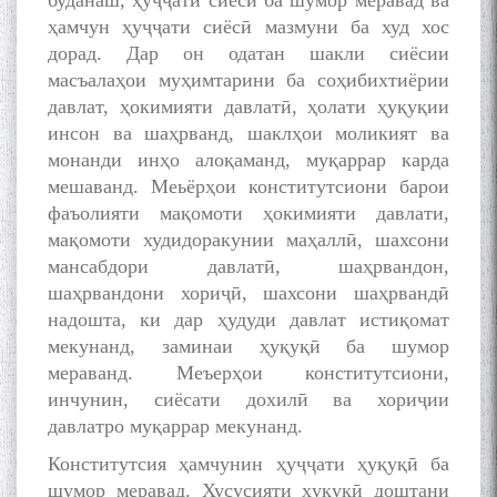
буданаш, ҳуҷҷати сиёсӣ ба шумор меравад ва
ҳамчун ҳуҷҷати сиёсӣ мазмуни ба худ хос
дорад. Дар он одатан шакли сиёсии
масъалаҳои муҳимтарини ба соҳибихтиёрии
давлат, ҳокимияти давлатӣ, ҳолати ҳуқуқии
инсон ва шаҳрванд, шаклҳои моликият ва
монанди инҳо алоқаманд, муқаррар карда
мешаванд. Меьёрҳои конститутсиони барои
фаъолияти мақомоти ҳокимияти давлати,
мақомоти худидоракунии маҳаллӣ, шахсони
мансабдори давлатӣ, шаҳрвандон,
шаҳрвандони хориҷӣ, шахсони шаҳрвандӣ
надошта, ки дар ҳудуди давлат истиқомат
мекунанд, заминаи ҳуқуқӣ ба шумор
мераванд. Меъерҳои конститутсиони,
инчунин, сиёсати дохилӣ ва хориҷии
давлатро муқаррар мекунанд.
Конститутсия ҳамчунин ҳуҷҷати ҳуқуқӣ ба
шумор меравад. Хусусияти ҳуқуқӣ доштани