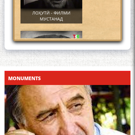
ЛОҲУТӢ - ФИЛМИ
МУСТАНАД
Қадамҷо - Лоҳутӣ
MONUMENTS
4-уми декабр- зодрӯзи