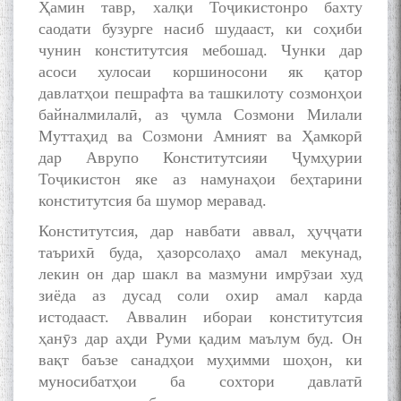
Ҳамин тавр, халқи Тоҷикистонро бахту
саодати бузурге насиб шудааст, ки соҳиби
чунин конститутсия мебошад. Чунки дар
асоси хулосаи коршиносони як қатор
давлатҳои пешрафта ва ташкилоту созмонҳои
байналмилалӣ, аз ҷумла Созмони Милали
Муттаҳид ва Созмони Амният ва Ҳамкорӣ
дар Аврупо Конститутсияи Ҷумҳурии
Тоҷикистон яке аз намунаҳои беҳтарини
конститутсия ба шумор меравад.
Конститутсия, дар навбати аввал, ҳуҷҷати
таърихӣ буда, ҳазорсолаҳо амал мекунад,
лекин он дар шакл ва мазмуни имрӯзаи худ
зиёда аз дусад соли охир амал карда
истодааст. Аввалин ибораи конститутсия
ҳанӯз дар аҳди Руми қадим маълум буд. Он
вақт баъзе санадҳои муҳимми шоҳон, ки
муносибатҳои ба сохтори давлатӣ