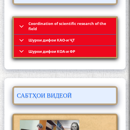
МӮЪМИН ҚАНОАТ СОХТА
ШУД!
Coordination of scientific research of the
field
Шурои дифои КАО-и ҶТ
Кадамчо Худои Шарифзода
Шурои дифои КОА-и ФР
САБТҲОИ ВИДЕОӢ
Сайре дар Осорхона
Муҳаммадҷон Раҳимӣ