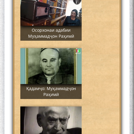
Осорхонаи адабии
Муҳаммадҷон Раҳимӣ
Қадамҷо: Муҳаммадҷон
Раҳимӣ