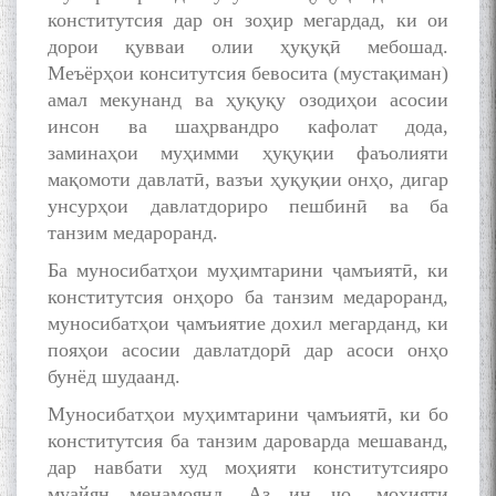
конститутсия дар он зоҳир мегардад, ки ои
дорои қувваи олии ҳуқуқӣ мебошад.
Меъёрҳои конситутсия бевосита (мустақиман)
амал мекунанд ва ҳуқуқу озодиҳои асосии
инсон ва шаҳрвандро кафолат дода,
заминаҳои муҳимми ҳуқуқии фаъолияти
мақомоти давлатӣ, вазъи ҳуқуқии онҳо, дигар
унсурҳои давлатдориро пешбинӣ ва ба
танзим медароранд.
Ба муносибатҳои муҳимтарини ҷамъиятӣ, ки
конститутсия онҳоро ба танзим медароранд,
муносибатҳои ҷамъиятие дохил мегарданд, ки
пояҳои асосии давлатдорӣ дар асоси онҳо
бунёд шудаанд.
Муносибатҳои муҳимтарини ҷамъиятӣ, ки бо
конститутсия ба танзим дароварда мешаванд,
дар навбати худ моҳияти конститутсияро
муайян менамоянд. Аз ин ҷо, моҳияти