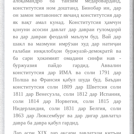
алоқамандро ба танзим медароварданд,
конститутсия ном доштанд. Бинобар ин, дар
он замон метавонист якчанд конститутсия дар
як вақт амал кунад. Конститутсия ҳамчун
қонуни асосии давлат дар давраи ғуломдорӣ
ва дар давраи феодалӣ маълум буд. Вай дар
шакл ва мазмуни имрӯзаи худ дар натиҷаи
ғалабаи инқилобҳои буржуазӣ-демократӣ ва
ба сари ҳокимият омадани синфи нав -
буржуазия пайдо гардид. Аввалин
конститутсия дар ИМА ва соли 1791 дар
Полша ва Франсия қабул шуда буд. Баъдан
конститутсия соли 1809 дар Шветсия соли
1811 дар Венесуэла, соли 1812 дар Испания,
соли 1814 дар Норвегия, соли 1815 дар
Нидерландия, соли 1831 дар Белгия, соли
1863 дар Люксембург ва дар дигар давлатҳо
давра ба давра қабул гардид.
Дар асри XIX дар аксари давлатҳои қитъаи