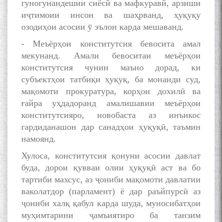
гуногунандешии сиёсӣ ва мафкуравӣ, арзиши
иҷтимоии инсон ва шаҳрванд, ҳуқуқу
озодиҳои асосии ӯ эълон карда мешаванд.
Сухбати навқаламон бо
- Меъёрҳои конститутсия бевосита амал
Муъмин Қаноат\Meeting of
мекунанд. Амали бевоситаи меъёрҳои
young talents with Mumyin
конститутсия чунин маъно дорад, ки
Kanoat
субъектҳои татбиқи ҳуқуқ, ба монанди суд,
мақомоти прокуратура, корҳои дохилӣ ва
ғайра уҳдадоранд амалишавии меъёрҳои
конститутсияро, новобаста аз инъикос
гардиданашон дар санадҳои ҳуқуқӣ, таъмин
The Persian Gulf Beautiful
намоянд.
poetry from Устод Мумин
Хулоса, конститутсия қонуни асосии давлат
Қаноат (Ustod Mumin Qanoat)
and Master Mehryar
буда, дорои қувваи олии ҳуқуқӣ аст ва бо
Mehrafarin about the conflict
тартиби махсус, аз ҷониби мақомоти давлатии
of the name of the Persian
ваколатдор (парламент) ё дар раъйпурсӣ аз
Gulf
ҷониби халқ қабул карда шуда, муносибатҳои
муҳимтарини ҷамъиятиро ба танзим