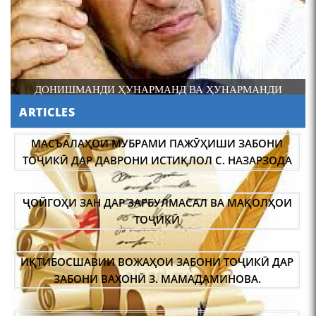
шоири абадзинда Абулқосим
Лоҳутӣ
ДОНИШМАНДИ ҲУНАРМАНД ВА ҲУНАРМАНДИ
ДОНИШМАНД
ARTICLES
АБУЛҚОСИМ ЛОҲУТӢ /
ABULQOSIM LOHUTY/
МАСЪАЛАҲОИ МУБРАМИ ПАЖӮҲИШИ ЗАБОНИ
ТОҶИКӢ ДАР ДАВРОНИ ИСТИҚЛОЛ С. НАЗАРЗОДА
ҶОЙГОҲИ ЗАН ДАР ЗАРБУЛМАСАЛ ВА МАҚОЛҲОИ
ТОҶИКӢ
ИҚТИБОСШАВИИ ВОЖАҲОИ ЗАБОНИ ТОҶИКӢ ДАР
Что знают в Ташкенте о
Мирзо Турсунзаде, чьим
ЗАБОНИ ВАХОНӢ З. МАМАДАМИНОВА.
именем назвали станцию
метро?