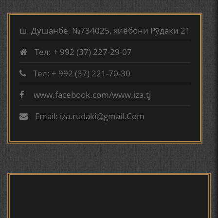
МИРЗО ТУРСУНЗОДА
ТАРЧУМАИ ХОЛ/MIRZO
КИРОМИ БУХОРӢ ШОИРИ ИНСОНДӮСТ УСМОНОВА
TURSUNZODA BIOGRAFIYA
ГУЛБАҲОР.
ш. Душанбе, №734025, хиёбони Рӯдаки 21
Тел: + 992 (37) 227-29-07
ТАҶАССУМИ ҲАСБИ ҲОЛ ДАР ҒАЗАЛИЁТИ КИРОМИ
БУХОРОӢ УСМОНОВА Г.Ф.
Тел: + 992 (37) 221-70-30
www.facebook.com/www.iza.tj
Сайри осорхона - Мирзо
БЕРУНӢ ВА НАВРӮЗИ АҶАМ
Турсунзода
Email: iza.rudaki@gmail.Com
БЕРУНӢ ВА ЁДКАРДИ ҶАШНИ САДА
САНЪАТҲОИ БАДЕИИ МАЪНОӢ ДАР АШЪОРИ
КАМОЛИ ХУҶАНДӢ ЗУЛФИЯ ИСМАТОВА.
Мирзо Турсунзода - филми
мустанад