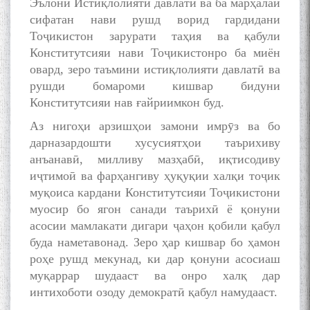
Эълони Истиқлолияти давлатӣ ва ба марҳалаи
сифатан нави рушд ворид гардидани
Тоҷикистон зарурати таҳия ва қабули
Конститутсияи нави Тоҷикистонро ба миён
овард, зеро таъмини истиқлолияти давлатӣ ва
рушди бомароми кишвар бидуни
Конститутсияи нав ғайриимкон буд.
Аз нигоҳи арзишҳои замони имрӯз ва бо
дарназардошти хусусиятҳои таърихиву
анъанавӣ, милливу мазҳабӣ, иқтисодиву
иҷтимоӣ ва фарҳангиву ҳуқуқии халқи тоҷик
муқоиса кардани Конститутсияи Тоҷикистони
муосир бо ягон санади таърихӣ ё қонуни
асосии мамлакати дигари ҷаҳон қобили қабул
буда наметавонад. Зеро ҳар кишвар бо ҳамон
роҳе рушд мекунад, ки дар қонуни асосиаш
муқаррар шудааст ва онро халқ дар
интихоботи озоду демократӣ қабул намудааст.