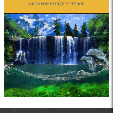
ФИЛОЛОГИЧЕСКОГО РОМАНА В ТАДЖИКСКОЙ
И
ОБ БАРОИ РУШДИ УСТУВОР
МУРУВВАТИЁН ДЖ. ДЖ.
ВАСФИ МОДАР ДАР НАМУНАҲОИ ОСОРИ ШИФОҲИ
ЧЕХРАХОИ АСЛИИ МИРЗО
ТУРСУНЗОДА
Pages
ВОЖАҲОИ НУРОНИИ ШЕЪР АНЗУРАТИ МАЛИКЗОД.
ТАСАВВУРИ МАРДУМ ДАР ХУСУСИ ИШҚИ РӮДАКӢ
ФАРИДУН ИСМОИЛОВ.
Мирзо Турсунзода-
"Кахрамони Точикистон"
СЕҲРИ СУХАН ВА ҚУДРАТИ БАЁНИ УСТОД АЙНӢ
АБУАБДУЛЛОҲИ РӮДАКӢ ДАР ТАҲҚИҚИ ТОҶИДДИН
МАРДОНӢ УМРИДДИН ЮСУФӢ ИНСТИТУТИ ЗАБОН
ВА АДАБИЁТИ БА НОМИ РӮДАКИИ АМИТ