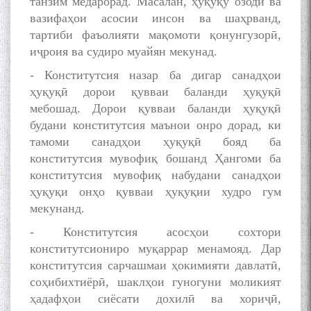
танзим медарорад. Масалан, ҳуқуқу озодӣ ва
адабиётшинос Соҳиб
Табаров ҳамоиши илмӣ-
вазифаҳои асосии инсон ва шаҳрванд,
назариявӣ баргузор гардид.
тартиби фаъолияти мақомоти қонунгузорӣ,
иҷроия ва судиро муайян мекунад.
- Конститутсия назар ба дигар санадҳои
ҳуқуқӣ дорои қувваи баланди ҳуқуқӣ
МАВЛОНО ҶАЛОЛИДДИНИ
мебошад. Дорои қувваи баланди ҳуқуқӣ
БАЛХӢ БУЗУРГТАРИН
МУТАФАККИР ВА ОРИФИ
будани конститутсия маънои онро дорад, ки
ЗАБОНУ АДАБИ ТОҶИК
тамоми санадҳои ҳуқуқӣ бояд ба
конститутсия мувофиқ бошанд Ҳангоми ба
конститутсия мувофиқ набудани санадҳои
ҳуқуқи онҳо қувваи ҳуқуқии худро гум
мекунанд.
به عبارت دیگر: گفتگو با مومن
- Конститутсия асосҳои сохтори
قناعت Mumin Qanoat
конститутсиониро муқаррар менамояд. Дар
конститутсия сарчашмаи ҳокимияти давлатӣ,
соҳибихтиёрӣ, шаклҳои гуногуни моликият
ҳадафҳои сиёсати дохилӣ ва хориҷӣ,