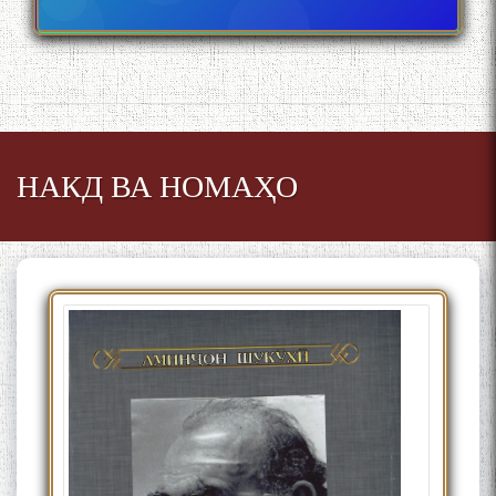
НАКД ВА НОМАҲО
БА МУНОСИБАТИ
БУЗУРГДОШТИ РӮЗИ РӮДАКӢ
Дар Академияи миллии
илмҳои Тоҷикистон бахшида
ба 100-солагии мунаққиду