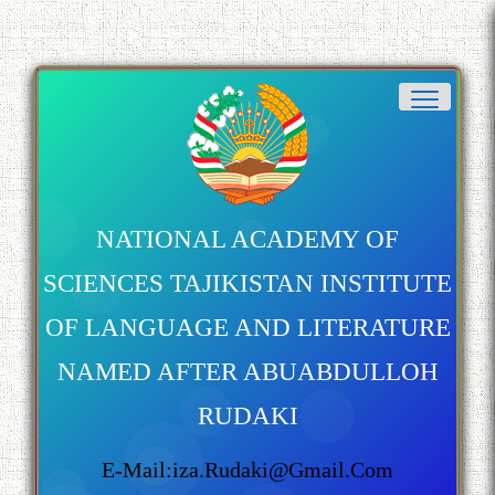
NATIONAL ACADEMY OF
SCIENCES TAJIKISTAN INSTITUTE
OF LANGUAGE AND LITERATURE
NAMED AFTER ABUABDULLOH
RUDAKI
E-Mail:iza.rudaki@gmail.com