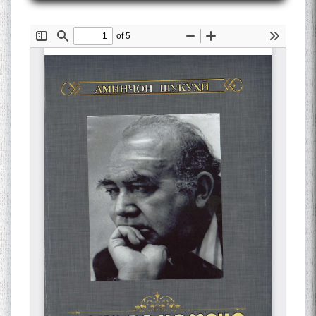
Сухбати навқаламон бо
Муъмин Қаноат\Meeting of
young talents with Mumyin
Kanoat
The Persian Gulf Beautiful
poetry from Устод Мумин
Қаноат (Ustod Mumin Qanoat)
and Master Mehryar
Mehrafarin about the conflict
of the name of the Persian
Gulf