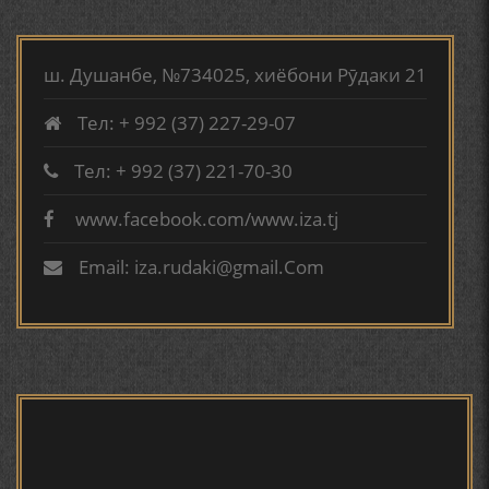
ВА АДАБИЁТИ БА НОМИ РӮДАКИИ АМИТ
МИРЗО ТУРСУНЗОДА
ТАРЧУМАИ ХОЛ/MIRZO
КИРОМИ БУХОРӢ ШОИРИ ИНСОНДӮСТ УСМОНОВА
TURSUNZODA BIOGRAFIYA
ГУЛБАҲОР.
ш. Душанбе, №734025, хиёбони Рӯдаки 21
Тел: + 992 (37) 227-29-07
ТАҶАССУМИ ҲАСБИ ҲОЛ ДАР ҒАЗАЛИЁТИ КИРОМИ
БУХОРОӢ УСМОНОВА Г.Ф.
Тел: + 992 (37) 221-70-30
www.facebook.com/www.iza.tj
Сайри осорхона - Мирзо
БЕРУНӢ ВА НАВРӮЗИ АҶАМ
Турсунзода
Email: iza.rudaki@gmail.Com
БЕРУНӢ ВА ЁДКАРДИ ҶАШНИ САДА
САНЪАТҲОИ БАДЕИИ МАЪНОӢ ДАР АШЪОРИ
КАМОЛИ ХУҶАНДӢ ЗУЛФИЯ ИСМАТОВА.
Мирзо Турсунзода - филми
мустанад