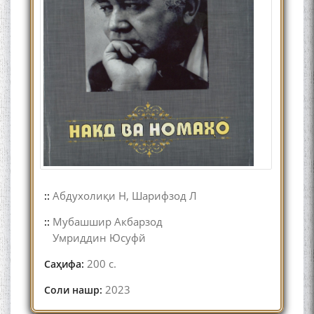
адабиётшинос Соҳиб
Табаров ҳамоиши илмӣ-
назариявӣ баргузор гардид.
МАВЛОНО ҶАЛОЛИДДИНИ
БАЛХӢ БУЗУРГТАРИН
МУТАФАККИР ВА ОРИФИ
ЗАБОНУ АДАБИ ТОҶИК
Абдухолиқи Н, Шарифзод Л
::
Мубашшир Акбарзод
::
به عبارت دیگر: گفتگو با مومن
Умриддин Юсуфй
قناعت Mumin Qanoat
200 с.
Саҳифа:
2023
Соли нашр: