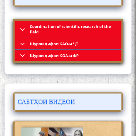
МӮЪМИН ҚАНОАТ СОХТА
ШУД!
Coordination of scientific research of the
field
Шурои дифои КАО-и ҶТ
Кадамчо Худои Шарифзода
Шурои дифои КОА-и ФР
САБТҲОИ ВИДЕОӢ
Сайре дар Осорхона
Муҳаммадҷон Раҳимӣ