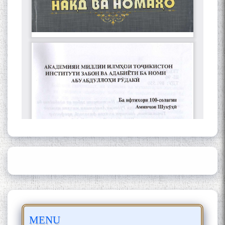
Сайри Дарвоз бо Мӯъмин
Қаноат: Чанор ҳам "гап"
мезанад
ШАРҲИ МУЛОҚОТ БО АҲЛИ
ИЛМ ВА МАОРИФИ КИШВАР
АЗ ҶОНИБИ ОЛИМОНИ
АКАДЕМИЯИ МИЛЛИИ
ИЛМҲОИ ТОҶИКИСТОН
БО 4 000 000 СОМОНӢ
MENU
ПАЙКАРА ВА ОСОРХОНАИ