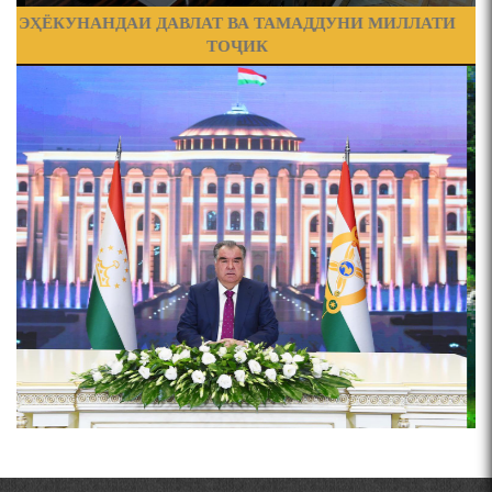
ФИЛОЛОГИЧЕСКОГО РОМАНА В ТАДЖИКСКОЙ
И
ОБ БАРОИ РУШДИ УСТУВОР
МУРУВВАТИЁН ДЖ. ДЖ.
ВАСФИ МОДАР ДАР НАМУНАҲОИ ОСОРИ ШИФОҲИ
ЧЕХРАХОИ АСЛИИ МИРЗО
ТУРСУНЗОДА
Pages
ВОЖАҲОИ НУРОНИИ ШЕЪР АНЗУРАТИ МАЛИКЗОД.
ТАСАВВУРИ МАРДУМ ДАР ХУСУСИ ИШҚИ РӮДАКӢ
ФАРИДУН ИСМОИЛОВ.
Мирзо Турсунзода-
"Кахрамони Точикистон"
СЕҲРИ СУХАН ВА ҚУДРАТИ БАЁНИ УСТОД АЙНӢ
АБУАБДУЛЛОҲИ РӮДАКӢ ДАР ТАҲҚИҚИ ТОҶИДДИН
МАРДОНӢ УМРИДДИН ЮСУФӢ ИНСТИТУТИ ЗАБОН