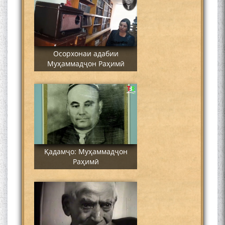
Осорхонаи адабии
Муҳаммадҷон Раҳимӣ
Қадамҷо: Муҳаммадҷон
Раҳимӣ