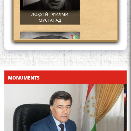
ЛОҲУТӢ - ФИЛМИ
МУСТАНАД
Қадамҷо - Лоҳутӣ
MONUMENTS
4-уми декабр- зодрӯзи