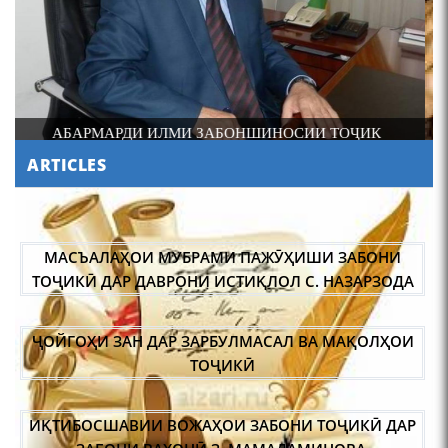
шоири абадзинда Абулқосим
Лоҳутӣ
ДОНИШМАНДИ ҲУНАРМАНД ВА ҲУНАРМАНДИ
ДОНИШМАНД
ARTICLES
АБУЛҚОСИМ ЛОҲУТӢ /
ABULQOSIM LOHUTY/
МАСЪАЛАҲОИ МУБРАМИ ПАЖӮҲИШИ ЗАБОНИ
ТОҶИКӢ ДАР ДАВРОНИ ИСТИҚЛОЛ С. НАЗАРЗОДА
ҶОЙГОҲИ ЗАН ДАР ЗАРБУЛМАСАЛ ВА МАҚОЛҲОИ
ТОҶИКӢ
ИҚТИБОСШАВИИ ВОЖАҲОИ ЗАБОНИ ТОҶИКӢ ДАР
Что знают в Ташкенте о
Мирзо Турсунзаде, чьим
ЗАБОНИ ВАХОНӢ З. МАМАДАМИНОВА.
именем назвали станцию
метро?