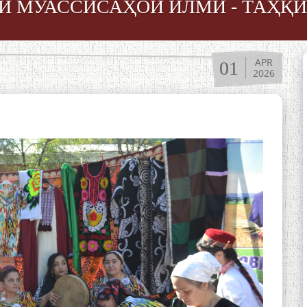
ИИ МУАССИСАҲОИ ИЛМӢ - ТАҲҚ
APR
01
2026