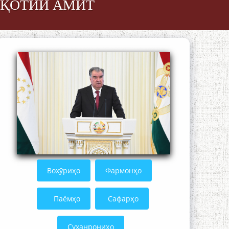
ИҚОТИИ АМИТ
The Persian Gulf Beautiful poetry from
Устод Мумин Қаноат (Ustod Mumin
Qanoat) and Master Mehryar
Mehrafarin about the conflict of the
name of the Persian Gulf
Сайри Дарвоз бо Мӯъмин Қаноат:
Чанор ҳам "гап" мезанад
Вохӯриҳо
Фармонҳо
Паёмҳо
Сафарҳо
Суханрониҳо