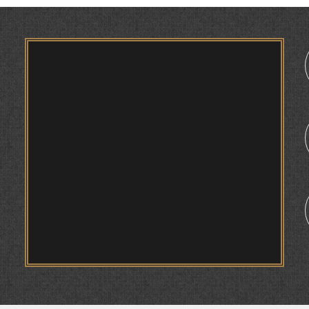
«БОРОНХОҲӢ» ДАР БАЙНИ ТОҶИКОН РӮЗИИ
АҲМАД.
МАСЪАЛАҲОИ МУБРАМИ ПАЖӮҲИШИ ЗАБОНИ
ТОҶИКӢ ДАР ДАВРОНИ ИСТИҚЛОЛ С.
1
НАЗАРЗОДА
НАВГАРОӢ ДАР “САДОИ МАҲШАР” АСКАР
ҲАКИМ
ҶОЙГОҲИ ЗАН ДАР ЗАРБУЛМАСАЛ ВА
МАҚОЛҲОИ ТОҶИКӢ
ИҚТИБОСШАВИИ ВОЖАҲОИ ЗАБОНИ ТОҶИКӢ
ДАР ЗАБОНИ ВАХОНӢ З. МАМАДАМИНОВА.
ТАҲҚИҚ ВА РАМЗКУШОИИ БАРХЕ АЗ ВОЖАҲОИ
ҶУҒРОФИИ ВАРЗОБ (ДАР АСОСИ МАВОДИ