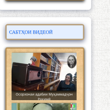
САБТҲОИ ВИДЕОӢ
Сайре дар Осорхона Муҳаммадҷон
Раҳимӣ
Осорхонаи адабии Муҳаммадҷон
Раҳимӣ