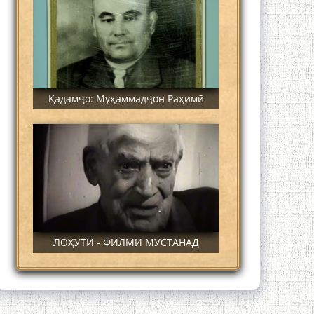
Қадамҷо: Муҳаммадҷон Раҳимӣ
ЛОҲУТӢ - ФИЛМИ МУСТАНАД