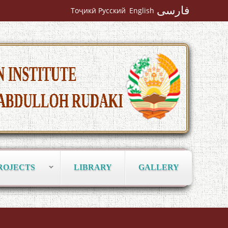
فارسی
Тоҷикӣ
Русский
English
به عبارت دیگر: گفتگو با مومن قناعت
Mumin Qanoat
Сухбати навқаламон бо Муъмин
Қаноат\Meeting of young talents with
ROJECTS
LIBRARY
GALLERY
Mumyin Kanoat