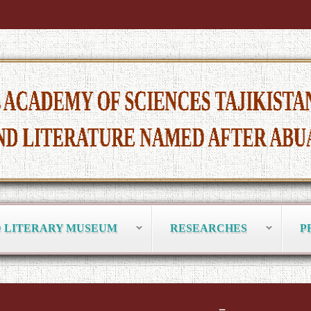
D LITERARY MUSEUM
RESEARCHES
P