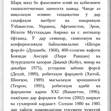
Шарқ маҳз бо фаъолияти илмӣ ва қобилияти
ташкилотчигиаш шинохта шавад. Чанде аз
мақолаҳои илмию таҳқиқотии ӯ дар
саҳифаҳои матбуот ва нашрияҳои
Ӯзбакистон, Украина, Афғонистон, Эрон,
Иёлоти Муттаҳидаи Амрико ва ғ. интишор
ёфтаанд. Ӯ дар семинар, симпозиум ва
конференсияҳои байналмилалии «Шеъри
форсӣ» (Душанбе, 1968), 400-солагии вафоти
Боязиди Ансорӣ (Пири Равшан) ва
бузургдошти ҳазораи Дақиқӣ (Кобул, январ ва
декабри 1975), устодони забони форсӣ
(Деҳлӣ, 1989), робитаҳои фарҳангӣ (Хитой,
Шинҷон, 1989) масъалаҳои эроншиносӣ
(Теҳрон, 1995), робитаҳои адабӣ ва
фарҳангии қарни XXI (Вашигтон, 1996),
пажӯҳиш дар фарҳанги бостон (2002) ширкат
ва суханронӣ кардааст. Солҳои 1980 ва 1985
дар ҳайати намояндагони ҳукумати ҷумҳурӣ