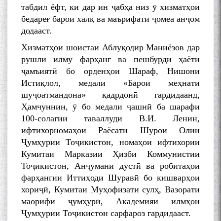
табдил ёфт, ки дар ин ҷабҳа низ ӯ хизматҳои
бедареғ барои халқ ва маърифати ҷомеа анҷом
Дар Академияи миллии
илмҳои Тоҷикистон бахшида
додааст.
ба 100-солагии мунаққиду
Хизматҳои шоистаи Аблуқодир Маниёзов дар
адабиётшинос Соҳиб
рушли илму фарҳанг ва пешбурди ҳаёти
Табаров ҳамоиши илмӣ-
назариявӣ баргузор гардид.
ҷамъиятӣ бо орденҳои Шараф, Нишони
Истиқлол, медали «Барои меҳнати
шуҷоатмандона» қадрдонӣ гардидаанд,
Ҳамчуннин, ӯ бо медали ҷашнӣ ба шарафи
МАВЛОНО ҶАЛОЛИДДИНИ
100-солагии таваллуди В.И. Ленин,
БАЛХӢ БУЗУРГТАРИН
ифтихорномаҳои Раёсати Шурои Олии
МУТАФАККИР ВА ОРИФИ
Ҷумҳурии Тоҷикистон, номаҳои ифтихории
ЗАБОНУ АДАБИ ТОҶИК
Кумитаи Марказии Ҳизби Коммунистии
Тоҷикистон, Анҷумани дӯстӣ ва робитаҳои
фарҳангии Иттиҳоди Шуравӣ бо кишварҳои
хориҷӣ, Кумитаи Муҳофизати сулҳ, Вазорати
маорифи ҷумҳурӣ, Академияи илмҳои
به عبارت دیگر: گفتگو با مومن
Ҷумҳурии Тоҷикистон сарфароз гардидааст.