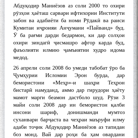
قناعت Mumin Qanoat
Абдуқодир Маниёзов аз соли 2000 то охири
рӯзҳои ҳаёташ сарвари ифтихории Институти
забон ва адабиёти ба номи Рӯдакӣ ва раиси
Кумитаи иҷроияи Анҷумани «Пайванд» буд.
Ӯ ба рағми дарди бедармон, ки дар солҳои
охири зиндагӣ ҷисмашро афгор карда буд,
фаъолияти илмию ҷамъиятии худро идома
Сухбати навқаламон бо
медод.
Муъмин Қаноат\Meeting of
young talents with Mumyin
26 апрели соли 2008 бо умеди табобат ӯро ба
Kanoat
Ҷумҳурии Исломии Эрон бурда, дар
бемористони «Меҳр»-и шаҳри Теҳрон
бистарӣ намуданд, аммо дар гирудори ҳаёту
мамот марги беамон дастболо шуд. Рӯзи 3
майи соли 2008 дар ин бемористон қалби
инсони шариф, донишманди мумтоз
The Persian Gulf Beautiful
суханвари барҷаста ва чеҳраи маъруфи илму
poetry from Устод Мумин
адаби тоҷик Абдуқодир Маниёзов аз тапидан
Қаноат (Ustod Mumin Qanoat)
and Master Mehryar
боз монд. Вай дар роҳи ба ҳам овардани