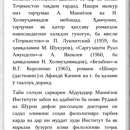
Тоҷикистон тақдим гардид. Нашри мазкур
низ тарҷумаи А. Маниёзов ва Н.
Холмуҳаммадов мебошад. Ҳамчунин,
тарҷумаи як қатор қиссаву романҳои
нависандагони халқҳои гуногун, ба мисли
«Тоҷикистон»-и П. Лукнитский (1959, бо
ҳамқаламии М. Шукуров), «Саргузашти Руал
Амундсен»-и А. Яковлев (1960, бо
ҳамқаламии Н. Холмуҳаммадов), «Безабон»-и
В.Г. Короленко (1965), романи «Шоир»
(дастнавис)-и Афандӣ Капиев ва ғ. ба қалами
ӯ тааллуқ доранд.
БА МУНОСИБАТИ
БУЗУРГДОШТИ РӮЗИ РӮДАКӢ
Тайи солҳои сарварии Абдуқодир Маниёзов
Институти забон ва адабиёти ба номи Рӯдакӣ
ва Шурои дифои рисолаҳои доктории он
садҳо олимони соҳаи филологияро тарбия
карда ва дар ин муддат худи Институт ба як
маркази бузурги илми филологияи тоҷик