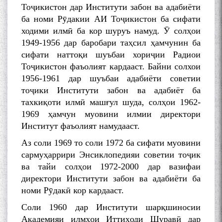
Тоҷикистон дар Институти забон ва адабиёти
ба номи Рӯдакии АИ Тоҷикистон ба сифати
ходими илмӣ ба кор шуруъ намуд. Ӯ солҳои
1949-1956 дар баробари таҳсил ҳамчунин ба
сифати наттоқи шуъбаи хориҷии Радиои
Тоҷикистон фаъолият кардааст. Байни солхои
1956-1961 дар шуъбаи адабиёти советии
тоҷики Институти забон ва адабиёт ба
тахкиқоти илмӣ машғул шуда, солҳои 1962-
1969 ҳамчун муовини илмии директори
Институт фаъолият намудааст.
Аз соли 1969 то соли 1972 ба сифати муовини
сармуҳаррири Энсиклопедияи советии тоҷик
ва тайи солҳои 1972-2000 дар вазифаи
директори Институти забон ва адабиёти ба
номи Рӯдакӣ кор кардааст.
Соли 1960 дар Институти шарқшиносии
Академияи илмҳои Иттиҳоди Шуравӣ дар