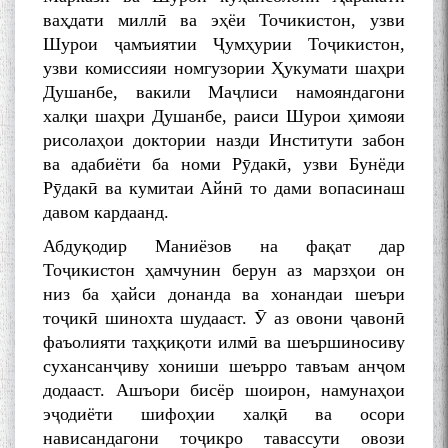
ваҳдати миллӣ ва эҳёи Точикистон, узви
Шурои ҷамъиятии Ҷумҳурии Тоҷикистон,
узви комиссияи номгузории Ҳукумати шаҳри
Душанбе, вакили Маҷлиси намояндагони
халқи шаҳри Душанбе, раиси Шурои ҳимояи
рисолаҳои доктории назди Институти забон
ва адабиёти ба номи Рӯдакӣ, узви Бунёди
Рӯдакӣ ва кумитаи Айнӣ то дами вопасинаш
давом кардаанд.
Абдуқодир Маниёзов на фақат дар
Тоҷикистон ҳамчунин берун аз марзҳои он
низ ба ҳайси донанда ва хонандаи шеъри
тоҷикӣ шинохта шудааст. Ӯ аз овони ҷавонӣ
фаъолияти таҳқиқоти илмӣ ва шеършиносиву
сухансанҷиву хониши шеърро тавъам анҷом
додааст. Ашъори бисёр шоирон, намунаҳои
эҷодиёти шифоҳии халқӣ ва осори
нависандагони тоҷикро тавассути овози