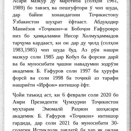
Асари мазкур ду маротиба (солҳои 1961,
1989) бо тавзеҳ ва пешгуфтори ӯ чоп шуда,
дар байни хонандагони Тоҷикистону
Ӯзбакистон шуҳрат ёфтааст. Абдуқодир
Маниёзов «Тоҷикон»-и Бобоҷон Ғафуровро
низ бо ҳамқаламии Нисор Холмуҳаммадов
тарҷума кардааст, ки он дар ду ҷилд (солҳои
1983,1985) чоп шуда буд. Аз рӯи нашри
мазкур соли 1985 дар Кобул ба форсии дарӣ
ва ба муносибати ҷашни навадумин зодрӯзи
академик Б. Ғафуров соли 1997 ба ҳуруфи
форсӣ ва соли 1998 ба тоҷикӣ аз тарафи
нашриёти «Ирфон» интишор ёфт.
Ҷойи таъкид аст, ки 6 феврали соли 2020 бо
Амри Президенти Ҷумҳурии Тоҷикистон
муҳтарам Эмомалӣ Раҳмон шоҳасари
академик Б. Ғафуров «Тоҷикон» интишор
гардида, дар соли 2021 ба муносибати 30-
солагии Истиқлоли давлатӣ ба ҳар як оилаи