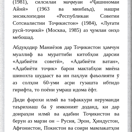
(1981), силсилаи маҷмуаи «Ҷашнномаи
Айнӣ» (1963 ва минбаъд), нашри
энсиклопедии «Республикаи Совегии
Сотсиалистии Тоҷикистон» (1984), «Луғати
русӣ-тоҷикӣ» (Москва, 1985) аз ҷумлаи онҳо
мебошад.
Абдуқодир Маниёзов дар Тоҷикистон ҳамчун
муаллиф ва мураттиби китобҳои дарсии
«Адабиёти советӣ», «Адабиёти ватан»,
«Адабиёти тоҷик» барои мактабҳои миёна
шинохта шудааст ва ин паҳлуи фаъолияти ӯ
аз солҳои 60-уми асри гузашта ибтидо
гирифта, то поёни умраш идома ёфт.
Диди фарохи илмӣ ва тафаккури неруманди
таърихиаш ба ӯ имконият доданд, ки дар
доираҳои илмӣ ва адабии Тоҷикистон ва
берун аз марзи он – Русия, Эрон, Ҳиндустон,
Афғонистон, Покистон ва соири мамлакатҳои