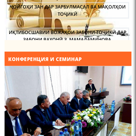
ТОҶИКӢ
Что знают в Ташкенте о
Мирзо Турсунзаде, чьим
именем назвали станцию
ИҚТИБОСШАВИИ ВОЖАҲОИ ЗАБОНИ ТОҶИКӢ ДАР
метро?
ЗАБОНИ ВАХОНӢ З. МАМАДАМИНОВА.
ТАҲҚИҚ ВА РАМЗКУШОИИ БАРХЕ АЗ ВОЖАҲОИ
ҶУҒРОФИИ ВАРЗОБ (ДАР АСОСИ МАВОДИ
КОНФЕРЕНЦИЯ И СЕМИНАР
ЗАБОНҲОИ ШАРҚИИ ЭРОНӢ) МИРЗОЕВ
Осорхонаи Мирзо
САЙФИДДИН ҶАБОРОВИЧ.
Турсунзода Каратог
ШИНОХТ ДАР ЗАМИНАИ ЭЪТИҚОД ВА ЭЪТИРОФ
ФИРДАВСӢ ВА ДАҚИҚӢ
ҚАСИДАИ ГУМШУДАИ РӮДАКӢ ШАМСИДДИН
110 солагии шоири халқии
МУҲАММАДӢ.
Тоҷикистон Мирзо