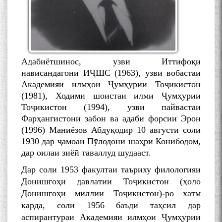
Адабиётшинос, узви Иттифоқи
нависандагони ИҶШС (1963), узви вобастаи
Академияи илмҳои Ҷумҳурии Тоҷикистон
(1981), Ходими шоистаи илми Ҷумҳурии
Тоҷикистон (1994), узви пайвастаи
Фарҳангистони забон ва адаби форсии Эрон
(1996) Маниёзов Абдуқодир 10 августи соли
1930 дар ҷамоаи Пӯлодони шаҳри Конибодом,
дар оилаи зиёӣ таваллуд шудааст.
Дар соли 1953 факултаи таъриху филологияи
Донишгоҳи давлатии Тоҷикистон (ҳоло
Донишгоҳи миллии Тоҷикистон)-ро хатм
карда, соли 1956 баъди таҳсил дар
аспирантураи Академияи илмҳои Ҷумҳурии