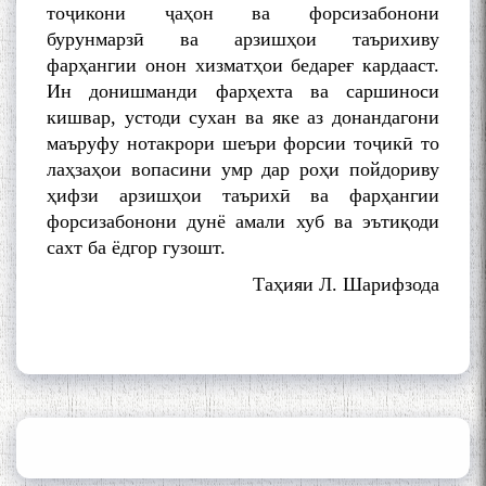
Mehrafarin about the conflict
тоҷикони ҷаҳон ва форсизабонони
of the name of the Persian
бурунмарзӣ ва арзишҳои таърихиву
Gulf
фарҳангии онон хизматҳои бедареғ кардааст.
Ин донишманди фарҳехта ва саршиноси
кишвар, устоди сухан ва яке аз донандагони
Сайри Дарвоз бо Мӯъмин
маъруфу нотакрори шеъри форсии тоҷикӣ то
Қаноат: Чанор ҳам "гап"
лаҳзаҳои вопасини умр дар роҳи пойдориву
мезанад
ҳифзи арзишҳои таърихӣ ва фарҳангии
форсизабонони дунё амали хуб ва эътиқоди
сахт ба ёдгор гузошт.
Таҳияи Л. Шарифзода
ШАРҲИ МУЛОҚОТ БО АҲЛИ
ИЛМ ВА МАОРИФИ КИШВАР
АЗ ҶОНИБИ ОЛИМОНИ
АКАДЕМИЯИ МИЛЛИИ
ИЛМҲОИ ТОҶИКИСТОН