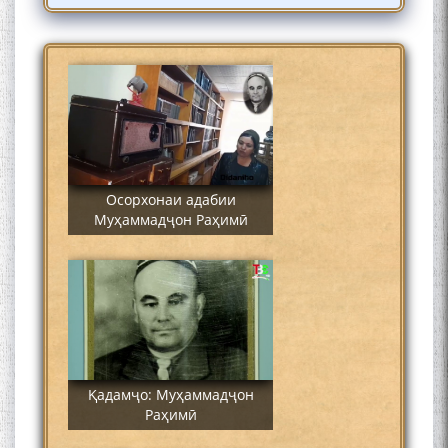
Сайре дар Осорхона
Муҳаммадҷон Раҳимӣ
Осорхонаи адабии
Муҳаммадҷон Раҳимӣ
Қадамҷо: Муҳаммадҷон
Раҳимӣ