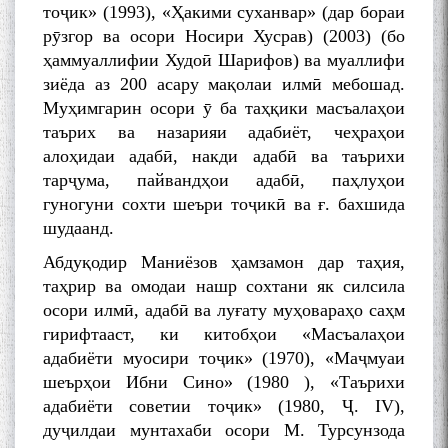
тоҷик» (1993), «Ҳакими суханвар» (дар бораи
рӯзгор ва осори Носири Хусрав) (2003) (бо
ҳаммуаллифии Худоӣ Шарифов) ва муаллифи
зиёда аз 200 асару мақолаи илмӣ мебошад.
Муҳимгарин осори ӯ ба таҳқики масъалаҳои
таърих ва назарияи адабиёт, чеҳраҳои
алоҳидаи адабӣ, накди адабӣ ва таърихи
тарҷума, пайвандҳои адабӣ, паҳлуҳои
гуногуни сохти шеъри тоҷикӣ ва ғ. бахшида
шудаанд.
Абдуқодир Маниёзов ҳамзамон дар таҳия,
таҳрир ва омодаи нашр сохтани як силсила
осори илмӣ, адабӣ ва луғату муҳовараҳо саҳм
гирифтааст, ки китобҳои «Масъалаҳои
адабиёти муосири тоҷик» (1970), «Маҷмуаи
шеърҳои Ибни Сино» (1980 ), «Таърихи
адабиёти советии тоҷик» (1980, Ҷ. IV),
дуҷилдаи мунтахаби осори М. Турсунзода