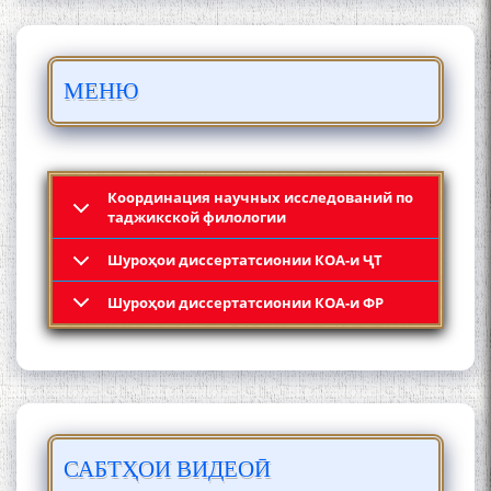
БО 4 000 000 СОМОНӢ
МЕНЮ
ПАЙКАРА ВА ОСОРХОНАИ
МӮЪМИН ҚАНОАТ СОХТА
ШУД!
Координация научных исследований по
таджикской филологии
Шyроҳои диссертатсионии КОА-и ҶТ
Кадамчо Худои Шарифзода
Шyроҳои диссертатсионии КОА-и ФР
САБТҲОИ ВИДЕОӢ