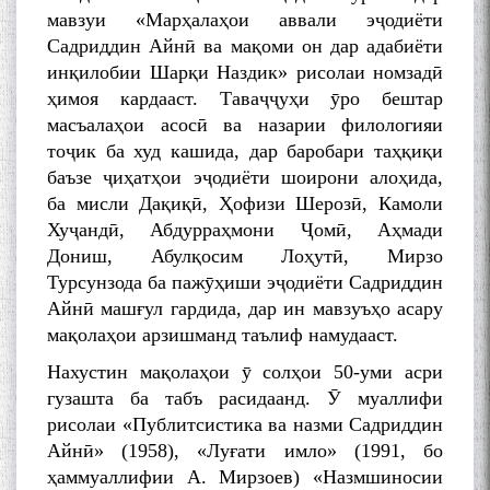
мавзуи «Марҳалаҳои аввали эҷодиёти
Садриддин Айнӣ ва мақоми он дар адабиёти
инқилобии Шарқи Наздик» рисолаи номзадӣ
ҳимоя кардааст. Таваҷҷуҳи ӯро бештар
масъалаҳои асосӣ ва назарии филологияи
тоҷик ба худ кашида, дар баробари таҳқиқи
баъзе ҷиҳатҳои эҷодиёти шоирони алоҳида,
ба мисли Дақиқӣ, Ҳофизи Шерозӣ, Камоли
Хуҷандӣ, Абдурраҳмони Ҷомӣ, Аҳмади
Дониш, Абулқосим Лоҳутӣ, Мирзо
Турсунзода ба пажӯҳиши эҷодиёти Садриддин
Айнӣ машғул гардида, дар ин мавзуъҳо асару
мақолаҳои арзишманд таълиф намудааст.
Нахустин мақолаҳои ӯ солҳои 50-уми асри
гузашта ба табъ расидаанд. Ӯ муаллифи
рисолаи «Публитсистика ва назми Садриддин
Айнӣ» (1958), «Луғати имло» (1991, бо
ҳаммуаллифии А. Мирзоев) «Назмшиносии