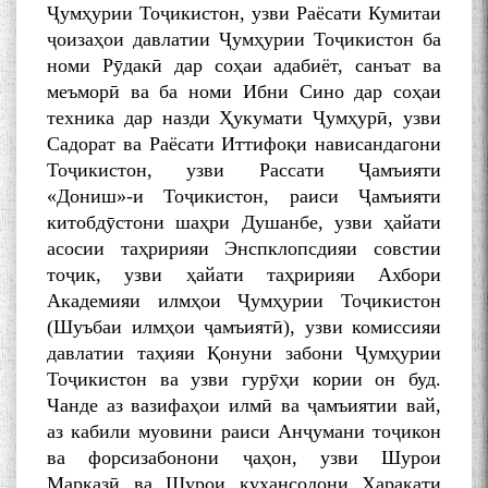
Ҷумҳурии Тоҷикистон, узви Раёсати Кумитаи
ҷоизаҳои давлатии Ҷумҳурии Тоҷикистон ба
номи Рӯдакӣ дар соҳаи адабиёт, санъат ва
меъморӣ ва ба номи Ибни Сино дар соҳаи
техника дар назди Ҳукумати Ҷумҳурӣ, узви
Садорат ва Раёсати Иттифоқи нависандагони
Тоҷикистон, узви Рассати Ҷамъияти
«Дониш»-и Тоҷикистон, раиси Ҷамъияти
китобдӯстони шаҳри Душанбе, узви ҳайати
асосии таҳририяи Энспклопсдияи совстии
тоҷик, узви ҳайати таҳририяи Ахбори
Академияи илмҳои Ҷумҳурии Тоҷикистон
(Шуъбаи илмҳои ҷамъиятӣ), узви комиссияи
давлатии таҳияи Қонуни забони Ҷумҳурии
Тоҷикистон ва узви гурӯҳи кории он буд.
Чанде аз вазифаҳои илмӣ ва ҷамъиятии вай,
аз кабили муовини раиси Анҷумани тоҷикон
ва форсизабонони ҷаҳон, узви Шурои
Марказӣ ва Шурои куҳансолони Ҳаракати