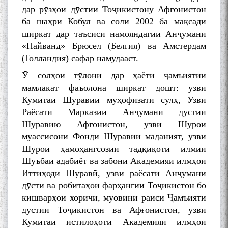
дар рӯзҳои дӯстии Тоҷикистону Афғонистон
ба шаҳри Кобул ва соли 2002 ба мақсади
ширкат дар таъсиси намояндагии Анҷумани
«Пайванд» Брюсел (Белгия) ва Амстердам
(Голландия) сафар намудааст.
Ӯ солҳои тӯлонӣ дар ҳаёти ҷамъиятии
мамлакат фаъолона ширкат дошт: узви
Кумитаи Шуравии муҳофизати сулҳ, Узви
Раёсати Марказии Анҷумани дӯстии
Шуравию Афғонистон, узви Шурои
муассисони Фонди Шуравии маданият, узви
Шурои ҳамоҳангсозии тадқиқоти илмии
Шуъбаи адабиёт ва забони Академияи илмҳои
Иттиҳоди Шуравӣ, узви раёсати Анҷумани
дӯстӣ ва робитаҳои фарҳангии Тоҷикистон бо
кишварҳои хоричӣ, муовини раиси Ҷамъияти
дӯстии Тоҷикистон ва Афғонистон, узви
Кумитаи истилоҳоти Академияи илмҳои