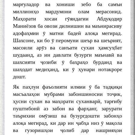
марғуладор ва хониши зебо ба самъи
миллионҳо мардумони олам мерасонид.
Маҳорати хосаи гӯяндагии Абдуқодир
Маниёзов ба овози дилнишин ва маънирасиву
адофаҳмии ӯ матни бадеӣ алоқа мегирад.
Шахсоне, ки бо ӯ перомуни шеър ва шеърият,
масоили арӯз ва санъати сухан ҳамсуҳбат
шудаанд, аз ин давлати бузурги маънавӣ ва
шахсияти ҷозиби ӯ баҳраҳо бурданд ва
шаҳодат медиҳанд, ки ӯ ҳунари нотакроре
дошт.
Як паҳлуи фаъолияти илмии ӯ ба тадқиқи
масъалаҳои мубрами забоншиносии тоҷик,
ҳусни сухан ва маҳорати суханварӣ, тарғибу
пуштибонӣ аз забон ва фарҳанг, зарурати
таърихии омӯзиш ва бузургдошти забонҳо
алоқа мегирад, ки дар ин ҷабҳа низ ӯ мақола
ва гузоришҳои ҷолиб дар нашрияҳои