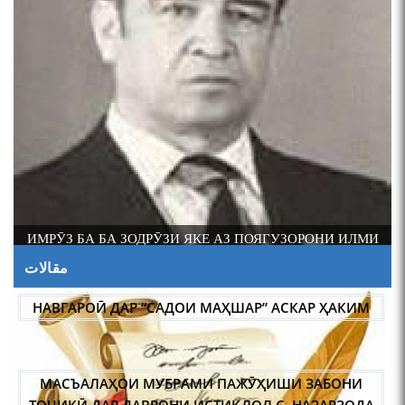
И
АБАРМАРДИ ИЛМИ ЗАБОНШИНОСИИ ТОҶИК
مقالات
НАВГАРОӢ ДАР “САДОИ МАҲШАР” АСКАР ҲАКИМ
МАСЪАЛАҲОИ МУБРАМИ ПАЖӮҲИШИ ЗАБОНИ