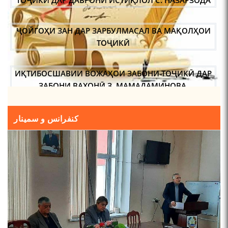
ТОҶИКӢ ДАР ДАВРОНИ ИСТИҚЛОЛ С. НАЗАРЗОДА
ҶОЙГОҲИ ЗАН ДАР ЗАРБУЛМАСАЛ ВА МАҚОЛҲОИ
ТОҶИКӢ
ИҚТИБОСШАВИИ ВОЖАҲОИ ЗАБОНИ ТОҶИКӢ ДАР
ЗАБОНИ ВАХОНӢ З. МАМАДАМИНОВА.
ТАҲҚИҚ ВА РАМЗКУШОИИ БАРХЕ АЗ ВОЖАҲОИ
کنفرانس و سمینار
ҶУҒРОФИИ ВАРЗОБ (ДАР АСОСИ МАВОДИ
ЗАБОНҲОИ ШАРҚИИ ЭРОНӢ) МИРЗОЕВ
САЙФИДДИН ҶАБОРОВИЧ.
ШИНОХТ ДАР ЗАМИНАИ ЭЪТИҚОД ВА ЭЪТИРОФ
ФИРДАВСӢ ВА ДАҚИҚӢ