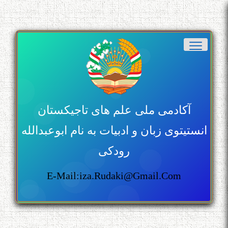
آکادمی ملی علم های تاجیکستان
انستیتوی زبان و ادبیات به نام ابوعبدالله
رودکی
E-Mail:iza.rudaki@gmail.com