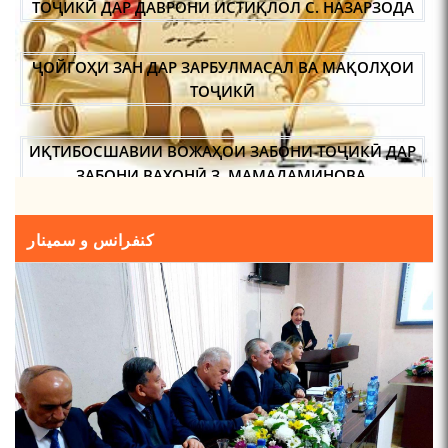
ТОҶИКӢ ДАР ДАВРОНИ ИСТИҚЛОЛ С. НАЗАРЗОДА
ҶОЙГОҲИ ЗАН ДАР ЗАРБУЛМАСАЛ ВА МАҚОЛҲОИ
ТОҶИКӢ
ИҚТИБОСШАВИИ ВОЖАҲОИ ЗАБОНИ ТОҶИКӢ ДАР
ЗАБОНИ ВАХОНӢ З. МАМАДАМИНОВА.
ТАҲҚИҚ ВА РАМЗКУШОИИ БАРХЕ АЗ ВОЖАҲОИ
کنفرانس و سمینار
ҶУҒРОФИИ ВАРЗОБ (ДАР АСОСИ МАВОДИ
ЗАБОНҲОИ ШАРҚИИ ЭРОНӢ) МИРЗОЕВ
САЙФИДДИН ҶАБОРОВИЧ.
ШИНОХТ ДАР ЗАМИНАИ ЭЪТИҚОД ВА ЭЪТИРОФ
ФИРДАВСӢ ВА ДАҚИҚӢ