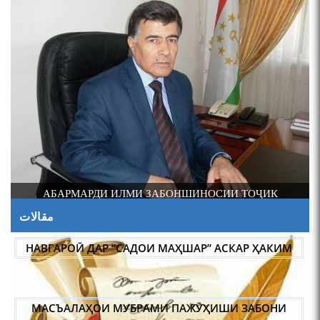
И
АБАРМАРДИ ИЛМИ ЗАБОНШИНОСИИ ТОҶИК
مقالات
НАВГАРОӢ ДАР “САДОИ МАҲШАР” АСКАР ҲАКИМ
МАСЪАЛАҲОИ МУБРАМИ ПАЖӮҲИШИ ЗАБОНИ