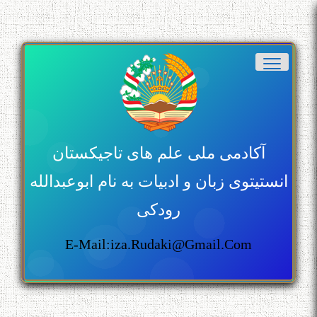
آکادمی ملی علم های تاجیکستان
انستیتوی زبان و ادبیات به نام ابوعبدالله
رودکی
E-Mail:iza.rudaki@gmail.com