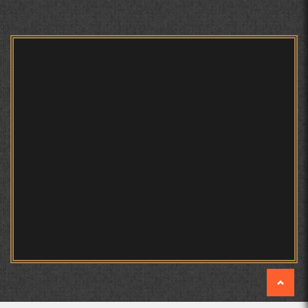
БЕРУНӢ ВА ЁДКАРДИ ҶАШНИ САДА
САНЪАТҲОИ БАДЕИИ МАЪНОӢ ДАР АШЪОРИ
КАМОЛИ ХУҶАНДӢ ЗУЛФИЯ ИСМАТОВА.
МИРЗО ТУРСУНЗОДА – ШОИРИ ВАТАНХОҲ ВА
ИНСОНДӮСТ
ПРЕДПОСЫЛКИ СТАНОВЛЕНИЯ
ФИЛОЛОГИЧЕСКОГО РОМАНА В ТАДЖИКСКОЙ
МУРУВВАТИЁН ДЖ. ДЖ.
МОҲИЯТИ ИҶТИМОИИ ТАСВИР ДАР ШЕЪРИ ҚУТБӢ
КИРОМ