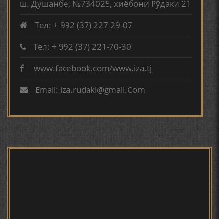
ФИЛОЛОГИЧЕСКОГО РОМАНА В ТАДЖИКСКОЙ
ш. Душанбе, №734025, хиёбони Рӯдаки 21
МУРУВВАТИЁН ДЖ. ДЖ.
Тел: + 992 (37) 227-29-07
ТВ САЁҲӢ: ИНЪИКОСИ ЧОРАБИНӢ БА МУНОСИБАТИ
ҶАШНИ ВАҲДАТИ МИЛЛӢ ДАР АМИТ
Тел: + 992 (37) 221-70-30
www.facebook.com/www.iza.tj
ВАСФИ МОДАР ДАР НАМУНАҲОИ ОСОРИ ШИФОҲИ
Email: iza.rudaki@gmail.Com
ВОЖАҲОИ НУРОНИИ ШЕЪР АНЗУРАТИ МАЛИКЗОД.
ТАСАВВУРИ МАРДУМ ДАР ХУСУСИ ИШҚИ РӮДАКӢ
ФАРИДУН ИСМОИЛОВ.
СЕҲРИ СУХАН ВА ҚУДРАТИ БАЁНИ УСТОД АЙНӢ