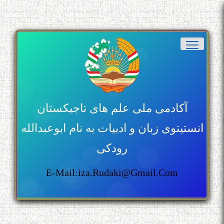
آکادمی ملی علم های تاجیکستان
انستیتوی زبان و ادبیات به نام ابوعبدالله
رودکی
E-Mail:iza.rudaki@gmail.com