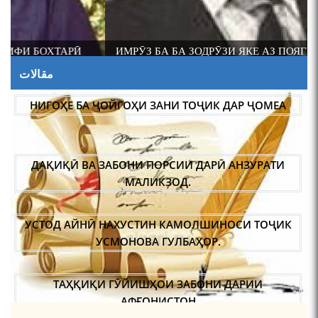
ИМРӮЗ БА БА ЗОДРӮЗИ ЯКЕ АЗ ПОЯГУЗОРОНИ ИЛМИ
ФОЛКЛОРШИНОСИИ ТОҶИК АКАДЕМИК РАҶАБ
مقالات
АМОНОВ САД СОЛ ПУР ШУД.
НИГОҲЕ БА ҶОЙГОҲИ ЗАНИ ТОҶИК ДАР ҶОМЕА
ДАҚИҚӢ ВА ЗАБОНИ ПОРСИИ ДАРӢ АНЗУРАТИ
МАЛИКЗОД.
УСТОД АЙНӢ НАХУСТИН КАМОЛШИНОСИ ТОҶИК
УСМОНОВА ГУЛБАҲОР.
ТАҲҚИҚИ ГӮЙИШҲОИ ЗАБОНИ ДАРИИ
АФҒОНИСТОН