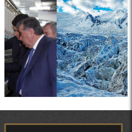
ИҚТИБОСШАВИИ ВОЖАҲОИ ЗАБОНИ ТОҶИКӢ ДАР
ЗАБОНИ ВАХОНӢ З. МАМАДАМИНОВА.
صفحه‌ها
ТАҲҚИҚ ВА РАМЗКУШОИИ БАРХЕ АЗ ВОЖАҲОИ
ҶУҒРОФИИ ВАРЗОБ (ДАР АСОСИ МАВОДИ
ЗАБОНҲОИ ШАРҚИИ ЭРОНӢ) МИРЗОЕВ
САЙФИДДИН ҶАБОРОВИЧ.
ШИНОХТ ДАР ЗАМИНАИ ЭЪТИҚОД ВА ЭЪТИРОФ
ФИРДАВСӢ ВА ДАҚИҚӢ
ҚАСИДАИ ГУМШУДАИ РӮДАКӢ ШАМСИДДИН
МУҲАММАДӢ.
ПРЕДПОСЫЛКИ СТАНОВЛЕНИЯ