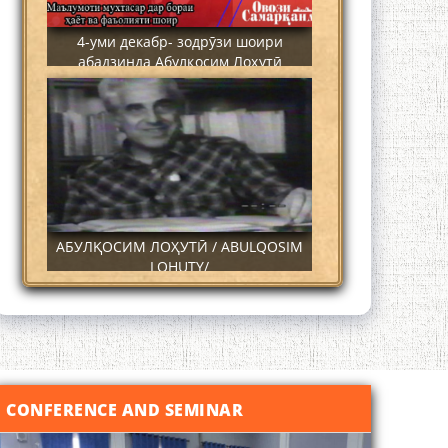
4-уми декабр- зодрӯзи шоири
абадзинда Абулқосим Лоҳутӣ
АБУЛҚОСИМ ЛОҲУТӢ / ABULQOSIM
LOHUTY/
CONFERENCE AND SEMINAR