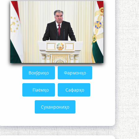
Кадамчо Худои Шарифзода
Вохӯриҳо
Фармонҳо
Паёмҳо
Сафарҳо
Суханрониҳо
Сайре дар Осорхона Муҳаммадҷон
Раҳимӣ