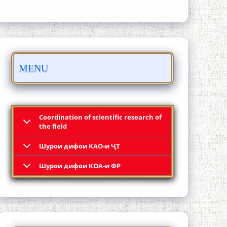
Осорхонаи адабии Муҳаммадҷон
MENU
Раҳимӣ
Coordination of scientific research of
the field
Шурои дифои КАО-и ҶТ
Қадамҷо: Муҳаммадҷон Раҳимӣ
Шурои дифои КОА-и ФР