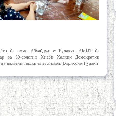
биёти ба номи Абуабдуллоҳ Рӯдакии АМИТ ба
вар ва 30-солагии Ҳизби Халқии Демократии
 ва аъзоёни ташкилоти ҳизбии Ворисони Рӯдакӣ