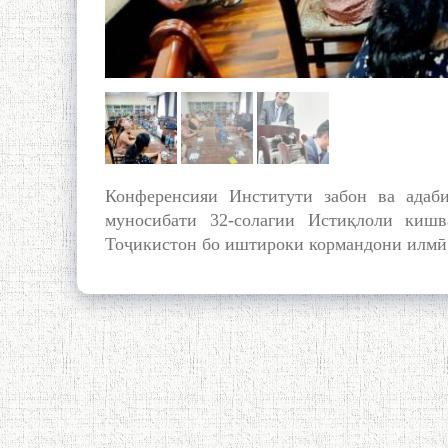
Конференсияи Институти забон ва ада
муносибати 32-солагии Истиқлоли киш
Тоҷикистон бо иштироки кормандони илмӣ