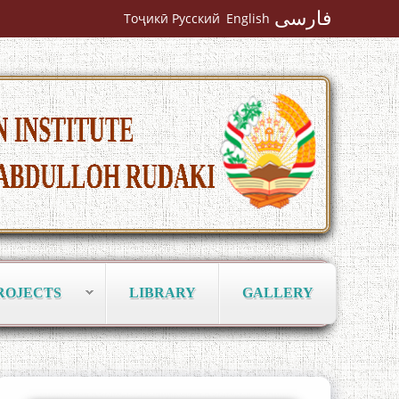
Чанор ҳам "гап" мезанад
فارسی
Тоҷикӣ
Русский
English
ШАРҲИ МУЛОҚОТ БО АҲЛИ ИЛМ ВА
МАОРИФИ КИШВАР АЗ ҶОНИБИ
ОЛИМОНИ АКАДЕМИЯИ МИЛЛИИ
ИЛМҲОИ ТОҶИКИСТОН
ROJECTS
LIBRARY
GALLERY
БО 4 000 000 СОМОНӢ ПАЙКАРА ВА
ОСОРХОНАИ МӮЪМИН ҚАНОАТ
СОХТА ШУД!