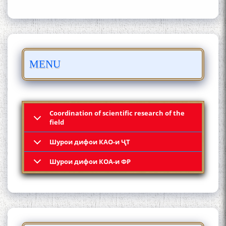
БО 4 000 000 СОМОНӢ
MENU
ПАЙКАРА ВА ОСОРХОНАИ
МӮЪМИН ҚАНОАТ СОХТА
ШУД!
Coordination of scientific research of the
field
Шурои дифои КАО-и ҶТ
Кадамчо Худои Шарифзода
Шурои дифои КОА-и ФР