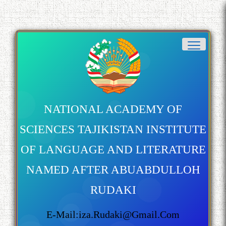
Дар Академияи миллии
илмҳои Тоҷикистон бахшида
ба 100-солагии мунаққиду
адабиётшинос Соҳиб
Табаров ҳамоиши илмӣ-
назариявӣ баргузор гардид.
NATIONAL ACADEMY OF
SCIENCES TAJIKISTAN INSTITUTE
МАВЛОНО ҶАЛОЛИДДИНИ
OF LANGUAGE AND LITERATURE
БАЛХӢ БУЗУРГТАРИН
МУТАФАККИР ВА ОРИФИ
NAMED AFTER ABUABDULLOH
ЗАБОНУ АДАБИ ТОҶИК
RUDAKI
E-Mail:iza.rudaki@gmail.com