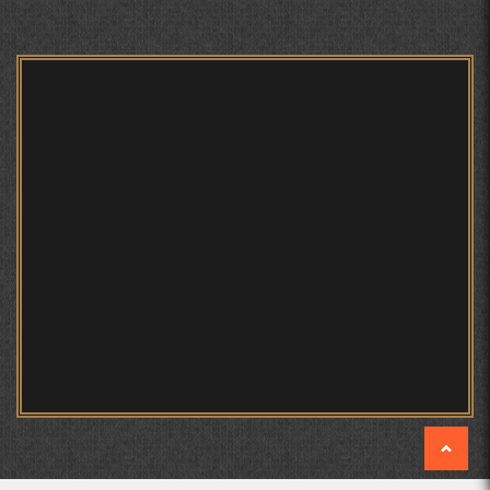
БЕРУНӢ ВА ЁДКАРДИ ҶАШНИ САДА
Мирзо Турсунзода - филми
мустанад
САНЪАТҲОИ БАДЕИИ МАЪНОӢ ДАР АШЪОРИ
КАМОЛИ ХУҶАНДӢ ЗУЛФИЯ ИСМАТОВА.
МИРЗО ТУРСУНЗОДА – ШОИРИ ВАТАНХОҲ ВА
ИНСОНДӮСТ
Мирзо Турсунзода - Шоиро,
аз сӯхтан дорӣ хабар
ПРЕДПОСЫЛКИ СТАНОВЛЕНИЯ
ФИЛОЛОГИЧЕСКОГО РОМАНА В ТАДЖИКСКОЙ
МУРУВВАТИЁН ДЖ. ДЖ.
МОҲИЯТИ ИҶТИМОИИ ТАСВИР ДАР ШЕЪРИ ҚУТБӢ
КИРОМ