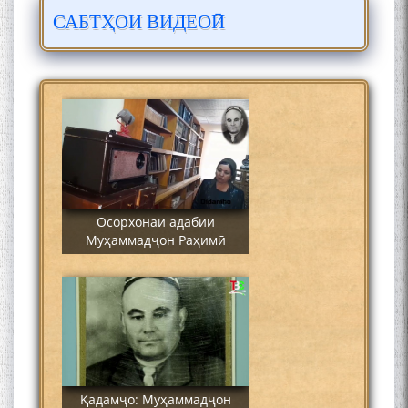
САБТҲОИ ВИДЕОӢ
Сайре дар Осорхона
Муҳаммадҷон Раҳимӣ
Осорхонаи адабии
Муҳаммадҷон Раҳимӣ
Қадамҷо: Муҳаммадҷон