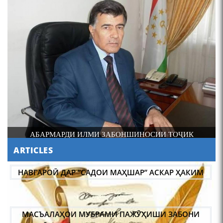
4-уми декабр- зодрӯзи
шоири абадзинда Абулқосим
Лоҳутӣ
И
АБАРМАРДИ ИЛМИ ЗАБОНШИНОСИИ ТОҶИК
ARTICLES
АБУЛҚОСИМ ЛОҲУТӢ /
ABULQOSIM LOHUTY/
НАВГАРОӢ ДАР “САДОИ МАҲШАР” АСКАР ҲАКИМ
МАСЪАЛАҲОИ МУБРАМИ ПАЖӮҲИШИ ЗАБОНИ