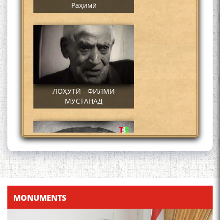
Раҳимӣ
ЛОҲУТӢ - ФИЛМИ
МУСТАНАД
Қадамҷо - Лоҳутӣ
MONUMENTS