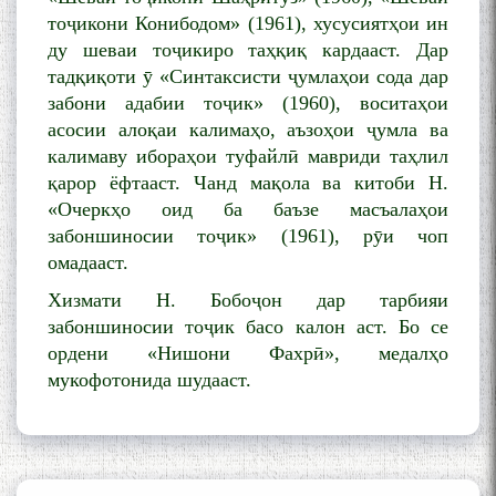
Қаноат (Ustod Mumin Qanoat)
тоҷикони Конибодом» (1961), хусусиятҳои ин
and Master Mehryar
ду шеваи тоҷикиро таҳқиқ кардааст. Дар
Mehrafarin about the conflict
тадқиқоти ӯ «Синтаксисти ҷумлаҳои сода дар
of the name of the Persian
забони адабии тоҷик» (1960), воситаҳои
Gulf
асосии алоқаи калимаҳо, аъзоҳои ҷумла ва
калимаву ибораҳои туфайлӣ мавриди таҳлил
қарор ёфтааст. Чанд мақола ва китоби Н.
Сайри Дарвоз бо Мӯъмин
Қаноат: Чанор ҳам "гап"
«Очеркҳо оид ба баъзе масъалаҳои
мезанад
забоншиносии тоҷик» (1961), рӯи чоп
омадааст.
Хизмати Н. Бобоҷон дар тарбияи
забоншиносии тоҷик басо калон аст. Бо се
ордени «Нишони Фахрӣ», медалҳо
мукофотонида шудааст.
ШАРҲИ МУЛОҚОТ БО АҲЛИ
ИЛМ ВА МАОРИФИ КИШВАР
АЗ ҶОНИБИ ОЛИМОНИ
АКАДЕМИЯИ МИЛЛИИ
ИЛМҲОИ ТОҶИКИСТОН