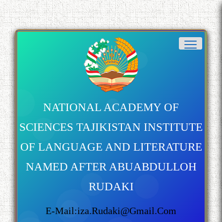
NATIONAL ACADEMY OF
SCIENCES TAJIKISTAN INSTITUTE
OF LANGUAGE AND LITERATURE
NAMED AFTER ABUABDULLOH
RUDAKI
E-Mail:iza.rudaki@gmail.com