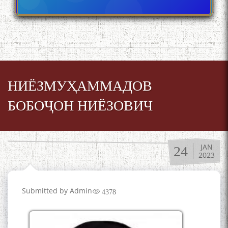
НИЁЗМУҲАММАДОВ
БОБОҶОН НИЁЗОВИЧ
JAN
24
2023
БА МУНОСИБАТИ
БУЗУРГДОШТИ РӮЗИ РӮДАКӢ
Submitted by
Admin
4378