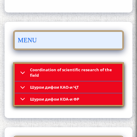
БО 4 000 000 СОМОНӢ
MENU
ПАЙКАРА ВА ОСОРХОНАИ
МӮЪМИН ҚАНОАТ СОХТА
ШУД!
Coordination of scientific research of the
field
Шурои дифои КАО-и ҶТ
Кадамчо Худои Шарифзода
Шурои дифои КОА-и ФР