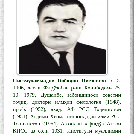
Дар Академияи миллии
илмҳои Тоҷикистон бахшида
ба 100-солагии мунаққиду
адабиётшинос Соҳиб
Табаров ҳамоиши илмӣ-
назариявӣ баргузор гардид.
Ниёзмуҳ
аммадов Бобо
ҷ
он Ниёзович:
5. 5.
МАВЛОНО ҶАЛОЛИДДИНИ
1906, деҳаи Фирӯзобаи р-ни Конибодом- 25.
БАЛХӢ БУЗУРГТАРИН
10. 1979, Душанбе, забоншиноси советии
МУТАФАККИР ВА ОРИФИ
тоҷик, доктори илмҳои филология (1948),
ЗАБОНУ АДАБИ ТОҶИК
проф. (1952), акад. АФ РСС Тоҷикистон
(1951), Ходими Хизматнишондодаи илми РСС
Тоҷикистон. (1964). Аз оилаи кафшдӯз. Аъзои
КПСС аз соли 1931. Институти муаллимии