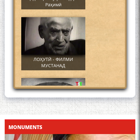
Раҳимӣ
ЛОҲУТӢ - ФИЛМИ
МУСТАНАД
Қадамҷо - Лоҳутӣ
MONUMENTS