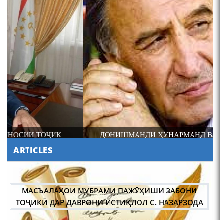
4-уми декабр- зодрӯзи
шоири абадзинда Абулқосим
Лоҳутӣ
ДОНИШМАНДИ ҲУНАРМАНД ВА ҲУНАРМАНДИ
ДОНИШМАНД
ARTICLES
АБУЛҚОСИМ ЛОҲУТӢ /
ABULQOSIM LOHUTY/
МАСЪАЛАҲОИ МУБРАМИ ПАЖӮҲИШИ ЗАБОНИ
ТОҶИКӢ ДАР ДАВРОНИ ИСТИҚЛОЛ С. НАЗАРЗОДА
ҶОЙГОҲИ ЗАН ДАР ЗАРБУЛМАСАЛ ВА МАҚОЛҲОИ