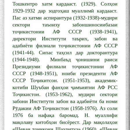
Тошкентро хатм кардааст. (1929). Солҳои
به عبارت دیگر: گفتگو با مومن
1929-1932 дар зодгоҳаш муаллимӣ кардааст.
قناعت Mumin Qanoat
Пас аз хатми аспирантура (1932-1938)-мудири
сектори таъоиху забоншиносиибазаи
тоҷикистонии АФ СССР (1938-1941),
директори Институти таърих, забон ва
адабиёти филиали тоҷикистонии АФ СССР
(1941-44). Сипас таҳсил дар докторантура
(1944-1948). Минбаъд ҷонишини раиси
Сухбати навқаламон бо
Президиуми филиали тоҷикистонии АФ
Муъмин Қаноат\Meeting of
СССР (1948-1951), ноиби президенти АФ
young talents with Mumyin
СССР Тоҷикитсон. (1951-1953), академик-
Kanoat
котиби Шуъбаи фанҳои ҷамъиятии АФ РСС
Тоҷикистон. (1953-1962), мудири сектори
забони Институти забон ва адабиёти ба номи
Рӯдакии АФ Тоҷикистон (1958-1976). Аз соли
1976 ба нафақа баромад. Н. муаллифи
мақолаву китобҳои бисёрест. Дар мақолаҳои
The Persian Gulf Beautiful
poetry from Устод Мумин
«Шеваи тоҷикони Шаҳритуз» (1960), «Шеваи