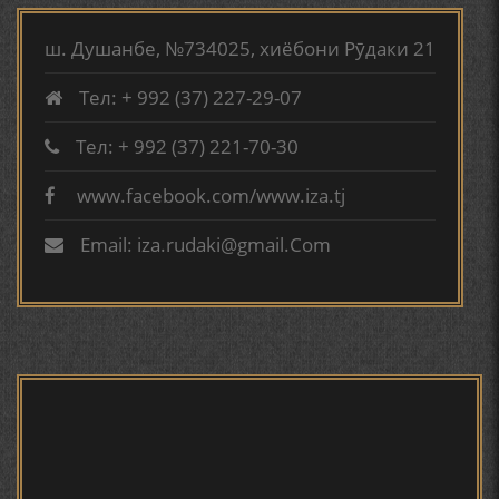
АБУАБДУЛЛОҲИ РӮДАКӢ ДАР ТАҲҚИҚИ ТОҶИДДИН
МАРДОНӢ УМРИДДИН ЮСУФӢ ИНСТИТУТИ ЗАБОН
ш. Душанбе, №734025, хиёбони Рӯдаки 21
ВА АДАБИЁТИ БА НОМИ РӮДАКИИ АМИТ
Тел: + 992 (37) 227-29-07
КИРОМИ БУХОРӢ ШОИРИ ИНСОНДӮСТ УСМОНОВА
ГУЛБАҲОР.
Тел: + 992 (37) 221-70-30
www.facebook.com/www.iza.tj
ТАҶАССУМИ ҲАСБИ ҲОЛ ДАР ҒАЗАЛИЁТИ КИРОМИ
БУХОРОӢ УСМОНОВА Г.Ф.
Email: iza.rudaki@gmail.Com
БЕРУНӢ ВА НАВРӮЗИ АҶАМ
БЕРУНӢ ВА ЁДКАРДИ ҶАШНИ САДА
САНЪАТҲОИ БАДЕИИ МАЪНОӢ ДАР АШЪОРИ