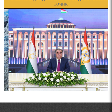
ТОҶИК
ПРЕДПОСЫЛКИ СТАНОВЛЕНИЯ
ФИЛОЛОГИЧЕСКОГО РОМАНА В ТАДЖИКСКОЙ
صفحه‌ها
МУРУВВАТИЁН ДЖ. ДЖ.
ВАСФИ МОДАР ДАР НАМУНАҲОИ ОСОРИ ШИФОҲИ
ВОЖАҲОИ НУРОНИИ ШЕЪР АНЗУРАТИ МАЛИКЗОД.
ТАСАВВУРИ МАРДУМ ДАР ХУСУСИ ИШҚИ РӮДАКӢ
ФАРИДУН ИСМОИЛОВ.
СЕҲРИ СУХАН ВА ҚУДРАТИ БАЁНИ УСТОД АЙНӢ