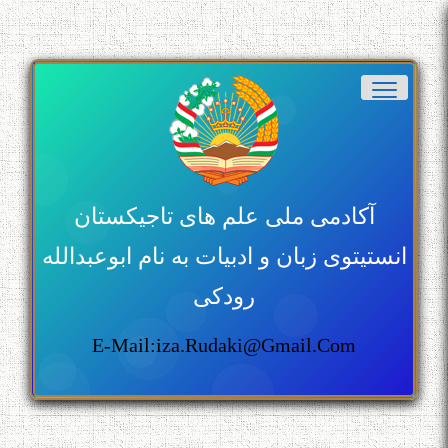
آکادمی ملی علم های تاجیکستان
انستیتوی زبان و ادبیات به نام ابوعبدالله
رودکی
E-Mail:iza.rudaki@gmail.com