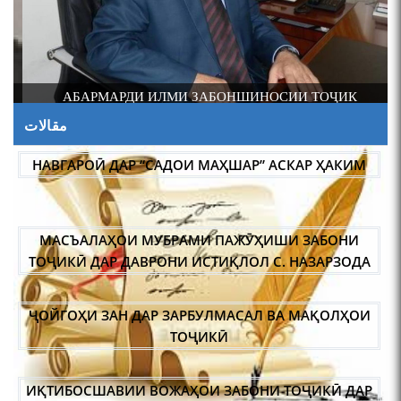
И
АБАРМАРДИ ИЛМИ ЗАБОНШИНОСИИ ТОҶИК
مقالات
НАВГАРОӢ ДАР “САДОИ МАҲШАР” АСКАР ҲАКИМ
МАСЪАЛАҲОИ МУБРАМИ ПАЖӮҲИШИ ЗАБОНИ
ТОҶИКӢ ДАР ДАВРОНИ ИСТИҚЛОЛ С. НАЗАРЗОДА
ҶОЙГОҲИ ЗАН ДАР ЗАРБУЛМАСАЛ ВА МАҚОЛҲОИ
ТОҶИКӢ
ИҚТИБОСШАВИИ ВОЖАҲОИ ЗАБОНИ ТОҶИКӢ ДАР