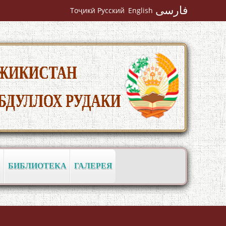
فارسی
Тоҷикӣ
Русский
English
به عبارت دیگر: گفتگو با مومن قناعت
Mumin Qanoat
БИБЛИОТЕКА
ГАЛЕРЕЯ
Сухбати навқаламон бо Муъмин
Қаноат\Meeting of young talents with
Mumyin Kanoat