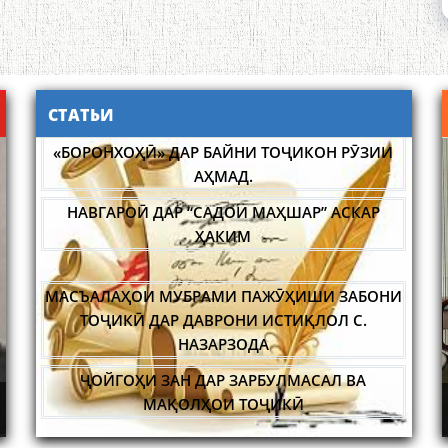
СТАТЬИ
НАВГАРОӢ ДАР “САДОИ МАҲШАР” АСКАР
ҲАКИМ
МАСЪАЛАҲОИ МУБРАМИ ПАЖӮҲИШИ ЗАБОНИ
ТОҶИКӢ ДАР ДАВРОНИ ИСТИҚЛОЛ С.
НАЗАРЗОДА
ҶОЙГОҲИ ЗАН ДАР ЗАРБУЛМАСАЛ ВА
МАҚОЛҲОИ ТОҶИКӢ
АБАРМАРДИ ИЛМИ ЗАБОНШИНОСИИ ТОҶИК
ДОНИШ
ИДА БА
НИШАСТИ НАВБАТИИ МАҲФИЛИ ИЛМӢ -
ИҚТИБОСШАВИИ ВОЖАҲОИ ЗАБОНИ ТОҶИКӢ
ИСТОН
НАЗАРИИ "СУХАНСАНҶӢ" БАРГУЗОР ГАРДИД.
ДАР ЗАБОНИ ВАХОНӢ З. МАМАДАМИНОВА.