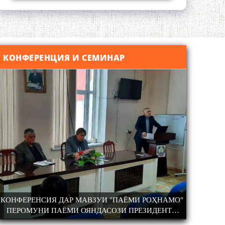
КОНФЕРЕНЦИЯ И СЕМИНАР
Қадамҷо - Лоҳутӣ
4-уми декабр- зодрӯзи шоири
абадзинда Абулқосим Лоҳутӣ
МАНДИ ҲУНАРМАНД ВА ҲУНАРМАНДИ
САРНАВИШТИ 
КОНФЕРЕНСИЯ ДАР МАВЗУИ "ПАЁМИ РОҲНАМО"
ТАҶЛ
ДОНИШМАНД
ПЕРОМУНИ ПАЁМИ ОЯНДАСОЗИ ПРЕЗИДЕНТИ
ХУРШЕД
КИШВАР