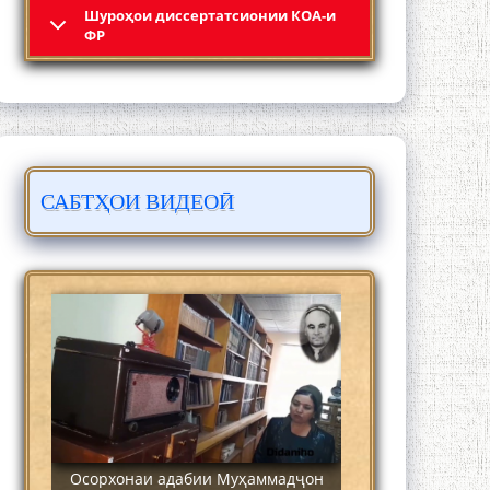
Шyроҳои диссертатсионии КОА-и
Кадамчо Худои Шарифзода
ФР
САБТҲОИ ВИДЕОӢ
Сайре дар Осорхона Муҳаммадҷон
Раҳимӣ
Осорхонаи адабии Муҳаммадҷон