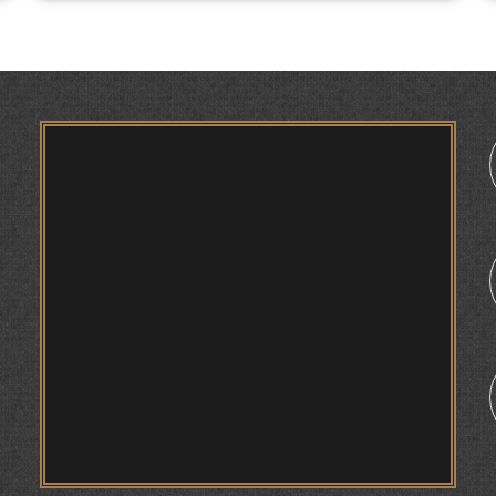
ТАҲҚИҚ ВА РАМЗКУШОИИ БАРХЕ АЗ ВОЖАҲОИ
ҶУҒРОФИИ ВАРЗОБ (ДАР АСОСИ МАВОДИ
ЗАБОНҲОИ ШАРҚИИ ЭРОНӢ) МИРЗОЕВ
САЙФИДДИН ҶАБОРОВИЧ.
ШИНОХТ ДАР ЗАМИНАИ ЭЪТИҚОД ВА
ЭЪТИРОФ
1
ФИРДАВСӢ ВА ДАҚИҚӢ
ҚАСИДАИ ГУМШУДАИ РӮДАКӢ ШАМСИДДИН
МУҲАММАДӢ.
ТВ САЁҲӢ: ИНЪИКОСИ ЧОРАБИНӢ БА
МУНОСИБАТИ ҶАШНИ ВАҲДАТИ МИЛЛӢ ДАР
АМИТ