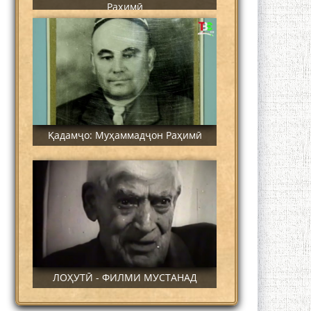
Раҳимӣ
Қадамҷо: Муҳаммадҷон Раҳимӣ
ЛОҲУТӢ - ФИЛМИ МУСТАНАД