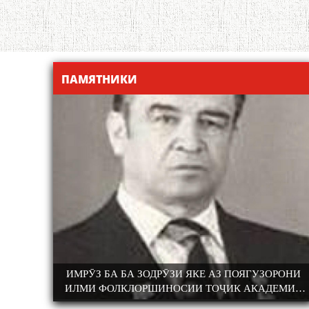
ПАМЯТНИКИ
БОХТАРӢ
ИМРӮЗ БА БА ЗОДРӮЗИ ЯКЕ АЗ ПОЯГУЗОРОНИ
ТИ ЗАБОН ВА
КОНФЕРЕНСИЯИ ИЛМИЮ АМАЛӢ БАХШ
ИЛМИ ФОЛКЛОРШИНОСИИ ТОҶИК АКАДЕМИК
УЛЛОҲ РӮДАКИИ
100-СОЛАГИИ ШОИРИ ХАЛҚИИ ТОҶИК
РАҶАБ АМОНОВ САД СОЛ ПУР ШУД.
2-СОЛАГИИ
АМИНҶОН ШУКУҲӢ