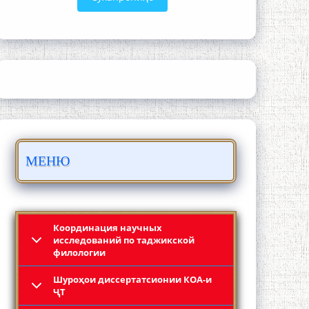
ШАРҲИ МУЛОҚОТ БО АҲЛИ ИЛМ ВА
МАОРИФИ КИШВАР АЗ ҶОНИБИ
ОЛИМОНИ АКАДЕМИЯИ МИЛЛИИ
ИЛМҲОИ ТОҶИКИСТОН
МЕНЮ
БО 4 000 000 СОМОНӢ ПАЙКАРА ВА
ОСОРХОНАИ МӮЪМИН ҚАНОАТ
СОХТА ШУД!
Координация научных
исследований по таджикской
филологии
Шyроҳои диссертатсионии КОА-и
ҶТ