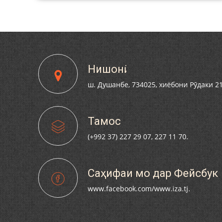
СОЛАГИИ ҲИЗБИ
ҶИКИСТОН БО
МӢ ВА АЪЗОЁНИ
СОНИ РӮДАКӢ
Нишонӣ
ш. Душанбе, 734025, хиёбони Рӯдаки 2
Тамос
(+992 37) 227 29 07, 227 11 70.
Саҳифаи мо дар Фейсбук
www.facebook.com/www.iza.tj.