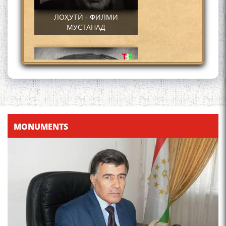
ЛОҲУТӢ - ФИЛМИ
МУСТАНАД
Қадамҷо - Лоҳутӣ
MONUMENTS
4-уми декабр- зодрӯзи
шоири абадзинда Абулқосим