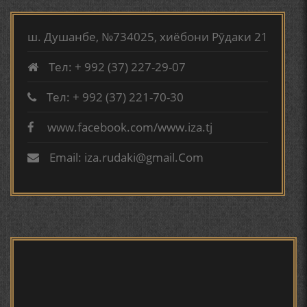
ТАРЧУМАИ ХОЛ/MIRZO
АБУАБДУЛЛОҲИ РӮДАКӢ ДАР ТАҲҚИҚИ ТОҶИДДИН
TURSUNZODA BIOGRAFIYA
МАРДОНӢ УМРИДДИН ЮСУФӢ ИНСТИТУТИ ЗАБОН
ш. Душанбе, №734025, хиёбони Рӯдаки 21
ВА АДАБИЁТИ БА НОМИ РӮДАКИИ АМИТ
Тел: + 992 (37) 227-29-07
КИРОМИ БУХОРӢ ШОИРИ ИНСОНДӮСТ УСМОНОВА
ГУЛБАҲОР.
Тел: + 992 (37) 221-70-30
www.facebook.com/www.iza.tj
Сайри осорхона - Мирзо
ТАҶАССУМИ ҲАСБИ ҲОЛ ДАР ҒАЗАЛИЁТИ КИРОМИ
Турсунзода
БУХОРОӢ УСМОНОВА Г.Ф.
Email: iza.rudaki@gmail.Com
БЕРУНӢ ВА НАВРӮЗИ АҶАМ
БЕРУНӢ ВА ЁДКАРДИ ҶАШНИ САДА
Мирзо Турсунзода - филми
мустанад
САНЪАТҲОИ БАДЕИИ МАЪНОӢ ДАР АШЪОРИ