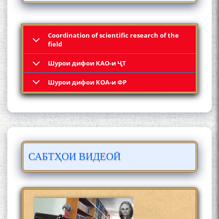
ШУД!
Coordination of scientific research of the
field
Шурои дифои КАО-и ҶТ
Кадамчо Худои Шарифзода
Шурои дифои КОА-и ФР
САБТҲОИ ВИДЕОӢ
Сайре дар Осорхона
Муҳаммадҷон Раҳимӣ