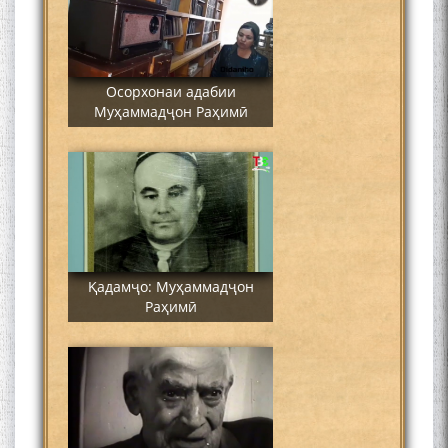
Осорхонаи адабии
Муҳаммадҷон Раҳимӣ
Қадамҷо: Муҳаммадҷон
Раҳимӣ