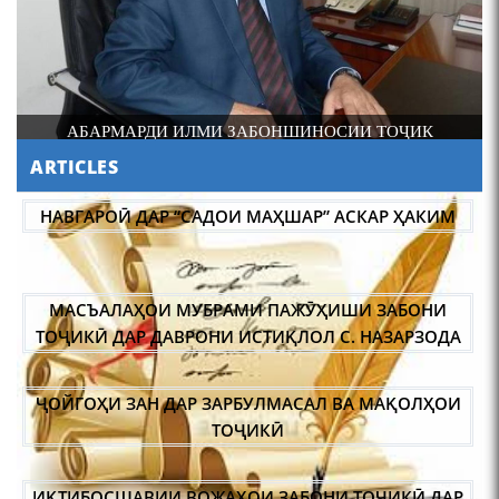
Лоҳутӣ
И
АБАРМАРДИ ИЛМИ ЗАБОНШИНОСИИ ТОҶИК
ARTICLES
АБУЛҚОСИМ ЛОҲУТӢ /
ABULQOSIM LOHUTY/
НАВГАРОӢ ДАР “САДОИ МАҲШАР” АСКАР ҲАКИМ
МАСЪАЛАҲОИ МУБРАМИ ПАЖӮҲИШИ ЗАБОНИ
ТОҶИКӢ ДАР ДАВРОНИ ИСТИҚЛОЛ С. НАЗАРЗОДА
ҶОЙГОҲИ ЗАН ДАР ЗАРБУЛМАСАЛ ВА МАҚОЛҲОИ
Что знают в Ташкенте о
Мирзо Турсунзаде, чьим
ТОҶИКӢ
именем назвали станцию
метро?
ИҚТИБОСШАВИИ ВОЖАҲОИ ЗАБОНИ ТОҶИКӢ ДАР