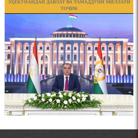
ЭҲЁКУНАНДАИ ДАВЛАТ ВА ТАМАДДУНИ МИЛЛАТИ
ТОҶИК
ПРЕДПОСЫЛКИ СТАНОВЛЕНИЯ
ЧЕХРАХОИ АСЛИИ МИРЗО
ТУРСУНЗОДА
ФИЛОЛОГИЧЕСКОГО РОМАНА В ТАДЖИКСКОЙ
Pages
МУРУВВАТИЁН ДЖ. ДЖ.
ВАСФИ МОДАР ДАР НАМУНАҲОИ ОСОРИ ШИФОҲИ
ВОЖАҲОИ НУРОНИИ ШЕЪР АНЗУРАТИ МАЛИКЗОД.
Мирзо Турсунзода-
"Кахрамони Точикистон"
ТАСАВВУРИ МАРДУМ ДАР ХУСУСИ ИШҚИ РӮДАКӢ
ФАРИДУН ИСМОИЛОВ.
СЕҲРИ СУХАН ВА ҚУДРАТИ БАЁНИ УСТОД АЙНӢ
МИРЗО ТУРСУНЗОДА