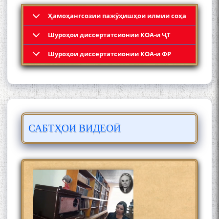
Ҳамоҳангсозии пажӯҳишҳои илмии соҳа
Шyроҳои диссертатсионии КОА-и ҶТ
Кадамчо Худои Шарифзода
Шyроҳои диссертатсионии КОА-и ФР
САБТҲОИ ВИДЕОӢ
Сайре дар Осорхона
Муҳаммадҷон Раҳимӣ