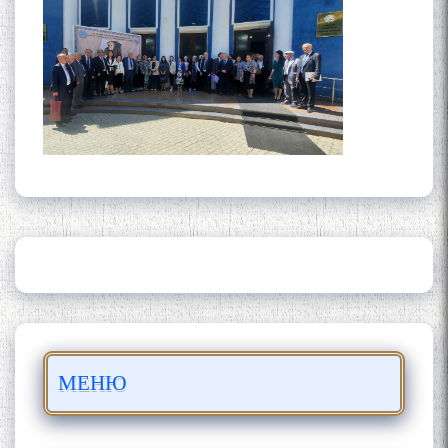
ШАРҲИ МУЛОҚОТ БО АҲЛИ
ИЛМ ВА МАОРИФИ КИШВАР
АЗ ҶОНИБИ ОЛИМОНИ
АКАДЕМИЯИ МИЛЛИИ
ИЛМҲОИ ТОҶИКИСТОН
БО 4 000 000 СОМОНӢ
ПАЙКАРА ВА ОСОРХОНАИ
МЕНЮ
МӮЪМИН ҚАНОАТ СОХТА
ШУД!