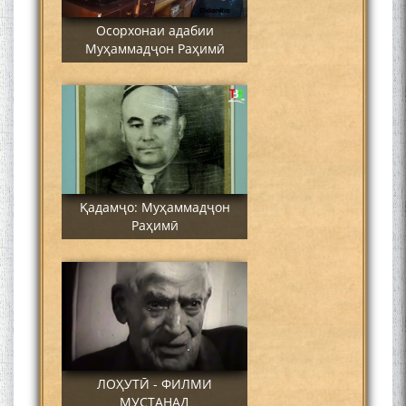
Осорхонаи адабии
Муҳаммадҷон Раҳимӣ
Қадамҷо: Муҳаммадҷон
Раҳимӣ
ЛОҲУТӢ - ФИЛМИ
МУСТАНАД