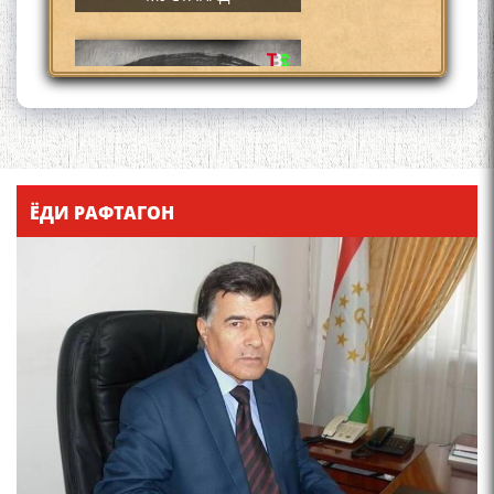
Қадамҷо - Лоҳутӣ
ЁДИ РАФТАГОН
4-уми декабр- зодрӯзи
шоири абадзинда Абулқосим
Лоҳутӣ