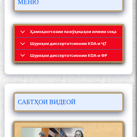
МЕНЮ
МӮЪМИН ҚАНОАТ СОХТА
ШУД!
Ҳамоҳангсозии пажӯҳишҳои илмии соҳа
Шyроҳои диссертатсионии КОА-и ҶТ
Кадамчо Худои Шарифзода
Шyроҳои диссертатсионии КОА-и ФР
САБТҲОИ ВИДЕОӢ
Сайре дар Осорхона
Муҳаммадҷон Раҳимӣ