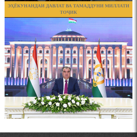
ҶАШНИ ВАҲДАТИ МИЛЛӢ ДАР АМИТ
ЭҲЁКУНАНДАИ ДАВЛАТ ВА ТАМАДДУНИ МИЛЛАТИ
ТОҶИК
ПРЕДПОСЫЛКИ СТАНОВЛЕНИЯ
ЧЕХРАХОИ АСЛИИ МИРЗО
ТУРСУНЗОДА
ФИЛОЛОГИЧЕСКОГО РОМАНА В ТАДЖИКСКОЙ
Pages
МУРУВВАТИЁН ДЖ. ДЖ.
ВАСФИ МОДАР ДАР НАМУНАҲОИ ОСОРИ ШИФОҲИ
ВОЖАҲОИ НУРОНИИ ШЕЪР АНЗУРАТИ МАЛИКЗОД.
Мирзо Турсунзода-
"Кахрамони Точикистон"
ТАСАВВУРИ МАРДУМ ДАР ХУСУСИ ИШҚИ РӮДАКӢ
ФАРИДУН ИСМОИЛОВ.
СЕҲРИ СУХАН ВА ҚУДРАТИ БАЁНИ УСТОД АЙНӢ