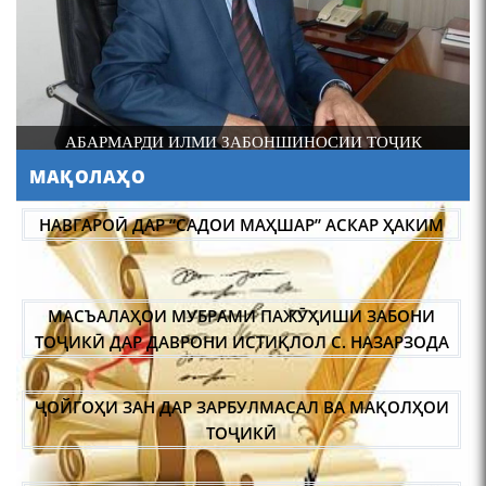
шоири абадзинда Абулқосим
Лоҳутӣ
И
АБАРМАРДИ ИЛМИ ЗАБОНШИНОСИИ ТОҶИК
МАҚОЛАҲО
АБУЛҚОСИМ ЛОҲУТӢ /
ABULQOSIM LOHUTY/
НАВГАРОӢ ДАР “САДОИ МАҲШАР” АСКАР ҲАКИМ
МАСЪАЛАҲОИ МУБРАМИ ПАЖӮҲИШИ ЗАБОНИ
ТОҶИКӢ ДАР ДАВРОНИ ИСТИҚЛОЛ С. НАЗАРЗОДА
ҶОЙГОҲИ ЗАН ДАР ЗАРБУЛМАСАЛ ВА МАҚОЛҲОИ
Что знают в Ташкенте о
Мирзо Турсунзаде, чьим
ТОҶИКӢ
именем назвали станцию
метро?