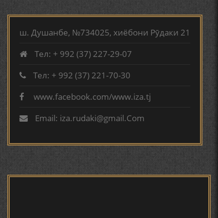
МИРЗО ТУРСУНЗОДА
ТАРЧУМАИ ХОЛ/MIRZO
АБУАБДУЛЛОҲИ РӮДАКӢ ДАР ТАҲҚИҚИ ТОҶИДДИН
TURSUNZODA BIOGRAFIYA
МАРДОНӢ УМРИДДИН ЮСУФӢ ИНСТИТУТИ ЗАБОН
ш. Душанбе, №734025, хиёбони Рӯдаки 21
ВА АДАБИЁТИ БА НОМИ РӮДАКИИ АМИТ
Тел: + 992 (37) 227-29-07
КИРОМИ БУХОРӢ ШОИРИ ИНСОНДӮСТ УСМОНОВА
ГУЛБАҲОР.
Тел: + 992 (37) 221-70-30
www.facebook.com/www.iza.tj
Сайри осорхона - Мирзо
ТАҶАССУМИ ҲАСБИ ҲОЛ ДАР ҒАЗАЛИЁТИ КИРОМИ
Турсунзода
БУХОРОӢ УСМОНОВА Г.Ф.
Email: iza.rudaki@gmail.Com
БЕРУНӢ ВА НАВРӮЗИ АҶАМ
БЕРУНӢ ВА ЁДКАРДИ ҶАШНИ САДА
Мирзо Турсунзода - филми
мустанад