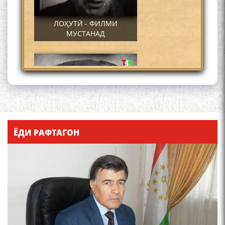
ЛОҲУТӢ - ФИЛМИ
МУСТАНАД
Қадамҷо - Лоҳутӣ
ЁДИ РАФТАГОН
4-уми декабр- зодрӯзи