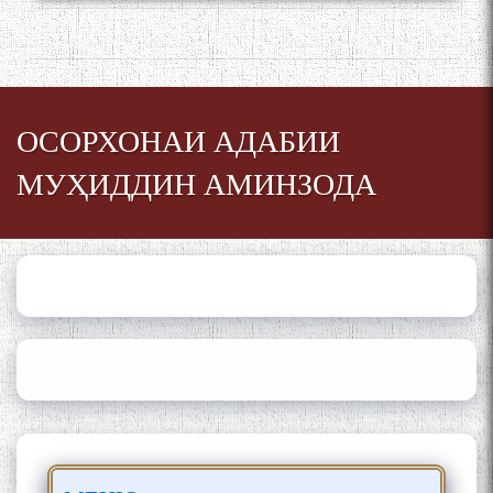
Сайри Дарвоз бо Мӯъмин
Қаноат: Чанор ҳам "гап"
мезанад
ОСОРХОНАИ АДАБИИ
МУҲИДДИН АМИНЗОДА
ШАРҲИ МУЛОҚОТ БО АҲЛИ
ИЛМ ВА МАОРИФИ КИШВАР
АЗ ҶОНИБИ ОЛИМОНИ
АКАДЕМИЯИ МИЛЛИИ
ИЛМҲОИ ТОҶИКИСТОН
БО 4 000 000 СОМОНӢ
ПАЙКАРА ВА ОСОРХОНАИ