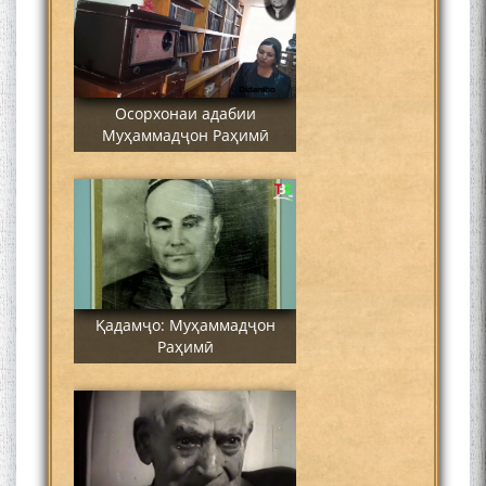
Осорхонаи адабии
Муҳаммадҷон Раҳимӣ
Қадамҷо: Муҳаммадҷон
Раҳимӣ