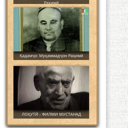
Раҳимӣ
Қадамҷо: Муҳаммадҷон Раҳимӣ
ЛОҲУТӢ - ФИЛМИ МУСТАНАД