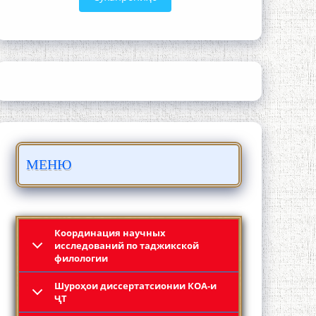
ШАРҲИ МУЛОҚОТ БО АҲЛИ ИЛМ ВА
МАОРИФИ КИШВАР АЗ ҶОНИБИ
ОЛИМОНИ АКАДЕМИЯИ МИЛЛИИ
ИЛМҲОИ ТОҶИКИСТОН
МЕНЮ
БО 4 000 000 СОМОНӢ ПАЙКАРА ВА
ОСОРХОНАИ МӮЪМИН ҚАНОАТ
СОХТА ШУД!
Координация научных
исследований по таджикской
филологии
Шyроҳои диссертатсионии КОА-и
ҶТ