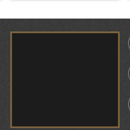
ТАҲҚИҚ ВА РАМЗКУШОИИ БАРХЕ АЗ ВОЖАҲОИ
ҶУҒРОФИИ ВАРЗОБ (ДАР АСОСИ МАВОДИ
ЗАБОНҲОИ ШАРҚИИ ЭРОНӢ) МИРЗОЕВ
САЙФИДДИН ҶАБОРОВИЧ.
ШИНОХТ ДАР ЗАМИНАИ ЭЪТИҚОД ВА
ЭЪТИРОФ
1
ФИРДАВСӢ ВА ДАҚИҚӢ
ҚАСИДАИ ГУМШУДАИ РӮДАКӢ ШАМСИДДИН
МУҲАММАДӢ.
ТВ САЁҲӢ: ИНЪИКОСИ ЧОРАБИНӢ БА
МУНОСИБАТИ ҶАШНИ ВАҲДАТИ МИЛЛӢ ДАР
АМИТ