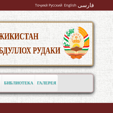
فارسی
Тоҷикӣ
Русский
English
به عبارت دیگر: گفتگو با مومن قناعت
Mumin Qanoat
БИБЛИОТЕКА
ГАЛЕРЕЯ
Сухбати навқаламон бо Муъмин
Қаноат\Meeting of young talents with
Mumyin Kanoat