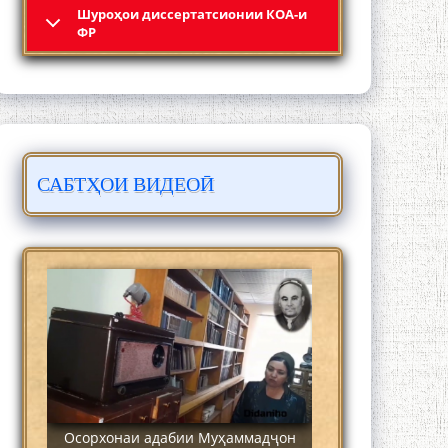
Шyроҳои диссертатсионии КОА-и
Кадамчо Худои Шарифзода
ФР
САБТҲОИ ВИДЕОӢ
Сайре дар Осорхона Муҳаммадҷон
Раҳимӣ
Осорхонаи адабии Муҳаммадҷон