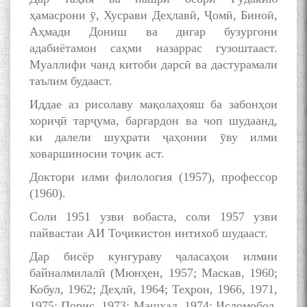
ҳамасрони ӯ, Хусрави Деҳлавӣ, Ҷомӣ, Биноӣ,
Аҳмади Дониш ва дигар бузургони
адабиётамон саҳми назаррас гузоштааст.
Муаллифи чанд китоби дарсӣ ва дастурамали
таълим будааст.
Иддае аз рисолаву мақолаҳояш ба забонҳои
хориҷӣ тарҷума, баргардон ва чоп шудаанд,
ки далели шуҳрати ҷаҳонии ӯву илми
ховаршиносии тоҷик аст.
Доктори илми филология (1957), профессор
(1960).
Соли 1951 узви вобаста, соли 1957 узви
пайвастаи АИ Тоҷикистон интихоб шудааст.
Дар бисёр кунгураву ҷаласаҳои илмии
байналмилалӣ (Мюнҳен, 1957; Маскав, 1960;
Кобул, 1962; Деҳлӣ, 1964; Теҳрон, 1966, 1971,
1975; Порис, 1973; Машҳад, 1974; Исломобод,