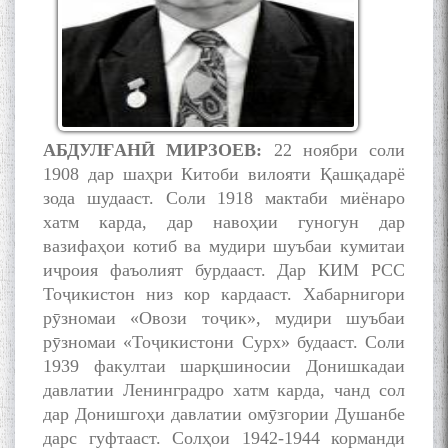
АБДУЛ
Ғ
АН
Ӣ
МИРЗ
ОЕВ:
22 ноябри соли
1908 дар шаҳри Китоби вилояти Қашқадарё
зода шудааст. Соли 1918 мактаби миёнаро
хатм карда, дар навоҳии гуногун дар
вазифаҳои котиб ва мудири шуъбаи кумитаи
иҷроия фаъолият бурдааст. Дар КИМ РСС
Тоҷикистон низ кор кардааст. Хабарнигори
рӯзномаи «Овози тоҷик», мудири шуъбаи
рӯзномаи «Тоҷикистони Сурх» будааст. Соли
1939 факултаи шарқшиносии Донишкадаи
давлатии Ленинградро хатм карда, чанд сол
дар Донишгоҳи давлатии омӯзгории Душанбе
дарс гуфтааст. Солҳои 1942-1944 корманди