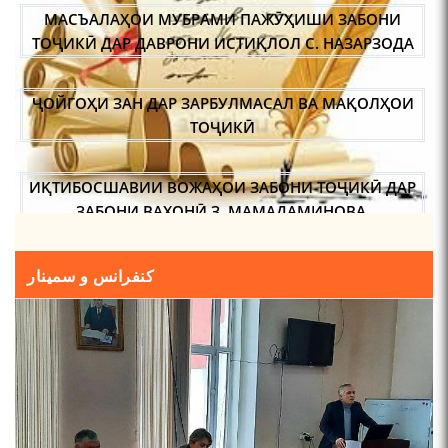
МАСЪАЛАҲОИ МУБРАМИ ПАЖӮҲИШИ ЗАБОНИ
ТОҶИКӢ ДАР ДАВРОНИ ИСТИҚЛОЛ С. НАЗАРЗОДА
ҶОЙГОҲИ ЗАН ДАР ЗАРБУЛМАСАЛ ВА МАҚОЛҲОИ
ТОҶИКӢ
ИҚТИБОСШАВИИ ВОЖАҲОИ ЗАБОНИ ТОҶИКӢ ДАР
ЗАБОНИ ВАХОНӢ З. МАМАДАМИНОВА.
ТАҲҚИҚ ВА РАМЗКУШОИИ БАРХЕ АЗ ВОЖАҲОИ
کنفرانس و سمینار
ҶУҒРОФИИ ВАРЗОБ (ДАР АСОСИ МАВОДИ
ЗАБОНҲОИ ШАРҚИИ ЭРОНӢ) МИРЗОЕВ
САЙФИДДИН ҶАБОРОВИЧ.
ШИНОХТ ДАР ЗАМИНАИ ЭЪТИҚОД ВА ЭЪТИРОФ
ФИРДАВСӢ ВА ДАҚИҚӢ