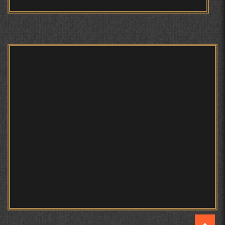
БЕРУНӢ ВА НАВРӮЗИ АҶАМ
БЕРУНӢ ВА ЁДКАРДИ ҶАШНИ САДА
САНЪАТҲОИ БАДЕИИ МАЪНОӢ ДАР АШЪОРИ
КАМОЛИ ХУҶАНДӢ ЗУЛФИЯ ИСМАТОВА.
МИРЗО ТУРСУНЗОДА – ШОИРИ ВАТАНХОҲ ВА
ИНСОНДӮСТ
ПРЕДПОСЫЛКИ СТАНОВЛЕНИЯ
ФИЛОЛОГИЧЕСКОГО РОМАНА В ТАДЖИКСКОЙ
МУРУВВАТИЁН ДЖ. ДЖ.
МОҲИЯТИ ИҶТИМОИИ ТАСВИР ДАР ШЕЪРИ ҚУТБӢ