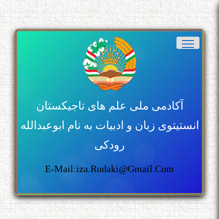
آکادمی ملی علم های تاجیکستان
انستیتوی زبان و ادبیات به نام ابوعبدالله
رودکی
E-Mail:iza.rudaki@gmail.com