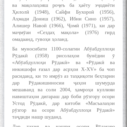
ва мақолаҳояш роҷеъ ба ҳаёту эҷодиёти
Ҳилолӣ (1948), Сайфи Бухороӣ (1956),
Аҳмади Дониш (1962), Ибни Сино (1957),
Алишер Навоӣ (1966), Ҷомӣ (1971), ки дар
маҷмӯаи «Сездаҳ мақола» (1976) гирд
омадаанд, гувоҳи ҳоланд.
Ба муносибати 1100-солагии Абӯабдуллоҳи
Рӯдакӣ (1958) рисолаҳои бунёдии ӯ
«Абӯабдуллоҳи Рӯдакӣ» ва «Рӯдакӣ ва
инкишофи ғазал дар асрҳои X-XV» ба чоп
расиданд, ки то имрӯз аз таҳқиқоти беҳтарин
дар Рӯдакишиносии ҷаҳон шумурда
мешаванд ва соли 2004, ҳамроҳи куллияи
навиштаҳои дигараш дар боби рӯзгору осори
Устод Рӯдакӣ, дар китоби «Масъалаҳои
рӯзгор ва осори Абӯабдуллоҳи Рӯдакӣ»
таҷдиди нашр шуданд.
Дар таҳия ва нашри осори Рӯдакию