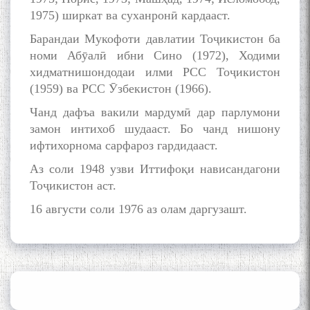
1975) ширкат ва суханронӣ кардааст.
Барандаи Мукофоти давлатии Тоҷикистон ба
номи Абӯалӣ ибни Сино (1972), Ходими
хидматнишондодаи илми РСС Тоҷикистон
(1959) ва РСС Ӯзбекистон (1966).
Чанд дафъа вакили мардумӣ дар парлумони
замон интихоб шудааст. Бо чанд нишону
ифтихорнома сарфароз гардидааст.
Аз соли 1948 узви Иттифоқи нависандагони
Тоҷикистон аст.
16 августи соли 1976 аз олам даргузашт.