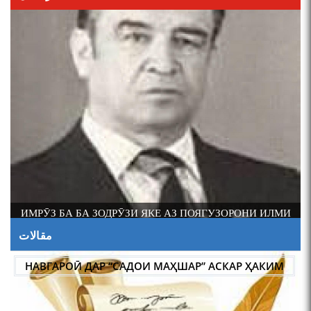
ИМРӮЗ БА БА ЗОДРӮЗИ ЯКЕ АЗ ПОЯГУЗОРОНИ ИЛМИ
ФОЛКЛОРШИНОСИИ ТОҶИК АКАДЕМИК РАҶАБ
مقالات
АМОНОВ САД СОЛ ПУР ШУД.
НАВГАРОӢ ДАР “САДОИ МАҲШАР” АСКАР ҲАКИМ