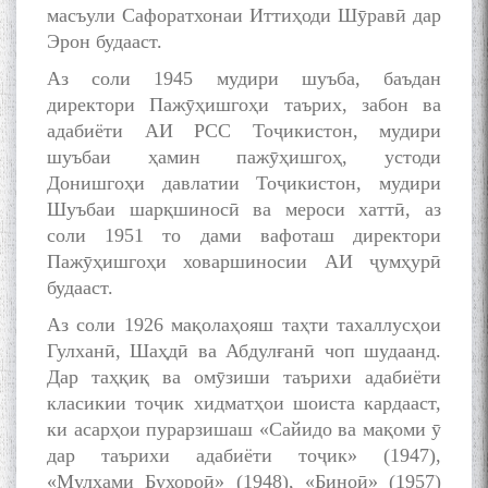
масъули Сафоратхонаи Иттиҳоди Шӯравӣ дар
Эрон будааст.
Аз соли 1945 мудири шуъба, баъдан
директори Пажӯҳишгоҳи таърих, забон ва
адабиёти АИ РСС Тоҷикистон, мудири
шуъбаи ҳамин пажӯҳишгоҳ, устоди
Донишгоҳи давлатии Тоҷикистон, мудири
Шуъбаи шарқшиносӣ ва мероси хаттӣ, аз
соли 1951 то дами вафоташ директори
Пажӯҳишгоҳи ховаршиносии АИ ҷумҳурӣ
будааст.
Аз соли 1926 мақолаҳояш таҳти тахаллусҳои
Гулханӣ, Шаҳдӣ ва Абдулғанӣ чоп шудаанд.
Дар таҳқиқ ва омӯзиши таърихи адабиёти
класикии тоҷик хидматҳои шоиста кардааст,
ки асарҳои пурарзишаш «Сайидо ва мақоми ӯ
дар таърихи адабиёти тоҷик» (1947),
«Мулҳами Бухороӣ» (1948), «Биноӣ» (1957)