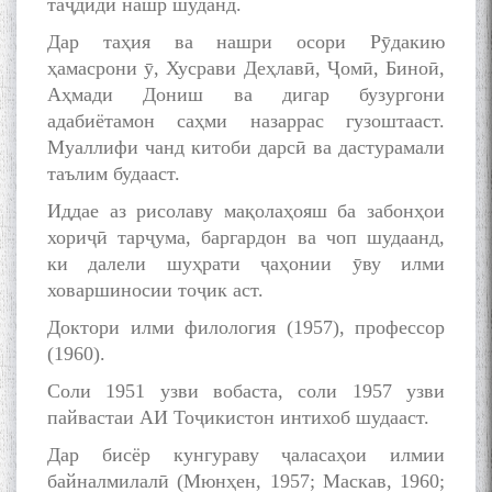
таҷдиди нашр шуданд.
به عبارت دیگر: گفتگو با مومن
Дар таҳия ва нашри осори Рӯдакию
قناعت Mumin Qanoat
ҳамасрони ӯ, Хусрави Деҳлавӣ, Ҷомӣ, Биноӣ,
Аҳмади Дониш ва дигар бузургони
адабиётамон саҳми назаррас гузоштааст.
Муаллифи чанд китоби дарсӣ ва дастурамали
таълим будааст.
Иддае аз рисолаву мақолаҳояш ба забонҳои
хориҷӣ тарҷума, баргардон ва чоп шудаанд,
Сухбати навқаламон бо
ки далели шуҳрати ҷаҳонии ӯву илми
Муъмин Қаноат\Meeting of
ховаршиносии тоҷик аст.
young talents with Mumyin
Kanoat
Доктори илми филология (1957), профессор
(1960).
Соли 1951 узви вобаста, соли 1957 узви
пайвастаи АИ Тоҷикистон интихоб шудааст.
Дар бисёр кунгураву ҷаласаҳои илмии
The Persian Gulf Beautiful
байналмилалӣ (Мюнҳен, 1957; Маскав, 1960;
poetry from Устод Мумин