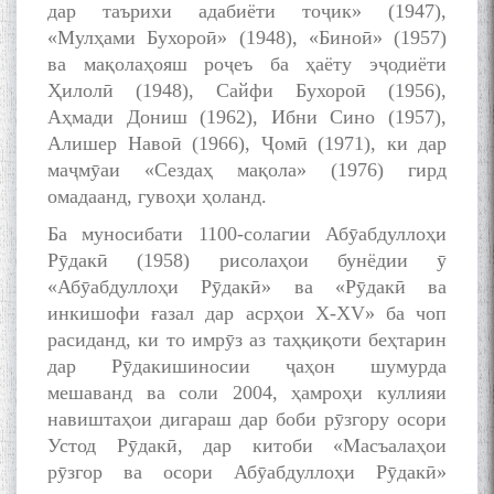
дар таърихи адабиёти тоҷик» (1947),
«Мулҳами Бухороӣ» (1948), «Биноӣ» (1957)
ва мақолаҳояш роҷеъ ба ҳаёту эҷодиёти
Ҳилолӣ (1948), Сайфи Бухороӣ (1956),
Дар Академияи миллии
Аҳмади Дониш (1962), Ибни Сино (1957),
илмҳои Тоҷикистон бахшида
ба 100-солагии мунаққиду
Алишер Навоӣ (1966), Ҷомӣ (1971), ки дар
адабиётшинос Соҳиб
маҷмӯаи «Сездаҳ мақола» (1976) гирд
Табаров ҳамоиши илмӣ-
омадаанд, гувоҳи ҳоланд.
назариявӣ баргузор гардид.
Ба муносибати 1100-солагии Абӯабдуллоҳи
Рӯдакӣ (1958) рисолаҳои бунёдии ӯ
«Абӯабдуллоҳи Рӯдакӣ» ва «Рӯдакӣ ва
МАВЛОНО ҶАЛОЛИДДИНИ
инкишофи ғазал дар асрҳои X-XV» ба чоп
БАЛХӢ БУЗУРГТАРИН
расиданд, ки то имрӯз аз таҳқиқоти беҳтарин
МУТАФАККИР ВА ОРИФИ
дар Рӯдакишиносии ҷаҳон шумурда
ЗАБОНУ АДАБИ ТОҶИК
мешаванд ва соли 2004, ҳамроҳи куллияи
навиштаҳои дигараш дар боби рӯзгору осори
Устод Рӯдакӣ, дар китоби «Масъалаҳои
рӯзгор ва осори Абӯабдуллоҳи Рӯдакӣ»