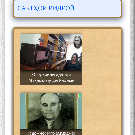
САБТҲОИ ВИДЕОӢ
Сайре дар Осорхона
Муҳаммадҷон Раҳимӣ
Осорхонаи адабии
Муҳаммадҷон Раҳимӣ
Қадамҷо: Муҳаммадҷон