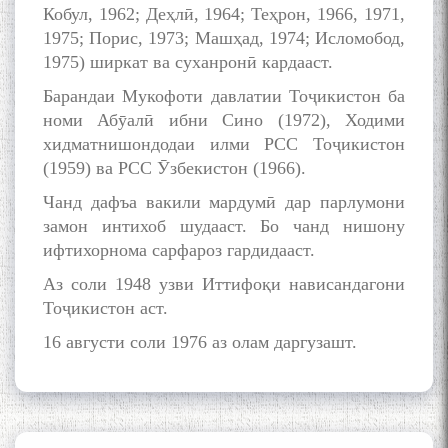
Қаноат (Ustod Mumin Qanoat)
Кобул, 1962; Деҳлӣ, 1964; Теҳрон, 1966, 1971,
and Master Mehryar
1975; Порис, 1973; Машҳад, 1974; Исломобод,
Mehrafarin about the conflict
1975) ширкат ва суханронӣ кардааст.
of the name of the Persian
Gulf
Барандаи Мукофоти давлатии Тоҷикистон ба
номи Абӯалӣ ибни Сино (1972), Ходими
хидматнишондодаи илми РСС Тоҷикистон
Сайри Дарвоз бо Мӯъмин
(1959) ва РСС Ӯзбекистон (1966).
Қаноат: Чанор ҳам "гап"
Чанд дафъа вакили мардумӣ дар парлумони
мезанад
замон интихоб шудааст. Бо чанд нишону
ифтихорнома сарфароз гардидааст.
Аз соли 1948 узви Иттифоқи нависандагони
Тоҷикистон аст.
16 августи соли 1976 аз олам даргузашт.
ШАРҲИ МУЛОҚОТ БО АҲЛИ
ИЛМ ВА МАОРИФИ КИШВАР
АЗ ҶОНИБИ ОЛИМОНИ
АКАДЕМИЯИ МИЛЛИИ
ИЛМҲОИ ТОҶИКИСТОН