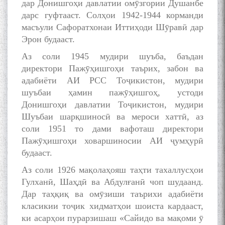
дар Донишгоҳи давлатии омӯзгории Душанбе
дарс гуфтааст. Солҳои 1942-1944 корманди
масъули Сафоратхонаи Иттиҳоди Шӯравӣ дар
Эрон будааст.
Аз соли 1945 мудири шуъба, баъдан
директори Пажӯҳишгоҳи таърих, забон ва
адабиёти АИ РСС Тоҷикистон, мудири
шуъбаи ҳамин пажӯҳишгоҳ, устоди
Донишгоҳи давлатии Тоҷикистон, мудири
Шуъбаи шарқшиносӣ ва мероси хаттӣ, аз
соли 1951 то дами вафоташ директори
Пажӯҳишгоҳи ховаршиносии АИ ҷумҳурӣ
будааст.
Аз соли 1926 мақолаҳояш таҳти тахаллусҳои
БА МУНОСИБАТИ
БУЗУРГДОШТИ РӮЗИ РӮДАКӢ
Гулханӣ, Шаҳдӣ ва Абдулғанӣ чоп шудаанд.
Дар таҳқиқ ва омӯзиши таърихи адабиёти
класикии тоҷик хидматҳои шоиста кардааст,
ки асарҳои пурарзишаш «Сайидо ва мақоми ӯ