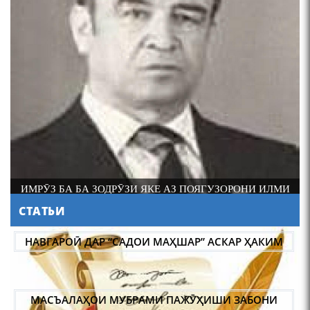
4-уми декабр- зодрӯзи
шоири абадзинда Абулқосим
Лоҳутӣ
И
АБАРМАРДИ ИЛМИ ЗАБОНШИНОСИИ ТОҶИК
СТАТЬИ
АБУЛҚОСИМ ЛОҲУТӢ /
ABULQOSIM LOHUTY/
НАВГАРОӢ ДАР “САДОИ МАҲШАР” АСКАР ҲАКИМ
МАСЪАЛАҲОИ МУБРАМИ ПАЖӮҲИШИ ЗАБОНИ