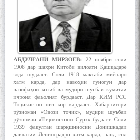
АБДУЛ
Ғ
АН
Ӣ
МИРЗ
ОЕВ:
22 ноябри соли
1908 дар шаҳри Китоби вилояти Қашқадарё
зода шудааст. Соли 1918 мактаби миёнаро
хатм карда, дар навоҳии гуногун дар
вазифаҳои котиб ва мудири шуъбаи кумитаи
иҷроия фаъолият бурдааст. Дар КИМ РСС
Тоҷикистон низ кор кардааст. Хабарнигори
рӯзномаи «Овози тоҷик», мудири шуъбаи
рӯзномаи «Тоҷикистони Сурх» будааст. Соли
1939 факултаи шарқшиносии Донишкадаи
давлатии Ленинградро хатм карда, чанд сол