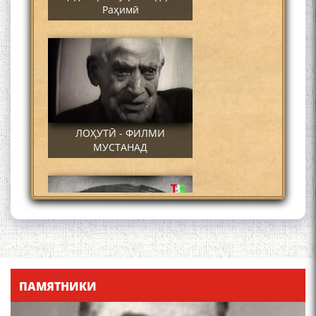
Раҳимӣ
ЛОҲУТӢ - ФИЛМИ
МУСТАНАД
Қадамҷо - Лоҳутӣ
ПАМЯТНИКИ