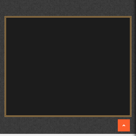
БЕРУНӢ ВА ЁДКАРДИ ҶАШНИ САДА
Мирзо Турсунзода - филми
мустанад
САНЪАТҲОИ БАДЕИИ МАЪНОӢ ДАР АШЪОРИ
КАМОЛИ ХУҶАНДӢ ЗУЛФИЯ ИСМАТОВА.
МИРЗО ТУРСУНЗОДА – ШОИРИ ВАТАНХОҲ ВА
ИНСОНДӮСТ
Мирзо Турсунзода - Шоиро,
аз сӯхтан дорӣ хабар
ПРЕДПОСЫЛКИ СТАНОВЛЕНИЯ
ФИЛОЛОГИЧЕСКОГО РОМАНА В ТАДЖИКСКОЙ
МУРУВВАТИЁН ДЖ. ДЖ.
МОҲИЯТИ ИҶТИМОИИ ТАСВИР ДАР ШЕЪРИ ҚУТБӢ
КИРОМ