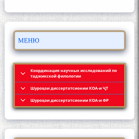
БО 4 000 000 СОМОНӢ
МЕНЮ
ПАЙКАРА ВА ОСОРХОНАИ
МӮЪМИН ҚАНОАТ СОХТА
ШУД!
Координация научных исследований по
таджикской филологии
Шyроҳои диссертатсионии КОА-и ҶТ
Кадамчо Худои Шарифзода
Шyроҳои диссертатсионии КОА-и ФР